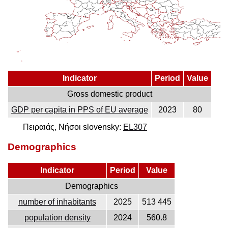
Indicator
Period
Value
Gross domestic product
GDP per capita in PPS of EU average
2023
80
Πειραιάς, Νήσοι slovensky:
EL307
Demographics
Indicator
Period
Value
Demographics
number of inhabitants
2025
513 445
population density
2024
560.8