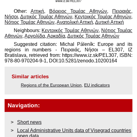
Other:
Aττική
,
Βόρειος Τομέας Αθηνών
,
Πειραιάς,
Νήσοι
,
Δυτικός Τομέας Αθηνών
,
Κεντρικός Τομέας Αθηνών
,
Νότιος Τομέας Αθηνών
,
Ανατολική Αττική
,
Δυτική Αττική
Neighbours:
Κεντρικός Τομέας Αθηνών
,
Νότιος Τομέας
Αθηνών
,
Αργολίδα, Αρκαδία
,
Δυτικός Τομέας Αθηνών
Suggested citation: Michal Páleník: Europe and its
regions in numbers - Πειραιάς, Νήσοι – EL307, IZ
Bratislava, retrieved from: https://www.iz.sk/​PEL307, ISBN:
978-80-970204-9-1, DOI:10.5281/zenodo.10200164
Similar articles
Regions of the European Union
,
EU indicators
Navigation:
Short news
Local Administrative Units data of Visegrad countries
open data