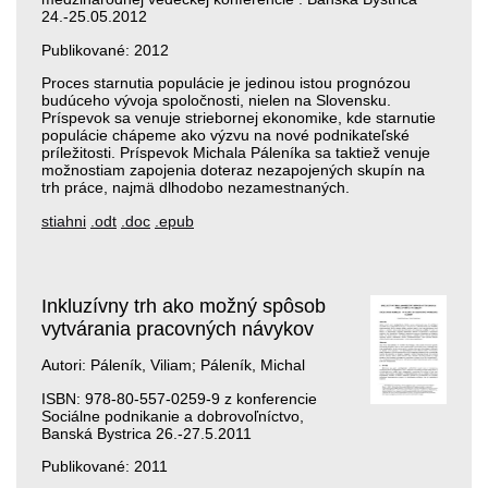
24.-25.05.2012
Publikované: 2012
Proces starnutia populácie je jedinou istou prognózou
budúceho vývoja spoločnosti, nielen na Slovensku.
Príspevok sa venuje striebornej ekonomike, kde starnutie
populácie chápeme ako výzvu na nové podnikateľské
príležitosti. Príspevok Michala Páleníka sa taktiež venuje
možnostiam zapojenia doteraz nezapojených skupín na
trh práce, najmä dlhodobo nezamestnaných.
stiahni
.odt
.doc
.epub
Inkluzívny trh ako možný spôsob
vytvárania pracovných návykov
Autori: Páleník, Viliam; Páleník, Michal
ISBN: 978-80-557-0259-9 z konferencie
Sociálne podnikanie a dobrovoľníctvo,
Banská Bystrica 26.-27.5.2011
Publikované: 2011