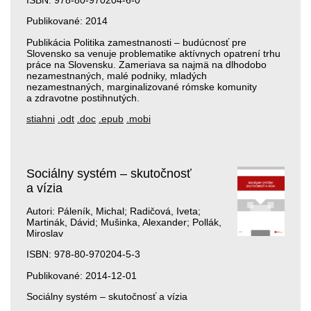
ISBN: 978-80-970204-6-0
Publikované: 2014
Publikácia Politika zamestnanosti – budúcnosť pre
Slovensko sa venuje problematike aktívnych opatrení trhu
práce na Slovensku. Zameriava sa najmä na dlhodobo
nezamestnaných, malé podniky, mladých
nezamestnaných, marginalizované rómske komunity
a zdravotne postihnutých.
stiahni
.odt
.doc
.epub
.mobi
Sociálny systém – skutočnosť
a vízia
Autori: Páleník, Michal; Radičová, Iveta;
Martinák, Dávid; Mušinka, Alexander; Pollák,
Miroslav
ISBN: 978-80-970204-5-3
Publikované: 2014-12-01
Sociálny systém – skutočnosť a vízia