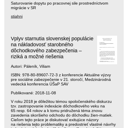
Saturovanie dopytu po pracovnej sile prostredníctvom
migrácie v SR
stiahni
Vplyv starnutia slovenskej populácie
na nákladovosť starobného
dôchodkového zabezpečenia –
riziká a možné riešenia
Autori: Páleník, Viliam
ISBN: 978-80-89607-72-3 z konferencie Aktuálne výzvy
pre sociálne zabezpečenie v 21. storočí, Medzinárodná
vedecká konferencia ÚŠaP SAV
Publikované: 2018-11-08
V roku 2018 je dôležitou témou spoločenského diskurzu
tzv. zastropovanie indexácie dôchodkového veku na
65 resp. 64 rokov a k tomu pridružená téma znovu
zavedenia skoršieho odchodu do dôchodku žien-matiek.
Cieľom tejto práce je diskutovať exitujúce názory
na riešenia tejto problematiky a predostrieť vlastné návrhy