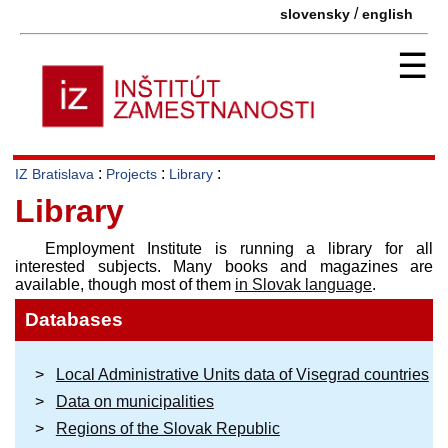
/
slovensky
english
☰
:
:
:
IZ Bratislava
Projects
Library
Library
Employment Institute is running a library for all
interested subjects. Many books and magazines are
available, though most of them
in Slovak language
.
Databases
Local Administrative Units data of Visegrad countries
Data on municipalities
Regions of the Slovak Republic