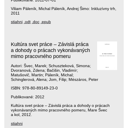
Viliam Páleník, Michal Páleník, Andrej Šimo: Inkluzívny trh,
2011
stiahni
.odt
.doc
.epub
Kultúra svet práce – Závislá práca
a dohody o prácach vykonávaných
mimo pracovného pomeru
Autori: Švec, Marek; Schuszteková, Simona;
Dvoranová, Zdena; Bačišin, Vladimír;
Matušovič, Martin; Páleník, Michal;
Schinglerová, Alena; Jom, Filip; Mészáros, Peter
ISBN: 978-80-89149-23-0
Publikované: 2012
Kultúra svet práce – Závislá práca a dohody o prácach
vykonávaných mimo pracovného pomeru, Mare Švec
a kol, 2012.
stiahni