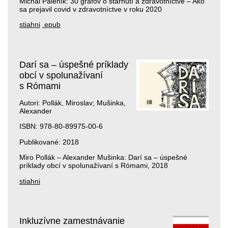
Michal Páleník: 30 grafov o starnutí a zdravotníctve – Ako
sa prejavil covid v zdravotníctve v roku 2020
stiahni
.epub
Darí sa – úspešné príklady
obcí v spolunažívaní
s Rómami
Autori: Pollák, Miroslav; Mušinka,
Alexander
ISBN: 978-80-89975-00-6
Publikované: 2018
Miro Pollák – Alexander Mušinka: Darí sa – úspešné
príklady obcí v spolunažívaní s Rómami, 2018
stiahni
Inkluzívne zamestnávanie