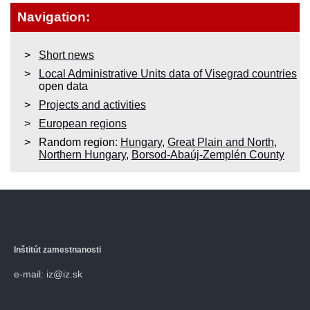
Navigation:
Short news
Local Administrative Units data of Visegrad countries
open data
Projects and activities
European regions
Random region:
Hungary
,
Great Plain and North
,
Northern Hungary
,
Borsod-Abaúj-Zemplén County
Inštitút zamestnanosti
e-mail: iz@iz.sk