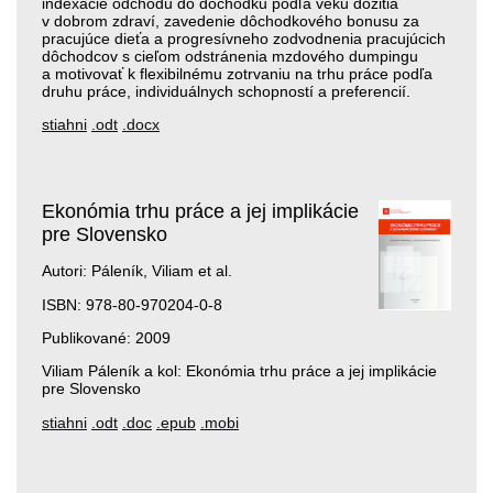
indexácie odchodu do dôchodku podľa veku dožitia
v dobrom zdraví, zavedenie dôchodkového bonusu za
pracujúce dieťa a progresívneho zodvodnenia pracujúcich
dôchodcov s cieľom odstránenia mzdového dumpingu
a motivovať k flexibilnému zotrvaniu na trhu práce podľa
druhu práce, individuálnych schopností a preferencií.
stiahni
.odt
.docx
Ekonómia trhu práce a jej implikácie
pre Slovensko
Autori: Páleník, Viliam et al.
ISBN: 978-80-970204-0-8
Publikované: 2009
Viliam Páleník a kol: Ekonómia trhu práce a jej implikácie
pre Slovensko
stiahni
.odt
.doc
.epub
.mobi