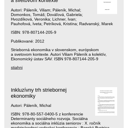
a svetovom kontexte
Autori: Páleník, Viliam; Páleník, Michal;
Domonkos, Tomáš; Dováľová, Gabriela;
Hvozdíková, Veronika; Lichner, Ivan;
Pauhofová, Iveta; Petríková, Kristína; Radvanský, Marek
ISBN: 978-807144-205-9
Publikované: 2012
Strieborná ekonomika v slovenskom, európskom
a svetovom kontexte. Autori Viliam Páleník a kolektív,
Ekonomický ústav SAV. ISBN 978-807144-205-9
stiahni
Inkluzívny trh striebornej
ekonomiky
Autori: Páleník, Michal
ISBN: 978-80-557-0400-5 z konferencie
Determinanty sociálneho rozvoja. Sociálna
ekonomika a sociálna inklúzia seniorov : X. ročník
medzinárodnej vedeckej konferencie : Banská Bystrica