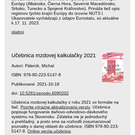
Európy (Albánsko, Čierna Hora, Severné Macedónsko,
Srbsko, Turecko a Spojené Kráľovstvo). Prináša tiež opis
regiónov týchto krajín Európy do úrovne NUTS I.
Ukazovatele vychádzajú z údajov Eurostatu, sú aktuálne
k 17. 11. 2023.
stiahni
Učebnica mzdovej kalkulačky 2021
Autori: Páleník, Michal
ISBN: 978-80-223-5147-8
Publikované: 2021-10-18
doi:
10.5281/zenodo.6090202
Učebnica mzdovej kalkulačky z roku 2021 vo formáte na
tlač.
Pozrite výrazne aktualizovanú verziu
. Učebnica
popisuje fungovanie daňovo-odvodovo-dávkového
systému na Slovensku. Zďaleka nie je jednoduchý
a prehľadný, a preto sme sa rozhodli zosumarizovať
poznatky o danej oblasti do učebnice. ISBN 978-80-223-
5147-8.
Online verzia učebnice
.