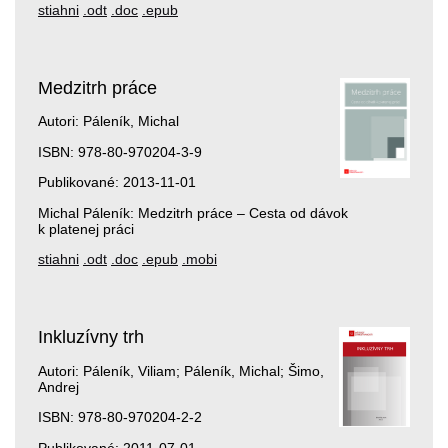
stiahni
.odt
.doc
.epub
Medzitrh práce
Autori: Páleník, Michal
ISBN: 978-80-970204-3-9
Publikované: 2013-11-01
Michal Páleník: Medzitrh práce – Cesta od dávok
k platenej práci
stiahni
.odt
.doc
.epub
.mobi
Inkluzívny trh
Autori: Páleník, Viliam; Páleník, Michal; Šimo,
Andrej
ISBN: 978-80-970204-2-2
Publikované: 2011-07-01