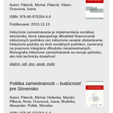
Autori: Páleník, Michal; Páleník, Viliam;
Oravcová, Ivana
ISBN: 978-80-970204-4-6
Publikované: 2013-12-13
Inkluzívne zamestnávanie je implementácia sociálnej
ekonomiky, ktorá zabezpečuje dlhodobé financovanie
inkluzívnych podnikov cez inkluzívne verejné obstarávanie.
Inkluzívne podniky sú druh sociálnych podnikov, zameraný
na pracovnú integráciu dlhodobo nezamestnaných.
Monografia inkluzívne zamestnávanie sa venuje spôsobu,
ako toto technicky dosiahnuť.
stiahni
.odt
.doc
.epub
.mobi
Politika zamestnanosti – budúcnosť
pre Slovensko
Autori: Páleník, Michal; Holienka, Marián;
Pilková, Anna; Oravcová, Ivana; Mušinka,
Alexander; Pollák, Miroslav