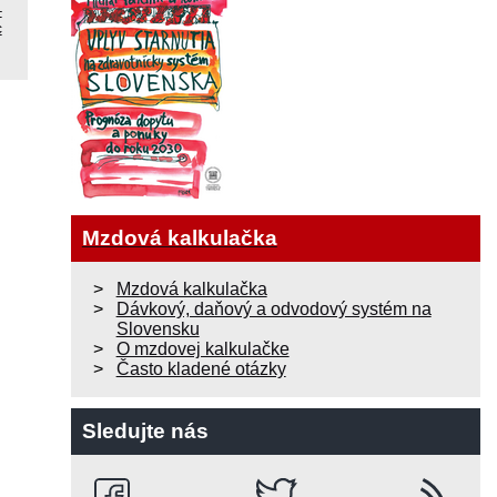
–
c
Mzdová kalkulačka
Mzdová kalkulačka
Dávkový, daňový a odvodový systém na
Slovensku
O mzdovej kalkulačke
Často kladené otázky
Sledujte nás