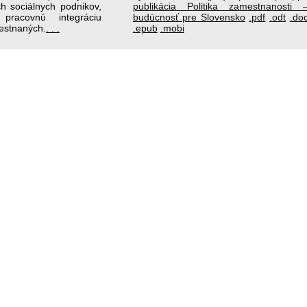
h sociálnych podnikov,
publikácia Politika zamestnanosti 
racovnú integráciu
budúcnosť pre Slovensko
.pdf
.odt
.do
estnaných.
. . .
.epub
.mobi