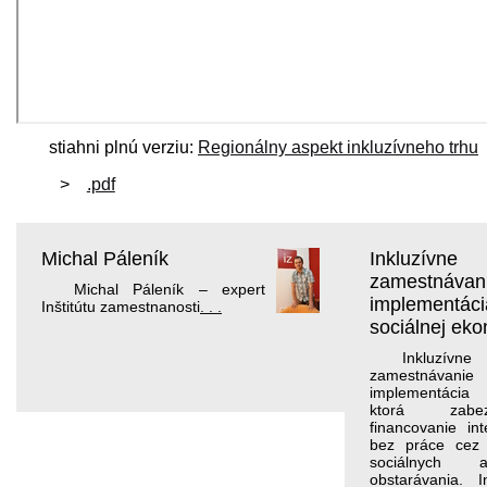
stiahni plnú verziu:
Regionálny aspekt inkluzívneho trhu
.pdf
Michal Páleník
Inkluzívne
zamestnávani
Michal Páleník – expert
implementáci
Inštitútu zamestnanosti
. . .
sociálnej ek
Inkluzívne
zamestnáv
implementácia 
ktorá zabe
financovanie in
bez práce cez
sociálnych a
obstarávania. 