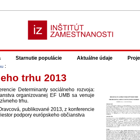
a
Starnutie populácie
Aktuálne údaje
Proje
:
hu
neho trhu 2013
erencie Determinanty sociálneho rozvoja:
ianstva organizovanej EF UMB sa venuje
zívneho trhu.
Oravcová
, publikované
2013
, z konferencie
riestor podpory európskeho občianstva