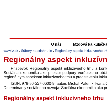
O nás
Mzdová kalkulačk
:
:
www.iz.sk
Súbory na stiahnutie
Regionálny aspekt inkluzívneho tr
Regionálny aspekt inkluzív
Príspevok Regionálny aspekt inkluzívneho trhu z konf
Sociálna ekonomika ako priestor podpory európskeho obč
regionálnym aspektom inkluzívneho trhu a pred­staveniu inklu
ISBN:
978-80-557-0600-9
, autori:
Michal Páleník
,
Ivana 
Determinanty sociálneho rozvoja: Sociálna ekonomika ako p
Regionálny aspekt inkluzívneho trhu