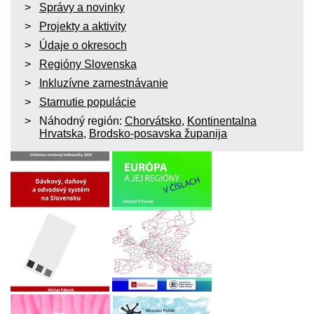
Správy a novinky
Projekty a aktivity
Údaje o okresoch
Regióny Slovenska
Inkluzívne zamestnávanie
Starnutie populácie
Náhodný región:
Chorvátsko
,
Kontinentalna
Hrvatska
,
Brodsko-posavska županija