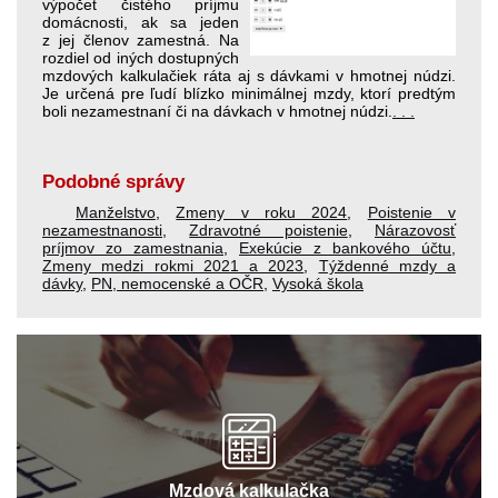
výpočet čistého príjmu
domácnosti, ak sa jeden
z jej členov zamestná. Na
rozdiel od iných dostupných
mzdových kalkulačiek ráta aj s dávkami v hmotnej núdzi.
Je určená pre ľudí blízko minimálnej mzdy, ktorí pred­tým
boli nezamestnaní či na dávkach v hmotnej núdzi.
. . .
Podobné správy
Manželstvo
,
Zmeny v roku 2024
,
Poistenie v
nezamestnanosti
,
Zdravotné poistenie
,
Nárazovosť
príjmov zo zamestnania
,
Exekúcie z bankového účtu
,
Zmeny medzi rokmi 2021 a 2023
,
Týždenné mzdy a
dávky
,
PN, nemocenské a OČR
,
Vysoká škola
Mzdová kalkulačka