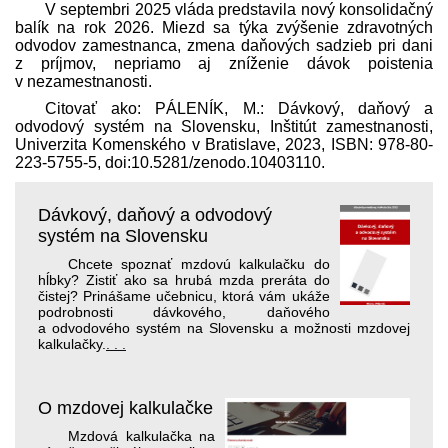
V septembri 2025 vláda pred­stavila nový konsolidačný
balík na rok 2026. Miezd sa týka zvýšenie zdravotných
odvodov zamestnanca, zmena daňových sadzieb pri dani
z príjmov, nepriamo aj zníženie dávok poistenia
v nezamestnanosti.
Citovať ako: PÁLENÍK, M.: Dávkový, daňový a
odvodový systém na Slovensku, Inštitút zamestnanosti,
Univerzita Komenského v Bratislave, 2023, ISBN: 978-80-
223-5755-5, doi:10.5281/​zenodo.10403110.
Dávkový, daňový a odvodový
systém na Slovensku
Chcete spoznať mzdovú kalkulačku do
hĺbky? Zistiť ako sa hrubá mzda preráta do
čistej? Prinášame učebnicu, ktorá vám ukáže
podrobnosti dávkového, daňového
a odvodového systém na Slovensku a možnosti mzdovej
kalkulačky.
. . .
O mzdovej kalkulačke
Mzdová kalkulačka na