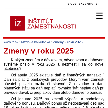
/
slovensky
english
☰
:
:
:
www.iz.sk
Mzdová kalkulačka
Zmeny v roku 2025
Zmeny v roku 2025
K akým zmenám v dávkovom, odvodovom a daňovom
systéme prišlo v roku 2025 a nezmestili sa do
novej
učebnice
?
Od apríla 2025 existuje daň z finančných transakcií.
Daň sa platí z bankových prevodov, ktorým vám zamest­
návateľ posiela mzdu či stravné. Z odvodov a daní
platených štátu sa daň neplatí, rovnako štát neplatí daň pri
prevode dávok či preplatkov daní alebo daňového bonusu.
Od januára 2025 sa zmenil výpočet a podmienky
daňového bonusu. Daňový bonus už nedostávajú deti nad
18 rokov, kráti sa pre rodičov s príjmom nad 1,5 násobok