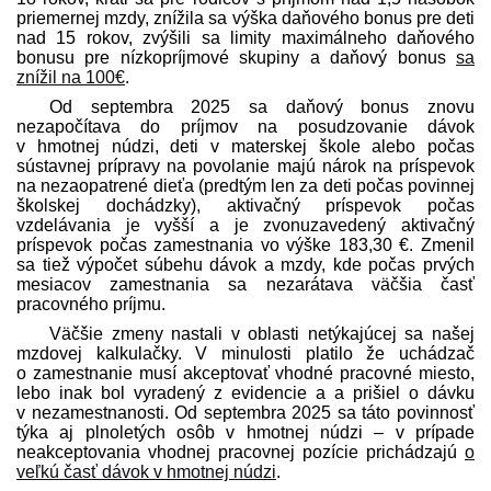
priemernej mzdy, znížila sa výška daňového bonus pre deti
nad 15 rokov, zvýšili sa limity maximálneho daňového
bonusu pre nízkopríjmové skupiny a daňový bonus
sa
znížil na 100€
.
Od septembra 2025 sa daňový bonus znovu
nezapočítava do príjmov na posudzovanie dávok
v hmotnej núdzi, deti v materskej škole alebo počas
sústavnej prípravy na povolanie majú nárok na príspevok
na nezaopatrené dieťa (predtým len za deti počas povinnej
školskej dochádzky), aktivačný príspevok počas
vzdelávania je vyšší a je zvonuzavedený aktivačný
príspevok počas zamestnania vo výške 183,30 €. Zmenil
sa tiež výpočet súbehu dávok a mzdy, kde počas prvých
mesiacov zamestnania sa nezarátava väčšia časť
pracovného príjmu.
Väčšie zmeny nastali v oblasti netýkajúcej sa našej
mzdovej kalkulačky. V minulosti platilo že uchádzač
o zamestnanie musí akceptovať vhodné pracovné miesto,
lebo inak bol vyradený z evidencie a a prišiel o dávku
v nezamestnanosti. Od septembra 2025 sa táto povinnosť
týka aj plnoletých osôb v hmotnej núdzi – v prípade
neakceptovania vhodnej pracovnej pozície prichádzajú
o
veľkú časť dávok v hmotnej núdzi
.