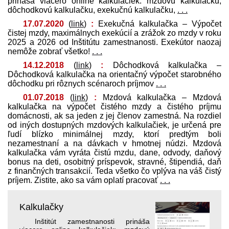
prináša viacero online kalkulačiek: mzdovú kalkulačku,
dôchodkovú kalkulačku, exekučnú kalkulačku,
. . .
17.07.2020
(
link
)
:
Exekučná kalkulačka – Výpočet
čistej mzdy, maximálnych exekúcií a zrážok zo mzdy v roku
2025 a 2026 od Inštitútu zamestnanosti. Exekútor naozaj
nemôže zobrať všetko!
. . .
14.12.2018
(
link
)
:
Dôchodková kalkulačka –
Dôchodková kalkulačka na orientačný výpočet starobného
dôchodku pri rôznych scénaroch príjmov
. . .
01.07.2018
(
link
)
:
Mzdová kalkulačka – Mzdová
kalkulačka na výpočet čistého mzdy a čistého príjmu
domácnosti, ak sa jeden z jej členov zamestná. Na rozdiel
od iných dostupných mzdových kalkulačiek, je určená pre
ľudí blízko minimálnej mzdy, ktorí pred­tým boli
nezamestnaní a na dávkach v hmotnej núdzi. Mzdová
kalkulačka vám vyráta čistú mzdu, dane, odvody, daňový
bonus na deti, osobitný príspevok, stravné, štipendiá, daň
z finančných transakcií. Teda všetko čo vplýva na váš čistý
príjem. Zistite, ako sa vám oplatí pracovať
. . .
Kalkulačky
Inštitút zamestnanosti prináša