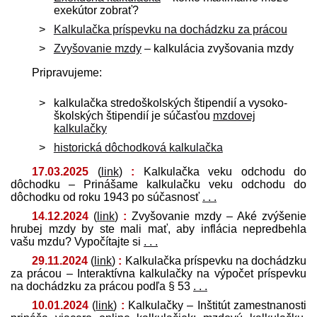
exekútor zobrať?
Kalkulačka príspevku na dochádzku za prácou
Zvyšovanie mzdy
– kalkulácia zvyšovania mzdy
Pripravujeme:
kalkulačka stredo­školských štipendií a vysoko­
školských štipendií je súčasťou
mzdovej
kalkulačky
historická dôchodková kalkulačka
17.03.2025
(
link
)
:
Kalkulačka veku odchodu do
dôchodku – Prinášame kalkulačku veku odchodu do
dôchodku od roku 1943 po súčasnosť
. . .
14.12.2024
(
link
)
:
Zvyšovanie mzdy – Aké zvýšenie
hrubej mzdy by ste mali mať, aby inflácia nepredbehla
vašu mzdu? Vypočítajte si
. . .
29.11.2024
(
link
)
:
Kalkulačka príspevku na dochádzku
za prácou – Interaktívna kalkulačky na výpočet príspevku
na dochádzku za prácou podľa § 53
. . .
10.01.2024
(
link
)
:
Kalkulačky – Inštitút zamestnanosti