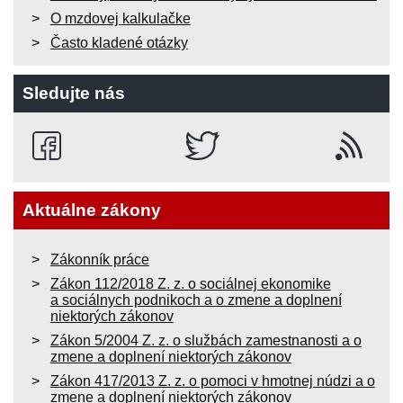
O mzdovej kalkulačke
Často kladené otázky
Sledujte nás
Aktuálne zákony
Zákonník práce
Zákon 112/2018 Z. z. o sociálnej ekonomike
a sociálnych podnikoch a o zmene a doplnení
niektorých zákonov
Zákon 5/2004 Z. z. o službách zamestnanosti a o
zmene a doplnení niektorých zákonov
Zákon 417/2013 Z. z. o pomoci v hmotnej núdzi a o
zmene a doplnení niektorých zákonov