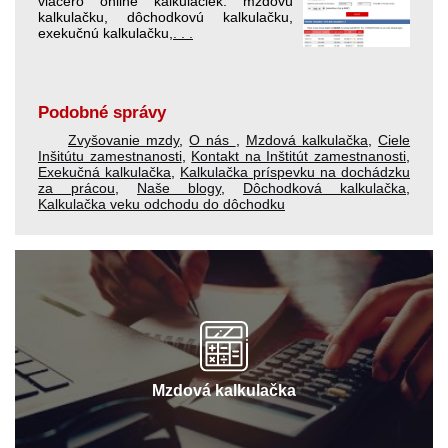
viacero online kalkulačiek: mzdovú
kalkulačku, dôchodkovú kalkulačku,
exekučnú kalkulačku,
. . .
Podobné správy
Zvyšovanie mzdy
,
O nás
,
Mzdová kalkulačka
,
Ciele
Inšitútu zamestnanosti
,
Kontakt na Inštitút zamestnanosti
,
Exekučná kalkulačka
,
Kalkulačka príspevku na dochádzku
za prácou
,
Naše blogy
,
Dôchodková kalkulačka
,
Kalkulačka veku odchodu do dôchodku
Mzdová kalkulačka