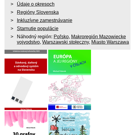
Údaje o okresoch
Regióny Slovenska
Inkluzívne zamestnávanie
Starnutie populácie
Náhodný región:
Poľsko
,
Makroregión Mazowiecke
vojvodstvo
,
Warszawski stołeczny
,
Miasto Warszawa