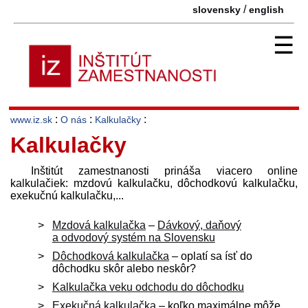
/
slovensky
english
☰
:
:
:
www.iz.sk
O nás
Kalkulačky
Kalkulačky
Inštitút zamestnanosti prináša viacero online
kalkulačiek: mzdovú kalkulačku, dôchodkovú kalkulačku,
exekučnú kalkulačku,...
Mzdová kalkulačka
–
Dávkový, daňový
a odvodový systém na Slovensku
Dôchodková kalkulačka
– oplatí sa ísť do
dôchodku skôr alebo neskôr?
Kalkulačka veku odchodu do dôchodku
Exekučná kalkulačka
– koľko maximálne môže