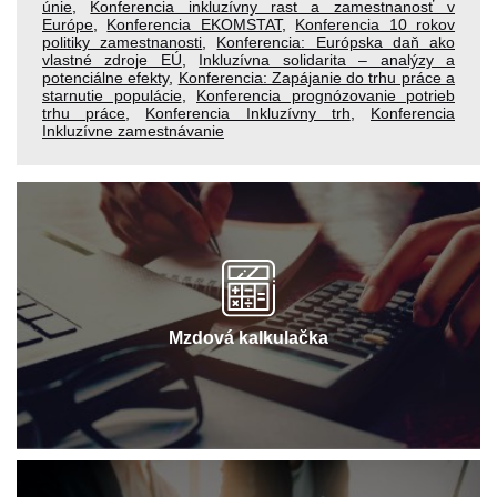
únie
,
Konferencia inkluzívny rast a zamestnanosť v
Európe
,
Konferencia EKOMSTAT
,
Konferencia 10 rokov
politiky zamestnanosti
,
Konferencia: Európska daň ako
vlastné zdroje EÚ
,
Inkluzívna solidarita – analýzy a
potenciálne efekty
,
Konferencia: Zapájanie do trhu práce a
starnutie populácie
,
Konferencia prognózovanie potrieb
trhu práce
,
Konferencia Inkluzívny trh
,
Konferencia
Inkluzívne zamestnávanie
Mzdová kalkulačka