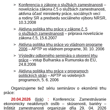
Konferencia o zákone o službách zamestnanosti
–
novelizácia zákona č.5 o službách zamestnanosti,
aktívna účasť ministerky práce, sociálnych vecí
a rodiny SR a pred­sedu sociálneho výboru NRSR,
10.3.2008
Aktívna politika trhu práce v zákone č. 5
o službách zamestnanosti
– príprava novelizácie
zákona č.5, 15.6.2007
Aktívna politika trhu práce vo vládnom programe
2006
– APTP vo vládnom programe, 30. 10. 2006
Výsledky odborného seminára o otvorení trhu
práce
– vstup Bulharska a Rumunska do EÚ,
24.8.2006
Aktívna politika trhu práce v programoch
politických strán
– APTP vo volebných
programoch, 5. 6. 2006
Organizujeme tiež sériu seminárov o ekonómii trhu
práce:
20.04.2026
(
link
)
:
Konferencia: Zamestnávanie
ekonomicky neaktívnych osôb – skúsenosti, bariéry –
Inštitút zamestnanosti organizuje dňa 29. 04. 2026