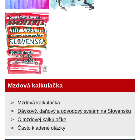
Mzdová kalkulačka
Mzdová kalkulačka
Dávkový, daňový a odvodový systém na Slovensku
O mzdovej kalkulačke
Často kladené otázky