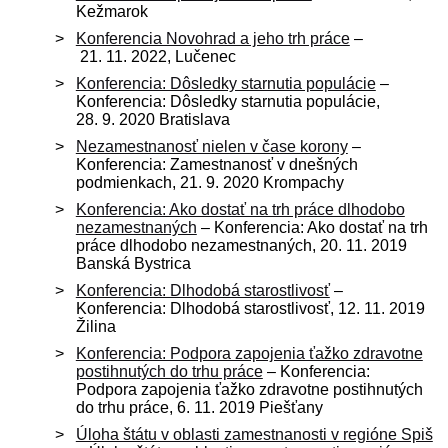
Kežmarok
Konferencia Novohrad a jeho trh práce
–
21. 11. 2022, Lučenec
Konferencia: Dôsledky starnutia populácie
–
Konferencia: Dôsledky starnutia populácie,
28. 9. 2020 Bratislava
Nezamestnanosť nielen v čase korony
–
Konferencia: Zamestnanosť v dnešných
podmienkach, 21. 9. 2020 Krompachy
Konferencia: Ako dostať na trh práce dlhodobo
nezamestnaných
– Konferencia: Ako dostať na trh
práce dlhodobo nezamestnaných, 20. 11. 2019
Banská Bystrica
Konferencia: Dlhodobá starostlivosť
–
Konferencia: Dlhodobá starostlivosť, 12. 11. 2019
Žilina
Konferencia: Podpora zapojenia ťažko zdravotne
postihnutých do trhu práce
– Konferencia:
Podpora zapojenia ťažko zdravotne postihnutých
do trhu práce, 6. 11. 2019 Piešťany
Úloha štátu v oblasti zamestnanosti v regióne Spiš