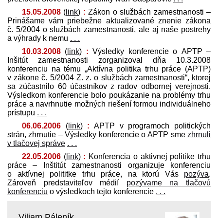
15.05.2008
(
link
)
:
Zákon o službách zamestnanosti –
Prinášame vám priebežne aktualizované znenie zákona
č. 5/2004 o službách zamestnanosti, ale aj naše postrehy
a výhrady k nemu
. . .
10.03.2008
(
link
)
:
Výsledky konferencie o APTP –
Inšitút zamestnanosti zorganizoval dňa 10.3.2008
konferenciu na tému „Aktívna politika trhu práce (APTP)
v zákone č. 5/2004 Z. z. o službách zamestnanosti“, ktorej
sa zúčastnilo 60 účastníkov z radov odbornej verejnosti.
Výsledkom konferencie bolo poukázanie na problémy trhu
práce a navrhnutie možných riešení formou individuálneho
prístupu
. . .
06.06.2006
(
link
)
:
APTP v programoch politických
strán, zhrnutie – Výsledky konferencie o APTP sme
zhrnuli
v tlačovej správe
. . .
22.05.2006
(
link
)
:
Konferencia o aktivnej politike trhu
práce – Inštitút zamestnanosti organizuje konferenciu
o aktívnej polititke trhu práce, na ktorú Vás
pozýva
.
Zároveň pred­staviteľov médií
pozývame na tlačovú
konferenciu
o výsledkoch tejto konferencie
. . .
Viliam Páleník