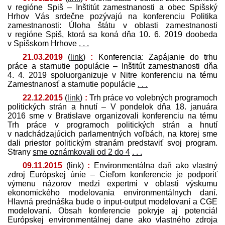
v regióne Spiš – Inštitút zamestnanosti a obec Spišský
Hrhov Vás srdečne pozývajú na konferenciu Politika
zamestnanosti: Úloha štátu v oblasti zamestnanosti
v regióne Spiš, ktorá sa koná dňa 10. 6. 2019 doobeda
v Spišskom Hrhove
. . .
21.03.2019
(
link
)
:
Konferencia: Zapájanie do trhu
práce a starnutie populácie – Inštitút zamestnanosti dňa
4. 4. 2019 spoluorganizuje v Nitre konferenciu na tému
Zamestnanosť a starnutie populácie
. . .
22.12.2015
(
link
)
:
Trh práce vo volebných programoch
politických strán a hnutí – V pondelok dňa 18. januára
2016 sme v Bratislave organizovali konferenciu na tému
Trh práce v programoch politických strán a hnutí
v nadchádzajúcich parlamentných voľbách, na ktorej sme
dali priestor politickým stranám pred­staviť svoj program.
Strany
sme oznámkovali od 2 do 4
. . .
09.11.2015
(
link
)
:
Environmentálna daň ako vlastný
zdroj Európskej únie – Cieľom konferencie je podporiť
výmenu názorov medzi expertmi v oblasti výskumu
ekonomického modelovania environmentálnych daní.
Hlavná pred­náška bude o input-output modelovaní a CGE
modelovaní. Obsah konferencie pokryje aj potenciál
Európskej environmentálnej dane ako vlastného zdroja