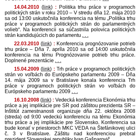
14.04.2010
(
link
)
:
Politika trhu práce v programoch
politických strán v roku 2010 – V stredu dňa 12. mája 2010
sa od 13:00 uskutočnila konferencia na tému „Politika trhu
práce v programoch politických strán do parlamentných
volieb“. Na konferencii sa súčastnila polovica politických
strán kandidujúcich do parlamentu
. . .
22.03.2010
(
link
)
:
Konferencia prognózovanie potrieb
trhu práce – Dňa 7. apríla 2010 sa od 14:00 uskutočnila
konferencia na tému Prognózovanie potrieb trhu práce.
Doplnené prezentácie
. . .
15.04.2009
(
link
)
:
Trh práce v programoch politických
strán vo voľbách do Európskeho parlamentu 2009 – Dňa
14. mája 2009 sa v Bratislave konala konferencia Trh
práce v programoch politických strán vo voľbách do
Európskeho parlamentu 2009
. . .
16.10.2008
(
link
)
:
Vedecká konferencia Ekonómia trhu
práce a jej implikácie pre SR pod záštitou prezidenta SR –
Inštitút zamestnanosti organizuje dňa 22. októbra 2008
(streda) od 9:00 vedeckú konferenciu na tému Ekonómia
trhu práce a jej implikácie pre Slovensko. Konferencia sa
bude konať v priestoroch MKC VEDA na Štefánikovej ulici
č. 3 v Bratislave. Záštitu nad konferenciou prebral
prezident Slovenskej republiky Ivan Gašparovič
. . .