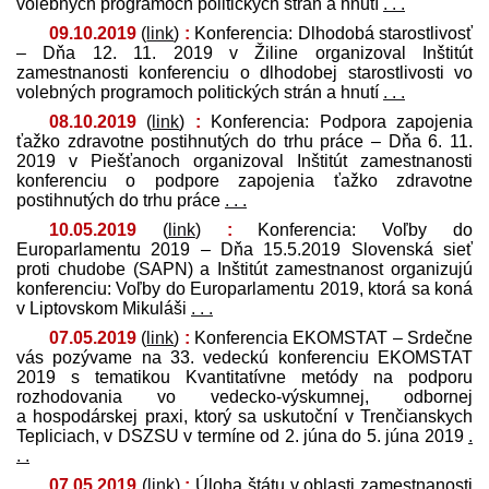
volebných programoch politických strán a hnutí
. . .
09.10.2019
(
link
)
:
Konferencia: Dlhodobá starostlivosť
– Dňa 12. 11. 2019 v Žiline organizoval Inštitút
zamestnanosti konferenciu o dlhodobej starostlivosti vo
volebných programoch politických strán a hnutí
. . .
08.10.2019
(
link
)
:
Konferencia: Podpora zapojenia
ťažko zdravotne postihnutých do trhu práce – Dňa 6. 11.
2019 v Piešťanoch organizoval Inštitút zamestnanosti
konferenciu o podpore zapojenia ťažko zdravotne
postihnutých do trhu práce
. . .
10.05.2019
(
link
)
:
Konferencia: Voľby do
Europarlamentu 2019 – Dňa 15.5.2019 Slovenská sieť
proti chudobe (SAPN) a Inštitút zamestnanost organizujú
konferenciu: Voľby do Europarlamentu 2019, ktorá sa koná
v Liptovskom Mikuláši
. . .
07.05.2019
(
link
)
:
Konferencia EKOMSTAT – Srdečne
vás pozývame na 33. vedeckú konferenciu EKOMSTAT
2019 s tematikou Kvantitatívne metódy na podporu
rozhodovania vo vedecko-výskumnej, odbornej
a hospodárskej praxi, ktorý sa uskutoční v Trenčianskych
Tepliciach, v DSZSU v termíne od 2. júna do 5. júna 2019
.
. .
07.05.2019
(
link
)
:
Úloha štátu v oblasti zamestnanosti