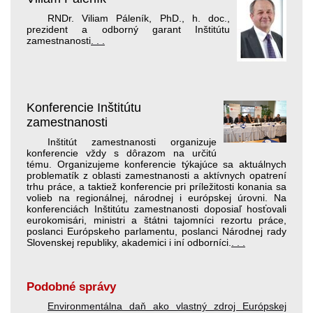
RNDr. Viliam Páleník, PhD., h. doc.,
prezident a odborný garant Inštitútu
zamestnanosti
. . .
Konferencie Inštitútu
zamestnanosti
Inštitút zamestnanosti organizuje
konferencie vždy s dôrazom na určitú
tému. Organizujeme konferencie týkajúce sa aktuálnych
problematík z oblasti zamestnanosti a aktívnych opatrení
trhu práce, a taktiež konferencie pri príležitosti konania sa
volieb na regionálnej, národnej i európskej úrovni. Na
konferenciách Inštitútu zamestnanosti doposiaľ hosťovali
eurokomisári, ministri a štátni tajomníci rezortu práce,
poslanci Európskeho parlamentu, poslanci Národnej rady
Slovenskej republiky, akademici i iní odborníci.
. . .
Podobné správy
Environmentálna daň ako vlastný zdroj Európskej