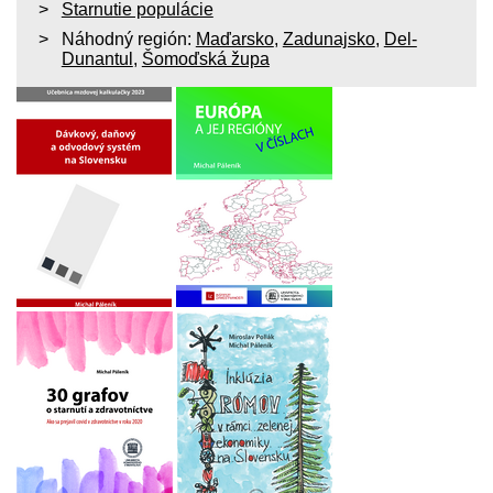
Starnutie populácie
Náhodný región:
Maďarsko
,
Zadunajsko
,
Del-
Dunantul
,
Šomoďská župa