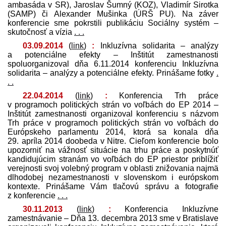
ambasáda v SR), Jaroslav Šumný (KOZ), Vladimír Sirotka
(SAMP) či Alexander Mušinka (ÚRŠ PU). Na záver
konferencie sme pokrstili publikáciu Sociálny systém –
skutočnosť a vízia
. . .
03.09.2014
(
link
)
:
Inkluzívna solidarita – analýzy
a potenciálne efekty – Inštitút zamestnanosti
spoluorganizoval dňa 6.11.2014 konferenciu Inkluzívna
solidarita – analýzy a potenciálne efekty. Prinášame fotky
.
. .
22.04.2014
(
link
)
:
Konferencia Trh práce
v programoch politických strán vo voľbách do EP 2014 –
Inštitút zamestnanosti organizoval konferenciu s názvom
Trh práce v programoch politických strán vo voľbách do
Európskeho parlamentu 2014, ktorá sa konala dňa
29. apríla 2014 doobeda v Nitre. Cieľom konferencie bolo
upozorniť na vážnosť situácie na trhu práce a poskytnúť
kandidujúcim stranám vo voľbách do EP priestor priblížiť
verejnosti svoj volebný program v oblasti znižovania najmä
dlhodobej nezamestnanosti v slovenskom i európskom
kontexte. Prinášame Vám tlačovú správu a fotografie
z konferencie
. . .
30.11.2013
(
link
)
:
Konferencia Inkluzívne
zamestnávanie – Dňa 13. decembra 2013 sme v Bratislave