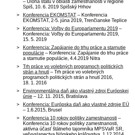
– Úloha štátu v oblasti zamestnanosti v regióne
Spiš, 10. 6. 2019 Spišský Hrhov
Konferencia EKOMSTAT
– Konferencia
EKOMSTAT, 2-5. júna 2019, Trenčianske Teplice
Konferencia: Voľby do Europarlamentu 2019
–
Konferencia: Voľby do Europarlamentu 2019,
15. 5. 2019
Konferencia: Zapájanie do trhu práce a starnutie
populácie
– Konferencia: Zapájanie do trhu práce
a starnutie populácie, 4.4.2019 Nitra
Trh práce vo volebných programoch politických
strán a hnutí
– Trh práce vo volebných
programoch politických strán a hnutí 2016,
18. 1. 2016
Environmentálna daň ako vlastný zdroj Európskej
únie
– 12. 11. 2015, Bratislava
Konferencia: Európska daň ako vlastné zdroje EÚ
– 1.6.2015, Brusel
Konferencia 10 rokov politiky zamestnanosti
–
Konferencia 10 rokov politiky zamestnanosti,
aktívna účasť štátneho tajomníka MPSVaR SR,
veľvyslanectva Nórskeho kráľovstva, 1.12.2014