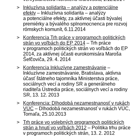
Inkluzívna solidarita – analýzy a potenciálne
efekty
– Inkluzívna solidarita – analýzy
a potenciálne efekty, za aktívnej účasti bývalej
premiérky a bývalého splnomocnenca pre rozvoj
rómskych komunít, 6.11.2014
Konferencia Trh práce v programoch politických
strán vo voľbách do EP 2014
– Trh práce
v programoch politických strán vo voľbách do EP
2014, za aktívnej účasti eurokomisára Maroša
Šefčoviča, 29. 4. 2014
Konferencia Inkluzívne zamestnávanie
–
Inkluzívne zamestnávanie, Bratislava, aktívna
účasť štátneho tajomníka Ministerstva práce,
sociálnych vecí a rodiny SR a generálneho
riaditeľa Ústredia práce, sociálnych vecí a rodiny
SR, 13. 12. 2013
Konferencia: Dlhodobá nezamestnanosť v rukách
VÚC
– Dlhodobá nezamestnanosť v rukách VÚC,
Tornaľa, 25.10.2013
Trh práce vo volebných programoch politických
strán a hnutí vo voľbách 2012
– Politika trhu práce
v programoch politických strán, 13. 2. 2012