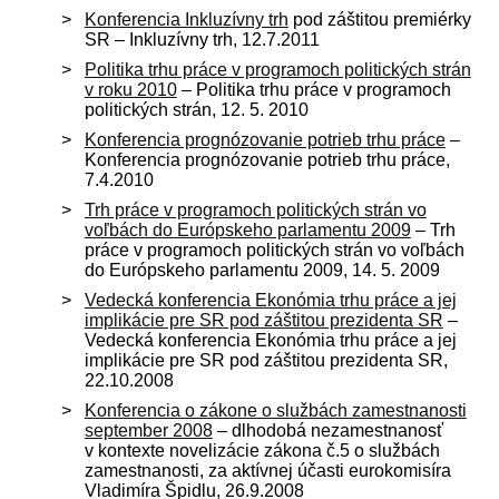
Konferencia Inkluzívny trh
pod záštitou premiérky
SR – Inkluzívny trh, 12.7.2011
Politika trhu práce v programoch politických strán
v roku 2010
– Politika trhu práce v programoch
politických strán, 12. 5. 2010
Konferencia prognózovanie potrieb trhu práce
–
Konferencia prognózovanie potrieb trhu práce,
7.4.2010
Trh práce v programoch politických strán vo
voľbách do Európskeho parlamentu 2009
– Trh
práce v programoch politických strán vo voľbách
do Európskeho parlamentu 2009, 14. 5. 2009
Vedecká konferencia Ekonómia trhu práce a jej
implikácie pre SR pod záštitou prezidenta SR
–
Vedecká konferencia Ekonómia trhu práce a jej
implikácie pre SR pod záštitou prezidenta SR,
22.10.2008
Konferencia o zákone o službách zamestnanosti
september 2008
– dlhodobá nezamestnanosť
v kontexte novelizácie zákona č.5 o službách
zamestnanosti, za aktívnej účasti eurokomisíra
Vladimíra Špidlu, 26.9.2008