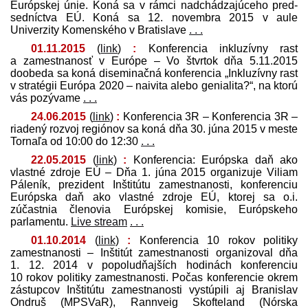
Európskej únie. Koná sa v rámci nadchádzajúceho pred­
sedníctva EÚ. Koná sa 12. novembra 2015 v aule
Univerzity Komenského v Bratislave
. . .
01.11.2015
(
link
)
:
Konferencia inkluzívny rast
a zamestnanosť v Európe – Vo štvrtok dňa 5.11.2015
doobeda sa koná diseminačná konferencia „Inkluzívny rast
v stratégii Európa 2020 – naivita alebo genialita?“, na ktorú
vás pozývame
. . .
24.06.2015
(
link
)
:
Konferencia 3R – Konferencia 3R –
riadený rozvoj regiónov sa koná dňa 30. júna 2015 v meste
Tornaľa od 10:00 do 12:30
. . .
22.05.2015
(
link
)
:
Konferencia: Európska daň ako
vlastné zdroje EÚ – Dňa 1. júna 2015 organizuje Viliam
Páleník, prezident Inštitútu zamestnanosti, konferenciu
Európska daň ako vlastné zdroje EÚ, ktorej sa o.i.
zúčastnia členovia Európskej komisie, Európskeho
parlamentu.
Live stream
. . .
01.10.2014
(
link
)
:
Konferencia 10 rokov politiky
zamestnanosti – Inštitút zamestnanosti organizoval dňa
1. 12. 2014 v popoludňajších hodinách konferenciu
10 rokov politiky zamestnanosti. Počas konferencie okrem
zástupcov Inštitútu zamestnanosti vystúpili aj Branislav
Ondruš (MPSVaR), Rannveig Skofteland (Nórska