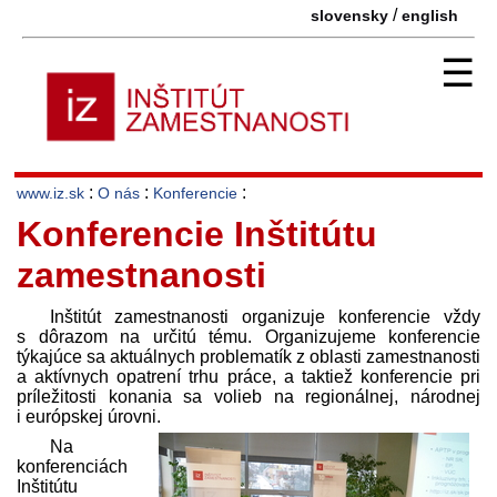
/
slovensky
english
☰
:
:
:
www.iz.sk
O nás
Konferencie
Konferencie Inštitútu
zamestnanosti
Inštitút zamestnanosti organizuje konferencie vždy
s dôrazom na určitú tému. Organizujeme konferencie
týkajúce sa aktuálnych problematík z oblasti zamestnanosti
a aktívnych opatrení trhu práce, a taktiež konferencie pri
príležitosti konania sa volieb na regionálnej, národnej
i európskej úrovni.
Na
konferenciách
Inštitútu