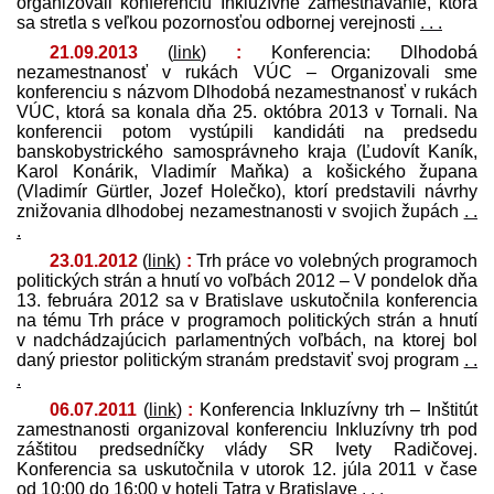
organizovali konferenciu Inkluzívne zamestnávanie, ktorá
sa stretla s veľkou pozornosťou odbornej verejnosti
. . .
21.09.2013
(
link
)
:
Konferencia: Dlhodobá
nezamestnanosť v rukách VÚC – Organizovali sme
konferenciu s názvom Dlhodobá nezamestnanosť v rukách
VÚC, ktorá sa konala dňa 25. októbra 2013 v Tornali. Na
konferencii potom vystúpili kandidáti na pred­sedu
banskobystrického samosprávneho kraja (Ľudovít Kaník,
Karol Konárik, Vladimír Maňka) a košického župana
(Vladimír Gürtler, Jozef Holečko), ktorí pred­stavili návrhy
znižovania dlhodobej nezamestnanosti v svojich župách
. .
.
23.01.2012
(
link
)
:
Trh práce vo volebných programoch
politických strán a hnutí vo voľbách 2012 – V pondelok dňa
13. februára 2012 sa v Bratislave uskutočnila konferencia
na tému Trh práce v programoch politických strán a hnutí
v nadchádzajúcich parlamentných voľbách, na ktorej bol
daný priestor politickým stranám pred­staviť svoj program
. .
.
06.07.2011
(
link
)
:
Konferencia Inkluzívny trh – Inštitút
zamestnanosti organizoval konferenciu Inkluzívny trh pod
záštitou pred­sedníčky vlády SR Ivety Radičovej.
Konferencia sa uskutočnila v utorok 12. júla 2011 v čase
od 10:00 do 16:00 v hoteli Tatra v Bratislave
. . .