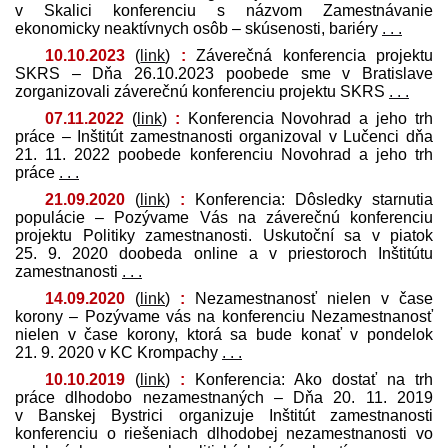
v Skalici konferenciu s názvom Zamestnávanie
ekonomicky neaktívnych osôb – skúsenosti, bariéry
. . .
10.10.2023
(
link
)
:
Záverečná konferencia projektu
SKRS – Dňa 26.10.2023 poobede sme v Bratislave
zorganizovali záverečnú konferenciu projektu SKRS
. . .
07.11.2022
(
link
)
:
Konferencia Novohrad a jeho trh
práce – Inštitút zamestnanosti organizoval v Lučenci dňa
21. 11. 2022 poobede konferenciu Novohrad a jeho trh
práce
. . .
21.09.2020
(
link
)
:
Konferencia: Dôsledky starnutia
populácie – Pozývame Vás na záverečnú konferenciu
projektu Politiky zamestnanosti. Uskutoční sa v piatok
25. 9. 2020 doobeda online a v priestoroch Inštitútu
zamestnanosti
. . .
14.09.2020
(
link
)
:
Nezamestnanosť nielen v čase
korony – Pozývame vás na konferenciu Nezamestnanosť
nielen v čase korony, ktorá sa bude konať v pondelok
21. 9. 2020 v KC Krompachy
. . .
10.10.2019
(
link
)
:
Konferencia: Ako dostať na trh
práce dlhodobo nezamestnaných – Dňa 20. 11. 2019
v Banskej Bystrici organizuje Inštitút zamestnanosti
konferenciu o riešeniach dlhodobej nezamestnanosti vo