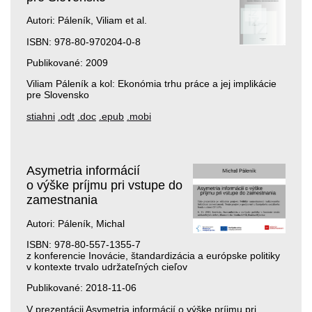
Autori: Páleník, Viliam et al.
ISBN: 978-80-970204-0-8
Publikované: 2009
Viliam Páleník a kol: Ekonómia trhu práce a jej implikácie
pre Slovensko
stiahni
.odt
.doc
.epub
.mobi
Asymetria informácií
o výške príjmu pri vstupe do
zamestnania
Autori: Páleník, Michal
ISBN: 978-80-557-1355-7
z konferencie Inovácie, štandardizácia a európske politiky
v kontexte trvalo udržateľných cieľov
Publikované: 2018-11-06
V prezentácii Asymetria informácií o výške príjmu pri