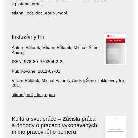
k platenej práci
stiahni
.odt
.doc
.epub
.mobi
Inkluzívny trh
Autori: Páleník, Viliam; Páleník, Michal; Šimo,
Andrej
ISBN: 978-80-970204-2-2
Publikované: 2011-07-01
Viliam Páleník, Michal Páleník, Andrej Šimo: Inkluzívny trh,
2011
stiahni
.odt
.doc
.epub
Kultúra svet práce – Závislá práca
a dohody o prácach vykonávaných
mimo pracovného pomeru