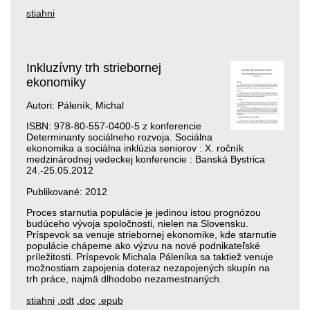
stiahni
Inkluzívny trh striebornej
ekonomiky
Autori: Páleník, Michal
ISBN: 978-80-557-0400-5 z konferencie
Determinanty sociálneho rozvoja. Sociálna
ekonomika a sociálna inklúzia seniorov : X. ročník
medzinárodnej vedeckej konferencie : Banská Bystrica
24.-25.05.2012
Publikované: 2012
Proces starnutia populácie je jedinou istou prognózou
budúceho vývoja spoločnosti, nielen na Slovensku.
Príspevok sa venuje striebornej ekonomike, kde starnutie
populácie chápeme ako výzvu na nové podnikateľské
príležitosti. Príspevok Michala Páleníka sa taktiež venuje
možnostiam zapojenia doteraz nezapojených skupín na
trh práce, najmä dlhodobo nezamestnaných.
stiahni
.odt
.doc
.epub