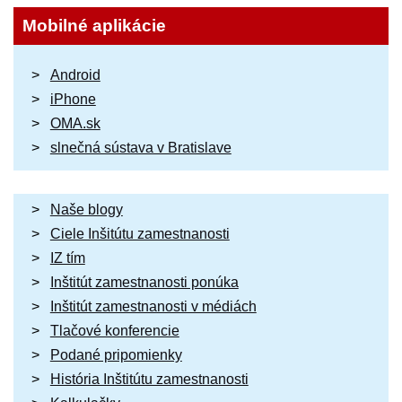
Mobilné aplikácie
Android
iPhone
OMA.sk
slnečná sústava v Bratislave
Naše blogy
Ciele Inšitútu zamestnanosti
IZ tím
Inštitút zamestnanosti ponúka
Inštitút zamestnanosti v médiách
Tlačové konferencie
Podané pripomienky
História Inštitútu zamestnanosti