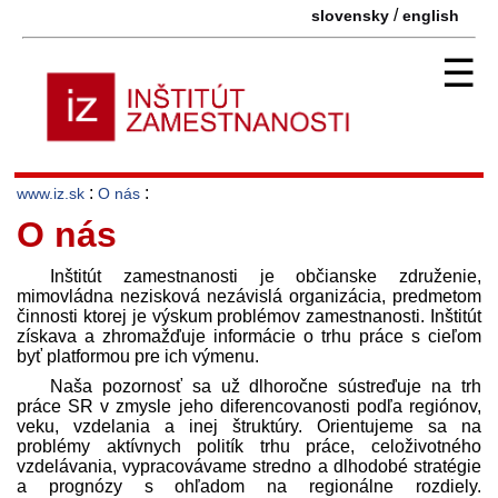
/
slovensky
english
☰
:
:
www.iz.sk
O nás
O nás
Inštitút zamestnanosti je občianske združenie,
mimovládna nezisková nezávislá organizácia, pred­metom
činnosti ktorej je výskum problémov zamestnanosti. Inštitút
získava a zhromažďuje informácie o trhu práce s cieľom
byť platformou pre ich výmenu.
Naša pozornosť sa už dlhoročne sústreďuje na trh
práce SR v zmysle jeho diferencovanosti podľa regiónov,
veku, vzdelania a inej štruktúry. Orientujeme sa na
problémy aktívnych politík trhu práce, celoživotného
vzdelávania, vypracovávame stredno a dlhodobé stratégie
a prognózy s ohľadom na regionálne rozdiely.