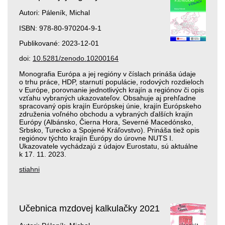
Autori: Páleník, Michal
ISBN: 978-80-970204-9-1
Publikované: 2023-12-01
doi:
10.5281/zenodo.10200164
Monografia Európa a jej regióny v číslach prináša údaje
o trhu práce, HDP, starnutí populácie, rodových rozdieloch
v Európe, porovnanie jednotlivých krajín a regiónov či opis
vzťahu vybraných ukazovateľov. Obsahuje aj prehľadne
spracovaný opis krajín Európskej únie, krajín Európskeho
združenia voľného obchodu a vybraných ďalších krajín
Európy (Albánsko, Čierna Hora, Severné Macedónsko,
Srbsko, Turecko a Spojené Kráľovstvo). Prináša tiež opis
regiónov týchto krajín Európy do úrovne NUTS I.
Ukazovatele vychádzajú z údajov Eurostatu, sú aktuálne
k 17. 11. 2023.
stiahni
Učebnica mzdovej kalkulačky 2021