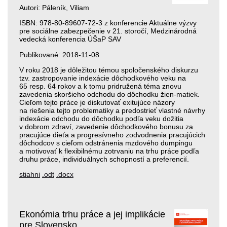
Autori: Páleník, Viliam
ISBN: 978-80-89607-72-3 z konferencie Aktuálne výzvy
pre sociálne zabezpečenie v 21. storočí, Medzinárodná
vedecká konferencia ÚŠaP SAV
Publikované: 2018-11-08
V roku 2018 je dôležitou témou spoločenského diskurzu
tzv. zastropovanie indexácie dôchodkového veku na
65 resp. 64 rokov a k tomu pridružená téma znovu
zavedenia skoršieho odchodu do dôchodku žien-matiek.
Cieľom tejto práce je diskutovať exitujúce názory
na riešenia tejto problematiky a predostrieť vlastné návrhy
indexácie odchodu do dôchodku podľa veku dožitia
v dobrom zdraví, zavedenie dôchodkového bonusu za
pracujúce dieťa a progresívneho zodvodnenia pracujúcich
dôchodcov s cieľom odstránenia mzdového dumpingu
a motivovať k flexibilnému zotrvaniu na trhu práce podľa
druhu práce, individuálnych schopností a preferencií.
stiahni
.odt
.docx
Ekonómia trhu práce a jej implikácie
pre Slovensko