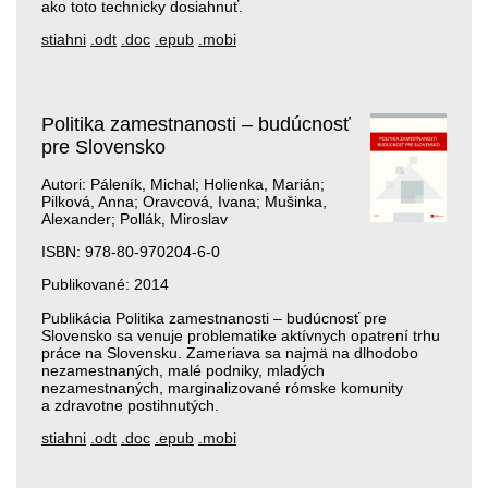
ako toto technicky dosiahnuť.
stiahni
.odt
.doc
.epub
.mobi
Politika zamestnanosti – budúcnosť
pre Slovensko
Autori: Páleník, Michal; Holienka, Marián;
Pilková, Anna; Oravcová, Ivana; Mušinka,
Alexander; Pollák, Miroslav
ISBN: 978-80-970204-6-0
Publikované: 2014
Publikácia Politika zamestnanosti – budúcnosť pre
Slovensko sa venuje problematike aktívnych opatrení trhu
práce na Slovensku. Zameriava sa najmä na dlhodobo
nezamestnaných, malé podniky, mladých
nezamestnaných, marginalizované rómske komunity
a zdravotne postihnutých.
stiahni
.odt
.doc
.epub
.mobi