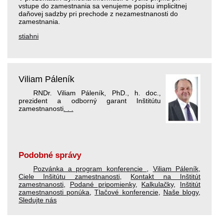
vstupe do zamestnania sa venujeme popisu implicitnej
daňovej sadzby pri prechode z nezamestnanosti do
zamestnania.
stiahni
Viliam Páleník
RNDr. Viliam Páleník, PhD., h. doc.,
prezident a odborný garant Inštitútu
zamestnanosti
. . .
Podobné správy
Pozvánka a program konferencie
,
Viliam Páleník
,
Ciele Inšitútu zamestnanosti
,
Kontakt na Inštitút
zamestnanosti
,
Podané pripomienky
,
Kalkulačky
,
Inštitút
zamestnanosti ponúka
,
Tlačové konferencie
,
Naše blogy
,
Sledujte nás