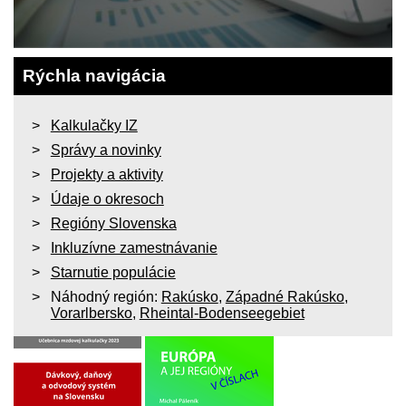
Rýchla navigácia
Kalkulačky IZ
Správy a novinky
Projekty a aktivity
Údaje o okresoch
Regióny Slovenska
Inkluzívne zamestnávanie
Starnutie populácie
Náhodný región:
Rakúsko
,
Západné Rakúsko
,
Vorarlbersko
,
Rheintal-Bodenseegebiet