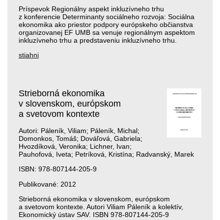
Príspevok Regionálny aspekt inkluzívneho trhu
z konferencie Determinanty sociálneho rozvoja: Sociálna
ekonomika ako priestor podpory európskeho občianstva
organizovanej EF UMB sa venuje regionálnym aspektom
inkluzívneho trhu a pred­staveniu inkluzívneho trhu.
stiahni
Strieborná ekonomika
v slovenskom, európskom
a svetovom kontexte
Autori: Páleník, Viliam; Páleník, Michal;
Domonkos, Tomáš; Dováľová, Gabriela;
Hvozdíková, Veronika; Lichner, Ivan;
Pauhofová, Iveta; Petríková, Kristína; Radvanský, Marek
ISBN: 978-807144-205-9
Publikované: 2012
Strieborná ekonomika v slovenskom, európskom
a svetovom kontexte. Autori Viliam Páleník a kolektív,
Ekonomický ústav SAV. ISBN 978-807144-205-9