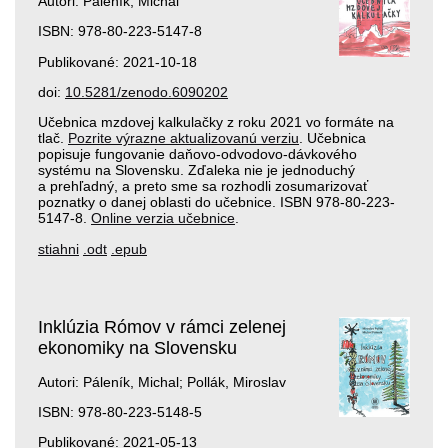
Autori: Páleník, Michal
ISBN: 978-80-223-5147-8
Publikované: 2021-10-18
doi:
10.5281/zenodo.6090202
Učebnica mzdovej kalkulačky z roku 2021 vo formáte na
tlač.
Pozrite výrazne aktualizovanú verziu
. Učebnica
popisuje fungovanie daňovo-odvodovo-dávkového
systému na Slovensku. Zďaleka nie je jednoduchý
a prehľadný, a preto sme sa rozhodli zosumarizovať
poznatky o danej oblasti do učebnice. ISBN 978-80-223-
5147-8.
Online verzia učebnice
.
stiahni
.odt
.epub
Inklúzia Rómov v rámci zelenej
ekonomiky na Slovensku
Autori: Páleník, Michal; Pollák, Miroslav
ISBN: 978-80-223-5148-5
Publikované: 2021-05-13