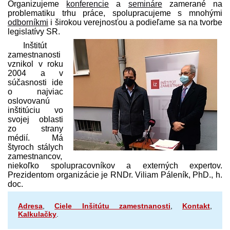
Organizujeme
konferencie
a
semináre
zamerané na
problematiku trhu práce, spolupracujeme s mnohými
odborníkmi
i širokou verejnosťou a podieľame sa na tvorbe
legislatívy SR.
Inštitút
zamestnanosti
vznikol v roku
2004 a v
súčasnosti ide
o najviac
oslovovanú
inštitúciu vo
svojej oblasti
zo strany
médií. Má
štyroch stálych
zamestnancov,
niekoľko spolupracovníkov a externých expertov.
Prezidentom organizácie je RNDr. Viliam Páleník, PhD., h.
doc.
Adresa
,
Ciele Inšitútu zamestnanosti
,
Kontakt
,
Kalkulačky
.