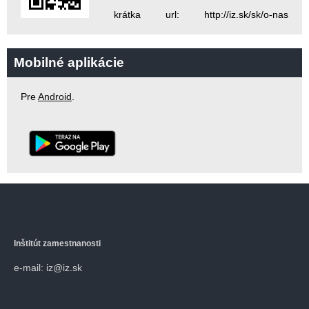
krátka url: http://iz.sk/sk/o-nas
Mobilné aplikácie
Pre
Android
.
Inštitút zamestnanosti
e-mail: iz@iz.sk