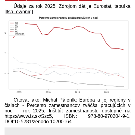
Údaje za rok 2025. Zdrojom dát je Eurostat, tabuľka
[lfsa_ewpnig]
.
Citovať ako: Michal Páleník: Európa a jej regióny v
číslach - Percento zamestnancov zväčša pracujúcich v
noci – rok 2025, Inštitút zamestnanosti, dostupné na
https://www.iz.sk/​Szc5, ISBN: 978-80-970204-9-1,
DOI:10.5281/zenodo.10200164