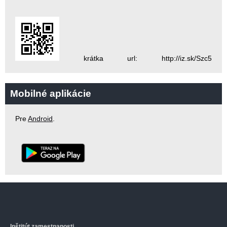
krátka url: http://iz.sk/Szc5
Mobilné aplikácie
Pre
Android
.
Inštitút zamestnanosti