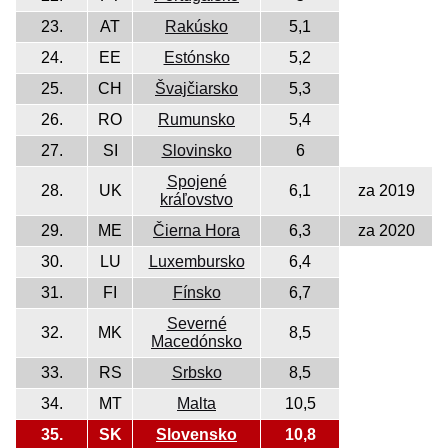
23.
AT
Rakúsko
5,1
24.
EE
Estónsko
5,2
25.
CH
Švajčiarsko
5,3
26.
RO
Rumunsko
5,4
27.
SI
Slovinsko
6
Spojené
28.
UK
6,1
za 2019
kráľovstvo
29.
ME
Čierna Hora
6,3
za 2020
30.
LU
Luxembursko
6,4
31.
FI
Fínsko
6,7
Severné
32.
MK
8,5
Macedónsko
33.
RS
Srbsko
8,5
34.
MT
Malta
10,5
35.
SK
Slovensko
10,8