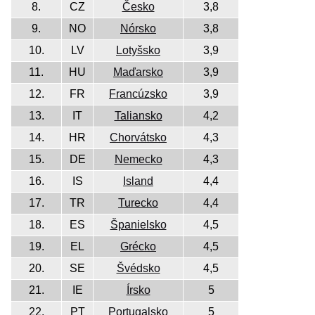
8.
CZ
Česko
3,8
9.
NO
Nórsko
3,8
10.
LV
Lotyšsko
3,9
11.
HU
Maďarsko
3,9
12.
FR
Francúzsko
3,9
13.
IT
Taliansko
4,2
14.
HR
Chorvátsko
4,3
15.
DE
Nemecko
4,3
16.
IS
Island
4,4
17.
TR
Turecko
4,4
18.
ES
Španielsko
4,5
19.
EL
Grécko
4,5
20.
SE
Švédsko
4,5
21.
IE
Írsko
5
22.
PT
Portugalsko
5