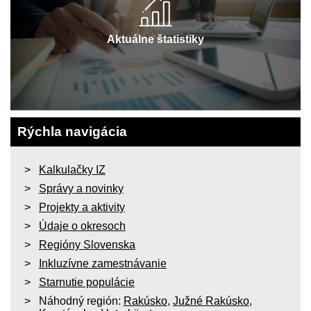
Aktuálne štatistiky
Rýchla navigácia
Kalkulačky IZ
Správy a novinky
Projekty a aktivity
Údaje o okresoch
Regióny Slovenska
Inkluzívne zamestnávanie
Starnutie populácie
Náhodný región:
Rakúsko
,
Južné Rakúsko
,