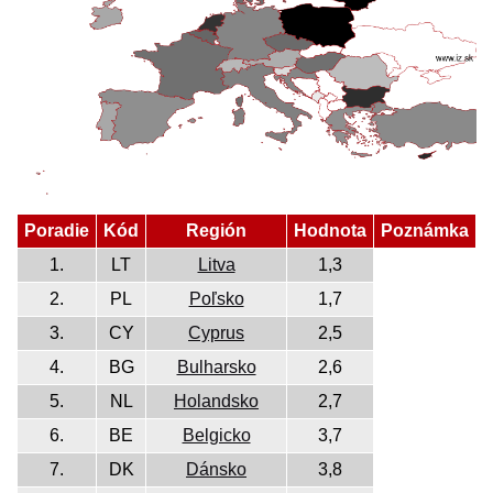
Poradie
Kód
Región
Hodnota
Poznámka
1.
LT
Litva
1,3
2.
PL
Poľsko
1,7
3.
CY
Cyprus
2,5
4.
BG
Bulharsko
2,6
5.
NL
Holandsko
2,7
6.
BE
Belgicko
3,7
7.
DK
Dánsko
3,8