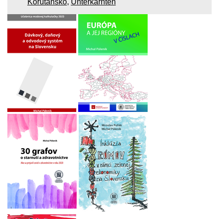
Korutánsko
,
Unterkärnten