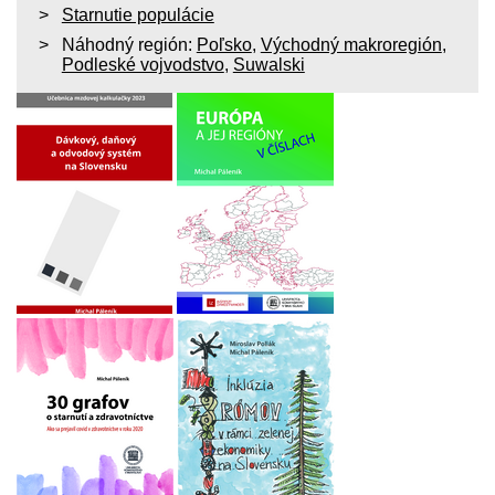
Starnutie populácie
Náhodný región:
Poľsko
,
Východný makroregión
,
Podleské vojvodstvo
,
Suwalski