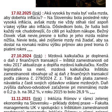
17.02.2025
(
link
)
:
Aká vysoká by mala byť vaša mzda,
aby dobehla infláciu? – Na Slovensku bola posledné roky
vysoká inflácia, avšak mzdy nie vždy stíhali rásť aspoň
v takej výške ako inflácia. Dôsledkom bolo, že ľudia boli
každý rok chudobnejší, čo cítili pri každom nákupe. Bežný
človek však nevie, presne o koľko je jeho mzda reálne
nižšia. Nevie teda, aké zvýšenie mzdy má žiadať, aby sa
dostal na rovnakú reálnu výšku príjmov ako pred troma či
piatimi rokmi
. . .
27.10.2024
(
link
)
:
Mzdová kalkulačka je doplnená
o daň z finančných transakcií – Inštitút zamestnanosti od
roku 2017 aktualizuje a dopĺňa mzdovú kalkulačku. Keďže
legislatíva sa mení, mzdová kalkulačka Inštitútu
zamestnanosti obsahuje už aj daň z finančných transakcií
podľa zákona č. 279/2024 Z. z. Túto daň platia zamest­
návatelia z časti svojich výdavkov vrátane mzdových. Daň
zvýšila daňovo-odvodové zaťaženie pri minimálnej mzde
o 0,2 p. b. na 38,2 %, v roku 2015 to bolo 26,9 %
. . .
11.11.2021
(
link
)
:
Inklúzia Rómov v rámci zelenej
ekonomiky na Slovensku – príklady dobrej praxe – Fakulta
managementu UK v spolupráci s Inštitútom zamestnanosti