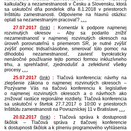
kalkulačky a nezamestnanosti v Česku a Slovensku, ktorá
sa uskutoční dňa pondelok dňa 8.1.2018 v priestoroch
Inštitútu zamestnanosti. Odpovieme na hlavnú otázku:
oplatí sa nezamestnaným pracovať?
. . .
27.07.2017
(
link
)
:
Komentár k podpore najmenej
rozvinutých okresov – Aby sa podarilo znížiť
nezamestnanosť v najmenej rozvinutých okresoch na
úroveň porovnateľnú s priemerom SR, je nutné zvýšiť
zvýšiť pomoc tridsaťnásobne, smerovať túto pomoc na
dlhodobú nezamestnanosť, zaviesť byrokraticky
nenáročné používanie tejto pomoci formou inkluzívneho
trhu, a sprehľadniť, zjednodušiť a zefektívniť všetky
procesy
. . .
25.07.2017
(
link
)
:
Tlačová konferencia: návrhy na
zlepšenie zákona o najmenej rozvinutých okresoch –
Pozývame Vás na tlačovú konferenciu k legislatíve
o najmenej rozvinutých okresoch a o návrhoch ako
znižovať rastúce regionálne rozdiely. Tlačová konferencia
sa uskutoční v štvrtok 27.7.2017 o 10:00 v priestoroch
Inštitútu zamestnanosti na Povrazníckej 11 v Bratislave
. . .
20.02.2017
(
link
)
:
Tlačová správa k dostupnosti
škôlok – Tlačová správa z tlačovej konferencie
k dostupnosti škôlok a k plneniu programového vyhlásenia