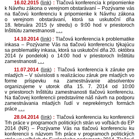
16.02.2015
(
link
)
:
Tlačová konferencia k pripomienke
k Návrhu zákona o verejnom obstarávaní – Pozývame vás
na tlačovú konferenciu k pripomienke k Návrhu zákona
o verejnom obstarávaní, ktorá sa uskutoční dňa
18. februára 2015 (v stredu) o 9:00 hod v priestoroch
Inštitútu zamestnanosti
. . .
14.10.2014
(
link
)
:
Tlačová konferencia k problematike
inkasa – Pozývame Vás na tlačovú konferenciu týkajúcu
sa problematiky inkasa, ktorá sa uskutoční dňa 20. októbra
2014 (v pondelok) o 14:00 hod v priestoroch Inštitútu
zamestnanosti
. . .
11.07.2014
(
link
)
:
Tlačová konferencia k záruke pre
mladých – V súvislosti s realizáciou záruk pre mladých vo
forme príspevku na zamestnávanie absolventov
organizujeme v utorok dňa 15. 7. 2014 od 10:00
v priestoroch Inštitútu zamestnanosti tlačovú konferenciu.
Na tlačovej konferencii pred­stavíme náš návrh na podporu
zamestnávania mladých ľudí v neprekérnych formách
práce
. . .
28.04.2014
(
link
)
:
Tlačová konferencia ku konferencii
Trh práce v programoch politických strán vo voľbách do EP
2014 (NR) – Pozývame Vás na tlačovú konferenciu ku
konferencii s názvom Trh práce v programoch politických