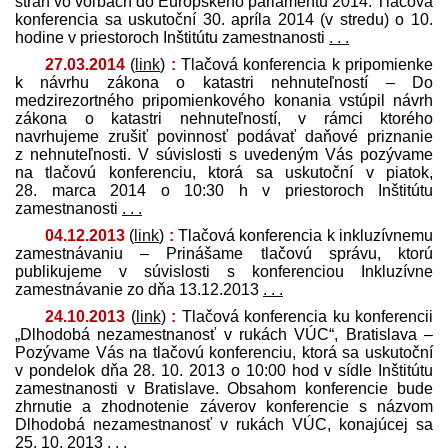
strán vo voľbách do Európskeho parlamentu 2014. Tlačová
konferencia sa uskutoční 30. apríla 2014 (v stredu) o 10.
hodine v priestoroch Inštitútu zamestnanosti
. . .
27.03.2014
(
link
)
:
Tlačová konferencia k pripomienke
k návrhu zákona o katastri nehnuteľností – Do
medzirezortného pripomienkového konania vstúpil návrh
zákona o katastri nehnuteľností, v rámci ktorého
navrhujeme zrušiť povinnosť podávať daňové priznanie
z nehnuteľnosti. V súvislosti s uvedeným Vás pozývame
na tlačovú konferenciu, ktorá sa uskutoční v piatok,
28. marca 2014 o 10:30 h v priestoroch Inštitútu
zamestnanosti
. . .
04.12.2013
(
link
)
:
Tlačová konferencia k inkluzívnemu
zamestnávaniu – Prinášame tlačovú správu, ktorú
publikujeme v súvislosti s konferenciou Inkluzívne
zamestnávanie zo dňa 13.12.2013
. . .
24.10.2013
(
link
)
:
Tlačová konferencia ku konferencii
„Dlhodobá nezamestnanosť v rukách VÚC“, Bratislava –
Pozývame Vás na tlačovú konferenciu, ktorá sa uskutoční
v pondelok dňa 28. 10. 2013 o 10:00 hod v sídle Inštitútu
zamestnanosti v Bratislave. Obsahom konferencie bude
zhrnutie a zhodnotenie záverov konferencie s názvom
Dlhodobá nezamestnanosť v rukách VÚC, konajúcej sa
25. 10. 2013
. . .