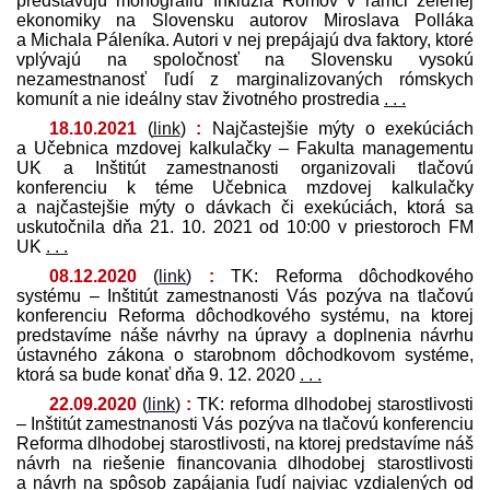
pred­stavujú monografiu Inklúzia Rómov v rámci zelenej
ekonomiky na Slovensku autorov Miroslava Polláka
a Michala Páleníka. Autori v nej prepájajú dva faktory, ktoré
vplývajú na spoločnosť na Slovensku vysokú
nezamestnanosť ľudí z marginalizovaných rómskych
komunít a nie ideálny stav životného prostredia
. . .
18.10.2021
(
link
)
:
Najčastejšie mýty o exekúciách
a Učebnica mzdovej kalkulačky – Fakulta managementu
UK a Inštitút zamestnanosti organizovali tlačovú
konferenciu k téme Učebnica mzdovej kalkulačky
a najčastejšie mýty o dávkach či exekúciách, ktorá sa
uskutočnila dňa 21. 10. 2021 od 10:00 v priestoroch FM
UK
. . .
08.12.2020
(
link
)
:
TK: Reforma dôchodkového
systému – Inštitút zamestnanosti Vás pozýva na tlačovú
konferenciu Reforma dôchodkového systému, na ktorej
pred­stavíme náše návrhy na úpravy a doplnenia návrhu
ústavného zákona o starobnom dôchodkovom systéme,
ktorá sa bude konať dňa 9. 12. 2020
. . .
22.09.2020
(
link
)
:
TK: reforma dlhodobej starostlivosti
– Inštitút zamestnanosti Vás pozýva na tlačovú konferenciu
Reforma dlhodobej starostlivosti, na ktorej pred­stavíme náš
návrh na riešenie financovania dlhodobej starostlivosti
a návrh na spôsob zapájania ľudí najviac vzdialených od