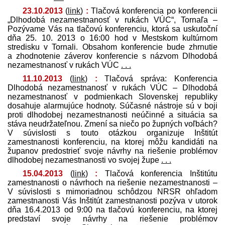
23.10.2013
(
link
)
:
Tlačová konferencia po konferencii
„Dlhodobá nezamestnanosť v rukách VÚC“, Tornaľa –
Pozývame Vás na tlačovú konferenciu, ktorá sa uskutoční
dňa 25. 10. 2013 o 16:00 hod v Mestskom kultúrnom
stredisku v Tornali. Obsahom konferencie bude zhrnutie
a zhodnotenie záverov konferencie s názvom Dlhodobá
nezamestnanosť v rukách VÚC
. . .
11.10.2013
(
link
)
:
Tlačová správa: Konferencia
Dlhodobá nezamestnanosť v rukách VÚC – Dlhodobá
nezamestnanosť v podmienkach Slovenskej republiky
dosahuje alarmujúce hodnoty. Súčasné nástroje sú v boji
proti dlhodobej nezamestnanosti neúčinné a situácia sa
stáva neudržateľnou. Zmení sa niečo po župných voľbách?
V súvislosti s touto otázkou organizuje Inštitút
zamestnanosti konferenciu, na ktorej môžu kandidáti na
županov pred­ostrieť svoje návrhy na riešenie problémov
dlhodobej nezamestnanosti vo svojej župe
. . .
15.04.2013
(
link
)
:
Tlačová konferencia Inštitútu
zamestnanosti o návrhoch na riešenie nezamestnanosti –
V súvislosti s mimoriadnou schôdzou NRSR ohľadom
zamestnanosti Vás Inštitút zamestnanosti pozýva v utorok
dňa 16.4.2013 od 9:00 na tlačovú konferenciu, na ktorej
pred­staví svoje návrhy na riešenie problémov