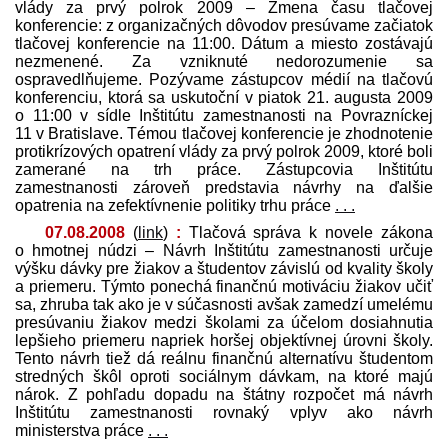
vlády za prvý polrok 2009 – Zmena času tlačovej
konferencie: z organizačných dôvodov presúvame začiatok
tlačovej konferencie na 11:00. Dátum a miesto zostávajú
nezmenené. Za vzniknuté nedorozumenie sa
ospravedlňujeme. Pozývame zástupcov médií na tlačovú
konferenciu, ktorá sa uskutoční v piatok 21. augusta 2009
o 11:00 v sídle Inštitútu zamestnanosti na Povrazníckej
11 v Bratislave. Témou tlačovej konferencie je zhodnotenie
protikrízových opatrení vlády za prvý polrok 2009, ktoré boli
zamerané na trh práce. Zástupcovia Inštitútu
zamestnanosti zároveň pred­stavia návrhy na ďalšie
opatrenia na zefektívnenie politiky trhu práce
. . .
07.08.2008
(
link
)
:
Tlačová správa k novele zákona
o hmotnej núdzi – Návrh Inštitútu zamestnanosti určuje
výšku dávky pre žiakov a študentov závislú od kvality školy
a priemeru. Týmto ponechá finančnú motiváciu žiakov učiť
sa, zhruba tak ako je v súčasnosti avšak zamedzí umelému
presúvaniu žiakov medzi školami za účelom dosiahnutia
lepšieho priemeru napriek horšej objektívnej úrovni školy.
Tento návrh tiež dá reálnu finančnú alternatívu študentom
stredných škôl oproti sociálnym dávkam, na ktoré majú
nárok. Z pohľadu dopadu na štátny rozpočet má návrh
Inštitútu zamestnanosti rovnaký vplyv ako návrh
ministerstva práce
. . .