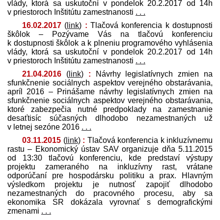
vlády, ktorá sa uskutoční v pondelok 20.2.2017 od 14h
v priestoroch Inštitútu zamestnanosti
. . .
16.02.2017
(
link
)
:
Tlačová konferencia k dostupnosti
škôlok – Pozývame Vás na tlačovú konferenciu
k dostupnosti škôlok a k plneniu programového vyhlásenia
vlády, ktorá sa uskutoční v pondelok 20.2.2017 od 14h
v priestoroch Inštitútu zamestnanosti
. . .
21.04.2016
(
link
)
:
Návrhy legislatívnych zmien na
sfunkčnenie sociálnych aspektov verejného obstarávania,
apríl 2016 – Prinášame návrhy legislatívnych zmien na
sfunkčnenie sociálnych aspektov verejného obstarávania,
ktoré zabezpečia nutné pred­poklady na zamestnanie
desaťtisíc súčasných dlhodobo nezamestnaných už
v letnej sezóne 2016
. . .
03.11.2015
(
link
)
:
Tlačová konferencia k inkluzívnemu
rastu – Ekonomický ústav SAV organizuje dňa 5.11.2015
od 13:30 tlačovú konferenciu, kde pred­staví výstupy
projektu zameraného na inkluzívny rast, vrátane
odporúčaní pre hospodársku politiku a prax. Hlavným
výsledkom projektu je nutnosť zapojiť dlhodobo
nezamestnaných do pracovného procesu, aby sa
ekonomika SR dokázala vyrovnať s demografickými
zmenami
. . .