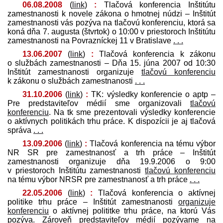
06.08.2008
(
link
)
:
Tlačová konferencia Inštitútu
zamestnanosti k novele zákona o hmotnej núdzi – Inštitút
zamestnanosti vás pozýva na tlačovú konferenciu, ktorá sa
koná dňa 7. augusta (štvrtok) o 10:00 v priestoroch Inštitútu
zamestnanosti na Povrazníckej 11 v Bratislave
. . .
13.06.2007
(
link
)
:
Tlačová konferencia k zákonu
o službách zamestnanosti – Dňa 15. júna 2007 od 10:30
Inštitút zamestnanosti organizuje
tlačovú konferenciu
k zákonu o službách zamestnanosti
. . .
31.10.2006
(
link
)
:
TK: výsledky konferencie o aptp –
Pre pred­staviteľov médií sme organizovali
tlačovú
konferenciu
. Na tk sme prezentovali výsledky konferencie
o aktívnych politikách trhu práce. K dispozícii je aj tlačová
správa
. . .
13.09.2006
(
link
)
:
Tlačová konferencia na tému výbor
NR SR pre zamestnanosť a trh práce – Inštitút
zamestnanosti organizuje dňa 19.9.2006 o 9:00
v priestoroch Inštitútu zamestnanosti
tlačovú konferenciu
na tému výbor NRSR pre zamestnanosť a trh práce
. . .
22.05.2006
(
link
)
:
Tlačová konferencia o aktívnej
politike trhu práce – Inštitút zamestnanosti
organizuje
konferenciu
o aktívnej polititke trhu práce, na ktorú Vás
pozýva. Zároveň pred­staviteľov médií pozývame na