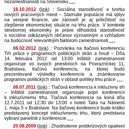
nezamestnanosti na Slovensku
. . .
16.10.2012
(
link
)
:
Sociálna starostlivosť a tvorba
nových pracovných miest – Starnutie populácie má vplyv
na verejné financie, ale zároveň je aj príležitosť na
zlepšenie ekonomickej situácie na trhu práce. V kontexte
striebornej ekonomiky je práve dlhodobá starostlivosť
o sociálne odkázaných občanov významným a vzhľadom
na budúcnosť relevantným faktorom zamestnanosti
. . .
06.02.2012
(
link
)
:
Pozvánka na tlačovú konferenciu
Trh práce v programoch politických strán a hnutí – Dňa
14. februára 2012 od 13:00 Inštitút zamestnanosti
organizuje vo svojich priestoroch na Povrazníckej 11,
Bratislava, tlačovú konferenciu, na ktorej budú
prezentované výsledky konferencie a známkovanie
programov politických strán v oblasti politiky trhu práce
. . .
08.07.2011
(
link
)
:
Tlačová konferencia k inkluzívny trh
– Inštitút zamestnanosti organizuje popri konferencii
k inkluzívnemu trhu. Tlačová konferencia sa koná dňa
12.7.2011 od 12:30 do 13:00 v hoteli Tatra na Námestí
1. mája 5 v Bratislave. Na tlačovej konferencii bude krátko
pred­stavený koncept inkluzívnemu trhu, ktorý pred­stavia
vybraní panelisti z konferencie
. . .
20.08.2009
(
link
)
:
Zhodnotenie protikrízových opatrení