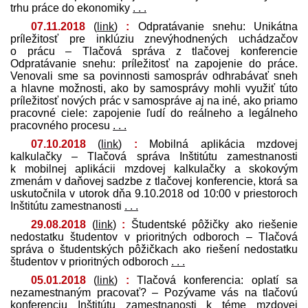
trhu práce do ekonomiky
. . .
07.11.2018
(
link
)
:
Odpratávanie snehu: Unikátna
príležitosť pre inklúziu znevýhodnených uchádzačov
o prácu – Tlačová správa z tlačovej konferencie
Odpratávanie snehu: príležitosť na zapojenie do práce.
Venovali sme sa povinnosti samospráv odhrabávať sneh
a hlavne možnosti, ako by samosprávy mohli využiť túto
príležitosť nových prác v samospráve aj na iné, ako priamo
pracovné ciele: zapojenie ľudí do reálneho a legálneho
pracovného procesu
. . .
07.10.2018
(
link
)
:
Mobilná aplikácia mzdovej
kalkulačky – Tlačová správa Inštitútu zamestnanosti
k mobilnej aplikácii mzdovej kalkulačky a skokovým
zmenám v daňovej sadzbe z tlačovej konferencie, ktorá sa
uskutočnila v utorok dňa 9.10.2018 od 10:00 v priestoroch
Inštitútu zamestnanosti
. . .
29.08.2018
(
link
)
:
Študentské pôžičky ako riešenie
nedostatku študentov v prioritných odboroch – Tlačová
správa o študentských pôžičkach ako riešení nedostatku
študentov v prioritných odboroch
. . .
05.01.2018
(
link
)
:
Tlačová konferencia: oplatí sa
nezamestnaným pracovať? – Pozývame vás na tlačovú
konferenciu Inštitútu zamestnanosti k téme mzdovej