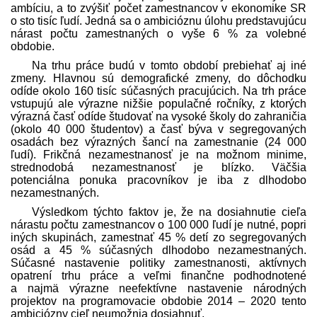
ambíciu, a to zvýšiť počet zamestnancov v ekonomike SR
o sto tisíc ľudí. Jedná sa o ambicióznu úlohu pred­stavujúcu
nárast počtu zamestnaných o vyše 6 % za volebné
obdobie.
Na trhu práce budú v tomto období prebiehať aj iné
zmeny. Hlavnou sú demografické zmeny, do dôchodku
odíde okolo 160 tisíc súčasných pracujúcich. Na trh práce
vstupujú ale výrazne nižšie populačné ročníky, z ktorých
výrazná časť odíde študovať na vysoké školy do zahraničia
(okolo 40 000 študentov) a časť býva v segregovaných
osadách bez výrazných šancí na zamestnanie (24 000
ľudí). Frikčná nezamestnanosť je na možnom minime,
strednodobá nezamestnanosť je blízko. Väčšia
potenciálna ponuka pracovníkov je iba z dlhodobo
nezamestnaných.
Výsledkom týchto faktov je, že na dosiahnutie cieľa
nárastu počtu zamestnancov o 100 000 ľudí je nutné, popri
iných skupinách, zamestnať 45 % detí zo segregovaných
osád a 45 % súčasných dlhodobo nezamestnaných.
Súčasné nastavenie politiky zamestnanosti, aktívnych
opatrení trhu práce a veľmi finančne podhodnotené
a najmä výrazne neefektívne nastavenie národných
projektov na programovacie obdobie 2014 – 2020 tento
ambiciózny cieľ neumožnia dosiahnuť.