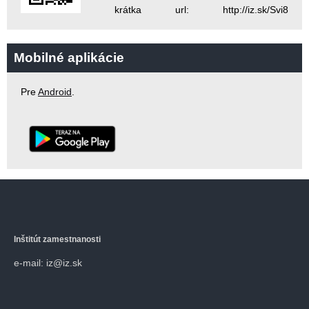
krátka url: http://iz.sk/Svi8
Mobilné aplikácie
Pre
Android
.
Inštitút zamestnanosti
e-mail: iz@iz.sk