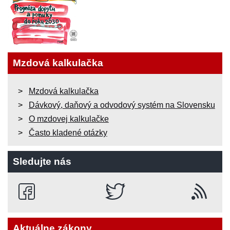
Mzdová kalkulačka
Mzdová kalkulačka
Dávkový, daňový a odvodový systém na Slovensku
O mzdovej kalkulačke
Často kladené otázky
Sledujte nás
Aktuálne zákony