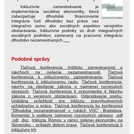
Inkluzívne zamestnávanie je
implementácia sociálnej ekonomiky, ktorá
zabezpečuje dlhodobé financovanie
integrácie ľudí dlhodobo bez práce cez
integračnú sumu ako sociálnych aspektov verejného
obstarávania. Inkluzívne podniky sú druh integračných
sociálnych podnikov, zameraný na pracovnú integráciu
dlhodobo nezamestnaných.
. . .
Podobné správy
Tlačová konferencia Inštitútu zamestnanosti o
návrhoch na riešenie nezamestnanosti
,
Tlačová
konferencia k inkluzívnemu zamestnávaniu
,
Tlačová
konferencia k inkluzívnemu rastu
,
Tlačová konferencia:
návrhy na zlepšenie zákona o najmenej rozvinutých
okresoch
,
Tlačová konferencia k pripomienke k Návrhu
zákona o verejnom obstarávaní
,
Odpratávanie snehu:
Unikátna príležitosť pre inklúziu znevýhodnených
uchádzačov o prácu
,
Tlačová konferencia ku konferencii
"Dlhodobá nezamestnanosť v rukách VÚC", Bratislava
,
Komentár k podpore najmenej rozvinutých okresov
.pdf
.odt
.doc
,
Inklúzia Rómov v rámci zelenej ekonomiky na
Slovensku - príklady dobrej praxe
,
Tlačová konferencia k
inkluzívny trh