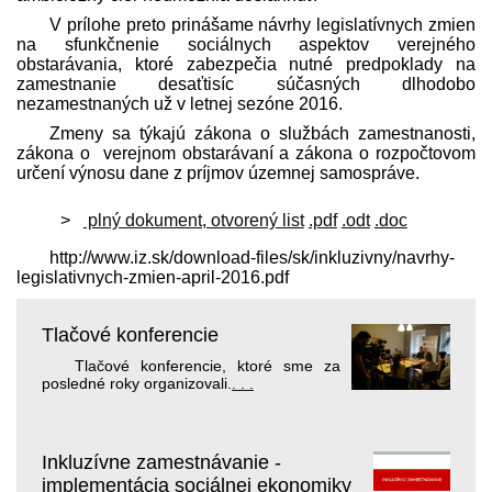
V prílohe preto prinášame návrhy legislatívnych zmien
na sfunkčnenie sociálnych aspektov verejného
obstarávania, ktoré zabezpečia nutné pred­poklady na
zamestnanie desaťtisíc súčasných dlhodobo
nezamestnaných už v letnej sezóne 2016.
Zmeny sa týkajú zákona o službách zamestnanosti,
zákona o verejnom obstarávaní a zákona o rozpočtovom
určení výnosu dane z príjmov územnej samospráve.
plný dokument, otvorený list
.pdf
.odt
.doc
http://www.iz.sk/download-files/sk/inkluzivny/navrhy-
legislativnych-zmien-april-2016.pdf
Tlačové konferencie
Tlačové konferencie, ktoré sme za
posledné roky organizovali.
. . .
Inkluzívne zamestnávanie -
implementácia sociálnej ekonomiky