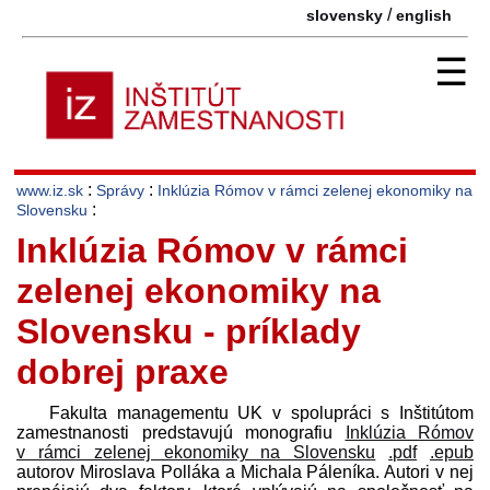
/
slovensky
english
☰
:
:
www.iz.sk
Správy
Inklúzia Rómov v rámci zelenej ekonomiky na
:
Slovensku
Inklúzia Rómov v rámci
zelenej ekonomiky na
Slovensku - príklady
dobrej praxe
Fakulta managementu UK v spolupráci s Inštitútom
zamestnanosti pred­stavujú monografiu
Inklúzia Rómov
v rámci zelenej ekonomiky na Slovensku
.pdf
.epub
autorov Miroslava Polláka a Michala Páleníka. Autori v nej