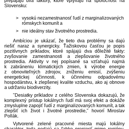
prepájajú dva faktory, ktoré vplývajú na spoločnosť na
Slovensku:
vysokú nezamestnanosť ľudí z marginalizovaných
rómskych komunít a
nie ideálny stav životného prostredia.
Ambíciou je ukázať, že tieto dva problémy sa dajú
riešiť naraz a synergicky. Ťažiskovou časťou je popis
pozitívnych príkladov, ktoré spájajú dva dôležité fakty:
zvyšovanie zamestnanosti a zlepšovanie životného
prostredia. Aktivity v nej popísané sa vzťahujú najmä
k zabráneniu klimatických zmien, k výrobe energie
z obnoviteľných zdrojov, zníženiu emisií, zvýšeniu
energetickej účinnosti, k účinnému odpadovému
hospodárstvu, k zlepšenej kvalite vzduchu, ako aj obnove
a udržaniu biodiverzity.
"Desiatky príkladov z celého Slovenska dokazujú, že
komplexný prístup lokálnych ľudí má svoj efekt a dokáže
zmysluplne zapojiť ľudí z marginalizovaných komunít, a tak
zlepšiť ich život i životné prostredie," hovorí Miroslav
Pollák.
Vytvorené zelené pracovné miesta majú lokálny
charakter, teda nedajú sa ľahko preniesť mimo regiónu.