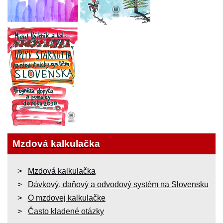
Mzdová kalkulačka
Mzdová kalkulačka
Dávkový, daňový a odvodový systém na Slovensku
O mzdovej kalkulačke
Často kladené otázky