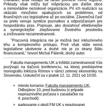
Príklady však môžu byť inšpiráciou pre ďalšie obce
a mimovládne neziskové organizácie. Pri ich realizácii sa
ukázalo množstvo opakujúcich sa problémov, od
finančných cez legislatívne až po sociálne. Záverečná časť
sa preto venuje syntéze poznatkov a odporúčaniam pre
hospodársku prax. Popisuje, ako dosiahnuť efektívnejšie
a synergickejšie zlepšovanie životného prostredia
a znižovanie nezamestnanosti.
"Pracovná integrácia nie je možná bez inkluzívneho
trhu a komplexného prístupu. Prvé však stále nemá
legislatívne ukotvenie a druhé nie je zo strany štátu
financované," hovorí Michal Páleník, druhý autor.
Fakulta managementu UK a Inštitút zamestnanosti Vás
pozývajú na tlačovú konferenciu, na ktorej pred­stavíme
monografiu Inklúzia Rómov v rámci zelenej ekonomiky na
Slovensku. Uskutoční sa v piatok 12. 11. 2021 od 10:00.
miesto konania:
Fakulta managementu UK
,
Odbojárov 10, pred budovou (v prípade
nepriaznivého počasia v zasadačke na
4. poschodí)
parkovanie v okolí FM UK v regulovanej