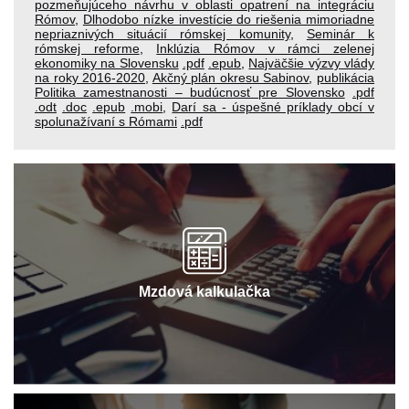
pozmeňujúceho návrhu v oblasti opatrení na integráciu
Rómov
,
Dlhodobo nízke investície do riešenia mimoriadne
nepriaznivých situácií rómskej komunity
,
Seminár k
rómskej reforme
,
Inklúzia Rómov v rámci zelenej
ekonomiky na Slovensku
.pdf
.epub
,
Najväčšie výzvy vlády
na roky 2016-2020
,
Akčný plán okresu Sabinov
,
publikácia
Politika zamestnanosti – budúcnosť pre Slovensko
.pdf
.odt
.doc
.epub
.mobi
,
Darí sa - úspešné príklady obcí v
spolunažívaní s Rómami
.pdf
Mzdová kalkulačka