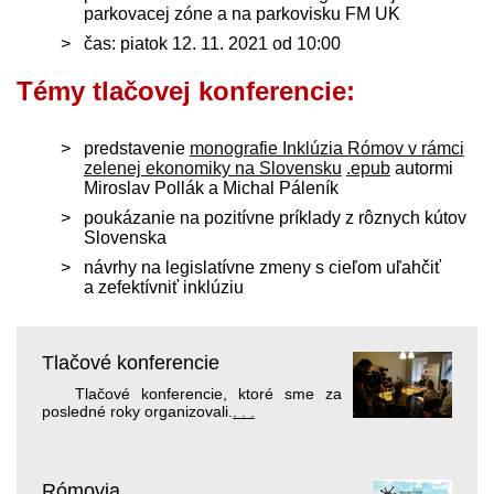
parkovacej zóne a na parkovisku FM UK
čas: piatok 12. 11. 2021 od 10:00
Témy tlačovej konferencie:
predstavenie
monografie Inklúzia Rómov v rámci
zelenej ekonomiky na Slovensku
.epub
autormi
Miroslav Pollák a Michal Páleník
poukázanie na pozitívne príklady z rôznych kútov
Slovenska
návrhy na legislatívne zmeny s cieľom uľahčiť
a zefektívniť inklúziu
Tlačové konferencie
Tlačové konferencie, ktoré sme za
posledné roky organizovali.
. . .
Rómovia