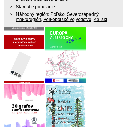
Starnutie populácie
Náhodný región:
Poľsko
,
Severozápadný
makroregión
,
Veľkopoľské vojvodstvo
,
Kaliski