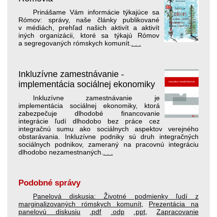
Prinášame Vám informácie týkajúce sa
Rómov: správy, naše články publikované
v médiách, prehľad našich aktivít a aktivít
iných organizácii, ktoré sa týkajú Rómov
a segregovaných rómskych komunít.
. . .
Inkluzívne zamestnávanie -
implementácia sociálnej ekonomiky
Inkluzívne zamestnávanie je
implementácia sociálnej ekonomiky, ktorá
zabezpečuje dlhodobé financovanie
integrácie ľudí dlhodobo bez práce cez
integračnú sumu ako sociálnych aspektov verejného
obstarávania. Inkluzívne podniky sú druh integračných
sociálnych podnikov, zameraný na pracovnú integráciu
dlhodobo nezamestnaných.
. . .
Podobné správy
Panelová diskusia: Životné podmienky ľudí z
marginalizovaných rómskych komunít
,
Prezentácia na
panelovú diskusiu
.pdf
.odp
.ppt
,
Zapracovanie