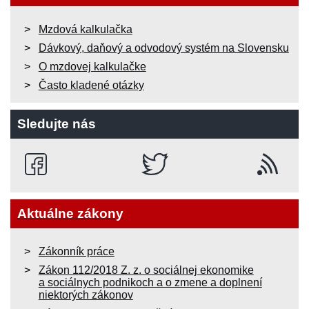
Mzdová kalkulačka
Dávkový, daňový a odvodový systém na Slovensku
O mzdovej kalkulačke
Často kladené otázky
Sledujte nás
Aktuálne zákony
Zákonník práce
Zákon 112/2018 Z. z. o sociálnej ekonomike
a sociálnych podnikoch a o zmene a doplnení
niektorých zákonov