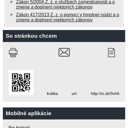
Zákon 5/2004 Z. z. o službách zamestnanosti a o
zmene a doplnení niektorých zákonov
Zákon 417/2013 Z. z. o pomoci v hmotnej núdzi a o
zmene a doplnení niektorých zákonov
So stránkou chcem
krátka url: http://iz.sk/Svh6
Mobilné aplikácie
Pre
Android
.