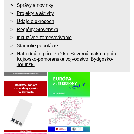
Správy a novinky
Projekty a aktivity
Údaje o okresoch
Regióny Slovenska
Inkluzívne zamestnávanie
Starnutie populácie
Náhodný región:
Poľsko
,
Severný makroregión
,
Kujavsko-pomoranské vojvodstvo
,
Bydgosko-
Torunski