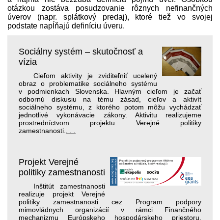
otázkou zostáva posudzovanie rôznych nefinančných
úverov (napr. splátkový pred­aj), ktoré tiež vo svojej
podstate napĺňajú definíciu úveru.
Sociálny systém – skutočnosť a
vízia
Cieľom aktivity je zviditeľniť ucelený
obraz o problematike sociálneho systému
v podmienkach Slovenska. Hlavným cieľom je začať
odbornú diskusiu na tému zásad, cieľov a aktivít
sociálneho systému, z ktorého potom môžu vychádzať
jednotlivé vykonávacie zákony. Aktivitu realizujeme
prostredníctvom projektu Verejné politiky
zamestnanosti.
. . .
Projekt Verejné
politiky zamestnanosti
Inštitút zamestnanosti
realizuje projekt Verejné
politiky zamestnanosti cez Program podpory
mimovládnych organizácií v rámci Finančného
mechanizmu Európskeho hospodárskeho priestoru.