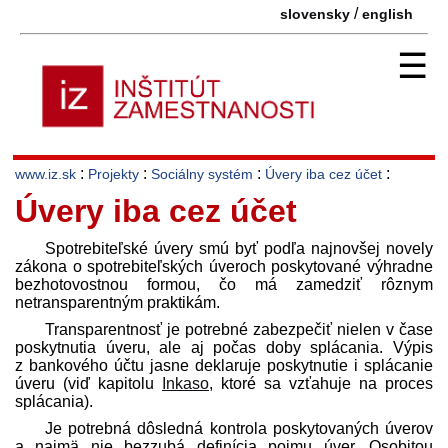
/
slovensky
english
☰
:
:
:
:
www.iz.sk
Projekty
Sociálny systém
Úvery iba cez účet
Úvery iba cez účet
Spotrebiteľské úvery smú byť podľa najnovšej novely
zákona o spotrebiteľských úveroch poskytované výhradne
bezhotovostnou formou, čo má zamedziť rôznym
netransparentným praktikám.
Transparentnosť je potrebné zabezpečiť nielen v čase
poskytnutia úveru, ale aj počas doby splácania. Výpis
z bankového účtu jasne deklaruje poskytnutie i splácanie
úveru (viď kapitolu
Inkaso
, ktoré sa vzťahuje na proces
splácania).
Je potrebná dôsledná kontrola poskytovaných úverov
a najmä nie bezzubá definícia pojmu úver. Osobitou