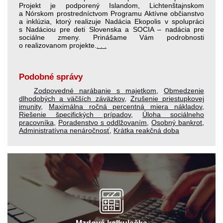
Projekt je podporený Islandom, Lichtenštajnskom
a Nórskom prostredníctvom Programu Aktívne občianstvo
a inklúzia, ktorý realizuje Nadácia Ekopolis v spolupráci
s Nadáciou pre deti Slovenska a SOCIA – nadácia pre
sociálne zmeny. Prinášame Vám podrobnosti
o realizovanom projekte.
. . .
Podobné správy
Zodpovedné narábanie s majetkom
,
Obmedzenie
dlhodobých a väčších záväzkov
,
Zrušenie priestupkovej
imunity
,
Maximálna ročná percentná miera nákladov
,
Riešenie špecifických prípadov
,
Úloha sociálneho
pracovníka
,
Poradenstvo s oddlžovaním
,
Osobný bankrot
,
Administratívna nenáročnosť
,
Krátka reakčná doba