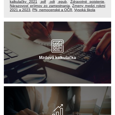
kalkulačky 2021
.pdf
.odt
.epub
,
Zdravotné poistenie
,
Nárazovosť príjmov zo zamestnania
,
Zmeny medzi rokmi
2021 a 2023
,
PN, nemocenské a OČR
,
Vysoká škola
Mzdová kalkulačka