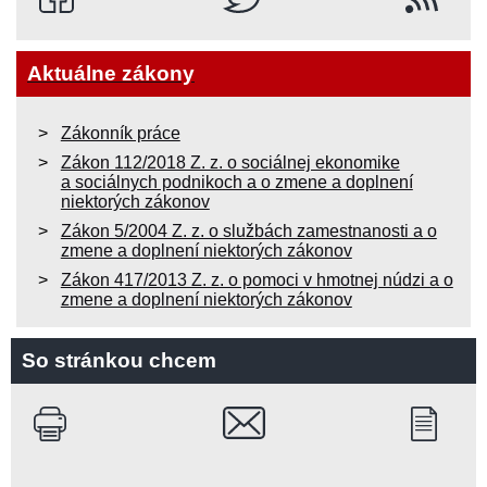
Aktuálne zákony
Zákonník práce
Zákon 112/2018 Z. z. o sociálnej ekonomike
a sociálnych podnikoch a o zmene a doplnení
niektorých zákonov
Zákon 5/2004 Z. z. o službách zamestnanosti a o
zmene a doplnení niektorých zákonov
Zákon 417/2013 Z. z. o pomoci v hmotnej núdzi a o
zmene a doplnení niektorých zákonov
So stránkou chcem