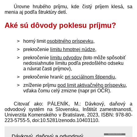
Úrovne hrubého príjmu, kde čistý príjem klesá, sa
menia aj podľa štruktúry detí.
Aké sú dôvody poklesu príjmu?
horný limit
osobitného príspevku
,
prekročenie
limitu hmotnej núdze
,
prekročenie
limitu odvodov
(toto môže spôsobiť
nedosiahnutie limitu podľa pred­ošlého odseku
a návrat časti príjmov),
prekročenie hraníc
pri sociálnom štipendiu
,
zníženie príjmu
pod limit aktivačného príspevku
,
vďaka čomu celý zmizne (napr pri OČR).
Citovať ako: PÁLENÍK, M.: Dávkový, daňový a
odvodový systém na Slovensku, Inštitút zamestnanosti,
Univerzita Komenského v Bratislave, 2023, ISBN: 978-80-
223-5755-5, doi:10.5281/​zenodo.10403110.
Dávkový, daňový a odvodový