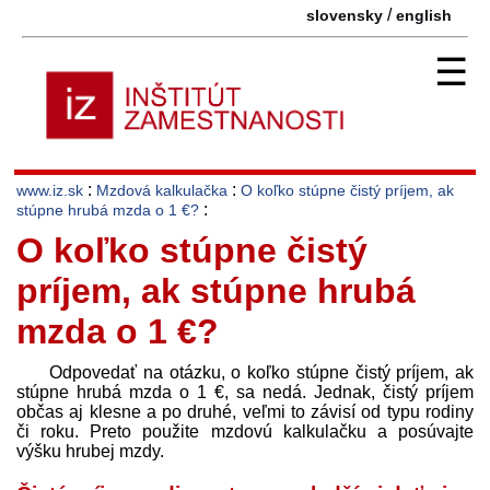
/
slovensky
english
☰
:
:
www.iz.sk
Mzdová kalkulačka
O koľko stúpne čistý príjem, ak
:
stúpne hrubá mzda o 1 €?
O koľko stúpne čistý
príjem, ak stúpne hrubá
mzda o 1 €?
Odpovedať na otázku, o koľko stúpne čistý príjem, ak
stúpne hrubá mzda o 1 €, sa nedá. Jednak, čistý príjem
občas aj klesne a po druhé, veľmi to závisí od typu rodiny
či roku. Preto použite mzdovú kalkulačku a posúvajte
výšku hrubej mzdy.