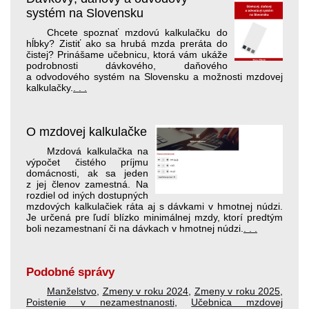
systém na Slovensku
Chcete spoznať mzdovú kalkulačku do
hĺbky? Zistiť ako sa hrubá mzda preráta do
čistej? Prinášame učebnicu, ktorá vám ukáže
podrobnosti dávkového, daňového
a odvodového systém na Slovensku a možnosti mzdovej
kalkulačky.
. . .
O mzdovej kalkulačke
Mzdová kalkulačka na
výpočet čistého príjmu
domácnosti, ak sa jeden
z jej členov zamestná. Na
rozdiel od iných dostupných
mzdových kalkulačiek ráta aj s dávkami v hmotnej núdzi.
Je určená pre ľudí blízko minimálnej mzdy, ktorí pred­tým
boli nezamestnaní či na dávkach v hmotnej núdzi.
. . .
Podobné správy
Manželstvo
,
Zmeny v roku 2024
,
Zmeny v roku 2025
,
Poistenie v nezamestnanosti
,
Učebnica mzdovej