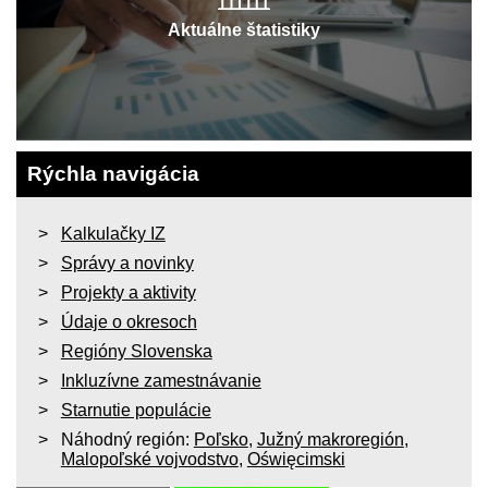
Aktuálne štatistiky
Rýchla navigácia
Kalkulačky IZ
Správy a novinky
Projekty a aktivity
Údaje o okresoch
Regióny Slovenska
Inkluzívne zamestnávanie
Starnutie populácie
Náhodný región:
Poľsko
,
Južný makroregión
,
Malopoľské vojvodstvo
,
Oświęcimski