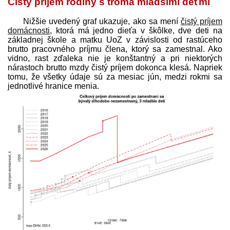
Čistý príjem rodiny s troma mladšími deťmi
Nižšie uvedený graf ukazuje, ako sa mení
čistý príjem
domácnosti
, ktorá má jedno dieťa v škôlke, dve deti na
základnej škole a matku UoZ v závislosti od rastúceho
brutto pracovného príjmu člena, ktorý sa zamestnal. Ako
vidno, rast zďaleka nie je konštantný a pri niektorých
nárastoch brutto mzdy čistý príjem dokonca klesá. Napriek
tomu, že všetky údaje sú za mesiac jún, medzi rokmi sa
jednotlivé hranice menia.