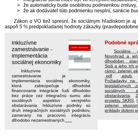
že automaticky bude osobitnou podmienkou zmluvy,
že ak dodávateľ túto podmienku nesplní, sankcie bu
Zákon o VO tiež spresní, že sociálnym hľadiskom je aj
aspoň 5 % pred­pokladanej hodnoty zákazky (pravdepodobne v
Inkluzívne
Podobné spr
zamestnávanie -
Sociálne p
implementácia
Novohrad a jeh
dlhodobej staros
sociálnej ekonomiky
Spiš a jeho trh 
Inkluzívne
rámci zelenej e
zamestnávanie je
.pdf
.epub
implementácia sociálnej ekonomiky,
Požiadavky na i
ktorá zabezpečuje dlhodobé
legislatívnych
financovanie integrácie ľudí dlhodobo
sociálnych a
bez práce cez integračnú sumu ako
obstarávania
,
Z
sociálnych aspektov verejného
projektu SKRS
,
obstarávania. Inkluzívne podniky sú
zelenej ekono
druh integračných sociálnych podnikov,
príklady dobrej 
zameraný na pracovnú integráciu
dlhodobo nezamestnaných.
. . .