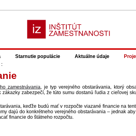
a
Starnutie populácie
Aktuálne údaje
Proje
:
anie
eho zamestnávania
, je typ verejného obstarávania, ktorý obs
 zákazky zabezpečí, že túto sumu dostanú ľudia z cieľovej sk
starávania, keďže budú mať v rozpočte viazané financie na tent
sumy dajú do konkrétneho verejného obstarávania – jednak aby
acať financie do štátneho rozpočtu.