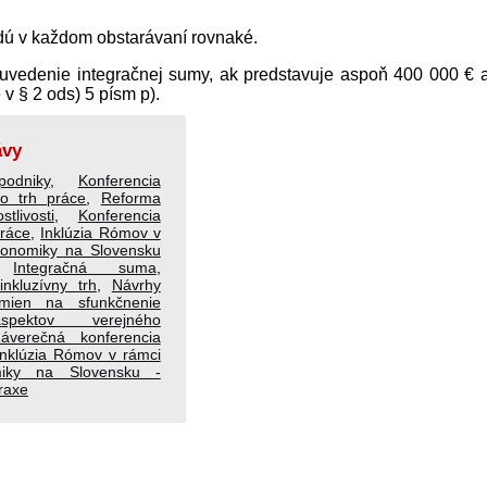
dú v každom obstarávaní rovnaké.
 uvedenie integračnej sumy, ak pred­stavuje aspoň 400 000 € 
 § 2 ods) 5 písm p).
ávy
odniky
,
Konferencia
o trh práce
,
Reforma
tlivosti
,
Konferencia
práce
,
Inklúzia Rómov v
konomiky na Slovensku
,
Integračná suma
,
nkluzívny trh
,
Návrhy
 zmien na sfunkčnenie
spektov verejného
áverečná konferencia
Inklúzia Rómov v rámci
miky na Slovensku -
praxe