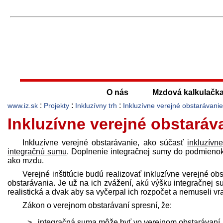
O nás
Mzdová kalkulačk
:
:
:
www.iz.sk
Projekty
Inkluzívny trh
Inkluzívne verejné obstarávanie
Inkluzívne verejné obstaráv
Inkluzívne verejné obstarávanie, ako súčasť
inkluzívn
integračnú sumu
. Doplnenie integračnej sumy do podmienok
ako mzdu.
Verejné inštitúcie budú realizovať inkluzívne verejné ob
obstarávania. Je už na ich zvážení, akú výšku integračnej 
realistická a dvak aby sa vyčerpal ich rozpočet a nemuseli vr
Zákon o verejnom obstarávaní spresní, že:
integračná suma môže byť vo verejnom obstarávaní,