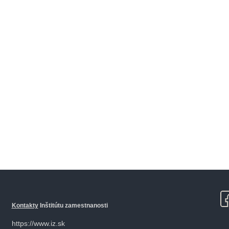
Kontakty
Inštitútu zamestnanosti
https://www.iz.sk