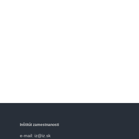
Inštitút zamestnanosti
e-mail: iz@iz.sk