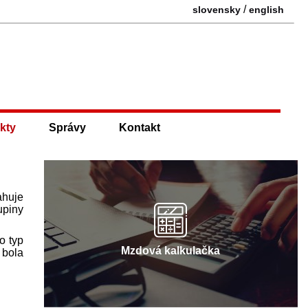
/
slovensky
english
kty
Správy
Kontakt
ahuje
upiny
o typ
Mzdová kalkulačka
 bola