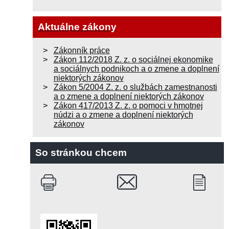
Aktuálne zákony
Zákonník práce
Zákon 112/2018 Z. z. o sociálnej ekonomike
a sociálnych podnikoch a o zmene a doplnení
niektorých zákonov
Zákon 5/2004 Z. z. o službách zamestnanosti
a o zmene a doplnení niektorých zákonov
Zákon 417/2013 Z. z. o pomoci v hmotnej
núdzi a o zmene a doplnení niektorých
zákonov
So stránkou chcem