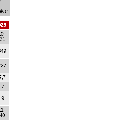
026
10
21
349
727
7,7
,7
,9
11
40