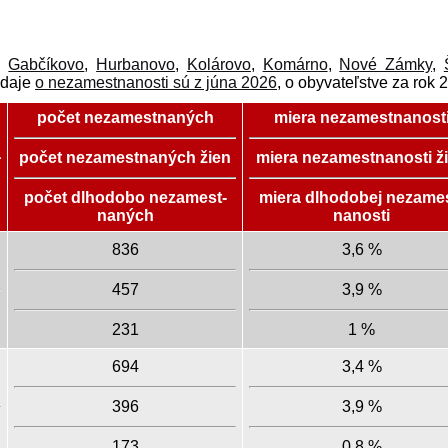
,
Gabčíkovo
,
Hurbanovo
,
Kolárovo
,
Komárno
,
Nové Zámky
,
údaje
o nezamestnanosti sú z júna 2026
, o obyvateľstve za rok 
počet nezamest­naných
miera nezamest­nanost
počet nezamest­naných žien
miera nezamest­nanosti ž
počet dlhodobo nezamest­
miera dlhodobej nezames
naných
nanosti
836
3,6 %
457
3,9 %
231
1 %
694
3,4 %
396
3,9 %
173
0,8 %