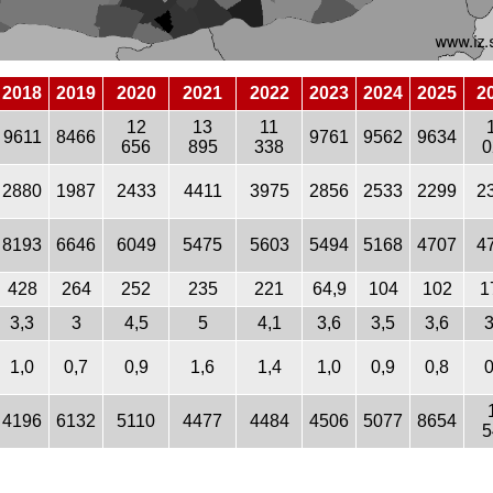
2018
2019
2020
2021
2022
2023
2024
2025
2
12
13
11
9611
8466
9761
9562
9634
656
895
338
0
2880
1987
2433
4411
3975
2856
2533
2299
2
8193
6646
6049
5475
5603
5494
5168
4707
4
428
264
252
235
221
64,9
104
102
1
3,3
3
4,5
5
4,1
3,6
3,5
3,6
3
1,0
0,7
0,9
1,6
1,4
1,0
0,9
0,8
0
4196
6132
5110
4477
4484
4506
5077
8654
5