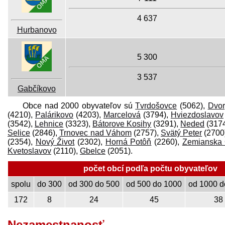
4 637
Hurbanovo
5 300
3 537
Gabčíkovo
Obce nad 2000 obyvateľov sú
Tvrdošovce
(5062),
Dvor
(4210),
Palárikovo
(4203),
Marcelová
(3794),
Hviezdoslavov
(3542),
Lehnice
(3323),
Bátorove Kosihy
(3291),
Neded
(317
Selice
(2846),
Trnovec nad Váhom
(2757),
Svätý Peter
(2700
(2354),
Nový Život
(2302),
Horná Potôň
(2260),
Zemianska 
Kvetoslavov
(2110),
Gbelce
(2051).
počet obcí podľa počtu obyvateľov
spolu
do 300
od 300 do 500
od 500 do 1000
od 1000 d
172
8
24
45
38
Nezamest­nanosť