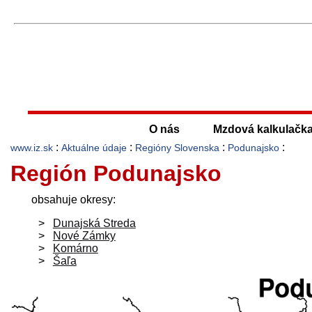
O nás
Mzdová kalkulačk
:
:
:
:
www.iz.sk
Aktuálne údaje
Regióny Slovenska
Podunajsko
Región Podunajsko
obsahuje okresy:
Dunajská Streda
Nové Zámky
Komárno
Šaľa