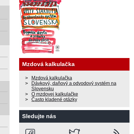
Mzdová kalkulačka
Mzdová kalkulačka
Dávkový, daňový a odvodový systém na
Slovensku
O mzdovej kalkulačke
Často kladené otázky
Sledujte nás