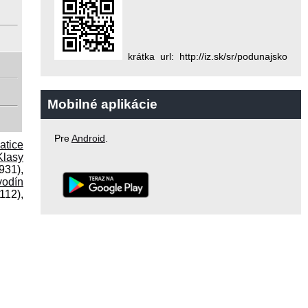
krátka url: http://iz.sk/sr/podunajsko
Mobilné aplikácie
Pre
Android
.
atice
Klasy
931),
vodín
112),