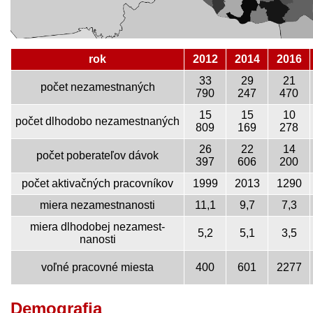
rok
2012
2014
2016
33
29
21
počet nezamest­naných
790
247
470
15
15
10
počet dlhodobo nezamest­naných
809
169
278
26
22
14
počet poberateľov dávok
397
606
200
počet aktivačných pracovníkov
1999
2013
1290
miera nezamest­nanosti
11,1
9,7
7,3
miera dlhodobej nezamest­
5,2
5,1
3,5
nanosti
voľné pracovné miesta
400
601
2277
Demografia