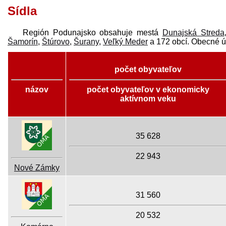
Sídla
Región Podunajsko obsahuje mestá
Dunajská Streda
Šamorín
,
Štúrovo
,
Šurany
,
Veľký Meder
a 172 obcí. Obecné 
počet obyvateľov
názov
počet obyvateľov v ekonomicky
aktívnom veku
35 628
22 943
Nové Zámky
31 560
20 532