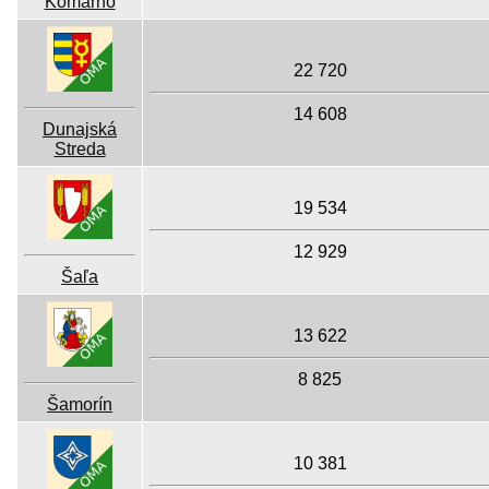
Komárno
22 720
14 608
Dunajská
Streda
19 534
12 929
Šaľa
13 622
8 825
Šamorín
10 381