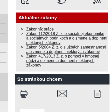
Aktuálne zákony
Zákonník práce
Zákon 112/2018 Z. z. o sociálnej ekonomike
a sociálnych podnikoch a o zmene a doplnení
niektorých zákonov
Zákon 5/2004 Z. z. o službách zamestnanosti
a o zmene a doplnení niektorých zákonov
Zákon 417/2013 Z. z. o pomoci v hmotnej
núdzi a o zmene a doplnení niektorých
zákonov
So stránkou chcem