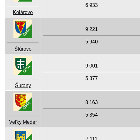
6 933
Kolárovo
9 221
5 940
Štúrovo
9 001
5 877
Šurany
8 163
5 354
Veľký Meder
7 111