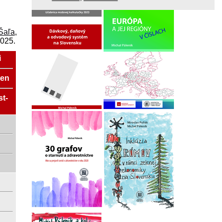
Šaľa
,
2025.
i
ien
t­