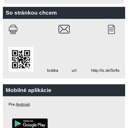
So stránkou chcem
krátka url: http://iz.sk/Sv9s
Mobilné aplikácie
Pre
Android
.