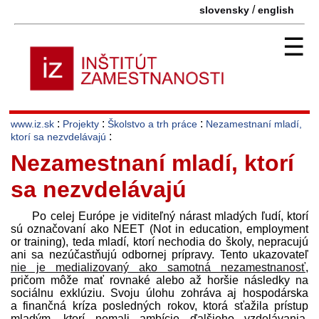
/
slovensky
english
☰
:
:
:
www.iz.sk
Projekty
Školstvo a trh práce
Nezamestnaní mladí,
:
ktorí sa nezvdelávajú
Nezamestnaní mladí, ktorí
sa nezvdelávajú
Po celej Európe je viditeľný nárast mladých ľudí, ktorí
sú označovaní ako NEET (Not in education, employment
or training), teda mladí, ktorí nechodia do školy, nepracujú
ani sa nezúčastňujú odbornej prípravy. Tento ukazovateľ
nie je medializovaný ako samotná nezamestnanosť
,
pričom môže mať rovnaké alebo až horšie následky na
sociálnu exklúziu. Svoju úlohu zohráva aj hospodárska
a finančná kríza posledných rokov, ktorá sťažila prístup
mladým, ktorí nemali ambície ďalšieho vzdelávania,