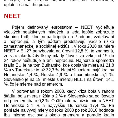
uplatniť sa na trhu práce.
NEET
Pojem definovaný eurostatom – NEET vyčleňuje
všetkých neaktívnych mladých, a teda lepšie zobrazuje
skupinu ľudí, ktorí neparticipujú na žiadnom vzdelávaní
a nepracujú, a tým pádom pred­stavujú väčšie riziko
zamestnaneckej a sociálnej exklúzii.
V roku 2010 sa miera
NEET v EÚ27
pohybovala na úrovni 12,8 %, to znamená,
že viac ako každý ôsmy mladý človek vo veku od 15 do
24 rokov neštuduje a ani nepracuje. Najhoršie spomedzi
krajín EÚ je na tom Bulharsko, kde dosiahla miera až 21,8
% a v Turecku je to až 32,3 %. Najnižšiu mieru majú krajiny
Holandsko 4,4 %, Nórsko 4,9 % a Luxembursko 5,1 %.
Slovensko je na 19. mieste s mierou NEET na úrovni 14,1
%, čo je mierne nad priemerom.
V porovnaní s rokom 2008, kedy kríza bola v ranom
štádiu, bola miera nižšia o 2 % a Slovensko sa odlišovalo
od priemeru iba o 0,2 %. Opäť malo najnižšiu mieru NEET
Holandsko 3,4 % a najvyššiu Bulharsko 17,4 %. Pri
pohľade na vývoj miery od roku 2000 po rok 2010 hodnota
iba mierne oscilovala okolo priemeru a poradie krajín