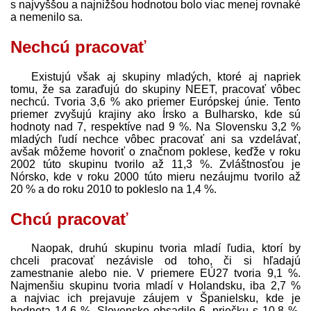
s najvyššou a najnižšou hodnotou bolo viac menej rovnaké
a nemenilo sa.
Nechcú pracovať
Existujú však aj skupiny mladých, ktoré aj napriek
tomu, že sa zaraďujú do skupiny NEET, pracovať vôbec
nechcú. Tvoria 3,6 % ako priemer Európskej únie. Tento
priemer zvyšujú krajiny ako Írsko a Bulharsko, kde sú
hodnoty nad 7, respektíve nad 9 %. Na Slovensku 3,2 %
mladých ľudí nechce vôbec pracovať ani sa vzdelávať,
avšak môžeme hovoriť o značnom poklese, keďže v roku
2002 túto skupinu tvorilo až 11,3 %. Zvláštnosťou je
Nórsko, kde v roku 2000 túto mieru nezáujmu tvorilo až
20 % a do roku 2010 to pokleslo na 1,4 %.
Chcú pracovať
Naopak, druhú skupinu tvoria mladí ľudia, ktorí by
chceli pracovať nezávisle od toho, či si hľadajú
zamestnanie alebo nie. V priemere EÚ27 tvoria 9,1 %.
Najmenšiu skupinu tvoria mladí v Holandsku, iba 2,7 %
a najviac ich prejavuje záujem v Španielsku, kde je
hodnota 14,6 %. Slovensko obsadilo 6. priečku s 10,8 %.