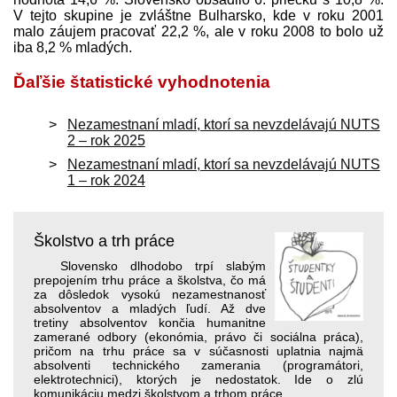
V tejto skupine je zvláštne Bulharsko, kde v roku 2001
malo záujem pracovať 22,2 %, ale v roku 2008 to bolo už
iba 8,2 % mladých.
Ďaľšie štatistické vyhodnotenia
Nezamestnaní mladí, ktorí sa nevzdelávajú NUTS
2 – rok 2025
Nezamestnaní mladí, ktorí sa nevzdelávajú NUTS
1 – rok 2024
Školstvo a trh práce
Slovensko dlhodobo trpí slabým
prepojením trhu práce a školstva, čo má
za dôsledok vysokú nezamestnanosť
absolventov a mladých ľudí. Až dve
tretiny absolventov končia humanitne
zamerané odbory (ekonómia, právo či sociálna práca),
pričom na trhu práce sa v súčasnosti uplatnia najmä
absolventi technického zamerania (programátori,
elektrotechnici), ktorých je nedostatok. Ide o zlú
komunikáciu medzi školstvom a trhom práce.
. . .