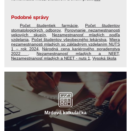
Podobné správy
Počet študentiek farmácie
,
Počet študentov
stomatologických odborov
,
Porovnanie nezamestnanosti
vekových skupín
,
Nezamestnanosť mladých podľa
vzdelania
,
Počet študentov všeobecného lekárstva
,
Miera
nezamestnanosti mladých so základným vzdelaním NUTS
1 – rok 2024
,
Národná cena kariérového poradenstva
2022
,
Nezamestnanosť mladých a NEET
,
Nezamestnanosť mladých a NEET - nuts 1
,
Vysoká škola
Mzdová kalkulačka