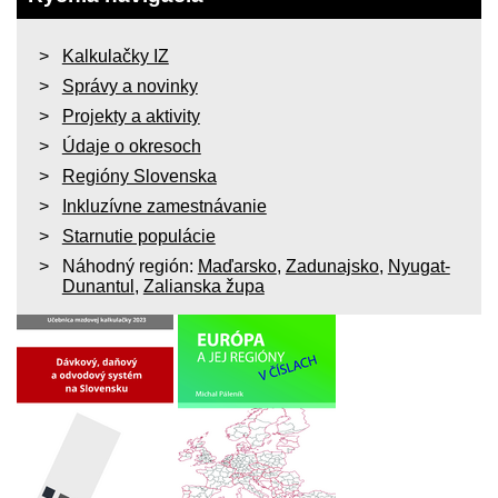
Kalkulačky IZ
Správy a novinky
Projekty a aktivity
Údaje o okresoch
Regióny Slovenska
Inkluzívne zamestnávanie
Starnutie populácie
Náhodný región:
Maďarsko
,
Zadunajsko
,
Nyugat-
Dunantul
,
Zalianska župa