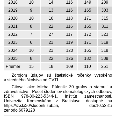
2018
10
14
116
149
289
2019
9
13
116
165
303
2020
10
16
118
171
315
2021
8
22
116
165
311
2022
7
27
117
172
323
2023
6
23
119
171
319
2024
10
23
120
165
318
2025
8
22
126
182
338
Priemer
15
18
109
110
251
Zdrojom údajov sú štatistické ročenky vysokého
a stredného školstva od CVTI.
Citovať ako: Michal Páleník: 30 grafov o starnutí a
zdravotníctve - Počet študentov stomatologických odborov,
ISBN 978-80-223-5344-1, Inštitút zamestnanosti,
Univerzita Komenského v Bratislave, dostupné na
https://iz.sk/​30/studenti-zubari, doi:10.5281/​
zenodo.6079128