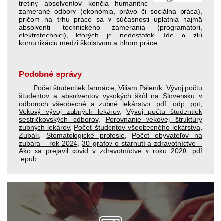
tretiny absolventov končia humanitne
zamerané odbory (ekonómia, právo či sociálna práca),
pričom na trhu práce sa v súčasnosti uplatnia najmä
absolventi technického zamerania (programátori,
elektrotechnici), ktorých je nedostatok. Ide o zlú
komunikáciu medzi školstvom a trhom práce.
. . .
Podobné správy
Počet študentiek farmácie
,
Viliam Páleník: Vývoj počtu
študentov a absolventov vysokých škôl na Slovensku v
odboroch všeobecné a zubné lekárstvo
.pdf
.odp
.ppt
,
Vekový vývoj zubných lekárov
,
Vývoj počtu študentiek
sestričkovských odborov
,
Porovnanie vekovej štruktúry
zubných lekárov
,
Počet študentov všeobecného lekárstva
,
Zubári
,
Stomatologické profesie
,
Počet obyvateľov na
zubára – rok 2024
,
30 grafov o starnutí a zdravotníctve –
Ako sa prejavil covid v zdravotníctve v roku 2020
.pdf
.epub