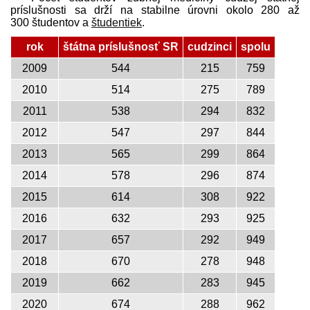
príslušnosti sa drží na stabilne úrovni okolo 280 až
300 študentov a
študentiek
.
rok
štátna príslušnosť SR
cudzinci
spolu
2009
544
215
759
2010
514
275
789
2011
538
294
832
2012
547
297
844
2013
565
299
864
2014
578
296
874
2015
614
308
922
2016
632
293
925
2017
657
292
949
2018
670
278
948
2019
662
283
945
2020
674
288
962