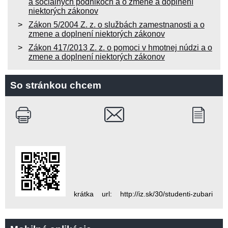
a sociálnych podnikoch a o zmene a doplnení
niektorých zákonov
Zákon 5/2004 Z. z. o službách zamestnanosti a o
zmene a doplnení niektorých zákonov
Zákon 417/2013 Z. z. o pomoci v hmotnej núdzi a o
zmene a doplnení niektorých zákonov
So stránkou chcem
krátka url: http://iz.sk/30/studenti-zubari