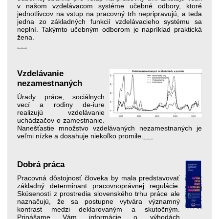
v našom vzdelávacom systéme učebné odbory, ktoré
jednotlivcov na vstup na pracovný trh nepripravujú, a teda
jedna zo základných funkcií vzdelávacieho systému sa
neplní. Takýmto učebným odborom je napríklad praktická
žena.
. . .
Vzdelávanie
nezamestnaných
Úrady práce, sociálnych
vecí a rodiny de-iure
realizujú vzdelávanie
uchádzačov o zamestnanie.
Nanešťastie množstvo vzdelávaných nezamestnaných je
veľmi nízke a dosahuje niekoľko promile.
. . .
Dobrá práca
Pracovná dôstojnosť človeka by mala pred­stavovať
základný determinant pracovnoprávnej regulácie.
Skúsenosti z prostredia slovenského trhu práce ale
naznačujú, že sa postupne vytvára významný
kontrast medzi deklarovaným a skutočným.
Prinášame Vám informácie o výhodách