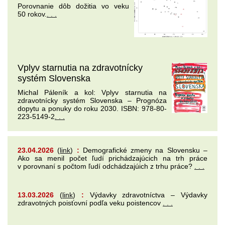
Porovnanie dôb dožitia vo veku
50 rokov.
. . .
Vplyv starnutia na zdravotnícky
systém Slovenska
Michal Páleník a kol: Vplyv starnutia na
zdravotnícky systém Slovenska – Prognóza
dopytu a ponuky do roku 2030. ISBN: 978-80-
223-5149-2
. . .
23.04.2026
(
link
)
:
Demografické zmeny na Slovensku –
Ako sa menil počet ľudí prichádzajúcich na trh práce
v porovnaní s počtom ľudí odchádzajúich z trhu práce?
. . .
13.03.2026
(
link
)
:
Výdavky zdravotníctva – Výdavky
zdravotných poisťovní podľa veku poistencov
. . .