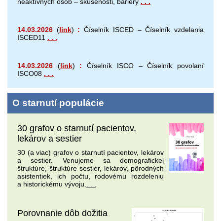
neaktívnych osôb – skúsenosti, bariéry
. . .
14.03.2026
(
link
)
:
Číselník ISCED – Číselník vzdelania
ISCED11
. . .
14.03.2026
(
link
)
:
Číselník ISCO – Číselník povolaní
ISCO08
. . .
O
starnutí populácie
30 grafov o starnutí pacientov,
lekárov a sestier
30 (a viac) grafov o starnutí pacientov, lekárov
a sestier. Venujeme sa demografickej
štruktúre, štruktúre sestier, lekárov, pôrodných
asistentiek, ich počtu, rodovému rozdeleniu
a historickému vývoju.
. . .
Porovnanie dôb dožitia