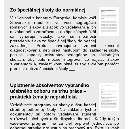
Zo špeciálnej školy do normálnej
V súvislosti s konaním Európskej komisie voči
Slovenskej republike vo veci segregácie
rómskych žiakov a žiačok vo vzdelávaní a ich
nezákonného zaraďovania do špeciálnych škôl
sa vynárajú otázky, aké sú možnosti
preradenia žiaka zo špeciálnej školy do bežnej
základnej. Preto navrhujeme zmeniť koncept
diagnostikovania detí pred nástupom do základnej školy,
posilniť kapacity asistentov pedagógov na základných
školách, aby bolo možné integrovať čo najviac žiakov
s variantom A, zaviesť komunitné služby s cieľom pomôcť
preniesť deti zo špeciálnej školy.
. . .
Uplatnenie absolventov vybraného
učebného odboru na trhu práce –
praktická žena je nepraktická
Vzdelávacie programy sú akoby dušou každej
strednej odbornej školy. Na základe týchto
dokumentov sú potom vzdelávaní študenti
v rôznych učebných a študijných odboroch. Každý takýto
vzdelávací program má za cieľ pripraviť jednotlivca po
odbornej stránke pre vstup na pracovný trh. Existujú však