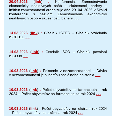
20.04.2026
(
link
)
:
Konferencia: Zamestnávanie
ekonomicky neaktívnych osôb – skúsenosti, bariéry –
Inštitút zamestnanosti organizuje dňa 29. 04. 2026 v Skalici
konferenciu s názvom Zamestnávanie ekonomicky
neaktívnych osôb – skúsenosti, bariéry
. . .
14.03.2026
(
link
)
:
Číselník ISCED – Číselník vzdelania
ISCED11
. . .
14.03.2026
(
link
)
:
Číselník ISCO – Číselník povolaní
ISCO08
. . .
10.03.2026
(
link
)
:
Poistenie v nezamestnanosti – Dávka
v nezamestnanosti je súčasťou sociálneho poistenia
. . .
10.03.2026
(
link
)
:
Počet obyvateľov na farmaceuta – rok
2024 – Počet obyvateľov na farmaceuta za rok 2024
. . .
10.03.2026
(
link
)
:
Počet obyvateľov na lekára – rok 2024
– Počet obyvateľov na lekára za rok 2024
. . .