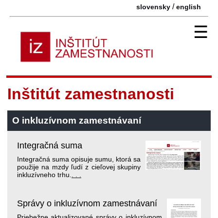
/
slovensky
english
☰
Inštitút zamestnanosti
O
inkluzívnom zamestnávaní
Integračná suma
Integračná suma opisuje sumu, ktorá sa
použije na mzdy ľudí z cieľovej skupiny
inkluzívneho trhu.
. . .
Správy o inkluzívnom zamestnávaní
Priebežne aktualizované správy o inkluzívnom