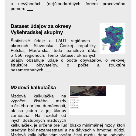
a nevýhodách (ne)štandardných foriem pracovného
pomeru.
. . .
Dataset údajov za okresy
Vyšehradskej skupiny
Štatistické údaje o LAU1 regiónoch –
okresoch Slovenska, Českej republiky,
Poľska, Maďarska, teda panelové dáta
o 556 regiónoch. Tento dataset okresných
údajov obsahuje údaje o počte obyvateľov, o vekovej
štruktúre obyvateľov, o počte a štruktúre
nezamestnaných.
. . .
Mzdová kalkulačka
Mzdová kalkulačka na
výpočet čistého mzdy
a čistého príjmu domácnosti,
ak sa jeden z jej členov
zamestná. Na rozdiel od
iných dostupných mzdových
kalkulačiek, je určená pre ľudí blízko minimálnej mzdy, ktorí
pred­tým boli nezamestnaní a na dávkach v hmotnej núdzi.
Mzdová kalkulačka vám vyráta čistú mzdu, dane, odvody,