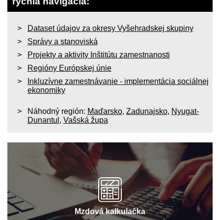
rýchla navigácia:
Dataset údajov za okresy Vyšehradskej skupiny
Správy a stanoviská
Projekty a aktivity Inštitútu zamestnanosti
Regióny Európskej únie
Inkluzívne zamestnávanie - implementácia sociálnej
ekonomiky
Náhodný región:
Maďarsko
,
Zadunajsko
,
Nyugat-
Dunantul
,
Vašská župa
Mzdová kalkulačka