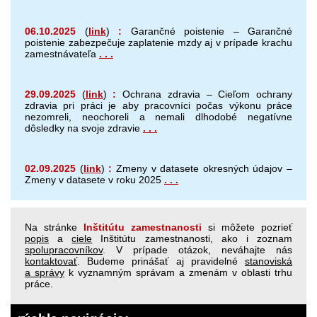
06.10.2025
(
link
)
:
Garančné poistenie – Garančné
poistenie zabezpečuje zaplatenie mzdy aj v prípade krachu
zamest­návateľa
. . .
29.09.2025
(
link
)
:
Ochrana zdravia – Cieľom ochrany
zdravia pri práci je aby pracovníci počas výkonu práce
nezomreli, neochoreli a nemali dlhodobé negatívne
dôsledky na svoje zdravie
. . .
02.09.2025
(
link
)
:
Zmeny v datasete okresných údajov –
Zmeny v datasete v roku 2025
. . .
Na stránke
Inštitútu zamestnanosti
si môžete pozrieť
popis
a
ciele
Inštitútu zamestnanosti, ako i zoznam
spolupracovníkov
. V prípade otázok, neváhajte nás
kontaktovať
. Budeme prinášať aj pravidelné
stanoviská
a správy
k vyznamným správam a zmenám v oblasti trhu
práce.