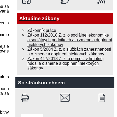
ne za
vaná
Aktuálne zákony
venia
Zákonník práce
 mimo
Zákon 112/2018 Z. z. o sociálnej ekonomike
a sociálnych podnikoch a o zmene a doplnení
niektorých zákonov
ejšie
Zákon 5/2004 Z. z. o službách zamestnanosti
lovne
a o zmene a doplnení niektorých zákonov
Zákon 417/2013 Z. z. o pomoci v hmotnej
núdzi a o zmene a doplnení niektorých
zákonov
ak to
So stránkou chcem
portu
ka sa
bitný