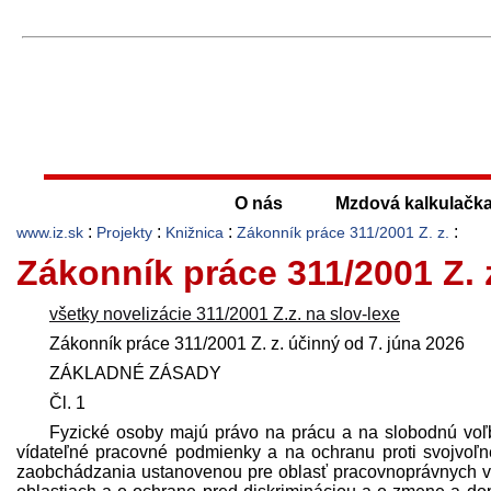
O nás
Mzdová kalkulačk
:
:
:
:
www.iz.sk
Projekty
Knižnica
Zákonník práce 311/2001 Z. z.
Zákonník práce 311/2001 Z. 
všetky novelizácie 311/2001 Z.z. na slov-lexe
Zákonník práce 311/2001 Z. z. účinný od 7. júna 2026
ZÁKLADNÉ ZÁSADY
Čl. 1
Fyzické osoby majú právo na prácu a na slobodnú voľb
vídateľné pracovné podmienky a na ochranu proti svojvo
zaobchádzania ustanovenou pre oblasť pracovnoprávnych 