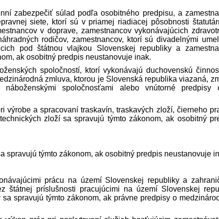
inní zabezpečiť súlad podľa osobitného pred­pisu, a zamestn
ravnej siete, ktorí sú v priamej riadiacej pôsobnosti štatutá
amestnancov v doprave, zamestnancov vykonávajúcich zdravot
náhradných rodičov, zamestnancov, ktorí sú divadelnými ume
cich pod štátnou vlajkou Slovenskej republiky a zamestn
m, ak osobitný pred­pis neustanovuje inak.
oženských spoločností, ktorí vykonávajú duchovenskú činnos
medzinárodná zmluva, ktorou je Slovenská republika viazaná, z
náboženskými spoločnosťami alebo vnútorné pred­pisy c
 výrobe a spracovaní traskavín, traskavých zloží, čierneho pr
echnických zloží sa spravujú týmto zákonom, ak osobitný pre
 spravujú týmto zákonom, ak osobitný pred­pis neustanovuje in
návajúcimi prácu na území Slovenskej republiky a zahran
 štátnej príslušnosti pracujúcimi na území Slovenskej repu
y sa spravujú týmto zákonom, ak právne pred­pisy o medzinár