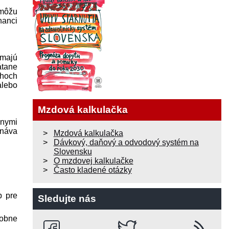
 môžu
nanci
 majú
átane
ahoch
alebo
Mzdová kalkulačka
lnymi
onáva
Mzdová kalkulačka
Dávkový, daňový a odvodový systém na
Slovensku
O mzdovej kalkulačke
Často kladené otázky
b pre
Sledujte nás
sobne