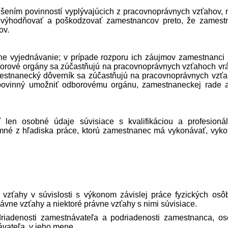
rušením povinností vyplývajúcich z pracovnoprávnych vzťahov,
nevýhodňovať a poškodzovať zamestnancov preto, že zamest
ov.
vne vyjednávanie; v prípade rozporu ich záujmov zamestnanci
dborové orgány sa zúčastňujú na pracovnoprávnych vzťahoch vr
estnanecký dôverník sa zúčastňujú na pracovnoprávnych vzť
povinný umožniť odborovému orgánu, zamestnaneckej rade 
len osobné údaje súvisiace s kvalifikáciou a profesioná
mné z hľadiska práce, ktorú zamestnanec má vykonávať, vyk
 vzťahy v súvislosti s výkonom závislej práce fyzických osô
ávne vzťahy a niektoré právne vzťahy s nimi súvisiace.
riadenosti zamest­návateľa a podriadenosti zamestnanca, o
vateľa, v jeho mene.