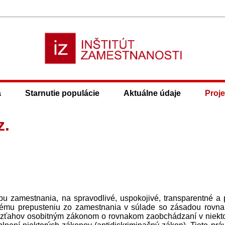
a
Starnutie populácie
Aktuálne údaje
Proje
z.
u zamestnania, na spravodlivé, uspokojivé, transparentné a 
ľnému prepusteniu zo zamestnania v súlade so zásadou rovn
vzťahov osobitným zákonom o rovnakom zaobchádzaní v niekt