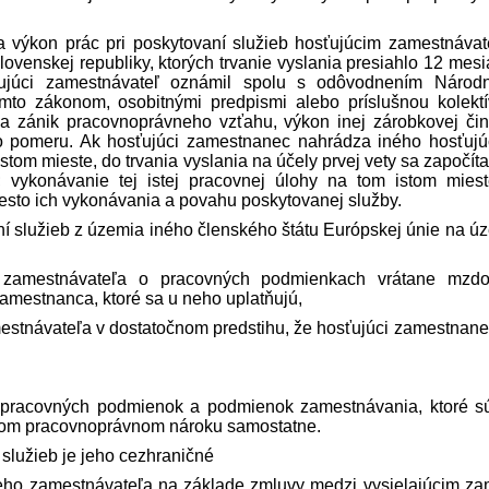
 výkon prác pri poskytovaní služieb hosťujúcim zamest­náva
venskej republiky, ktorých trvanie vyslania presiahlo 12 mesi
ťujúci zamest­návateľ oznámil spolu s odôvodnením Náro
ýmto zákonom, osobitnými pred­pismi alebo príslušnou kolekt
 a zánik pracovnoprávneho vzťahu, výkon inej zárobkovej čin
o pomeru. Ak hosťujúci zamestnanec nahrádza iného hosťuj
tom mieste, do trvania vyslania na účely prvej vety sa započíta
 vykonávanie tej istej pracovnej úlohy na tom istom mies
sto ich vykonávania a povahu poskytovanej služby.
ní služieb z územia iného členského štátu Európskej únie na ú
ho zamest­návateľa o pracovných podmienkach vrátane mzd
estnanca, ktoré sa u neho uplatňujú,
est­návateľa v dostatočnom pred­stihu, že hosťujúci zamestnan
 pracovných podmienok a podmienok zamestnávania, ktoré s
dom pracovnoprávnom nároku samostatne.
služieb je jeho cezhraničné
eho zamest­návateľa na základe zmluvy medzi vysielajúcim za