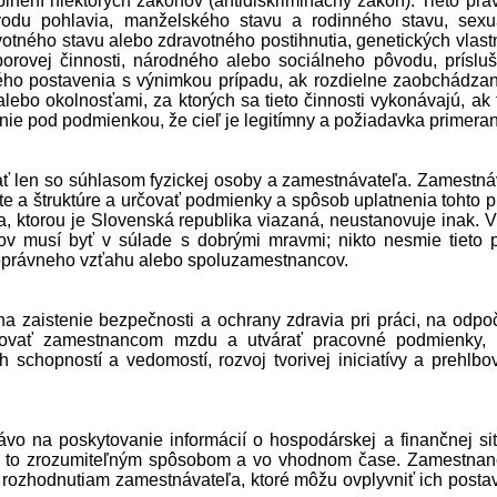
lnení niektorých zákonov (antidiskriminačný zákon). Tieto prá
vodu pohlavia, manželského stavu a rodinného stavu, sexu
avotného stavu alebo zdravotného postihnutia, genetických vlastn
borovej činnosti, národného alebo sociálneho pôvodu, prísluš
ného postavenia s výnimkou prípadu, ak rozdielne zaobchádzan
bo okolnosťami, za ktorých sa tieto činnosti vykonávajú, ak 
ie pod podmienkou, že cieľ je legitímny a požiadavka primera
 len so súhlasom fyzickej osoby a zamest­návateľa. Zamest­ná
 a štruktúre a určovať podmienky a spôsob uplatnenia tohto p
a, ktorou je Slovenská republika viazaná, neustanovuje inak. 
ov musí byť v súlade s dobrými mravmi; nikto nesmie tieto 
noprávneho vzťahu alebo spoluzamestnancov.
 zaistenie bezpečnosti a ochrany zdravia pri práci, na odpo
kytovať zamestnancom mzdu a utvárať pracovné podmienky, 
chopností a vedomostí, rozvoj tvorivej iniciatívy a prehlbo
o na poskytovanie informácií o hospodárskej a finančnej sit
, a to zrozumiteľným spôsobom a vo vhodnom čase. Zamestnan
 rozhodnutiam zamest­návateľa, ktoré môžu ovplyvniť ich posta