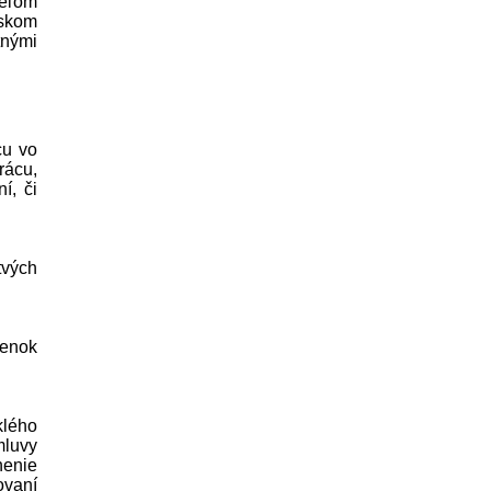
teľom
rskom
tnými
cu vo
rácu,
í, či
tvých
ienok
klého
mluvy
nenie
ovaní