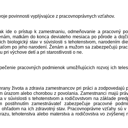
svoje povinnosti vyplývajúce z pracovnoprávnych vzťahov.
k ide o prístup k zamestnaniu, odmeňovanie a pracovný po
enám, matkám do konca deviateho mesiaca po pôrode a dojč
h biologický stav v súvislosti s tehotenstvom, narodením die
dieťaťom po jeho narodení. Ženám a mužom sa zabezpečujú pra
i výchove detí a pri starostlivosti o ne.
zpečenie pracovných podmienok umožňujúcich rozvoj ich tele
chrany života a zdravia zamestnancov pri práci a zodpovedajú 
 úrazom alebo chorobou z povolania. Zamestnanci majú prá
 v súvislosti s tehotenstvom a rodičovstvom na základe pred­
 postihnutím zamest­návateľ zabezpečuje pracovné podm
 s ohľadom na ich zdravotný stav. Pracovnoprávne vzťahy sú v
azu, tehotenstva alebo materstva a rodičovstva vo zvýšenej 