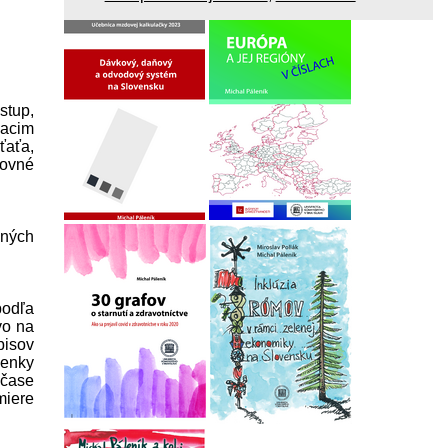
stup,
iacim
ťaťa,
covné
sných
podľa
vo na
pisov
ienky
 čase
miere