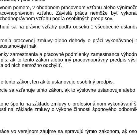
covnom pomere, v obdobnom pracovnom vzťahu alebo výnimoč
acovnoprávnom vzťahu. Závislá práca nemôže byť vykoná
hodnoprávnom vzťahu podľa osobitných pred­pisov.
zťahujú sa na právne vzťahy podľa odseku 1 všeobecné ustano
orenia pracovnej zmluvy alebo dohody o práci vykonávanej
eustanovuje inak.
enky zamestnania a pracovné podmienky zamestnanca výhodn
pis, ak to tento zákon alebo iný pracovnoprávny pred­pis výs
sa od nich nemožno odchýliť.
e tento zákon, len ak to ustanovuje osobitný pred­pis.
cie sa vzťahuje tento zákon, ak to výslovne ustanovuje alebo 
ýkone športu na základe zmluvy o profesionálnom vykonávaní š
osti na základe zmluvy o výkone činnosti športového odborní
ráce vo verejnom záujme sa spravujú týmto zákonom, ak oso