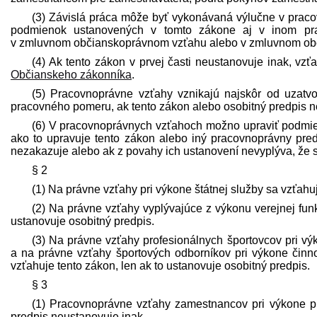
(3) Závislá práca môže byť vykonávaná výlučne v pra
podmienok ustanovených v tomto zákone aj v inom pr
v zmluvnom občianskoprávnom vzťahu alebo v zmluvnom obc
(4) Ak tento zákon v prvej časti neustanovuje inak, v
Občianskeho zákonníka
.
(5) Pracovnoprávne vzťahy vznikajú najskôr od uzatv
pracovného pomeru, ak tento zákon alebo osobitný pred­pis n
(6) V pracovnoprávnych vzťahoch možno upraviť podmi
ako to upravuje tento zákon alebo iný pracovnoprávny pred­
nezakazuje alebo ak z povahy ich ustanovení nevyplýva, že 
§ 2
(1) Na právne vzťahy pri výkone štátnej služby sa vzťahuj
(2) Na právne vzťahy vyplývajúce z výkonu verejnej funk
ustanovuje osobitný pred­pis.
(3) Na právne vzťahy profesionálnych športovcov pri v
a na právne vzťahy športových odborníkov pri výkone činn
vzťahuje tento zákon, len ak to ustanovuje osobitný pred­pis.
§ 3
(1) Pracovnoprávne vzťahy zamestnancov pri výkone p
pred­pis neustanovuje inak.