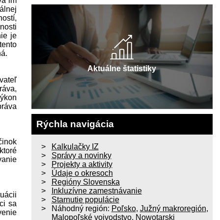
va im
álnej
ostí,
nosti
ie je
tento
ná.
Aktuálne štatistiky
vateľ
ráva,
Výkon
práva
Rýchla navigácia
činok
Kalkulačky IZ
ktoré
Správy a novinky
vanie
Projekty a aktivity
Údaje o okresoch
Regióny Slovenska
Inkluzívne zamestnávanie
uácii
Starnutie populácie
ci sa
Náhodný región:
Poľsko
,
Južný makroregión
,
venie
Malopoľské vojvodstvo
,
Nowotarski