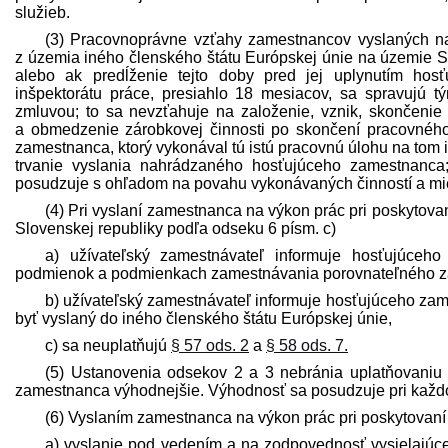
služieb.
(3) Pracovnoprávne vzťahy zamestnancov vyslaných na
z územia iného členského štátu Európskej únie na územie Slo
alebo ak predĺženie tejto doby pred jej uplynutím hos
inšpektorátu práce, presiahlo 18 mesiacov, sa spravujú t
zmluvou; to sa nevzťahuje na založenie, vznik, skončenie
a obmedzenie zárobkovej činnosti po skončení pracovnéh
zamestnanca, ktorý vykonával tú istú pracovnú úlohu na tom is
trvanie vyslania nahrádzaného hosťujúceho zamestnanca;
posudzuje s ohľadom na povahu vykonávaných činností a mie
(4) Pri vyslaní zamestnanca na výkon prác pri poskytova
Slovenskej republiky podľa odseku 6 písm. c)
a) užívateľský zamest­návateľ informuje hosťujúce
podmienok a podmienkach zamestnávania porovnateľného zam
b) užívateľský zamest­návateľ informuje hosťujúceho zam
byť vyslaný do iného členského štátu Európskej únie,
c) sa neuplatňujú
§ 57 ods. 2
a
§ 58 ods. 7.
(5) Ustanovenia odsekov 2 a 3 nebránia uplatňovaniu
zamestnanca výhodnejšie. Výhodnosť sa posudzuje pri kaž
(6) Vyslaním zamestnanca na výkon prác pri poskytovaní 
a) vyslanie pod vedením a na zodpovednosť vysielajúc