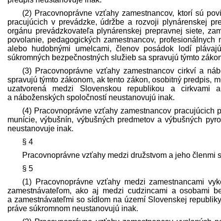
(2) Pracovnoprávne vzťahy zamestnancov, ktorí sú pov
pracujúcich v prevádzke, údržbe a rozvoji plynárenskej prep
orgánu prevádzkovateľa plynárenskej prepravnej siete, z
povolanie, pedagogických zamestnancov, profesionálnych 
alebo hudobnými umelcami, členov posádok lodí plávajú
súkromných bezpečnostných služieb sa spravujú týmto zákono
(3) Pracovnoprávne vzťahy zamestnancov cirkví a náb
spravujú týmto zákonom, ak tento zákon, osobitný pred­pis, 
uzatvorená medzi Slovenskou republikou a cirkvami a 
a náboženských spoločností neustanovujú inak.
(4) Pracovnoprávne vzťahy zamestnancov pracujúcich pri
munície, výbušnín, výbušných pred­metov a výbušných pyrot
neustanovuje inak.
§ 4
Pracovnoprávne vzťahy medzi družstvom a jeho členmi sa
§ 5
(1) Pracovnoprávne vzťahy medzi zamestnancami vyko
zamest­návateľom, ako aj medzi cudzincami a osobami bez
a zamest­návateľmi so sídlom na území Slovenskej republik
práve súkromnom neustanovujú inak.