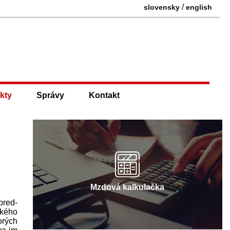
/
slovensky
english
kty
Správy
Kontakt
Mzdová kalkulačka
pred­
akého
orých