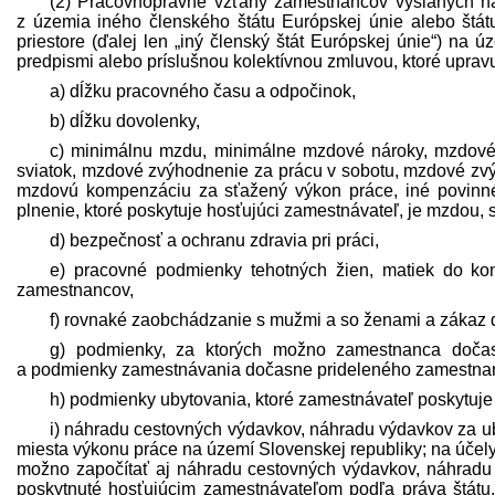
(2) Pracovnoprávne vzťahy zamestnancov vyslaných na
z územia iného členského štátu Európskej únie alebo št
priestore (ďalej len „iný členský štát Európskej únie“) na
pred­pismi alebo príslušnou kolektívnou zmluvou, ktoré uprav
a) dĺžku pracovného času a odpočinok,
b) dĺžku dovolenky,
c) minimálnu mzdu, minimálne mzdové nároky, mzdové
sviatok, mzdové zvýhodnenie za prácu v sobotu, mzdové zv
mzdovú kompenzáciu za sťažený výkon práce, iné povinné
plnenie, ktoré poskytuje hosťujúci zamest­návateľ, je mzdou,
d) bezpečnosť a ochranu zdravia pri práci,
e) pracovné podmienky tehotných žien, matiek do kon
zamestnancov,
f) rovnaké zaobchádzanie s mužmi a so ženami a zákaz d
g) podmienky, za ktorých možno zamestnanca dočas
a podmienky zamestnávania dočasne prideleného zamestnanca
h) podmienky ubytovania, ktoré zamest­návateľ poskytu
i) náhradu cestovných výdavkov, náhradu výdavkov za uby
miesta výkonu práce na území Slovenskej republiky; na účely 
možno započítať aj náhradu cestovných výdavkov, náhradu 
poskytnuté hosťujúcim zamest­návateľom podľa práva štátu