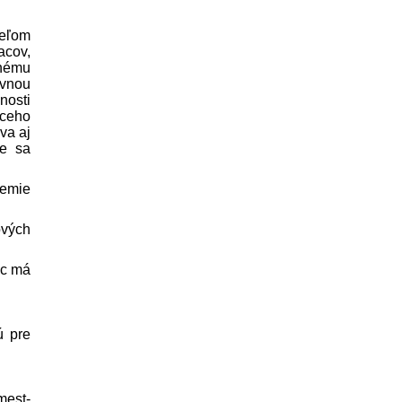
teľom
acov,
dnému
ívnou
nosti
úceho
va aj
te sa
zemie
ových
ec má
ú pre
mest­