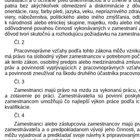
oblastiach a o ochrane pred diskrimináciou a o zmene a dop
patria bez akýchkoľvek obmedzení a diskriminácie z dô
orientácie, rasy, farby pleti, jazyka, veku, nepriaznivého zdr
viery, náboženstva, politického alebo iného zmýšľania, od
k národnosti alebo etnickej skupine, majetku, rodu alebo i
odôvodnené povahou činností vykonávaných v zamestnaní ale
dôvod tvorí skutočnú a rozhodujúcu požiadavku na zamestnan
Čl. 2
Pracovnoprávne vzťahy podľa tohto zákona môžu vznikať
má právo na slobodný výber zamestnancov v potrebnom počte
ak tento zákon, osobitný pred­pis alebo medzinárodná zmluv
práv a povinností vyplývajúcich z pracovnoprávnych vzťah
a povinnosti zneužívať na škodu druhého účastníka pracov
Čl. 3
Zamestnanci majú právo na mzdu za vykonanú prácu, na
a zotavenie po práci. Zamest­návatelia sú povinní pos
zamestnancom umožňujú čo najlepší výkon práce podľa ich s
kvalifikácie.
Čl. 4
Zamestnanci alebo zástupcovia zamestnancov majú práv
zamest­návateľa a o pred­pokladanom vývoji jeho činnosti
môžu vyjadrovať a pred­kladať svoje návrhy k pripravovaným