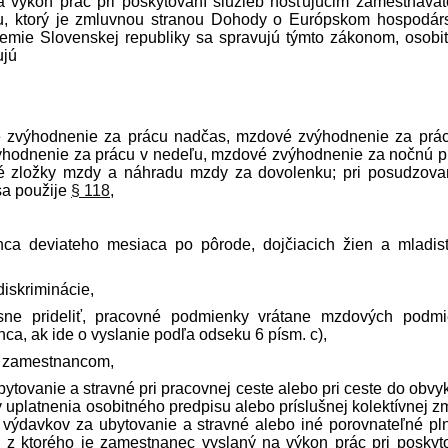
 výkon prác pri poskytovaní služieb hosťujúcim zamest­náva
átu, ktorý je zmluvnou stranou Dohody o Európskom hospodá
 územie Slovenskej republiky sa spravujú týmto zákonom, osobi
ujú
 zvýhodnenie za prácu nadčas, mzdové zvýhodnenie za prá
ýhodnenie za prácu v nedeľu, mzdové zvýhodnenie za nočnú p
 zložky mzdy a náhradu mzdy za dovolenku; pri posudzovan
 sa použije
§ 118
,
ca deviateho mesiaca po pôrode, dojčiacich žien a mladis
iskriminácie,
ne prideliť, pracovné podmienky vrátane mzdových podm
, ak ide o vyslanie podľa odseku 6 písm. c),
je zamestnancom,
tovanie a stravné pri pracovnej ceste alebo pri ceste do obvy
uplatnenia osobitného pred­pisu alebo príslušnej kolektívnej z
výdavkov za ubytovanie a stravné alebo iné porovnateľné pl
, z ktorého je zamestnanec vyslaný na výkon prác pri poskyt