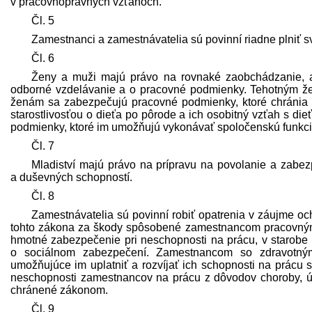
v pracovnoprávnych vzťahoch.
Čl. 5
Zamestnanci a zamest­návatelia sú povinní riadne plniť 
Čl. 6
Ženy a muži majú právo na rovnaké zaobchádzanie, a
odborné vzdelávanie a o pracovné podmienky. Tehotným ž
ženám sa zabezpečujú pracovné podmienky, ktoré chránia ic
starostlivosťou o dieťa po pôrode a ich osobitný vzťah s 
podmienky, ktoré im umožňujú vykonávať spoločenskú funkciu pr
Čl. 7
Mladiství majú právo na prípravu na povolanie a zabe
a duševných schopností.
Čl. 8
Zamest­návatelia sú povinní robiť opatrenia v záujme o
tohto zákona za škody spôsobené zamestnancom pracovným
hmotné zabezpečenie pri neschopnosti na prácu, v starobe a
o sociálnom zabezpečení. Zamestnancom so zdravotným
umožňujúce im uplatniť a rozvíjať ich schopnosti na prácu
neschopnosti zamestnancov na prácu z dôvodov choroby, úr
chránené zákonom.
Čl. 9