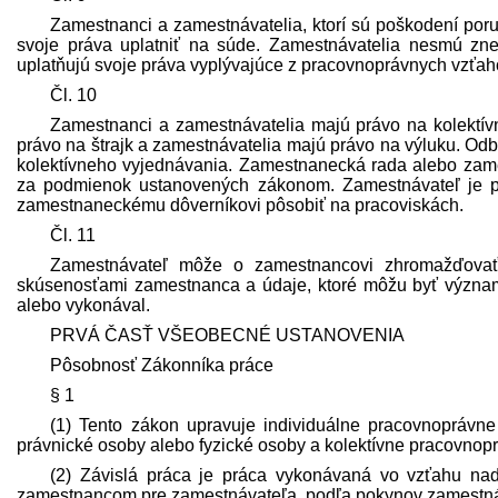
Zamestnanci a zamest­návatelia, ktorí sú poškodení po
svoje práva uplatniť na súde. Zamest­návatelia nesmú z
uplatňujú svoje práva vyplývajúce z pracovnoprávnych vzťah
Čl. 10
Zamestnanci a zamest­návatelia majú právo na kolektí
právo na štrajk a zamest­návatelia majú právo na výluku. O
kolektívneho vyjednávania. Zamestnanecká rada alebo zam
za podmienok ustanovených zákonom. Zamest­návateľ je 
zamestnaneckému dôverníkovi pôsobiť na pracoviskách.
Čl. 11
Zamest­návateľ môže o zamestnancovi zhromažďovať 
skúsenosťami zamestnanca a údaje, ktoré môžu byť význa
alebo vykonával.
PRVÁ ČASŤ VŠEOBECNÉ USTANOVENIA
Pôsobnosť Zákonníka práce
§ 1
(1) Tento zákon upravuje individuálne pracovnoprávne
právnické osoby alebo fyzické osoby a kolektívne pracovnopr
(2) Závislá práca je práca vykonávaná vo vzťahu nad
zamestnancom pre zamest­návateľa, podľa pokynov zamest­ná