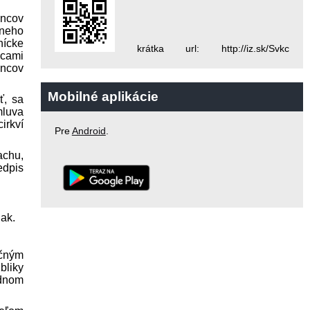
ancov
rneho
nícke
krátka url: http://iz.sk/Svkc
lcami
ancov
Mobilné aplikácie
ť, sa
mluva
irkví
Pre
Android
.
achu,
d­pis
ak.
ičným
bliky
odnom