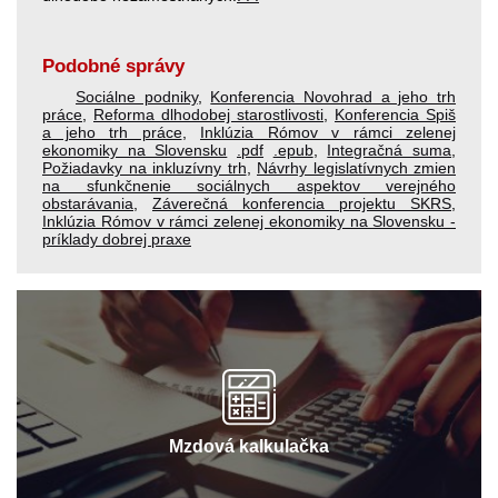
Podobné správy
Sociálne podniky
,
Konferencia Novohrad a jeho trh
práce
,
Reforma dlhodobej starostlivosti
,
Konferencia Spiš
a jeho trh práce
,
Inklúzia Rómov v rámci zelenej
ekonomiky na Slovensku
.pdf
.epub
,
Integračná suma
,
Požiadavky na inkluzívny trh
,
Návrhy legislatívnych zmien
na sfunkčnenie sociálnych aspektov verejného
obstarávania
,
Záverečná konferencia projektu SKRS
,
Inklúzia Rómov v rámci zelenej ekonomiky na Slovensku -
príklady dobrej praxe
Mzdová kalkulačka