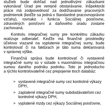
služieb bude dohľad nad jednotlivými zákazkami
vykonávať Úrad pre verejné obstarávanie. Inšpektorát
práce má zodpovednosť za dodržiavanie pracovných
podmienok (keďže sa jedná o štandardné pracovnoprávne
vzťahy), rovnako i funkcia Sociálnej poisťovne,
zdravotných poisťovní a daňového úradu zostane
zachovaná.
Kontrolu integračnej sumy pre konkrétnu zákazku
realizuje odberateľ. Keďže má finančné prostriedky
účelovo viazané na vyplatenie integračnej sumy, bude
kontrolovať či na faktúrach je táto suma deklarovaná
v správnej výške.
Finančná správa bude kontrolovať či vystavené
integračné sumy sú v súlade s maximálnou integračnou
sumou daného podniku podniku. Toto je jednoducho
a rýchlo kontrolovateľné cez prepojenie troch databáz:
vystavené integračné sumy cez kontrolné výkazy
DPH,
zaplatené integračné sumy subdodávateľom cez
kontrolné výkazy DPH,
vyplatené mzdy cez výkazy Sociálnej poisťovne,