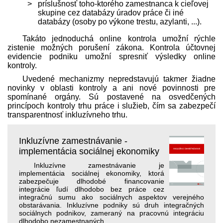
príslušnosť toho-ktorého zamestnanca k cieľovej
skupine cez databázy úradov práce či iné
databázy (osoby po výkone trestu, azylanti, ...).
Takáto jednoduchá online kontrola umožní rýchle
zistenie možných porušení zákona. Kontrola účtovnej
evidencie podniku umožní spresniť výsledky online
kontroly.
Uvedené mechanizmy nepredstavujú takmer žiadne
novinky v oblasti kontroly a ani nové povinnosti pre
spomínané orgány. Sú postavené na osvedčených
princípoch kontroly trhu práce i služieb, čím sa zabezpečí
transparentnosť inkluzívneho trhu.
Inkluzívne zamestnávanie -
implementácia sociálnej ekonomiky
Inkluzívne zamestnávanie je
implementácia sociálnej ekonomiky, ktorá
zabezpečuje dlhodobé financovanie
integrácie ľudí dlhodobo bez práce cez
integračnú sumu ako sociálnych aspektov verejného
obstarávania. Inkluzívne podniky sú druh integračných
sociálnych podnikov, zameraný na pracovnú integráciu
dlhodobo nezamestnaných.
. . .