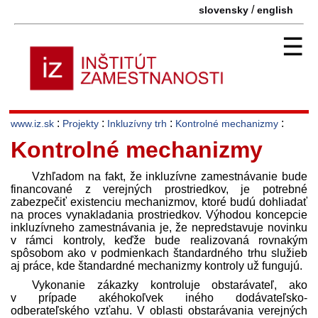
/
slovensky
english
☰
:
:
:
:
www.iz.sk
Projekty
Inkluzívny trh
Kontrolné mechanizmy
Kontrolné mechanizmy
Vzhľadom na fakt, že inkluzívne zamestnávanie bude
financované z verejných prostriedkov, je potrebné
zabezpečiť existenciu mechanizmov, ktoré budú dohliadať
na proces vynakladania prostriedkov. Výhodou koncepcie
inkluzívneho zamestnávania je, že nepredstavuje novinku
v rámci kontroly, keďže bude realizovaná rovnakým
spôsobom ako v podmienkach štandardného trhu služieb
aj práce, kde štandardné mechanizmy kontroly už fungujú.
Vykonanie zákazky kontroluje obstarávateľ, ako
v prípade akéhokoľvek iného dodávateľsko-
odberateľského vzťahu. V oblasti obstarávania verejných