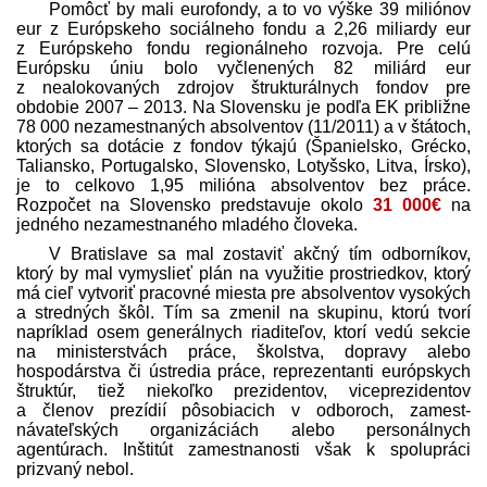
Pomôcť by mali eurofondy, a to vo výške 39 miliónov
eur z Európskeho sociálneho fondu a 2,26 miliardy eur
z Európskeho fondu regionálneho rozvoja. Pre celú
Európsku úniu bolo vyčlenených 82 miliárd eur
z nealokovaných zdrojov štrukturálnych fondov pre
obdobie 2007 – 2013. Na Slovensku je podľa EK približne
78 000 nezamestnaných absolventov (11/2011) a v štátoch,
ktorých sa dotácie z fondov týkajú (Španielsko, Grécko,
Taliansko, Portugalsko, Slovensko, Lotyšsko, Litva, Írsko),
je to celkovo 1,95 milióna absolventov bez práce.
Rozpočet na Slovensko pred­stavuje okolo
31 000€
na
jedného nezamestnaného mladého človeka.
V Bratislave sa mal zostaviť akčný tím odborníkov,
ktorý by mal vymyslieť plán na využitie prostriedkov, ktorý
má cieľ vytvoriť pracovné miesta pre absolventov vysokých
a stredných škôl. Tím sa zmenil na skupinu, ktorú tvorí
napríklad osem generálnych riaditeľov, ktorí vedú sekcie
na ministerstvách práce, školstva, dopravy alebo
hospodárstva či ústredia práce, reprezentanti európskych
štruktúr, tiež niekoľko prezidentov, viceprezidentov
a členov prezídií pôsobiacich v odboroch, zamest­
návateľských organizáciách alebo personálnych
agentúrach. Inštitút zamestnanosti však k spolupráci
prizvaný nebol.