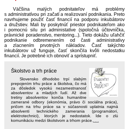
Väčšina malých podnitateľov má problémy
s administratívou pri začatí a realizovaní podnikania. Preto
navrhujeme použiť časť financií na podporu inkubátorov
a družstiev. Mali by poskytnúť priestor podnikateľom ako
i pomocnú silu pri administatíve (spoločná účtovníčka,
právnické poradenstvo, mentoring...). Tieto dokážu uľahčiť
podnikanie odbremenením od časti administratívy
a zlacnením prvotných nákladov. Časť takýchto
inkubátorov už funguje, časť skončila kvôli nedostatku
financií. Je potrebné ich obnoviť a sprístupniť.
Školstvo a trh práce
Slovensko dlhodobo trpí slabým
prepojením trhu práce a školstva, čo má
za dôsledok vysokú nezamestnanosť
absolventov a mladých ľudí. Až dve
tretiny absolventov končia humanitne
zamerané odbory (ekonómia, právo či sociálna práca),
pričom na trhu práce sa v súčasnosti uplatnia najmä
absolventi technického zamerania (programátori,
elektrotechnici), ktorých je nedostatok. Ide o zlú
komunikáciu medzi školstvom a trhom práce.
. . .