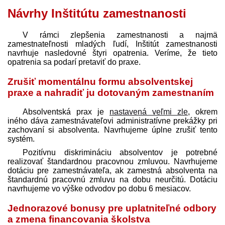
Návrhy Inštitútu zamestnanosti
V rámci zlepšenia zamestnanosti a najmä
zamestnateľnosti mladých ľudí, Inštitút zamestnanosti
navrhuje nasledovné štyri opatrenia. Veríme, že tieto
opatrenia sa podarí pretaviť do praxe.
Zrušiť momentálnu formu absolventskej
praxe a nahradiť ju dotovaným zamestnaním
Absolventská prax je
nastavená veľmi zle
, okrem
iného dáva zamest­návateľovi administratívne prekážky pri
zachovaní si absolventa. Navrhujeme úplne zrušiť tento
systém.
Pozitívnu diskrimináciu absolventov je potrebné
realizovať štandardnou pracovnou zmluvou. Navrhujeme
dotáciu pre zamest­návateľa, ak zamestná absolventa na
štandardnú pracovnú zmluvu na dobu neurčitú. Dotáciu
navrhujeme vo výške odvodov po dobu 6 mesiacov.
Jednorazové bonusy pre uplatniteľné odbory
a zmena financovania školstva