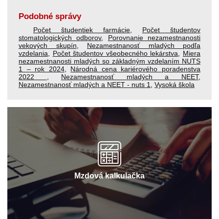
Podobné správy
Počet študentiek farmácie
,
Počet študentov
stomatologických odborov
,
Porovnanie nezamestnanosti
vekových skupín
,
Nezamestnanosť mladých podľa
vzdelania
,
Počet študentov všeobecného lekárstva
,
Miera
nezamestnanosti mladých so základným vzdelaním NUTS
1 – rok 2024
,
Národná cena kariérového poradenstva
2022
,
Nezamestnanosť mladých a NEET
,
Nezamestnanosť mladých a NEET - nuts 1
,
Vysoká škola
Mzdová kalkulačka