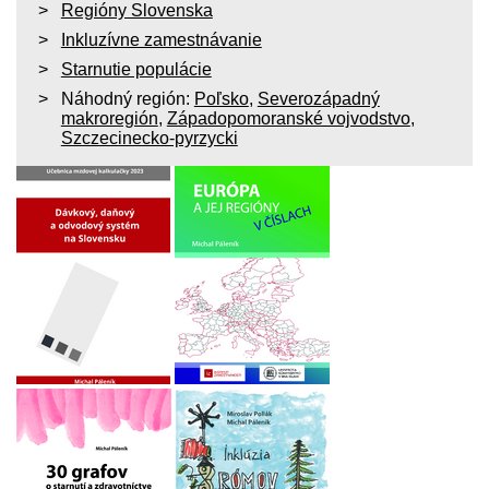
Regióny Slovenska
Inkluzívne zamestnávanie
Starnutie populácie
Náhodný región:
Poľsko
,
Severozápadný
makroregión
,
Západopomoranské vojvodstvo
,
Szczecinecko-pyrzycki