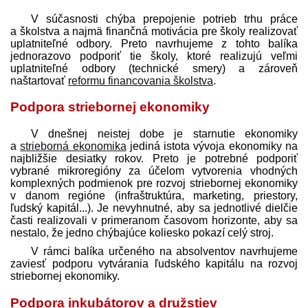
V súčasnosti chýba prepojenie potrieb trhu práce
a školstva a najmä finančná motivácia pre školy realizovať
uplatniteľné odbory. Preto navrhujeme z tohto balíka
jednorazovo podporiť tie školy, ktoré realizujú veľmi
uplatniteľné odbory (technické smery) a zároveň
naštartovať
reformu financovania školstva
.
Podpora striebornej ekonomiky
V dnešnej neistej dobe je starnutie ekonomiky
a
strieborná ekonomika
jediná istota vývoja ekonomiky na
najbližšie desiatky rokov. Preto je potrebné podporiť
vybrané mikroregióny za účelom vytvorenia vhodných
komplexných podmienok pre rozvoj striebornej ekonomiky
v danom regióne (infraštruktúra, marketing, priestory,
ľudský kapitál...). Je nevyhnutné, aby sa jednotlivé dielčie
časti realizovali v primeranom časovom horizonte, aby sa
nestalo, že jedno chýbajúce koliesko pokazí celý stroj.
V rámci balíka určeného na absolventov navrhujeme
zaviesť podporu vytvárania ľudského kapitálu na rozvoj
striebornej ekonomiky.
Podpora inkubátorov a družstiev