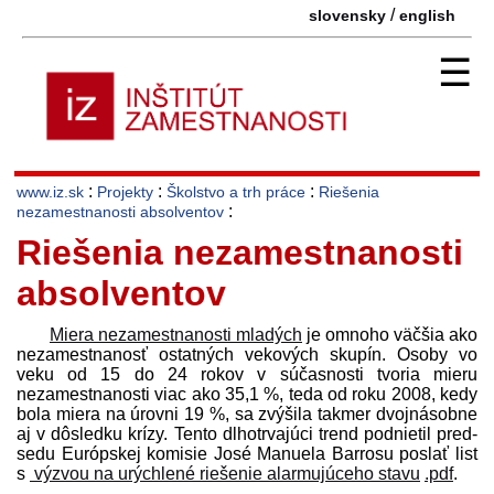
/
slovensky
english
☰
:
:
:
www.iz.sk
Projekty
Školstvo a trh práce
Riešenia
:
nezamestnanosti absolventov
Riešenia nezamestnanosti
absolventov
Miera nezamestnanosti mladých
je omnoho väčšia ako
nezamestnanosť ostatných vekových skupín. Osoby vo
veku od 15 do 24 rokov v súčasnosti tvoria mieru
nezamestnanosti viac ako 35,1 %, teda od roku 2008, kedy
bola miera na úrovni 19 %, sa zvýšila takmer dvojnásobne
aj v dôsledku krízy. Tento dlhotrvajúci trend podnietil pred­
sedu Európskej komisie José Manuela Barrosu poslať list
s
výzvou na urýchlené riešenie alarmujúceho stavu
.pdf
.