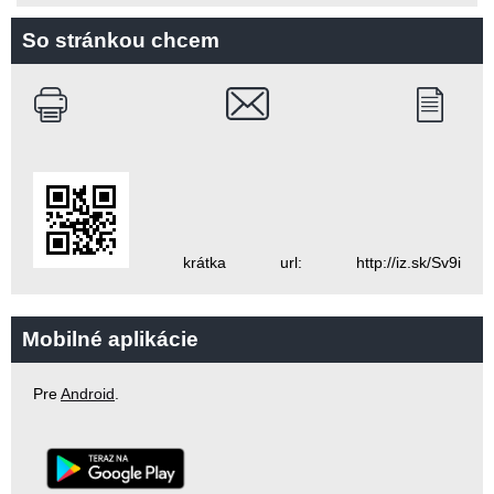
So stránkou chcem
krátka url: http://iz.sk/Sv9i
Mobilné aplikácie
Pre
Android
.