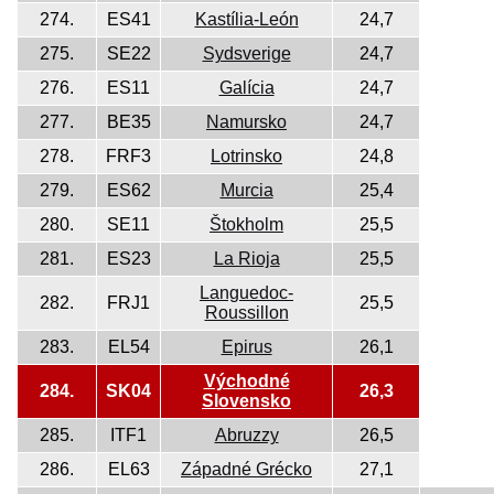
274.
ES41
Kastília-León
24,7
275.
SE22
Sydsverige
24,7
276.
ES11
Galícia
24,7
277.
BE35
Namursko
24,7
278.
FRF3
Lotrinsko
24,8
279.
ES62
Murcia
25,4
280.
SE11
Štokholm
25,5
281.
ES23
La Rioja
25,5
Languedoc-
282.
FRJ1
25,5
Roussillon
283.
EL54
Epirus
26,1
Východné
284.
SK04
26,3
Slovensko
285.
ITF1
Abruzzy
26,5
286.
EL63
Západné Grécko
27,1