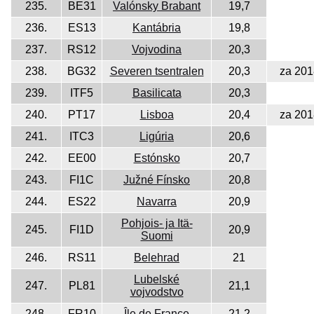
235.
BE31
Valónsky Brabant
19,7
236.
ES13
Kantábria
19,8
237.
RS12
Vojvodina
20,3
238.
BG32
Severen tsentralen
20,3
za 201
239.
ITF5
Basilicata
20,3
240.
PT17
Lisboa
20,4
za 201
241.
ITC3
Ligúria
20,6
242.
EE00
Estónsko
20,7
243.
FI1C
Južné Fínsko
20,8
244.
ES22
Navarra
20,9
Pohjois- ja Itä-
245.
FI1D
20,9
Suomi
246.
RS11
Belehrad
21
Lubelské
247.
PL81
21,1
vojvodstvo
248.
FR10
Île de France
21,2