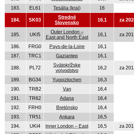
183.
EL61
Tesália (kraj)
16
Stredné
184.
SK03
16,1
za 202
Slovensko
Outer London –
185.
UKI5
16,1
za 201
East and North East
186.
FRG0
Pays-de-la-Loire
16,1
187.
TRC1
Gaziantep
16,1
Svätokrížske
188.
PL72
16,2
za 201
vojvodstvo
189.
BG34
Yugoiztochen
16,3
190.
TRB2
Van
16,4
191.
TR62
Adana
16,4
192.
FRH0
Bretónsko
16,4
193.
TR51
Ankara
16,5
194.
UKI4
Inner London – East
16,5
za 201