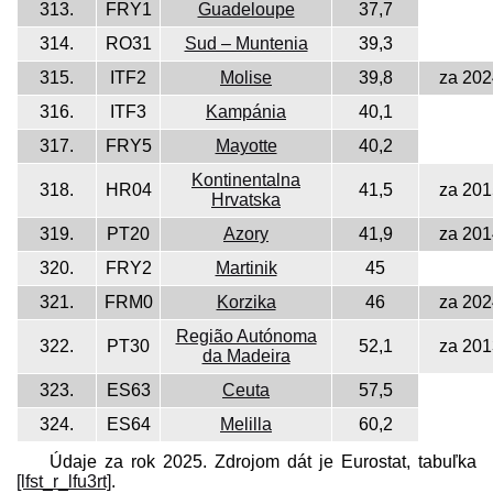
313.
FRY1
Guadeloupe
37,7
314.
RO31
Sud – Muntenia
39,3
315.
ITF2
Molise
39,8
za 202
316.
ITF3
Kampánia
40,1
317.
FRY5
Mayotte
40,2
Kontinentalna
318.
HR04
41,5
za 201
Hrvatska
319.
PT20
Azory
41,9
za 201
320.
FRY2
Martinik
45
321.
FRM0
Korzika
46
za 202
Região Autónoma
322.
PT30
52,1
za 201
da Madeira
323.
ES63
Ceuta
57,5
324.
ES64
Melilla
60,2
Údaje za rok 2025. Zdrojom dát je Eurostat, tabuľka
[lfst_r_lfu3rt]
.