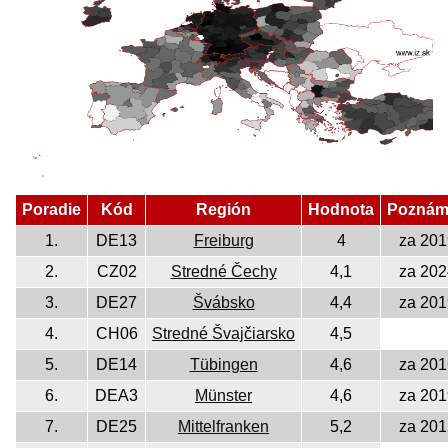
Poradie
Kód
Región
Hodnota
Poznám
1.
DE13
Freiburg
4
za 201
2.
CZ02
Stredné Čechy
4,1
za 202
3.
DE27
Švábsko
4,4
za 201
4.
CH06
Stredné Švajčiarsko
4,5
5.
DE14
Tübingen
4,6
za 201
6.
DEA3
Münster
4,6
za 201
7.
DE25
Mittelfranken
5,2
za 201