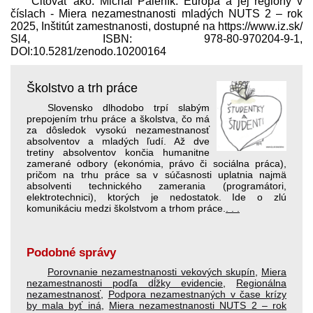
Citovať ako: Michal Páleník: Európa a jej regióny v
číslach - Miera nezamestnanosti mladých NUTS 2 – rok
2025, Inštitút zamestnanosti, dostupné na https://www.iz.sk/​
Sl4, ISBN: 978-80-970204-9-1,
DOI:10.5281/zenodo.10200164
Školstvo a trh práce
Slovensko dlhodobo trpí slabým
prepojením trhu práce a školstva, čo má
za dôsledok vysokú nezamestnanosť
absolventov a mladých ľudí. Až dve
tretiny absolventov končia humanitne
zamerané odbory (ekonómia, právo či sociálna práca),
pričom na trhu práce sa v súčasnosti uplatnia najmä
absolventi technického zamerania (programátori,
elektrotechnici), ktorých je nedostatok. Ide o zlú
komunikáciu medzi školstvom a trhom práce.
. . .
Podobné správy
Porovnanie nezamestnanosti vekových skupín
,
Miera
nezamestnanosti podľa dĺžky evidencie
,
Regionálna
nezamestnanosť
,
Podpora nezamestnaných v čase krízy
by mala byť iná
,
Miera nezamestnanosti NUTS 2 – rok