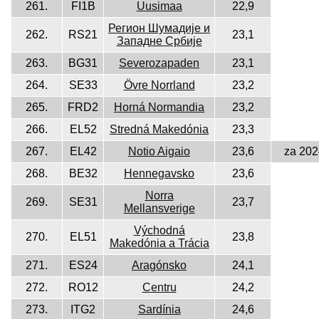
261.
FI1B
Uusimaa
22,9
Регион Шумадије и
262.
RS21
23,1
Западне Србије
263.
BG31
Severozapaden
23,1
264.
SE33
Övre Norrland
23,2
265.
FRD2
Horná Normandia
23,2
266.
EL52
Stredná Makedónia
23,3
267.
EL42
Notio Aigaio
23,6
za 202
268.
BE32
Hennegavsko
23,6
Norra
269.
SE31
23,7
Mellansverige
Východná
270.
EL51
23,8
Makedónia a Trácia
271.
ES24
Aragónsko
24,1
272.
RO12
Centru
24,2
273.
ITG2
Sardínia
24,6