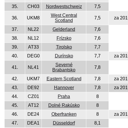
35.
CH03
Nordwestschweiz
7,5
West Central
36.
UKM8
7,5
za 201
Scotland
37.
NL22
Gelderland
7,6
38.
NL12
Frízsko
7,6
39.
AT33
Tirolsko
7,7
40.
DEG0
Durínsko
7,7
za 201
Severné
41.
NL41
7,8
Brabantsko
42.
UKM7
Eastern Scotland
7,8
za 201
43.
DE92
Hannover
7,8
za 201
44.
CZ01
Praha
8
45.
AT12
Dolné Rakúsko
8
46.
DE24
Oberfranken
8
za 201
47.
DEA1
Düsseldorf
8,1