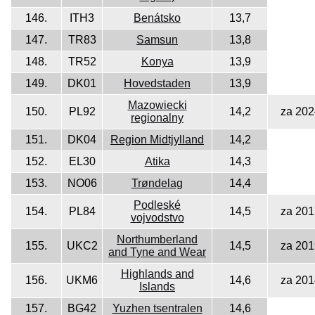
146.
ITH3
Benátsko
13,7
147.
TR83
Samsun
13,8
148.
TR52
Konya
13,9
149.
DK01
Hovedstaden
13,9
Mazowiecki
150.
PL92
14,2
za 202
regionalny
151.
DK04
Region Midtjylland
14,2
152.
EL30
Atika
14,3
153.
NO06
Trøndelag
14,4
Podleské
154.
PL84
14,5
za 201
vojvodstvo
Northumberland
155.
UKC2
14,5
za 201
and Tyne and Wear
Highlands and
156.
UKM6
14,6
za 201
Islands
157.
BG42
Yuzhen tsentralen
14,6