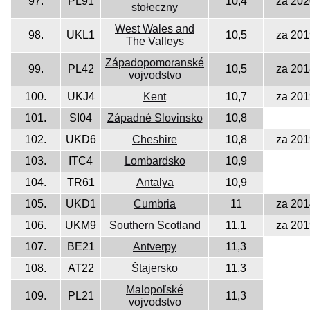
97.
PL91
10,4
za 202
stołeczny
West Wales and
98.
UKL1
10,5
za 201
The Valleys
Západopomoranské
99.
PL42
10,5
za 201
vojvodstvo
100.
UKJ4
Kent
10,7
za 201
101.
SI04
Západné Slovinsko
10,8
102.
UKD6
Cheshire
10,8
za 201
103.
ITC4
Lombardsko
10,9
104.
TR61
Antalya
10,9
105.
UKD1
Cumbria
11
za 201
106.
UKM9
Southern Scotland
11,1
za 201
107.
BE21
Antverpy
11,3
108.
AT22
Štajersko
11,3
Malopoľské
109.
PL21
11,3
vojvodstvo