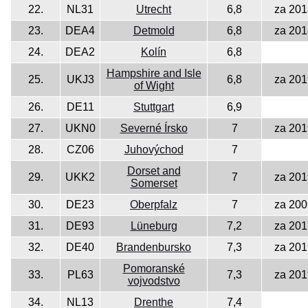
22.
NL31
Utrecht
6,8
za 201
23.
DEA4
Detmold
6,8
za 201
24.
DEA2
Kolín
6,8
Hampshire and Isle
25.
UKJ3
6,8
za 201
of Wight
26.
DE11
Stuttgart
6,9
27.
UKN0
Severné Írsko
7
za 201
28.
CZ06
Juhovýchod
7
Dorset and
29.
UKK2
7
za 201
Somerset
30.
DE23
Oberpfalz
7
za 200
31.
DE93
Lüneburg
7,2
za 201
32.
DE40
Brandenbursko
7,3
za 201
Pomoranské
33.
PL63
7,3
za 201
vojvodstvo
34.
NL13
Drenthe
7,4