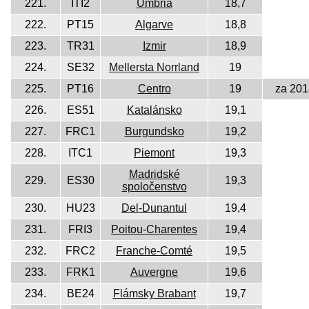
221.
ITI2
Umbria
18,7
222.
PT15
Algarve
18,8
223.
TR31
Izmir
18,9
224.
SE32
Mellersta Norrland
19
225.
PT16
Centro
19
za 201
226.
ES51
Katalánsko
19,1
227.
FRC1
Burgundsko
19,2
228.
ITC1
Piemont
19,3
Madridské
229.
ES30
19,3
spoločenstvo
230.
HU23
Del-Dunantul
19,4
231.
FRI3
Poitou-Charentes
19,4
232.
FRC2
Franche-Comté
19,5
233.
FRK1
Auvergne
19,6
234.
BE24
Flámsky Brabant
19,7