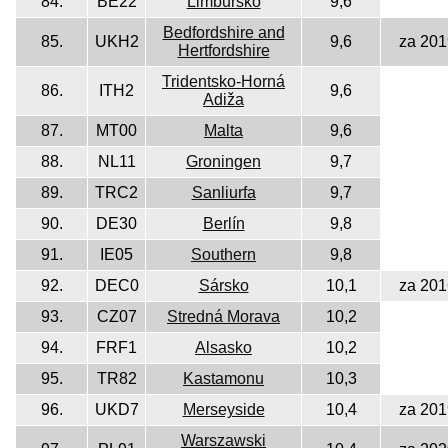
84.
BE22
Limbursko
9,6
Bedfordshire and
85.
UKH2
9,6
za 201
Hertfordshire
Tridentsko-Horná
86.
ITH2
9,6
Adiža
87.
MT00
Malta
9,6
88.
NL11
Groningen
9,7
89.
TRC2
Sanliurfa
9,7
90.
DE30
Berlín
9,8
91.
IE05
Southern
9,8
92.
DEC0
Sársko
10,1
za 201
93.
CZ07
Stredná Morava
10,2
94.
FRF1
Alsasko
10,2
95.
TR82
Kastamonu
10,3
96.
UKD7
Merseyside
10,4
za 201
Warszawski