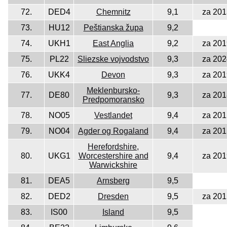
72.
DED4
Chemnitz
9,1
za 201
73.
HU12
Peštianska župa
9,2
74.
UKH1
East Anglia
9,2
za 201
75.
PL22
Sliezske vojvodstvo
9,3
za 202
76.
UKK4
Devon
9,3
za 201
Meklenbursko-
77.
DE80
9,3
za 201
Predpomoransko
78.
NO05
Vestlandet
9,4
za 201
79.
NO04
Agder og Rogaland
9,4
za 201
Herefordshire,
80.
UKG1
Worcestershire and
9,4
za 201
Warwickshire
81.
DEA5
Arnsberg
9,5
82.
DED2
Dresden
9,5
za 201
83.
IS00
Island
9,5