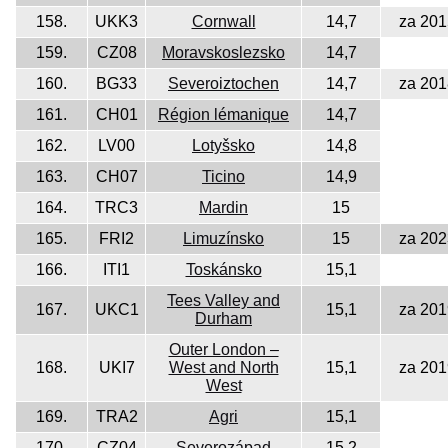
158.
UKK3
Cornwall
14,7
za 201
159.
CZ08
Moravskoslezsko
14,7
160.
BG33
Severoiztochen
14,7
za 201
161.
CH01
Région lémanique
14,7
162.
LV00
Lotyšsko
14,8
163.
CH07
Ticino
14,9
164.
TRC3
Mardin
15
165.
FRI2
Limuzínsko
15
za 202
166.
ITI1
Toskánsko
15,1
Tees Valley and
167.
UKC1
15,1
za 201
Durham
Outer London –
168.
UKI7
West and North
15,1
za 201
West
169.
TRA2
Agri
15,1
170.
CZ04
Severozápad
15,2