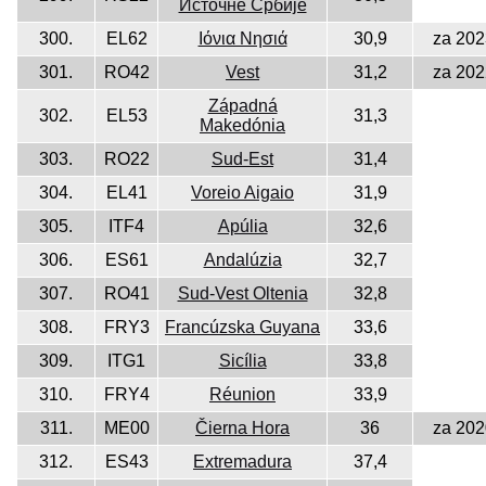
Источне Србије
300.
EL62
Ιόνια Νησιά
30,9
za 202
301.
RO42
Vest
31,2
za 202
Západná
302.
EL53
31,3
Makedónia
303.
RO22
Sud-Est
31,4
304.
EL41
Voreio Aigaio
31,9
305.
ITF4
Apúlia
32,6
306.
ES61
Andalúzia
32,7
307.
RO41
Sud-Vest Oltenia
32,8
308.
FRY3
Francúzska Guyana
33,6
309.
ITG1
Sicília
33,8
310.
FRY4
Réunion
33,9
311.
ME00
Čierna Hora
36
za 202
312.
ES43
Extremadura
37,4