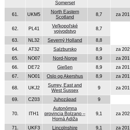
Somerset
North Eastern
61.
UKM5
8,7
za 201
Scotland
Veľkopoľské
62.
PL41
8,7
vojvodstvo
63.
NL32
Severný Holland
8,8
64.
AT32
Salzbursko
8,9
za 202
65.
NO07
Nord-Norge
8,9
za 201
66.
DE72
Gießen
8,9
za 201
67.
NO01
Oslo og Akershus
8,9
za 201
Surrey, East and
68.
UKJ2
9
za 201
West Sussex
69.
CZ03
Juhozápad
9
Autonómna
70.
ITH1
provincia Bolzano –
9,1
za 202
Horná Adiža
71.
UKF3
Lincolnshire
9,1
za 201