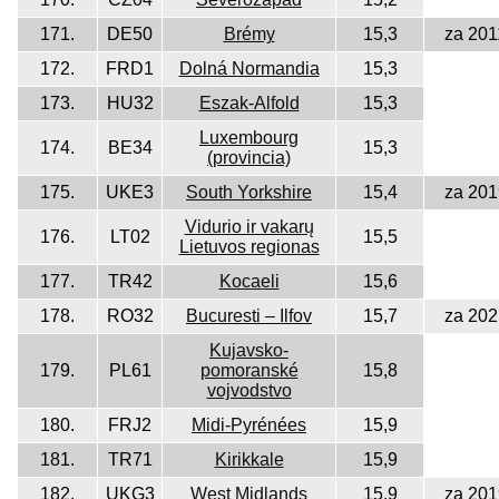
171.
DE50
Brémy
15,3
za 201
172.
FRD1
Dolná Normandia
15,3
173.
HU32
Eszak-Alfold
15,3
Luxembourg
174.
BE34
15,3
(provincia)
175.
UKE3
South Yorkshire
15,4
za 201
Vidurio ir vakarų
176.
LT02
15,5
Lietuvos regionas
177.
TR42
Kocaeli
15,6
178.
RO32
Bucuresti – Ilfov
15,7
za 202
Kujavsko-
179.
PL61
pomoranské
15,8
vojvodstvo
180.
FRJ2
Midi-Pyrénées
15,9
181.
TR71
Kirikkale
15,9
182.
UKG3
West Midlands
15,9
za 201