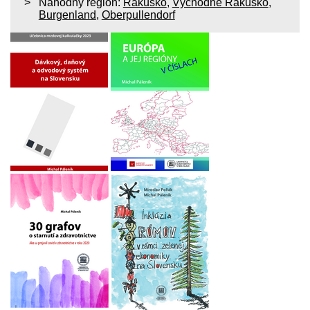
Náhodný región:
Rakúsko
,
Východné Rakúsko
,
Burgenland
,
Oberpullendorf