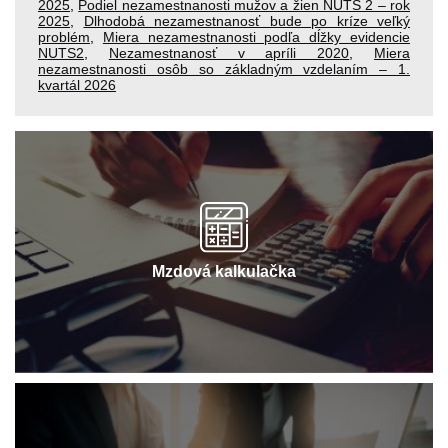
2025
,
Podiel nezamestnanosti mužov a žien NUTS 2 – rok
2025
,
Dlhodobá nezamestnanosť bude po kríze veľký
problém
,
Miera nezamestnanosti podľa dĺžky evidencie
NUTS2
,
Nezamestnanosť v apríli 2020
,
Miera
nezamestnanosti osôb so základným vzdelaním – 1.
kvartál 2026
Mzdová kalkulačka