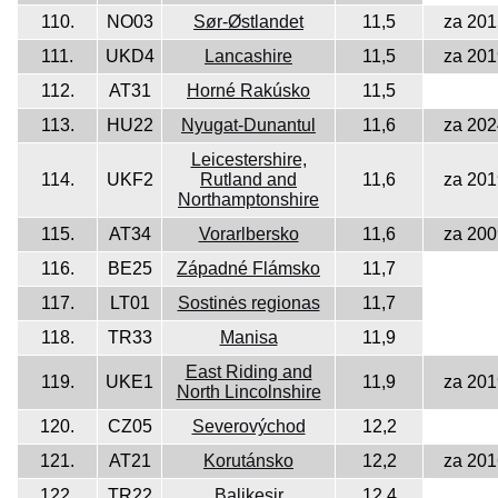
110.
NO03
Sør-Østlandet
11,5
za 201
111.
UKD4
Lancashire
11,5
za 201
112.
AT31
Horné Rakúsko
11,5
113.
HU22
Nyugat-Dunantul
11,6
za 202
Leicestershire,
114.
UKF2
Rutland and
11,6
za 201
Northamptonshire
115.
AT34
Vorarlbersko
11,6
za 200
116.
BE25
Západné Flámsko
11,7
117.
LT01
Sostinės regionas
11,7
118.
TR33
Manisa
11,9
East Riding and
119.
UKE1
11,9
za 201
North Lincolnshire
120.
CZ05
Severovýchod
12,2
121.
AT21
Korutánsko
12,2
za 201
122.
TR22
Balikesir
12,4