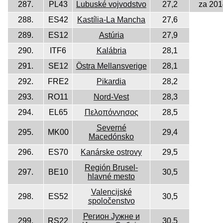
287.
PL43
Lubuské vojvodstvo
27,2
za 201
288.
ES42
Kastília-La Mancha
27,6
289.
ES12
Astúria
27,9
290.
ITF6
Kalábria
28,1
291.
SE12
Östra Mellansverige
28,1
292.
FRE2
Pikardia
28,2
293.
RO11
Nord-Vest
28,3
294.
EL65
Πελοπόννησος
28,5
Severné
295.
MK00
29,4
Macedónsko
296.
ES70
Kanárske ostrovy
29,5
Región Brusel-
297.
BE10
30,5
hlavné mesto
Valencijské
298.
ES52
30,5
spoločenstvo
Регион Јужне и
299.
RS22
30,5