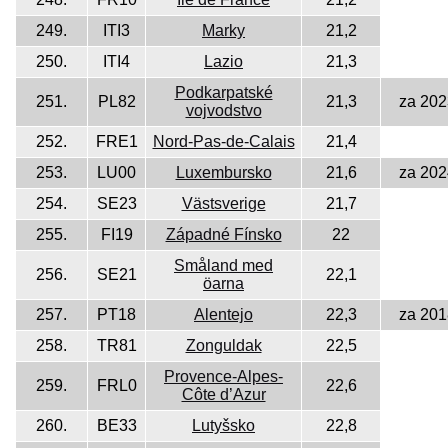
249.
ITI3
Marky
21,2
250.
ITI4
Lazio
21,3
Podkarpatské
251.
PL82
21,3
za 202
vojvodstvo
252.
FRE1
Nord-Pas-de-Calais
21,4
253.
LU00
Luxembursko
21,6
za 202
254.
SE23
Västsverige
21,7
255.
FI19
Západné Fínsko
22
Småland med
256.
SE21
22,1
öarna
257.
PT18
Alentejo
22,3
za 201
258.
TR81
Zonguldak
22,5
Provence-Alpes-
259.
FRL0
22,6
Côte d’Azur
260.
BE33
Lutyšsko
22,8