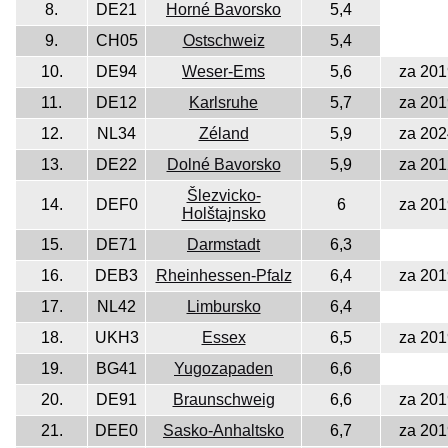
8.
DE21
Horné Bavorsko
5,4
9.
CH05
Ostschweiz
5,4
10.
DE94
Weser-Ems
5,6
za 201
11.
DE12
Karlsruhe
5,7
za 201
12.
NL34
Zéland
5,9
za 202
13.
DE22
Dolné Bavorsko
5,9
za 201
Šlezvicko-
14.
DEF0
6
za 201
Holštajnsko
15.
DE71
Darmstadt
6,3
16.
DEB3
Rheinhessen-Pfalz
6,4
za 201
17.
NL42
Limbursko
6,4
18.
UKH3
Essex
6,5
za 201
19.
BG41
Yugozapaden
6,6
20.
DE91
Braunschweig
6,6
za 201
21.
DEE0
Sasko-Anhaltsko
6,7
za 201