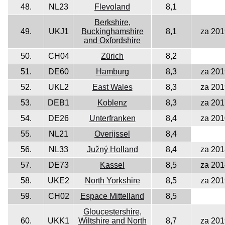
48.
NL23
Flevoland
8,1
Berkshire,
49.
UKJ1
Buckinghamshire
8,1
za 201
and Oxfordshire
50.
CH04
Zürich
8,2
51.
DE60
Hamburg
8,3
za 201
52.
UKL2
East Wales
8,3
za 201
53.
DEB1
Koblenz
8,3
za 201
54.
DE26
Unterfranken
8,4
za 201
55.
NL21
Overijssel
8,4
56.
NL33
Južný Holland
8,4
za 201
57.
DE73
Kassel
8,5
za 201
58.
UKE2
North Yorkshire
8,5
za 201
59.
CH02
Espace Mittelland
8,5
Gloucestershire,
60.
UKK1
Wiltshire and North
8,7
za 201