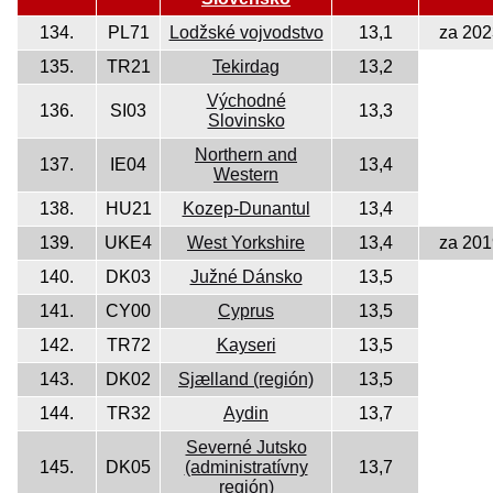
134.
PL71
Lodžské vojvodstvo
13,1
za 202
135.
TR21
Tekirdag
13,2
Východné
136.
SI03
13,3
Slovinsko
Northern and
137.
IE04
13,4
Western
138.
HU21
Kozep-Dunantul
13,4
139.
UKE4
West Yorkshire
13,4
za 201
140.
DK03
Južné Dánsko
13,5
141.
CY00
Cyprus
13,5
142.
TR72
Kayseri
13,5
143.
DK02
Sjælland (región)
13,5
144.
TR32
Aydin
13,7
Severné Jutsko
145.
DK05
(administratívny
13,7
región)