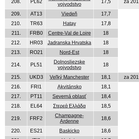
208.
PL62
17,5
za 201
vojvodstvo
209.
AT13
Viedeň
17,7
210.
TR63
Hatay
17,8
211.
FRB0
Centre-Val de Loire
18
212.
HR03
Jadranska Hrvatska
18
213.
RO21
Nord-Est
18
Dolnosliezske
214.
PL51
18
vojvodstvo
215.
UKD3
Veľký Manchester
18,1
za 201
216.
FRI1
Akvitánsko
18,1
217.
PT11
Severná oblasť
18,4
218.
EL64
Στερεά Ελλάδα
18,5
Champagne-
219.
FRF2
18,6
Ardenne
220.
ES21
Baskicko
18,6