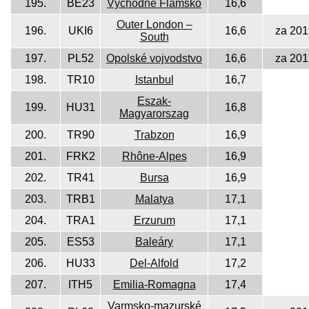
195.
BE23
Východné Flámsko
16,6
Outer London –
196.
UKI6
16,6
za 201
South
197.
PL52
Opolské vojvodstvo
16,6
za 201
198.
TR10
Istanbul
16,7
Eszak-
199.
HU31
16,8
Magyarorszag
200.
TR90
Trabzon
16,9
201.
FRK2
Rhône-Alpes
16,9
202.
TR41
Bursa
16,9
203.
TRB1
Malatya
17,1
204.
TRA1
Erzurum
17,1
205.
ES53
Baleáry
17,1
206.
HU33
Del-Alfold
17,2
207.
ITH5
Emilia-Romagna
17,4
Varmsko-mazurské