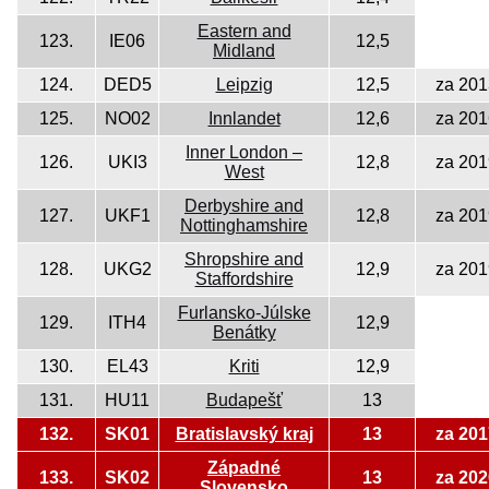
Eastern and
123.
IE06
12,5
Midland
124.
DED5
Leipzig
12,5
za 201
125.
NO02
Innlandet
12,6
za 201
Inner London –
126.
UKI3
12,8
za 201
West
Derbyshire and
127.
UKF1
12,8
za 201
Nottinghamshire
Shropshire and
128.
UKG2
12,9
za 201
Staffordshire
Furlansko-Júlske
129.
ITH4
12,9
Benátky
130.
EL43
Kriti
12,9
131.
HU11
Budapešť
13
132.
SK01
Bratislavský kraj
13
za 201
Západné
133.
SK02
13
za 202
Slovensko