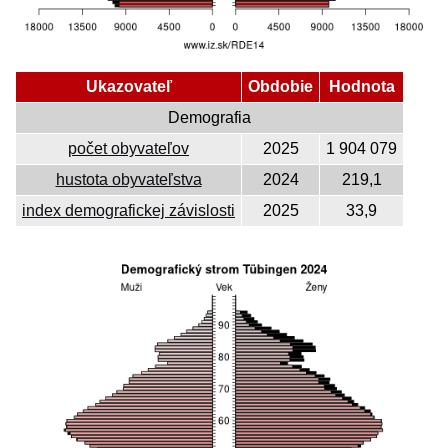
Ukazovateľ
Obdobie
Hodnota
Demografia
počet obyvateľov
2025
1 904 079
hustota obyvateľstva
2024
219,1
index demografickej závislosti
2025
33,9