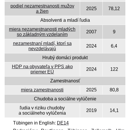
podiel nezamestnanosti mužov
2025
78,12
a žien
Absolventi a mladí ľudia
miera nezamestnanosti mladých
2007
9
so základným vzdelaním
nezamestnaní mladí, ktorí sa
2024
6,4
nevzdelávajú
Hrubý domáci produkt
HDP na obyvateľa v PPS ako
2024
122
priemer EÚ
Zamestnanosť
miera zamestnanosti
2025
80,8
Chudoba a sociálne vylúčenie
ľudia v riziku chudoby
2019
14,1
a sociálneho vylúčenia
Tübingen in English:
DE14