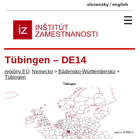
/
slovensky
english
☰
Tübingen – DE14
regióny EÚ
:
Nemecko
>
Bádensko-Württembersko
>
Tübingen