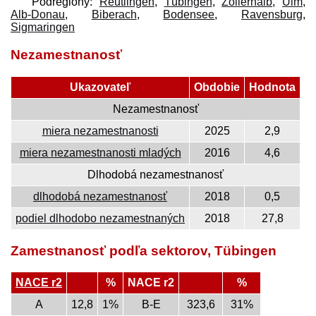
Podregióny:
Reutlingen
,
Tübingen
,
Zollernalb
,
Ulm
,
Alb-Donau
,
Biberach
,
Bodensee
,
Ravensburg
,
Sigmaringen
Nezamestnanosť
Ukazovateľ
Obdobie
Hodnota
Nezamestnanosť
miera nezamestnanosti
2025
2,9
miera nezamestnanosti mladých
2016
4,6
Dlhodobá nezamestnanosť
dlhodobá nezamestnanosť
2018
0,5
podiel dlhodobo nezamestnaných
2018
27,8
Zamestnanosť podľa sektorov, Tübingen
NACE r2
%
NACE r2
%
A
12,8
1%
B-E
323,6
31%