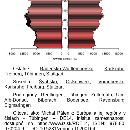
Ostatné:
Bádensko-Württembersko
,
Karlsruhe
,
Freiburg
,
Tübingen
,
Stuttgart
Susedia:
Švábsko
,
Ostschweiz
,
Vorarlbersko
,
Karlsruhe
,
Freiburg
,
Stuttgart
Podregióny:
Reutlingen
,
Tübingen
,
Zollernalb
,
Ulm
,
Alb-Donau
,
Biberach
,
Bodensee
,
Ravensburg
,
Sigmaringen
Citovať ako: Michal Páleník: Európa a jej regióny v
číslach - Tübingen – DE14, Inštitút zamestnanosti,
dostupné na https://www.iz.sk/​RDE14, ISBN: 978-80-
970204-9-1, DOI:10.5281/zenodo.10200164