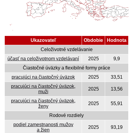
Ukazovateľ
Obdobie
Hodnota
Celoživotné vzdelávanie
účasť na celoživotnom vzdelávaní
2025
9,9
Čiastočné úväzky a flexibilné formy práce
pracujúci na čiastočný úväzok
2025
33,51
pracujúci na čiastočný úväzok,
2025
13,56
muži
pracujúci na čiastočný úväzok,
2025
55,91
ženy
Rodové rozdiely
podiel zamestnanosti mužov
2025
93,19
a žien