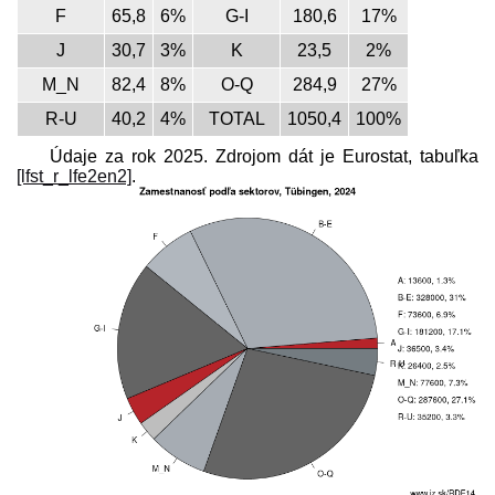
F
65,8
6%
G-I
180,6
17%
J
30,7
3%
K
23,5
2%
M_N
82,4
8%
O-Q
284,9
27%
R-U
40,2
4%
TOTAL
1050,4
100%
Údaje za rok 2025. Zdrojom dát je Eurostat, tabuľka
[lfst_r_lfe2en2]
.