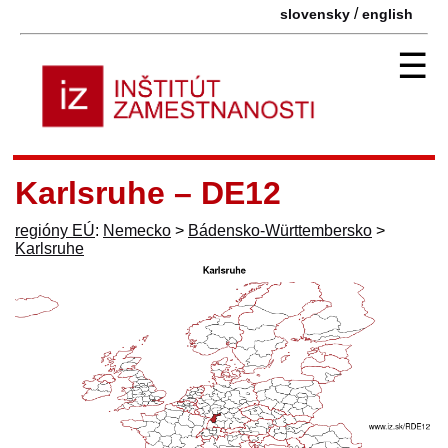
/
slovensky
english
☰
Karlsruhe – DE12
regióny EÚ
:
Nemecko
>
Bádensko-Württembersko
>
Karlsruhe