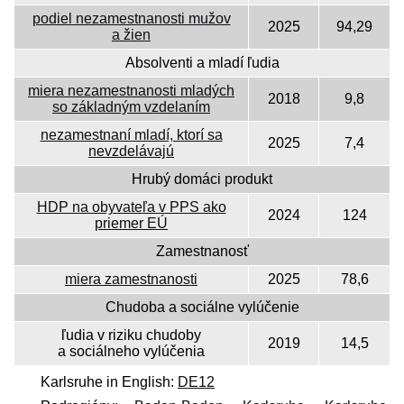
podiel nezamestnanosti mužov
2025
94,29
a žien
Absolventi a mladí ľudia
miera nezamestnanosti mladých
2018
9,8
so základným vzdelaním
nezamestnaní mladí, ktorí sa
2025
7,4
nevzdelávajú
Hrubý domáci produkt
HDP na obyvateľa v PPS ako
2024
124
priemer EÚ
Zamestnanosť
miera zamestnanosti
2025
78,6
Chudoba a sociálne vylúčenie
ľudia v riziku chudoby
2019
14,5
a sociálneho vylúčenia
Karlsruhe in English:
DE12