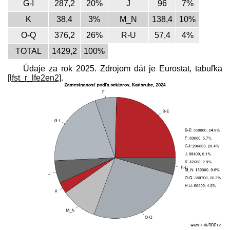
G-I
287,2
20%
J
96
7%
K
38,4
3%
M_N
138,4
10%
O-Q
376,2
26%
R-U
57,4
4%
TOTAL
1429,2
100%
Údaje za rok 2025. Zdrojom dát je Eurostat, tabuľka
[lfst_r_lfe2en2]
.