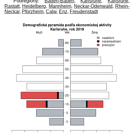
Podregióny:
Baden-Baden
,
Karlsruhe
,
Karlsruhe
,
Rastatt
,
Heidelberg
,
Mannheim
,
Neckar-Odenwald
,
Rhein-
Neckar
,
Pforzheim
,
Calw
,
Enz
,
Freudenstadt