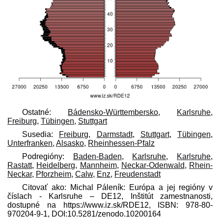
Ostatné:
Bádensko-Württembersko
,
Karlsruhe
,
Freiburg
,
Tübingen
,
Stuttgart
Susedia:
Freiburg
,
Darmstadt
,
Stuttgart
,
Tübingen
,
Unterfranken
,
Alsasko
,
Rheinhessen-Pfalz
Podregióny:
Baden-Baden
,
Karlsruhe
,
Karlsruhe
,
Rastatt
,
Heidelberg
,
Mannheim
,
Neckar-Odenwald
,
Rhein-
Neckar
,
Pforzheim
,
Calw
,
Enz
,
Freudenstadt
Citovať ako: Michal Páleník: Európa a jej regióny v
číslach - Karlsruhe – DE12, Inštitút zamestnanosti,
dostupné na https://www.iz.sk/​RDE12, ISBN: 978-80-
970204-9-1, DOI:10.5281/zenodo.10200164