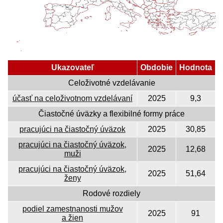
Ukazovateľ
Obdobie
Hodnota
Celoživotné vzdelávanie
účasť na celoživotnom vzdelávaní
2025
9,3
Čiastočné úväzky a flexibilné formy práce
pracujúci na čiastočný úväzok
2025
30,85
pracujúci na čiastočný úväzok,
2025
12,68
muži
pracujúci na čiastočný úväzok,
2025
51,64
ženy
Rodové rozdiely
podiel zamestnanosti mužov
2025
91
a žien