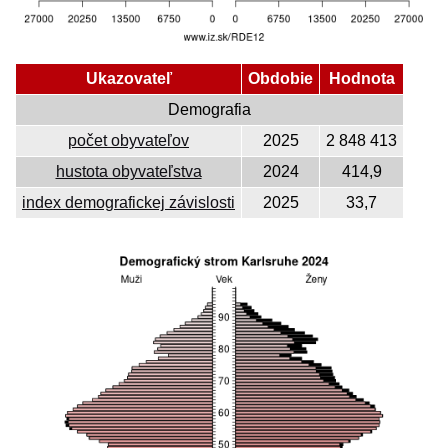
Ukazovateľ
Obdobie
Hodnota
Demografia
počet obyvateľov
2025
2 848 413
hustota obyvateľstva
2024
414,9
index demografickej závislosti
2025
33,7