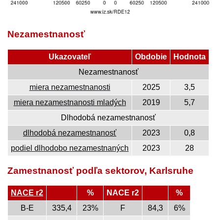
Nezamestnanosť
Ukazovateľ
Obdobie
Hodnota
Nezamestnanosť
miera nezamestnanosti
2025
3,5
miera nezamestnanosti mladých
2019
5,7
Dlhodobá nezamestnanosť
dlhodobá nezamestnanosť
2023
0,8
podiel dlhodobo nezamestnaných
2023
28
Zamestnanosť podľa sektorov, Karlsruhe
NACE r2
%
NACE r2
%
B-E
335,4
23%
F
84,3
6%