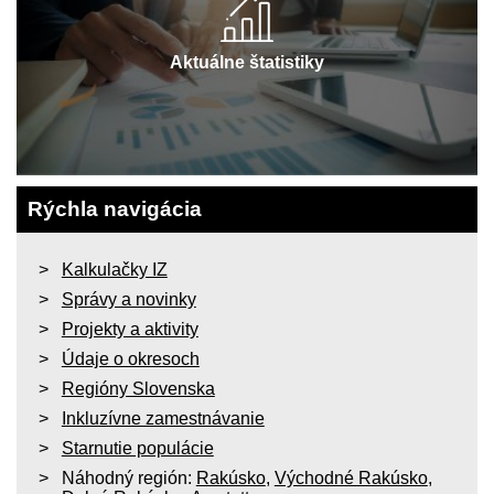
Aktuálne štatistiky
Rýchla navigácia
Kalkulačky IZ
Správy a novinky
Projekty a aktivity
Údaje o okresoch
Regióny Slovenska
Inkluzívne zamestnávanie
Starnutie populácie
Náhodný región:
Rakúsko
,
Východné Rakúsko
,