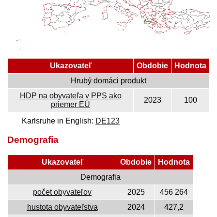
Ukazovateľ
Obdobie
Hodnota
Hrubý domáci produkt
HDP na obyvateľa v PPS ako
2023
100
priemer EÚ
Karlsruhe in English:
DE123
Demografia
Ukazovateľ
Obdobie
Hodnota
Demografia
počet obyvateľov
2025
456 264
hustota obyvateľstva
2024
427,2