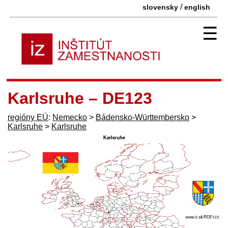
/
slovensky
english
☰
Karlsruhe – DE123
regióny EÚ
:
Nemecko
>
Bádensko-Württembersko
>
Karlsruhe
>
Karlsruhe