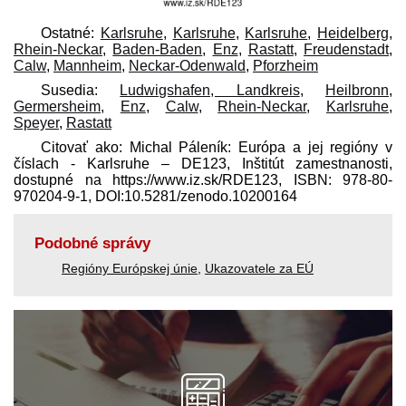
Ostatné:
Karlsruhe
,
Karlsruhe
,
Karlsruhe
,
Heidelberg
,
Rhein-Neckar
,
Baden-Baden
,
Enz
,
Rastatt
,
Freudenstadt
,
Calw
,
Mannheim
,
Neckar-Odenwald
,
Pforzheim
Susedia:
Ludwigshafen, Landkreis
,
Heilbronn
,
Germersheim
,
Enz
,
Calw
,
Rhein-Neckar
,
Karlsruhe
,
Speyer
,
Rastatt
Citovať ako: Michal Páleník: Európa a jej regióny v
číslach - Karlsruhe – DE123, Inštitút zamestnanosti,
dostupné na https://www.iz.sk/​RDE123, ISBN: 978-80-
970204-9-1, DOI:10.5281/zenodo.10200164
Podobné správy
Regióny Európskej únie
,
Ukazovatele za EÚ