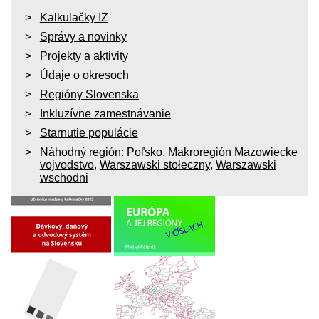
Kalkulačky IZ
Správy a novinky
Projekty a aktivity
Údaje o okresoch
Regióny Slovenska
Inkluzívne zamestnávanie
Starnutie populácie
Náhodný región:
Poľsko
,
Makroregión Mazowiecke
vojvodstvo
,
Warszawski stołeczny
,
Warszawski
wschodni