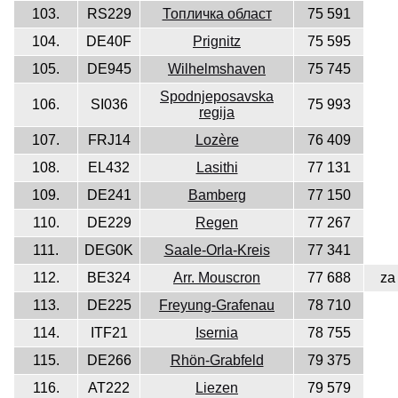
103.
RS229
Топличка област
75 591
104.
DE40F
Prignitz
75 595
105.
DE945
Wilhelmshaven
75 745
Spodnjeposavska
106.
SI036
75 993
regija
107.
FRJ14
Lozère
76 409
108.
EL432
Lasithi
77 131
109.
DE241
Bamberg
77 150
110.
DE229
Regen
77 267
111.
DEG0K
Saale-Orla-Kreis
77 341
112.
BE324
Arr. Mouscron
77 688
za
113.
DE225
Freyung-Grafenau
78 710
114.
ITF21
Isernia
78 755
115.
DE266
Rhön-Grabfeld
79 375
116.
AT222
Liezen
79 579