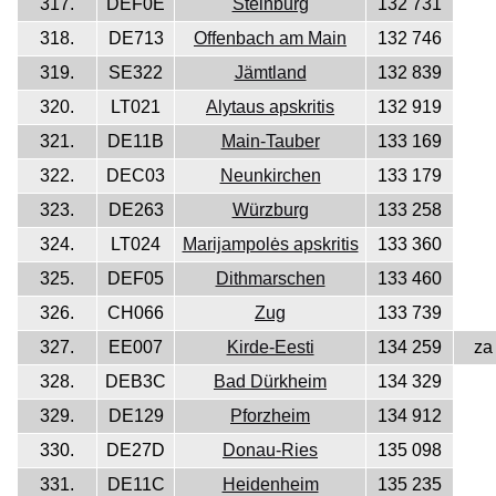
317.
DEF0E
Steinburg
132 731
318.
DE713
Offenbach am Main
132 746
319.
SE322
Jämtland
132 839
320.
LT021
Alytaus apskritis
132 919
321.
DE11B
Main-Tauber
133 169
322.
DEC03
Neunkirchen
133 179
323.
DE263
Würzburg
133 258
324.
LT024
Marijampolės apskritis
133 360
325.
DEF05
Dithmarschen
133 460
326.
CH066
Zug
133 739
327.
EE007
Kirde-Eesti
134 259
za
328.
DEB3C
Bad Dürkheim
134 329
329.
DE129
Pforzheim
134 912
330.
DE27D
Donau-Ries
135 098
331.
DE11C
Heidenheim
135 235