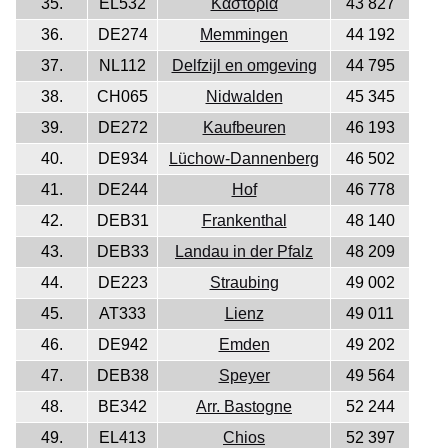
35.
EL532
Καστοριά
43 827
36.
DE274
Memmingen
44 192
37.
NL112
Delfzijl en omgeving
44 795
38.
CH065
Nidwalden
45 345
39.
DE272
Kaufbeuren
46 193
40.
DE934
Lüchow-Dannenberg
46 502
41.
DE244
Hof
46 778
42.
DEB31
Frankenthal
48 140
43.
DEB33
Landau in der Pfalz
48 209
44.
DE223
Straubing
49 002
45.
AT333
Lienz
49 011
46.
DE942
Emden
49 202
47.
DEB38
Speyer
49 564
48.
BE342
Arr. Bastogne
52 244
49.
EL413
Chios
52 397