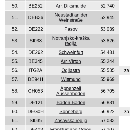
50.
BE252
Arr. Diksmuide
52 740
Neustadt an der
51.
DEB36
52 945
Weinstraße
52.
DE222
Pasov
53 039
Notranjsko-kraška
53.
SI038
53 826
regija
54.
DE262
Schweinfurt
54 481
55.
BE345
Arr. Virton
55 244
56.
ITG2A
Ogliastra
55 535
za
57.
DE94H
Wittmund
55 969
Appenzell
58.
CH053
56 705
Ausserrhoden
59.
DE121
Baden-Baden
56 881
60.
DEG0H
Sonneberg
56 922
za
61.
SI035
Zasavska regija
57 083
62.
DE403
Frankfurt nad Odrou
57 107