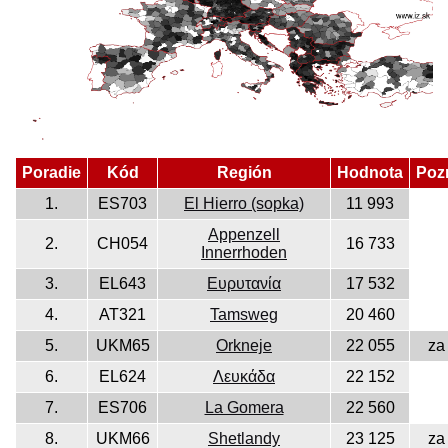
Poradie
Kód
Región
Hodnota
Poz
1.
ES703
El Hierro (sopka)
11 993
Appenzell
2.
CH054
16 733
Innerrhoden
3.
EL643
Ευρυτανία
17 532
4.
AT321
Tamsweg
20 460
5.
UKM65
Orkneje
22 055
za
6.
EL624
Λευκάδα
22 152
7.
ES706
La Gomera
22 560
8.
UKM66
Shetlandy
23 125
za