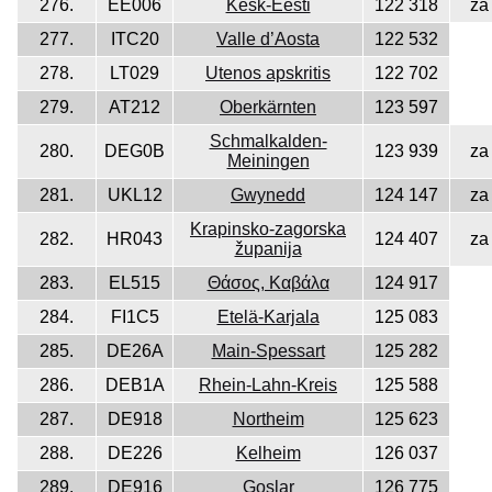
276.
EE006
Kesk-Eesti
122 318
za
277.
ITC20
Valle d’Aosta
122 532
278.
LT029
Utenos apskritis
122 702
279.
AT212
Oberkärnten
123 597
Schmalkalden-
280.
DEG0B
123 939
za
Meiningen
281.
UKL12
Gwynedd
124 147
za
Krapinsko-zagorska
282.
HR043
124 407
za
županija
283.
EL515
Θάσος, Καβάλα
124 917
284.
FI1C5
Etelä-Karjala
125 083
285.
DE26A
Main-Spessart
125 282
286.
DEB1A
Rhein-Lahn-Kreis
125 588
287.
DE918
Northeim
125 623
288.
DE226
Kelheim
126 037
289.
DE916
Goslar
126 775