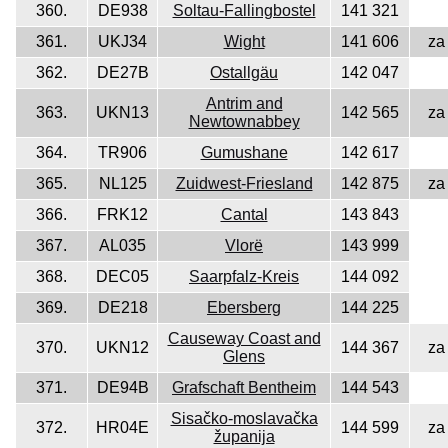
360.
DE938
Soltau-Fallingbostel
141 321
361.
UKJ34
Wight
141 606
za
362.
DE27B
Ostallgäu
142 047
Antrim and
363.
UKN13
142 565
za
Newtownabbey
364.
TR906
Gumushane
142 617
365.
NL125
Zuidwest-Friesland
142 875
za
366.
FRK12
Cantal
143 843
367.
AL035
Vlorë
143 999
368.
DEC05
Saarpfalz-Kreis
144 092
369.
DE218
Ebersberg
144 225
Causeway Coast and
370.
UKN12
144 367
za
Glens
371.
DE94B
Grafschaft Bentheim
144 543
Sisačko-moslavačka
372.
HR04E
144 599
za
županija