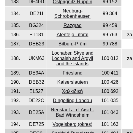
183.
DE40D
Ostprignitz-Ruppin
99 152
Neuburg-
184.
DE21I
99 364
Schrobenhausen
185.
BG324
Razgrad
99 459
186.
PT181
Alentejo Litoral
99 763
za
187.
DEB23
Bitburg-Prüm
99 788
Lochaber, Skye and
188.
UKM63
Lochalsh and Argyll
100 012
za
and the Islands
189.
DE94A
Friesland
100 411
190.
DEB32
Kaiserslautern
100 426
191.
EL527
Χαλκιδική
100 692
192.
DE22C
Dingolfing-Landau
101 035
Neustadt a. d. Aisch-
193.
DE25A
101 043
Bad Windsheim
194.
DE725
Vogelsberg (okres)
101 163