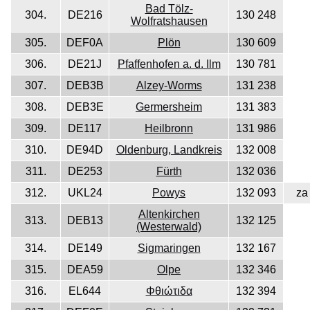
Bad Tölz-
304.
DE216
130 248
Wolfratshausen
305.
DEF0A
Plön
130 609
306.
DE21J
Pfaffenhofen a. d. Ilm
130 781
307.
DEB3B
Alzey-Worms
131 238
308.
DEB3E
Germersheim
131 383
309.
DE117
Heilbronn
131 986
310.
DE94D
Oldenburg, Landkreis
132 008
311.
DE253
Fürth
132 036
312.
UKL24
Powys
132 093
za
Altenkirchen
313.
DEB13
132 125
(Westerwald)
314.
DE149
Sigmaringen
132 167
315.
DEA59
Olpe
132 346
316.
EL644
Φθιώτιδα
132 394