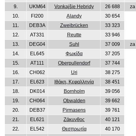
9.
UKM64
Vonkajšie Hebridy
26 688
za
10.
FI200
Alandy
30 654
11.
DEB3A
Zweibrücken
33 323
12.
AT331
Reutte
33 946
13.
DEG04
Suhl
37 009
za
14.
EL645
Φωκίδα
37 205
15.
AT111
Oberpullendorf
37 744
16.
CH062
Uri
38 275
17.
EL623
Ιθάκη, Κεφαλληνία
38 451
18.
DK014
Bornholm
39 056
19.
CH064
Obwalden
39 662
20.
DEB37
Pirmasens
39 761
21.
EL621
Ζάκυνθος
40 121
22.
EL542
Θεσπρωτία
40 170