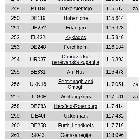
249.
PT184
Baixo Alentejo
115 513
za
250.
DE119
Hohenlohe
115 644
251.
DE252
Erlangen
115 928
252.
EL422
Kyklades
115 949
253.
DE248
Forchheim
116 184
Dubrovacko-
254.
HR037
116 393
neretvanska zupanija
255.
BE331
Arr. Huy
116 478
Fermanagh and
256.
UKN16
117 051
za
Omagh
257.
DEG0P
Wartburgkreis
117 131
za
258.
DE733
Hersfeld-Rotenburg
117 414
259.
DE40I
Uckermark
117 432
260.
DE258
Fürth, Landkreis
117 719
261.
SI043
Goriška regija
118 096