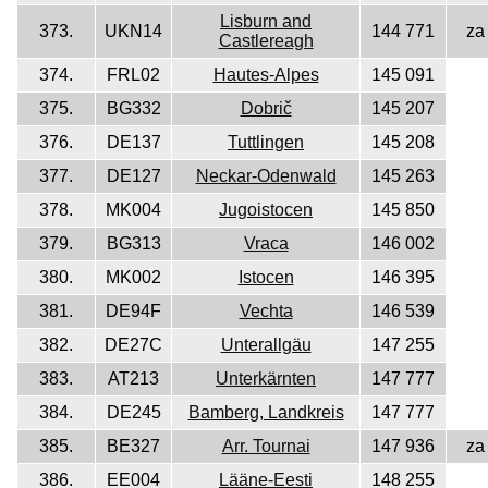
Lisburn and
373.
UKN14
144 771
za
Castlereagh
374.
FRL02
Hautes-Alpes
145 091
375.
BG332
Dobrič
145 207
376.
DE137
Tuttlingen
145 208
377.
DE127
Neckar-Odenwald
145 263
378.
MK004
Jugoistocen
145 850
379.
BG313
Vraca
146 002
380.
MK002
Istocen
146 395
381.
DE94F
Vechta
146 539
382.
DE27C
Unterallgäu
147 255
383.
AT213
Unterkärnten
147 777
384.
DE245
Bamberg, Landkreis
147 777
385.
BE327
Arr. Tournai
147 936
za
386.
EE004
Lääne-Eesti
148 255