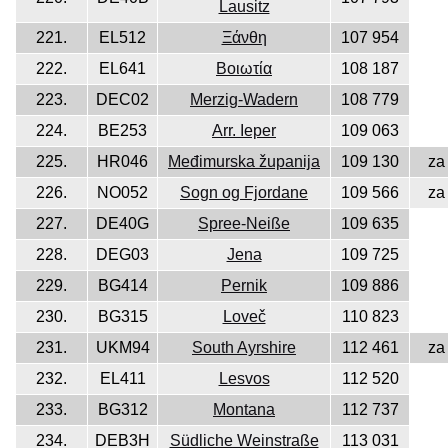
Lausitz
221.
EL512
Ξάνθη
107 954
222.
EL641
Βοιωτία
108 187
223.
DEC02
Merzig-Wadern
108 779
224.
BE253
Arr. Ieper
109 063
225.
HR046
Međimurska županija
109 130
za
226.
NO052
Sogn og Fjordane
109 566
za
227.
DE40G
Spree-Neiße
109 635
228.
DEG03
Jena
109 725
229.
BG414
Pernik
109 886
230.
BG315
Loveč
110 823
231.
UKM94
South Ayrshire
112 461
za
232.
EL411
Lesvos
112 520
233.
BG312
Montana
112 737
234.
DEB3H
Südliche Weinstraße
113 031