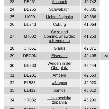
23.
DE251
Ansbach
40 742
24.
DE255
Schwabach
40 835
25.
LI000
Lichtenštajnsko
40 886
26.
DE243
Coburg
41 064
Gozo and
27.
MT002
Comino/Ghawdex
41 253
u Kemmuna
28.
CH051
Glarus
42 371
29.
DEG0N
Eisenach
42 408
za
Weiden in der
30.
DE233
42 444
Oberpfalz
31.
DE231
Amberg
42 553
32.
EL533
Φλώρινα
42 920
33.
EL412
Samos
43 010
Licko-senjska
34.
HR032
43 200
zupanija