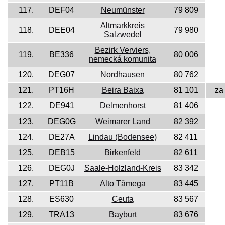
117.
DEF04
Neumünster
79 809
Altmarkkreis
118.
DEE04
79 980
Salzwedel
Bezirk Verviers,
119.
BE336
80 006
nemecká komunita
120.
DEG07
Nordhausen
80 762
121.
PT16H
Beira Baixa
81 101
za
122.
DE941
Delmenhorst
81 406
123.
DEG0G
Weimarer Land
82 392
124.
DE27A
Lindau (Bodensee)
82 411
125.
DEB15
Birkenfeld
82 611
126.
DEG0J
Saale-Holzland-Kreis
83 342
127.
PT11B
Alto Tâmega
83 445
128.
ES630
Ceuta
83 567
129.
TRA13
Bayburt
83 676