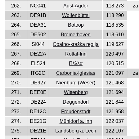
262.
NO041
Aust-Agder
118 273
za
263.
DE91B
Wolfenbüttel
118 290
264.
DEA31
Bottrop
118 535
265.
DE502
Bremerhaven
118 610
266.
SI044
Obalno-kraška regija
119 627
267.
DE22A
Rottal-Inn
120 497
268.
EL524
Πέλλα
120 515
269.
ITG2C
Carbonia-Iglesias
121 097
za
270.
DE927
Nienburg (Weser)
121 468
271.
DEE0E
Wittenberg
121 694
272.
DE224
Deggendorf
121 844
273.
DE12C
Freudenstadt
121 958
274.
DE21G
Mühldorf a. Inn
122 037
275.
DE21E
Landsberg a. Lech
122 107