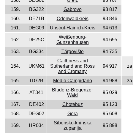
158.
DEG0L
Greiz
93 707
159.
BG322
Gabrovo
93 817
160.
DE71B
Odenwaldkreis
93 846
161.
DEG09
Unstrut-Hainich-Kreis
94 613
Weißenburg-
162.
DE25C
94 695
Gunzenhausen
163.
BG334
Tărgovište
94 735
Caithness and
164.
UKM61
Sutherland and Ross
94 917
za
and Cromarty
165.
ITG2B
Medio Campidano
94 988
za
Bludenz-Bregenzer
166.
AT341
95 029
Wald
167.
DE402
Chotebuz
95 123
168.
DEG02
Gera
95 608
Sibensko-kninska
169.
HR034
95 898
zupanija