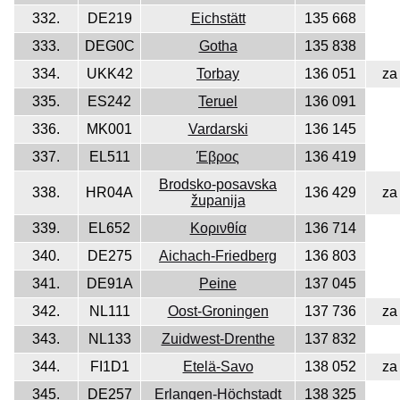
332.
DE219
Eichstätt
135 668
333.
DEG0C
Gotha
135 838
334.
UKK42
Torbay
136 051
za
335.
ES242
Teruel
136 091
336.
MK001
Vardarski
136 145
337.
EL511
Έβρος
136 419
Brodsko-posavska
338.
HR04A
136 429
za
županija
339.
EL652
Κορινθία
136 714
340.
DE275
Aichach-Friedberg
136 803
341.
DE91A
Peine
137 045
342.
NL111
Oost-Groningen
137 736
za
343.
NL133
Zuidwest-Drenthe
137 832
344.
FI1D1
Etelä-Savo
138 052
za
345.
DE257
Erlangen-Höchstadt
138 325