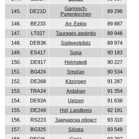
Garmisch-
145.
DE21D
89 296
Partenkirchen
146.
BE233
Arr. Eeklo
89 887
147.
LT027
Tauragės apskritis
89 946
148.
DEB3K
Südwestpfalz
89 974
149.
ES417
Soria
90 183
150.
DE917
Helmstedt
90 227
151.
BG424
Smoľan
90 534
152.
DE268
Kitzingen
91 287
153.
TRA24
Ardahan
91 354
154.
DE93A
Uelzen
91 638
155.
DE249
Hof, Landkreis
92 191
156.
RS223
Зајечарска област
93 310
157.
BG325
Silistra
93 549