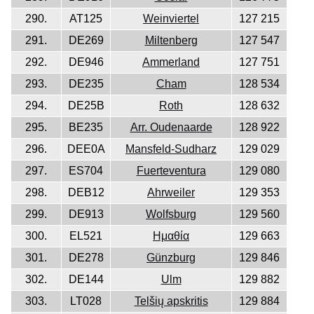
290.
AT125
Weinviertel
127 215
291.
DE269
Miltenberg
127 547
292.
DE946
Ammerland
127 751
293.
DE235
Cham
128 534
294.
DE25B
Roth
128 632
295.
BE235
Arr. Oudenaarde
128 922
296.
DEE0A
Mansfeld-Sudharz
129 029
297.
ES704
Fuerteventura
129 080
298.
DEB12
Ahrweiler
129 353
299.
DE913
Wolfsburg
129 560
300.
EL521
Ημαθία
129 663
301.
DE278
Günzburg
129 846
302.
DE144
Ulm
129 882
303.
LT028
Telšių apskritis
129 884