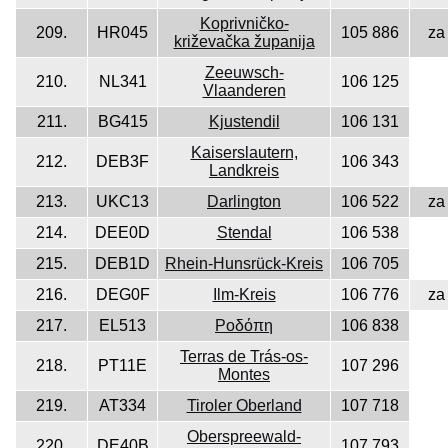
Koprivničko-
209.
HR045
105 886
za
križevačka županija
Zeeuwsch-
210.
NL341
106 125
Vlaanderen
211.
BG415
Kjustendil
106 131
Kaiserslautern,
212.
DEB3F
106 343
Landkreis
213.
UKC13
Darlington
106 522
za
214.
DEE0D
Stendal
106 538
215.
DEB1D
Rhein-Hunsrück-Kreis
106 705
216.
DEG0F
Ilm-Kreis
106 776
za
217.
EL513
Ροδόπη
106 838
Terras de Trás-os-
218.
PT11E
107 296
Montes
219.
AT334
Tiroler Oberland
107 718
Oberspreewald-
220.
DE40B
107 793