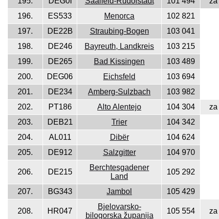
195.
DEG0I
Saalfeld-Rudolstadt
101 494
za
196.
ES533
Menorca
102 821
197.
DE22B
Straubing-Bogen
103 041
198.
DE246
Bayreuth, Landkreis
103 215
199.
DE265
Bad Kissingen
103 489
200.
DEG06
Eichsfeld
103 694
201.
DE234
Amberg-Sulzbach
103 982
202.
PT186
Alto Alentejo
104 304
za
203.
DEB21
Trier
104 342
204.
AL011
Dibër
104 624
205.
DE912
Salzgitter
104 970
Berchtesgadener
206.
DE215
105 292
Land
207.
BG343
Jambol
105 429
Bjelovarsko-
208.
HR047
105 554
za
bilogorska županija