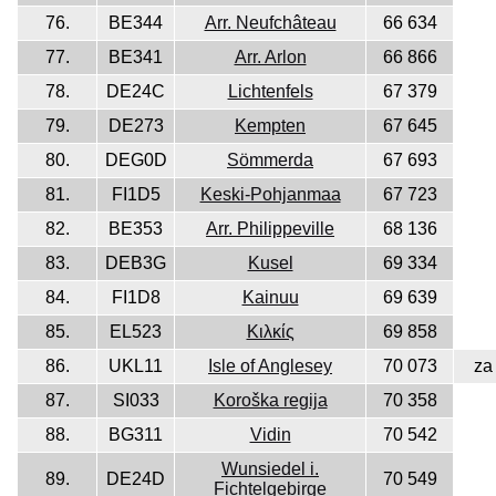
76.
BE344
Arr. Neufchâteau
66 634
77.
BE341
Arr. Arlon
66 866
78.
DE24C
Lichtenfels
67 379
79.
DE273
Kempten
67 645
80.
DEG0D
Sömmerda
67 693
81.
FI1D5
Keski-Pohjanmaa
67 723
82.
BE353
Arr. Philippeville
68 136
83.
DEB3G
Kusel
69 334
84.
FI1D8
Kainuu
69 639
85.
EL523
Κιλκίς
69 858
86.
UKL11
Isle of Anglesey
70 073
za
87.
SI033
Koroška regija
70 358
88.
BG311
Vidin
70 542
Wunsiedel i.
89.
DE24D
70 549
Fichtelgebirge