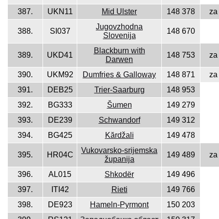
387.
UKN11
Mid Ulster
148 378
za
Jugovzhodna
388.
SI037
148 670
Slovenija
Blackburn with
389.
UKD41
148 753
za
Darwen
390.
UKM92
Dumfries & Galloway
148 871
za
391.
DEB25
Trier-Saarburg
148 953
392.
BG333
Šumen
149 279
393.
DE239
Schwandorf
149 312
394.
BG425
Kărdžali
149 478
Vukovarsko-srijemska
395.
HR04C
149 489
za
županija
396.
AL015
Shkodër
149 496
397.
ITI42
Rieti
149 766
398.
DE923
Hameln-Pyrmont
150 203