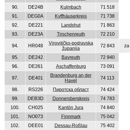
90.
DE24B
Kulmbach
71 518
91.
DEG0A
Kyffhäuserkreis
71 738
92.
DE221
Landshut
71 863
93.
DE23A
Tirschenreuth
72 210
Virovitičko-podravska
94.
HR048
72 843
za
županija
95.
DE242
Bayreuth
72 940
96.
DE261
Aschaffenburg
73 091
Brandenburg an der
97.
DE401
74 113
Havel
98.
RS226
Пиротска област
74 424
99.
DEB3D
Donnersbergkreis
74 783
100.
CH025
Kantón Jura
74 840
101.
NO073
Finnmark
75 042
102.
DEE01
Dessau-Roßlau
75 402