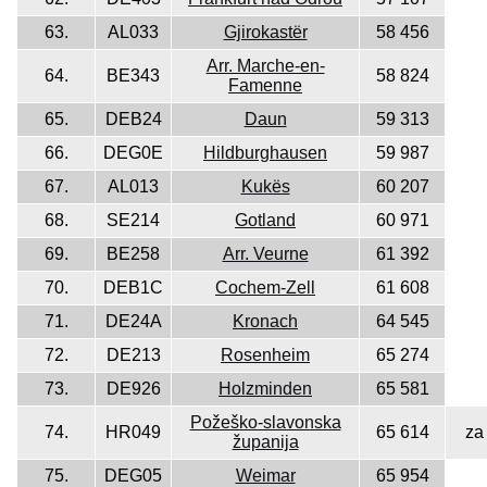
63.
AL033
Gjirokastër
58 456
Arr. Marche-en-
64.
BE343
58 824
Famenne
65.
DEB24
Daun
59 313
66.
DEG0E
Hildburghausen
59 987
67.
AL013
Kukës
60 207
68.
SE214
Gotland
60 971
69.
BE258
Arr. Veurne
61 392
70.
DEB1C
Cochem-Zell
61 608
71.
DE24A
Kronach
64 545
72.
DE213
Rosenheim
65 274
73.
DE926
Holzminden
65 581
Požeško-slavonska
74.
HR049
65 614
za
županija
75.
DEG05
Weimar
65 954