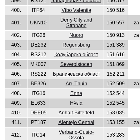
399.
RS121
Западнобачка област
150 317
400.
ITF64
Vibo Valentia
150 516
Derry City and
401.
UKN10
150 557
za
Strabane
402.
ITG26
Nuoro
150 913
za
403.
DE232
Regensburg
151 389
404.
RS212
Колубарска област
151 616
405.
MK007
Severoistocen
151 869
406.
RS222
Браничевска област
152 211
407.
BE326
Arr. Thuin
152 509
za
408.
ITG16
Enna
152 544
409.
EL633
Ηλεία
152 545
410.
DEE05
Anhalt-Bitterfeld
153 035
411.
PT187
Alentejo Central
153 155
za
Verbano-Cusio-
412.
ITC14
153 283
Ossola