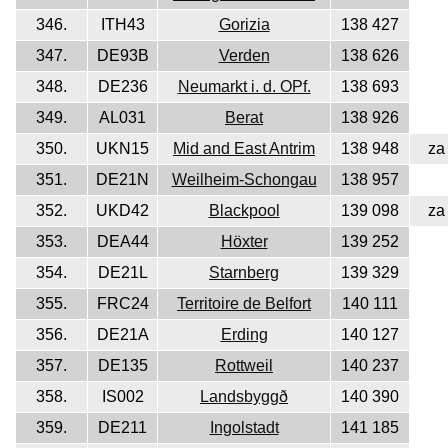
346.
ITH43
Gorizia
138 427
347.
DE93B
Verden
138 626
348.
DE236
Neumarkt i. d. OPf.
138 693
349.
AL031
Berat
138 926
350.
UKN15
Mid and East Antrim
138 948
za
351.
DE21N
Weilheim-Schongau
138 957
352.
UKD42
Blackpool
139 098
za
353.
DEA44
Höxter
139 252
354.
DE21L
Starnberg
139 329
355.
FRC24
Territoire de Belfort
140 111
356.
DE21A
Erding
140 127
357.
DE135
Rottweil
140 237
358.
IS002
Landsbyggð
140 390
359.
DE211
Ingolstadt
141 185