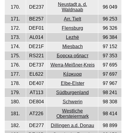
Neustadt a. d.
170.
DE237
96 049
Waldnaab
171.
BE257
Arr. Tielt
96 253
172.
DEF01
Flensburg
96 326
173.
AL014
Lezhë
96 384
174.
DE21F
Miesbach
97 152
175.
RS221
Борска област
97 353
176.
DE737
Werra-Meißner-Kreis
97 695
177.
EL622
Κέρκυρα
97 697
178.
DE407
Elbe-Elster
97 967
179.
AT113
Südburgenland
98 241
180.
DE804
Schwerin
98 308
Westliche
181.
AT226
98 414
Obersteiermark
182.
DE277
Dillingen a.d. Donau
98 899