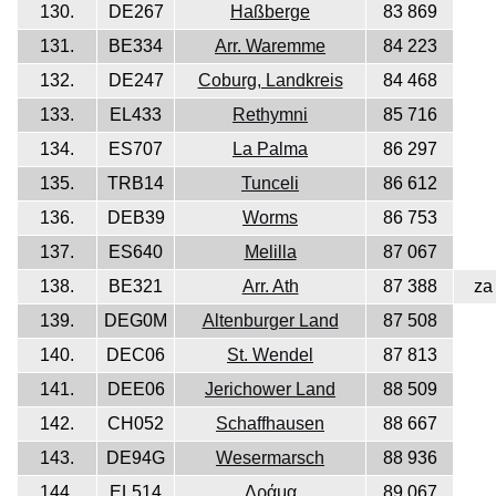
130.
DE267
Haßberge
83 869
131.
BE334
Arr. Waremme
84 223
132.
DE247
Coburg, Landkreis
84 468
133.
EL433
Rethymni
85 716
134.
ES707
La Palma
86 297
135.
TRB14
Tunceli
86 612
136.
DEB39
Worms
86 753
137.
ES640
Melilla
87 067
138.
BE321
Arr. Ath
87 388
za
139.
DEG0M
Altenburger Land
87 508
140.
DEC06
St. Wendel
87 813
141.
DEE06
Jerichower Land
88 509
142.
CH052
Schaffhausen
88 667
143.
DE94G
Wesermarsch
88 936
144.
EL514
Δράμα
89 067