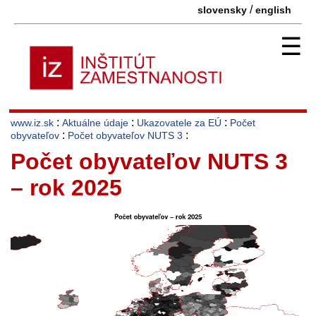
/
slovensky
english
☰
:
:
:
www.iz.sk
Aktuálne údaje
Ukazovatele za EÚ
Počet
:
:
obyvateľov
Počet obyvateľov NUTS 3
Počet obyvateľov NUTS 3
– rok 2025