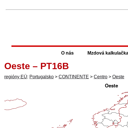
O nás
Mzdová kalkulačk
Oeste – PT16B
regióny EÚ
:
Portugalsko
>
CONTINENTE
>
Centro
>
Oeste