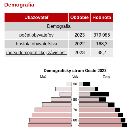
Demografia
Ukazovateľ
Obdobie
Hodnota
Demografia
počet obyvateľov
2023
379 085
hustota obyvateľstva
2022
168,3
index demografickej závislosti
2023
38,7