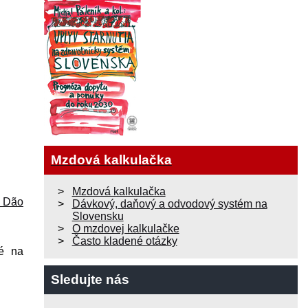
Mzdová kalkulačka
Mzdová kalkulačka
 Dão
Dávkový, daňový a odvodový systém na
Slovensku
O mzdovej kalkulačke
Často kladené otázky
né na
Sledujte nás