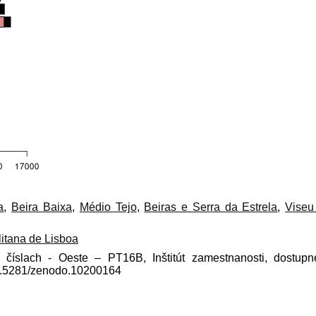
a
,
Beira Baixa
,
Médio Tejo
,
Beiras e Serra da Estrela
,
Viseu
itana de Lisboa
 číslach - Oeste – PT16B, Inštitút zamestnanosti, dostup
10.5281/zenodo.10200164