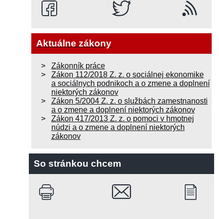
Aktuálne zákony
Zákonník práce
Zákon 112/2018 Z. z. o sociálnej ekonomike
a sociálnych podnikoch a o zmene a doplnení
niektorých zákonov
Zákon 5/2004 Z. z. o službách zamestnanosti
a o zmene a doplnení niektorých zákonov
Zákon 417/2013 Z. z. o pomoci v hmotnej
núdzi a o zmene a doplnení niektorých
zákonov
So stránkou chcem