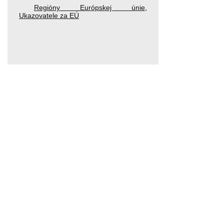
Regióny Európskej únie
,
Ukazovatele za EÚ