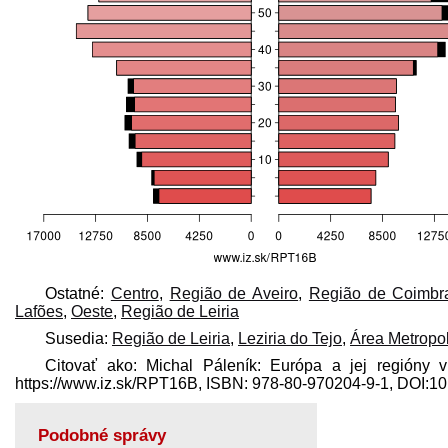
Ostatné:
Centro
,
Região de Aveiro
,
Região de Coimbr
Lafões
,
Oeste
,
Região de Leiria
Susedia:
Região de Leiria
,
Leziria do Tejo
,
Área Metropol
Citovať ako: Michal Páleník: Európa a jej regióny v
https://www.iz.sk/​RPT16B, ISBN: 978-80-970204-9-1, DOI:
Podobné správy