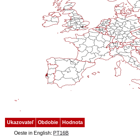
Ukazovateľ
Obdobie
Hodnota
Oeste in English:
PT16B