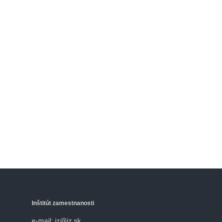
Inštitút zamestnanosti
e-mail: iz@iz.sk