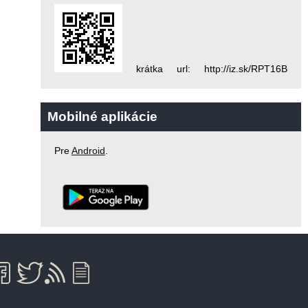
krátka url: http://iz.sk/RPT16B
Mobilné aplikácie
Pre
Android
.