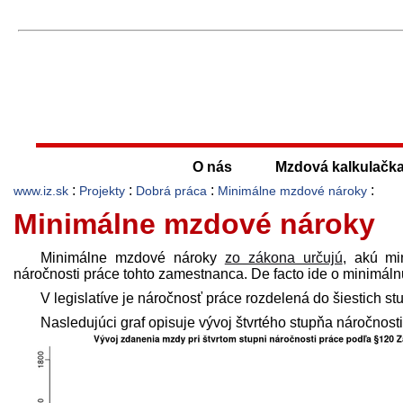
O nás
Mzdová kalkulačk
:
:
:
:
www.iz.sk
Projekty
Dobrá práca
Minimálne mzdové nároky
Minimálne mzdové nároky
Minimálne mzdové nároky
zo zákona určujú
, akú mi
náročnosti práce tohto zamestnanca. De facto ide o minimál
V legislatíve je náročnosť práce rozdelená do šiestich st
Nasledujúci graf opisuje vývoj štvrtého stupňa náročnos