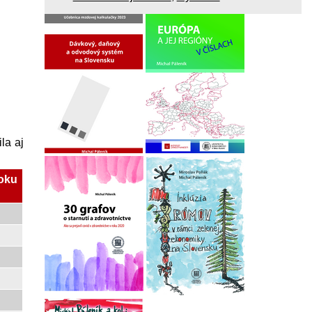
la aj
roku