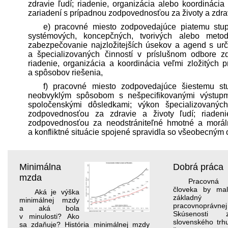
zdravie ľudí; riadenie, organizácia alebo koordinácia
zariadení s prípadnou zodpovednosťou za životy a zdra
e) pracovné miesto zodpovedajúce piatemu stupň
systémových, koncepčných, tvorivých alebo met
zabezpečovanie najzložitejších úsekov a agend s u
a špecializovaných činností v príslušnom odbore zd
riadenie, organizácia a koordinácia veľmi zložitých
a spôsobov riešenia,
f) pracovné miesto zodpovedajúce šiestemu stup
neobvyklým spôsobom s nešpecifikovanými výstupm
spoločenskými dôsledkami; výkon špecializovaných 
zodpovednosťou za zdravie a životy ľudí; riadeni
zodpovednosťou za neodstrániteľné hmotné a morál
a konfliktné situácie spojené spravidla so všeobecným 
Minimálna
Dobrá práca
mzda
Pracovná
človeka by mal
Aká je výška
základný d
minimálnej mzdy
pracovnoprávn
a aká bola
Skúsenosti 
v minulosti? Ako
slovenského trh
sa zdaňuje? História minimálnej mzdy