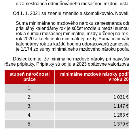
o zamestnanca odmeňovaného mesačnou mzdou, ustanov
Od 1. 1. 2021 sa znenie zmenilo a skomplikovalo. Noveli
Suma minimálneho mzdového nároku zamestnanca odm
príslušný kalendárny rok je súčet rozdielu medzi sumo
rok a sumou mesačnej minimálnej mzdy určenej na rok
rok 2020 a koeficientu minimálnej mzdy. Suma minimál
kalendárny rok za každú hodinu odpracovanú zamest
je 1/174 zo sumy minimálneho mzdového nároku podľa p
Dôsledkom je, že minimálne mzdové nároky pri najvyššo
rôzne príplatky
. Príplatky sú od júla 2023 opätovne valorizov
stupeň náročnosti
minimálne mzdové nároky podľ
práce
v roku 2
1.
2.
1 031 €
3.
1 147 €
4.
1 263 €
5.
1 379 €