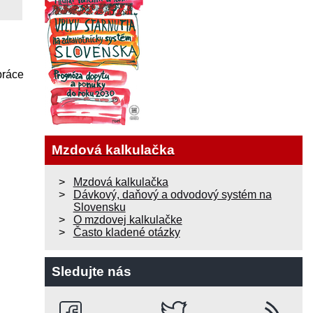
práce
Mzdová kalkulačka
Mzdová kalkulačka
Dávkový, daňový a odvodový systém na
Slovensku
O mzdovej kalkulačke
Často kladené otázky
Sledujte nás