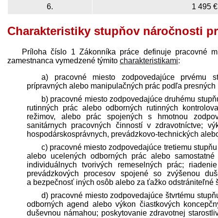
6.
1 495 €
Charakteristiky stupňov náročnosti p
Príloha číslo 1 Zákonníka práce definuje pracovné m
zamestnanca vymedzené týmito
charakteristikami
:
a) pracovné miesto zodpovedajúce prvému st
prípravných alebo manipulačných prác podľa presných
b) pracovné miesto zodpovedajúce druhému stupňu
rutinných prác alebo odborných rutinných kontrolo
režimov, alebo prác spojených s hmotnou zodpov
sanitárnych pracovných činností v zdravotníctve; vý
hospodárskosprávnych, prevádzkovo-technických aleb
c) pracovné miesto zodpovedajúce tretiemu stupňu
alebo ucelených odborných prác alebo samostatné 
individuálnych tvorivých remeselných prác; riaden
prevádzkových procesov spojené so zvýšenou du
a bezpečnosť iných osôb alebo za ťažko odstrániteľné 
d) pracovné miesto zodpovedajúce štvrtému stupň
odborných agend alebo výkon čiastkových koncepčn
duševnou námahou; poskytovanie zdravotnej starostliv