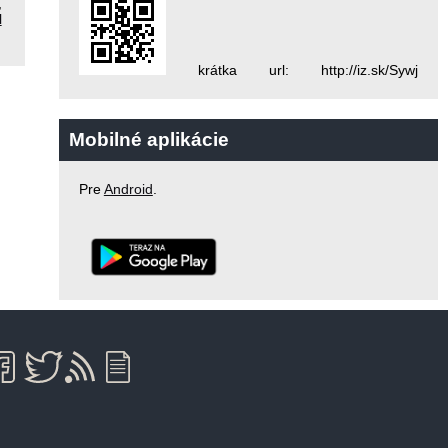
,
l
krátka url: http://iz.sk/Sywj
Mobilné aplikácie
Pre
Android
.