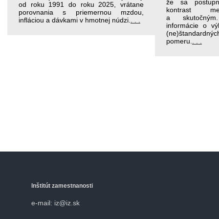
že sa postupn
od roku 1991 do roku 2025, vrátane
kontrast me
porovnania s priemernou mzdou,
a skutočný
infláciou a dávkami v hmotnej núdzi.
. . .
informácie o v
(ne)štandardný
pomeru.
. . .
Inštitút zamestnanosti
e-mail: iz@iz.sk