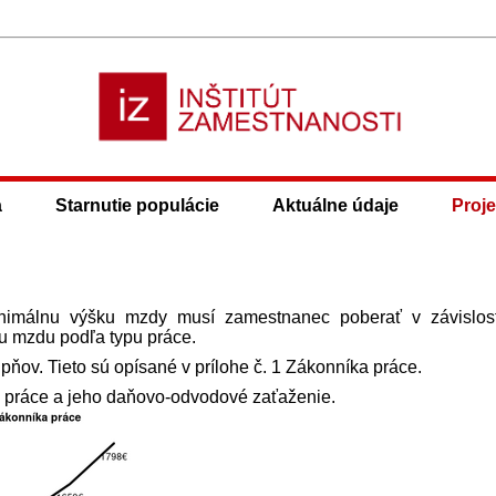
a
Starnutie populácie
Aktuálne údaje
Proje
nimálnu výšku mzdy musí zamestnanec poberať v závislos
nu mzdu podľa typu práce.
upňov. Tieto sú opísané v prílohe č. 1 Zákonníka práce.
ti práce a jeho daňovo-odvodové zaťaženie.