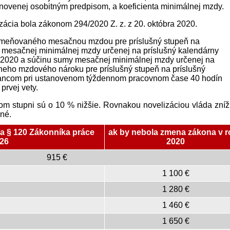
enej osobitným pred­pisom, a koeficienta minimálnej mzdy.
zácia bola zákonom 294/2020 Z. z. z 20. októbra 2020.
eňovaného mesačnou mzdou pre príslušný stupeň na
u mesačnej minimálnej mzdy určenej na príslušný kalendárny
 2020 a súčinu sumy mesačnej minimálnej mzdy určenej na
neho mzdového nároku pre príslušný stupeň na príslušný
nancom pri ustanovenom týždennom pracovnom čase 40 hodín
rvej vety.
m stupni sú o 10 % nižšie. Rovnakou novelizáciou vláda zníži
ané.
a § 120 Zákonníka práce
ak by nebola zmena zákona v 
026
2020
915 €
1 100 €
1 280 €
1 460 €
1 650 €