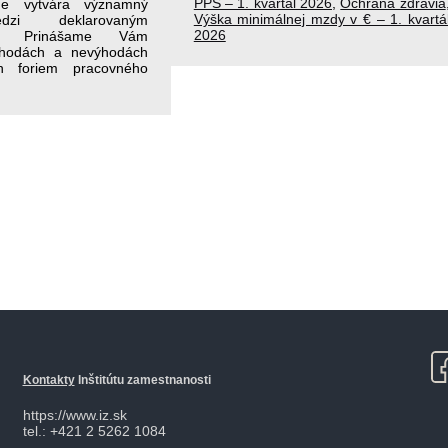
PPS – 1. kvartál 2026
,
Ochrana zdravia
e vytvára významný
Výška minimálnej mzdy v € – 1. kvartá
dzi deklarovaným
2026
m. Prinášame Vám
ýhodách a nevýhodách
ch foriem pracovného
Kontakty
Inštitútu zamestnanosti
https://www.iz.sk
tel.: +421 2 5262 1084