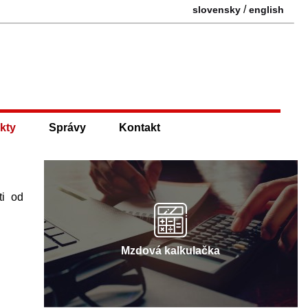
/
slovensky
english
kty
Správy
Kontakt
ti od
Mzdová kalkulačka