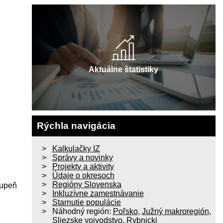
Aktuálne štatistiky
Rýchla navigácia
Kalkulačky IZ
Správy a novinky
Projekty a aktivity
Údaje o okresoch
Regióny Slovenska
tupeň
Inkluzívne zamestnávanie
Starnutie populácie
Náhodný región:
Poľsko
,
Južný makroregión
,
Sliezske vojvodstvo
,
Rybnicki