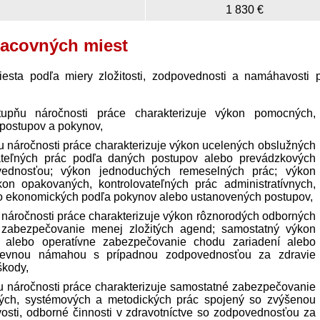
1 830 €
racovných miest
iesta podľa miery zložitosti, zodpovednosti a namáhavosti 
upňu náročnosti práce charakterizuje výkon pomocných,
 postupov a pokynov,
 náročnosti práce charakterizuje výkon ucelených obslužných
vateľných prác podľa daných postupov alebo prevádzkových
ednosťou; výkon jednoduchých remeselných prác; výkon
kon opakovaných, kontrolovateľných prác administratívnych,
o ekonomických podľa pokynov alebo ustanovených postupov,
 náročnosti práce charakterizuje výkon rôznorodých odborných
zabezpečovanie menej zložitých agend; samostatný výkon
ie alebo operatívne zabezpečovanie chodu zariadení alebo
ševnou námahou s prípadnou zodpovednosťou za zdravie
škody,
u náročnosti práce charakterizuje samostatné zabezpečovanie
ých, systémových a metodických prác spojený so zvýšenou
osti, odborné činnosti v zdravotníctve so zodpovednosťou za