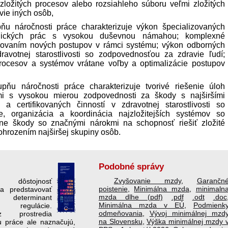
 zložitých procesov alebo rozsiahleho súboru veľmi zložitých
vie iných osôb,
u náročnosti práce charakterizuje výkon špecializovaných
odických prác s vysokou duševnou námahou; komplexné
rčovaním nových postupov v rámci systému; výkon odborných
ravotnej starostlivosti so zodpovednosťou za zdravie ľudí;
 procesov a systémov vrátane voľby a optimalizácie postupov
ňu náročnosti práce charakterizuje tvorivé riešenie úloh
i s vysokou mierou zodpovednosti za škody s najširšími
a certifikovaných činností v zdravotnej starostlivosti so
e, organizácia a koordinácia najzložitejších systémov so
ne škody so značnými nárokmi na schopnosť riešiť zložité
ohrozením najširšej skupiny osôb.
Podobné správy
Zvyšovanie mzdy
,
Garančn
 dôstojnosť
poistenie
,
Minimálna mzda
,
minimaln
a pred­stavovať
mzda dlhe (pdf)
.pdf
.odt
.doc
eterminant
Minimálna mzda v EÚ
,
Podmienk
ej regulácie.
odmeňovania
,
Vývoj minimálnej mzd
z prostredia
na Slovensku
,
Výška minimálnej mzdy 
u práce ale naznačujú,