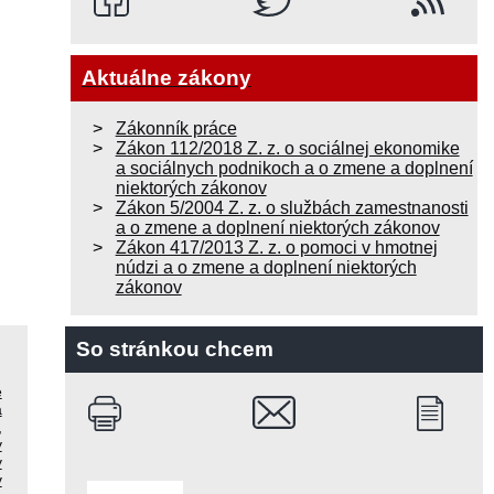
Aktuálne zákony
Zákonník práce
Zákon 112/2018 Z. z. o sociálnej ekonomike
a sociálnych podnikoch a o zmene a doplnení
niektorých zákonov
Zákon 5/2004 Z. z. o službách zamestnanosti
a o zmene a doplnení niektorých zákonov
Zákon 417/2013 Z. z. o pomoci v hmotnej
núdzi a o zmene a doplnení niektorých
zákonov
So stránkou chcem
é
a
,
y
y
v