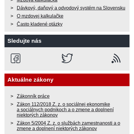
Dávkový, daňový a odvodový systém na Slovensku
O mzdovej kalkulačke
Často kladené otázky
Sledujte nás
Aktuálne zákony
Zákonník práce
Zákon 112/2018 Z. z. o sociálnej ekonomike
a sociálnych podnikoch a o zmene a doplnení
niektorých zákonov
Zákon 5/2004 Z. z. o službách zamestnanosti a o
zmene a doplnení niektorých zákonov