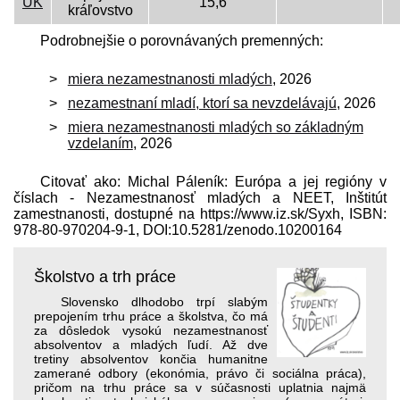
UK
15,6
kráľovstvo
Podrobnejšie o porovnávaných premenných:
miera nezamestnanosti mladých
, 2026
nezamestnaní mladí, ktorí sa nevzdelávajú
, 2026
miera nezamestnanosti mladých so základným
vzdelaním
, 2026
Citovať ako: Michal Páleník: Európa a jej regióny v
číslach - Nezamestnanosť mladých a NEET, Inštitút
zamestnanosti, dostupné na https://www.iz.sk/​Syxh, ISBN:
978-80-970204-9-1, DOI:10.5281/zenodo.10200164
Školstvo a trh práce
Slovensko dlhodobo trpí slabým
prepojením trhu práce a školstva, čo má
za dôsledok vysokú nezamestnanosť
absolventov a mladých ľudí. Až dve
tretiny absolventov končia humanitne
zamerané odbory (ekonómia, právo či sociálna práca),
pričom na trhu práce sa v súčasnosti uplatnia najmä