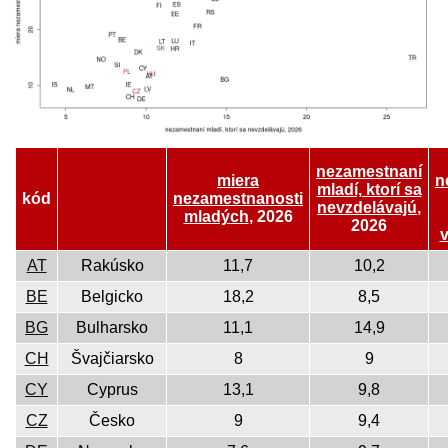
nezamestnaní
miera
n
mladí, ktorí sa
kód
nezamestnanosti
nevzdelávajú
,
mladých
, 2026
2026
AT
Rakúsko
11,7
10,2
BE
Belgicko
18,2
8,5
BG
Bulharsko
11,1
14,9
CH
Švajčiarsko
8
9
CY
Cyprus
13,1
9,8
CZ
Česko
9
9,4