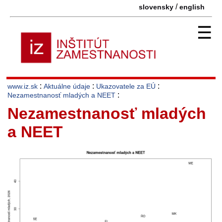
/
slovensky
english
☰
:
:
:
www.iz.sk
Aktuálne údaje
Ukazovatele za EÚ
:
Nezamestnanosť mladých a NEET
Nezamestnanosť mladých
a NEET