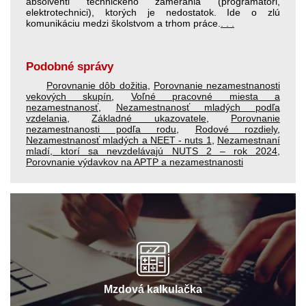
absolventi technického zamerania (programátori,
elektrotechnici), ktorých je nedostatok. Ide o zlú
komunikáciu medzi školstvom a trhom práce.
. . .
Podobné správy
Porovnanie dôb dožitia
,
Porovnanie nezamestnanosti
vekových skupín
,
Voľné pracovné miesta a
nezamestnanosť
,
Nezamestnanosť mladých podľa
vzdelania
,
Základné ukazovatele
,
Porovnanie
nezamestnanosti podľa rodu
,
Rodové rozdiely
,
Nezamestnanosť mladých a NEET - nuts 1
,
Nezamestnaní
mladí, ktorí sa nevzdelávajú NUTS 2 – rok 2024
,
Porovnanie výdavkov na APTP a nezamestnanosti
Mzdová kalkulačka