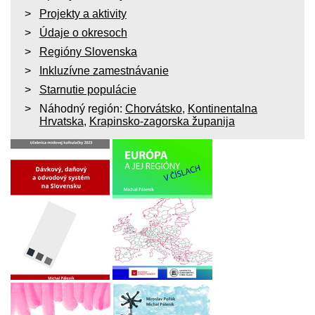
Projekty a aktivity
Údaje o okresoch
Regióny Slovenska
Inkluzívne zamestnávanie
Starnutie populácie
Náhodný región:
Chorvátsko
,
Kontinentalna
Hrvatska
,
Krapinsko-zagorska županija