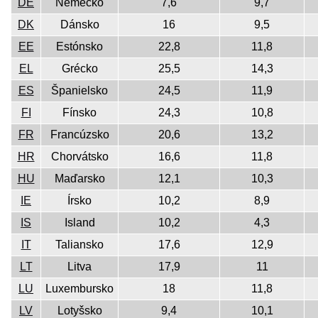
DE
Nemecko
7,6
9,7
DK
Dánsko
16
9,5
EE
Estónsko
22,8
11,8
EL
Grécko
25,5
14,3
ES
Španielsko
24,5
11,9
FI
Fínsko
24,3
10,8
FR
Francúzsko
20,6
13,2
HR
Chorvátsko
16,6
11,8
HU
Maďarsko
12,1
10,3
IE
Írsko
10,2
8,9
IS
Island
10,2
4,3
IT
Taliansko
17,6
12,9
LT
Litva
17,9
11
LU
Luxembursko
18
11,8
LV
Lotyšsko
9,4
10,1