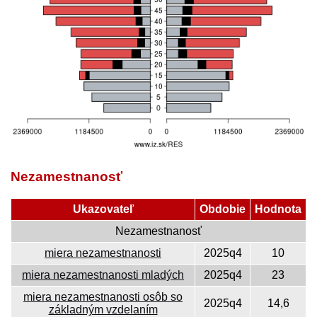
Nezamestnanosť
Ukazovateľ
Obdobie
Hodnota
Nezamestnanosť
miera nezamestnanosti
2025q4
10
miera nezamestnanosti mladých
2025q4
23
miera nezamestnanosti osôb so
2025q4
14,6
základným vzdelaním