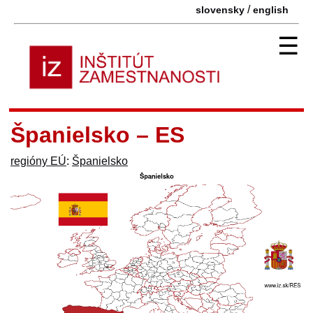
/
slovensky
english
☰
Španielsko – ES
regióny EÚ
:
Španielsko