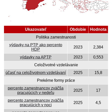
Ukazovateľ
Obdobie
Hodnota
Politika zamestnanosti
výdavky na PTP ako percento
2023
2,384
HDP
výdavky na APTP
2023
0,553
Celoživotné vzdelávanie
účasť na celoživotnom vzdelávaní
2025
15,8
Prekérne formy práce
percento zamestnancov zväčša
2025
17
pracujúcich v nedeľu
percento zamestnancov zväčša
2025
4,5
pracujúcich v noci