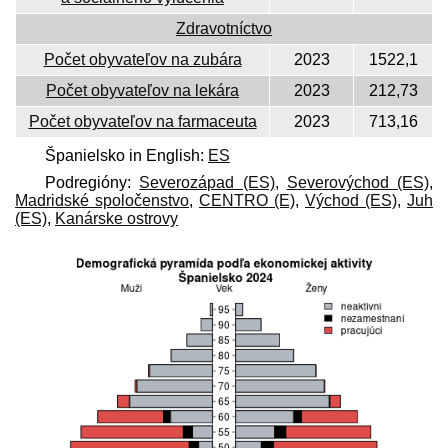
Zdravotníctvo
Počet obyvateľov na zubára
2023
1522,1
Počet obyvateľov na lekára
2023
212,73
Počet obyvateľov na farmaceuta
2023
713,16
Španielsko in English:
ES
Podregióny:
Severozápad (ES)
,
Severovýchod (ES)
,
Madridské spoločenstvo
,
CENTRO (E)
,
Východ (ES)
,
Juh
(ES)
,
Kanárske ostrovy