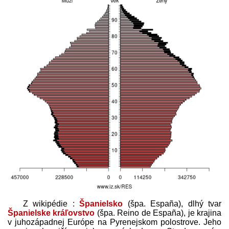
Z wikipédie :
Španielsko
(špa.
España
), dlhý tvar
Španielske kráľovstvo
(špa.
Reino de España
), je krajina
v juhozápadnej Európe na Pyrenejskom polostrove. Jeho