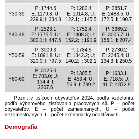
P: 1744.5
P: 1282.4
P: 2851.7
Y30-39
E: 1179.8; U:
E: 1014.8; U:
E: 2488.5; U:
229.9; I: 334.8
122.1; I: 145.5
172.5; I: 190.7
P: 2523.1
P: 1752.4
P: 3369.2
Y40-49
E: 1775.5; U:
E: 1408.3; U:
E: 3005.7; U:
300.1; I: 447.5
152.2; I: 191.9
156.1; I: 207.4
P: 3009.3
P: 1784.5
P: 2730.2
Y50-59
E: 1891.8; U:
E: 1342.2; U:
E: 2345.4; U:
320.0; I: 797.5
140.2; I: 302.1
134.3; I: 250.5
P: 3125.0
P: 1305.5
P: 1633.1
E: 783.0; U:
Y60-69
E: 459.4; U:
E: 718.5; U:
134.4; I:
56.9; I: 789.2
41.7; I: 872.9
2207.6
Pozn.: v tisícoch obyvateľov 2024, podľa
vzdelania
,
podľa výberového zisťovania pracovných síl. P – počet
obyvateľov, E – počet zamestnaných, U – počet
nezamestnaných, I – počet ekonomicky neaktívnych
Demografia