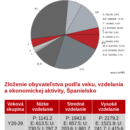
Zloženie obyvateľstva podľa veku, vzdelania
a ekonomickej aktivity, Španielsko
Veková
Nízke
Stredné
Vysoké
skupina
vzdelanie
vzdelanie
vzdelanie
P: 1141.2
P: 1942.8
P: 2179.2
Y20-29
E: 613.5; U:
E: 857.5; U:
E: 1521.9; U:
230.5; I: 297.2
203.6; I: 881.7
241.7; I: 415.6