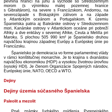
pevnina hraničí na juhu a východe so Stredozemným
morom (s výnimkou malej pozemnej hranice
s Gibraltárom), na severe s Francúzskom, Andorrou, na
severozápade s Biskajským zálivom a na západe
s Atlantickým oceánom a Portugalskom. K územiu
Španielska patria aj Baleárske ostrovy v Stredozemnom
mori, Kanárske ostrovy v Atlantickom oceáne pri pobreží
Afriky a dve enklávy v severnej Afrike, Ceuta a Melilla pri
Maroku. S plochou 505 990 km² je Španielsko druhou
najväčšou krajinou západnej Európy a Európskej únie po
Francúzsku.
Španielsko je demokracia vo forme parlamentnej vlády
v rámci konštitučnej monarchie. Je to krajina s dvanástou
najväčšou ekonomikou (HDP) a vysokou životnou úrovňou
(vysoký HDI). Je členom Organizácie Spojených národov,
Európskej únie, NATO, OECD a WTO.
Dejiny
Dejiny územia súčasného Španielska
Paleolit a mezolit
Prvé známky ľudského osídlenia Pyrenejského