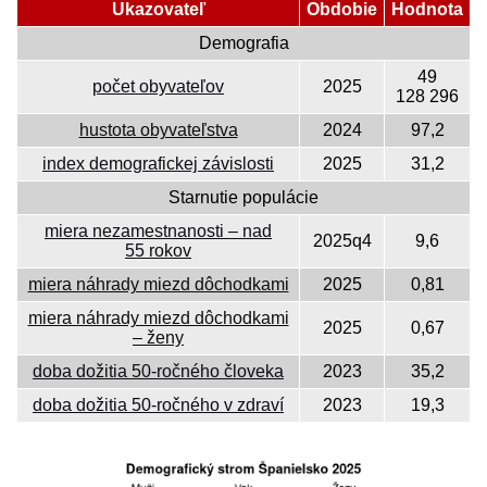
Ukazovateľ
Obdobie
Hodnota
Demografia
49
počet obyvateľov
2025
128 296
hustota obyvateľstva
2024
97,2
index demografickej závislosti
2025
31,2
Starnutie populácie
miera nezamestnanosti – nad
2025q4
9,6
55 rokov
miera náhrady miezd dôchodkami
2025
0,81
miera náhrady miezd dôchodkami
2025
0,67
– ženy
doba dožitia 50‐ročného človeka
2023
35,2
doba dožitia 50‐ročného v zdraví
2023
19,3