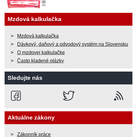
Mzdová kalkulačka
Mzdová kalkulačka
Dávkový, daňový a odvodový systém na Slovensku
O mzdovej kalkulačke
Často kladené otázky
Sledujte nás
Aktuálne zákony
Zákonník práce