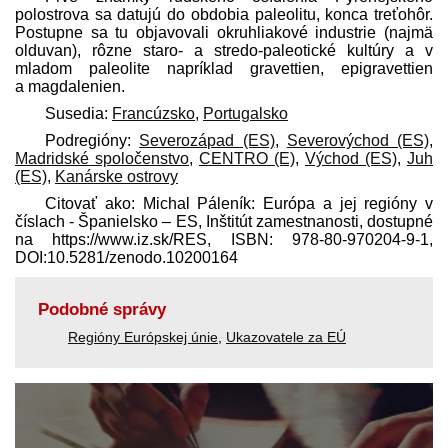
polostrova sa datujú do obdobia paleolitu, konca treťohôr.
Postupne sa tu objavovali okruhliakové industrie (najmä
olduvan), rôzne staro- a stredo-paleotické kultúry a v
mladom paleolite napríklad gravettien, epigravettien
a magdalenien.
Susedia:
Francúzsko
,
Portugalsko
Podregióny:
Severozápad (ES)
,
Severovýchod (ES)
,
Madridské spoločenstvo
,
CENTRO (E)
,
Východ (ES)
,
Juh
(ES)
,
Kanárske ostrovy
Citovať ako: Michal Páleník: Európa a jej regióny v
číslach - Španielsko – ES, Inštitút zamestnanosti, dostupné
na https://www.iz.sk/​RES, ISBN: 978-80-970204-9-1,
DOI:10.5281/zenodo.10200164
Podobné správy
Regióny Európskej únie
,
Ukazovatele za EÚ