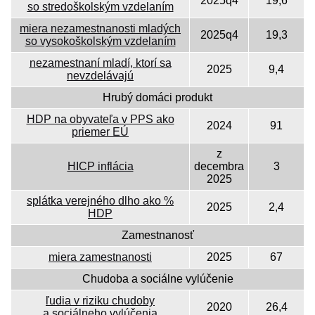
2025q4
19,6
so stredo­školským vzdelaním
miera nezamestnanosti mladých
2025q4
19,3
so vysoko­školským vzdelaním
nezamestnaní mladí, ktorí sa
2025
9,4
nevzdelávajú
Hrubý domáci produkt
HDP na obyvateľa v PPS ako
2024
91
priemer EÚ
z
HICP inflácia
decembra
3
2025
splátka verejného dlho ako %
2025
2,4
HDP
Zamestnanosť
miera zamestnanosti
2025
67
Chudoba a sociálne vylúčenie
ľudia v riziku chudoby
2020
26,4
a sociálneho vylúčenia