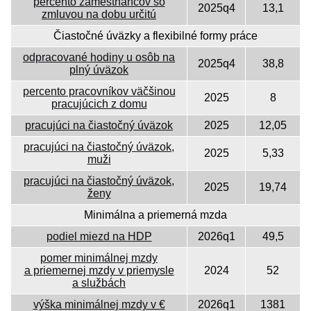
percento zamestnancov so
2025q4
13,1
zmluvou na dobu určitú
Čiastočné úväzky a flexibilné formy práce
odpracované hodiny u osôb na
2025q4
38,8
plný úväzok
percento pracovníkov väčšinou
2025
8
pracujúcich z domu
pracujúci na čiastočný úväzok
2025
12,05
pracujúci na čiastočný úväzok,
2025
5,33
muži
pracujúci na čiastočný úväzok,
2025
19,74
ženy
Minimálna a priemerná mzda
podiel miezd na HDP
2026q1
49,5
pomer minimálnej mzdy
a priemernej mzdy v priemysle
2024
52
a službách
výška minimálnej mzdy v €
2026q1
1381