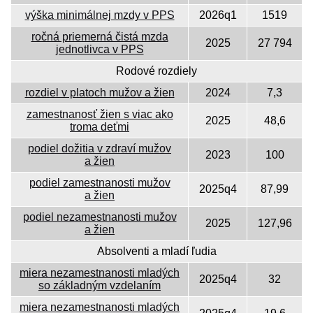
výška minimálnej mzdy v PPS
2026q1
1519
ročná priemerná čistá mzda
2025
27 794
jednotlivca v PPS
Rodové rozdiely
rozdiel v platoch mužov a žien
2024
7,3
zamestnanosť žien s viac ako
2025
48,6
troma deťmi
podiel dožitia v zdraví mužov
2023
100
a žien
podiel zamestnanosti mužov
2025q4
87,99
a žien
podiel nezamestnanosti mužov
2025
127,96
a žien
Absolventi a mladí ľudia
miera nezamestnanosti mladých
2025q4
32
so základným vzdelaním
miera nezamestnanosti mladých