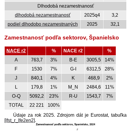
Dlhodobá nezamestnanosť
dlhodobá nezamestnanosť
2025q4
3,2
podiel dlhodobo nezamestnaných
2025
32,1
Zamestnanosť podľa sektorov, Španielsko
NACE r2
%
NACE r2
%
A
763,7
3%
B-E
3005,5
14%
F
1530
7%
G-I
6312,5
28%
J
840,1
4%
K
468,9
2%
L
179,8
1%
M_N
2484,6
11%
O-Q
5092,2
23%
R-U
1543,7
7%
TOTAL
22 221
100%
Údaje za rok 2025. Zdrojom dát je Eurostat, tabuľka
[lfst_r_lfe2en2]
.