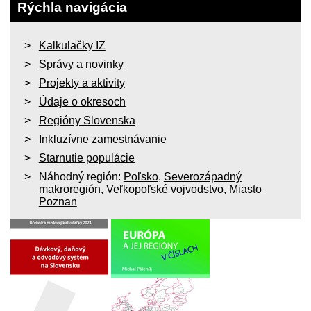
Rýchla navigácia
Kalkulačky IZ
Správy a novinky
Projekty a aktivity
Údaje o okresoch
Regióny Slovenska
Inkluzívne zamestnávanie
Starnutie populácie
Náhodný región:
Poľsko
,
Severozápadný
makroregión
,
Veľkopoľské vojvodstvo
,
Miasto
Poznan