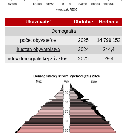
Ukazovateľ
Obdobie
Hodnota
Demografia
počet obyvateľov
2025
14 799 152
hustota obyvateľstva
2024
244,4
index demografickej závislosti
2025
29,4