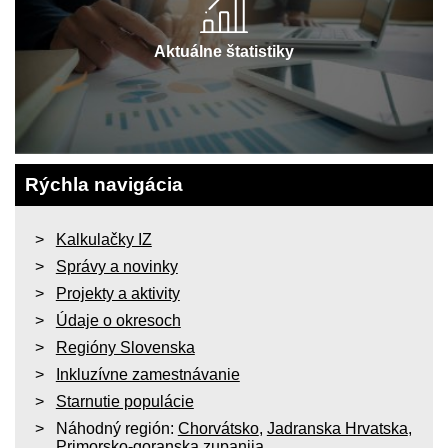
Aktuálne štatistiky
Rýchla navigácia
Kalkulačky IZ
Správy a novinky
Projekty a aktivity
Údaje o okresoch
Regióny Slovenska
Inkluzívne zamestnávanie
Starnutie populácie
Náhodný región:
Chorvátsko
,
Jadranska Hrvatska
,
Primorsko-goranska zupanija