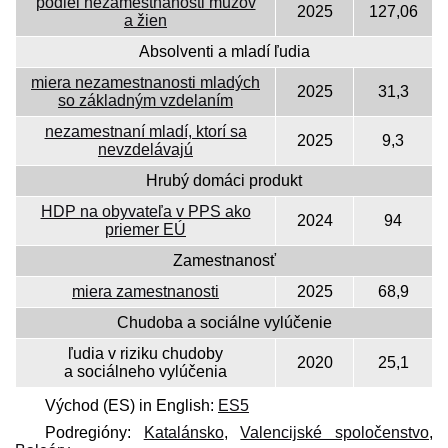
podiel nezamestnanosti mužov
2025
127,06
a žien
Absolventi a mladí ľudia
miera nezamestnanosti mladých
2025
31,3
so základným vzdelaním
nezamestnaní mladí, ktorí sa
2025
9,3
nevzdelávajú
Hrubý domáci produkt
HDP na obyvateľa v PPS ako
2024
94
priemer EÚ
Zamestnanosť
miera zamestnanosti
2025
68,9
Chudoba a sociálne vylúčenie
ľudia v riziku chudoby
2020
25,1
a sociálneho vylúčenia
Východ (ES) in English:
ES5
Podregióny:
Katalánsko
,
Valencijské spoločenstvo
,