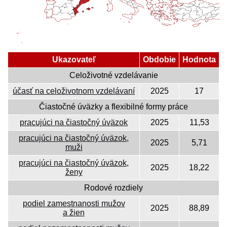
Ukazovateľ
Obdobie
Hodnota
Celoživotné vzdelávanie
účasť na celoživotnom vzdelávaní
2025
17
Čiastočné úväzky a flexibilné formy práce
pracujúci na čiastočný úväzok
2025
11,53
pracujúci na čiastočný úväzok,
2025
5,71
muži
pracujúci na čiastočný úväzok,
2025
18,22
ženy
Rodové rozdiely
podiel zamestnanosti mužov
2025
88,89
a žien