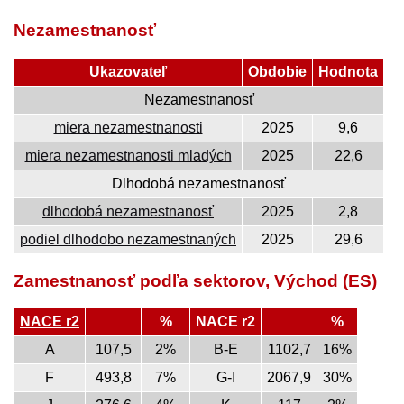
Nezamestnanosť
Ukazovateľ
Obdobie
Hodnota
Nezamestnanosť
miera nezamestnanosti
2025
9,6
miera nezamestnanosti mladých
2025
22,6
Dlhodobá nezamestnanosť
dlhodobá nezamestnanosť
2025
2,8
podiel dlhodobo nezamestnaných
2025
29,6
Zamestnanosť podľa sektorov, Východ (ES)
NACE r2
%
NACE r2
%
A
107,5
2%
B-E
1102,7
16%
F
493,8
7%
G-I
2067,9
30%