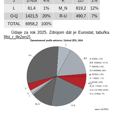
J
276,6
4%
K
117
2%
L
61,4
1%
M_N
819,2
12%
O-Q
1421,5
20%
R-U
490,7
7%
TOTAL
6958,2
100%
Údaje za rok 2025. Zdrojom dát je Eurostat, tabuľka
[lfst_r_lfe2en2]
.