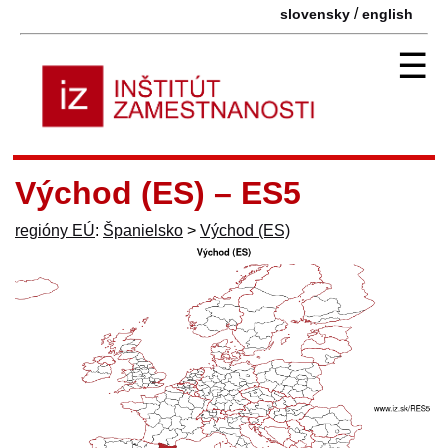
/
slovensky
english
☰
Východ (ES) – ES5
regióny EÚ
:
Španielsko
>
Východ (ES)