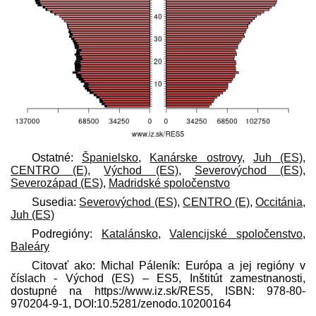
Ostatné:
Španielsko
,
Kanárske ostrovy
,
Juh (ES)
,
CENTRO (E)
,
Východ (ES)
,
Severovýchod (ES)
,
Severozápad (ES)
,
Madridské spoločenstvo
Susedia:
Severovýchod (ES)
,
CENTRO (E)
,
Occitánia
,
Juh (ES)
Podregióny:
Katalánsko
,
Valencijské spoločenstvo
,
Baleáry
Citovať ako: Michal Páleník: Európa a jej regióny v
číslach - Východ (ES) – ES5, Inštitút zamestnanosti,
dostupné na https://www.iz.sk/​RES5, ISBN: 978-80-
970204-9-1, DOI:10.5281/zenodo.10200164