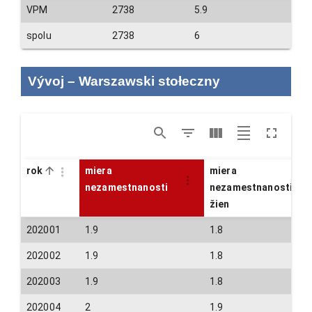
VPM
2738
5.9
spolu
2738
6
Vývoj
–
Warszawski stołeczny
rok
miera
miera
nezamestnanosti
nezamestnanosti
žien
202001
1.9
1.8
202002
1.9
1.8
202003
1.9
1.8
202004
2
1.9