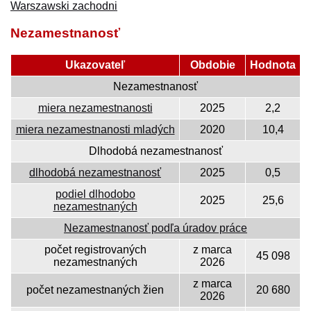
Warszawski zachodni
Nezamestnanosť
Ukazovateľ
Obdobie
Hodnota
Nezamestnanosť
miera nezamestnanosti
2025
2,2
miera nezamestnanosti mladých
2020
10,4
Dlhodobá nezamestnanosť
dlhodobá nezamestnanosť
2025
0,5
podiel dlhodobo
2025
25,6
nezamestnaných
Nezamestnanosť podľa úradov práce
počet registrovaných
z marca
45 098
nezamestnaných
2026
z marca
počet nezamestnaných žien
20 680
2026