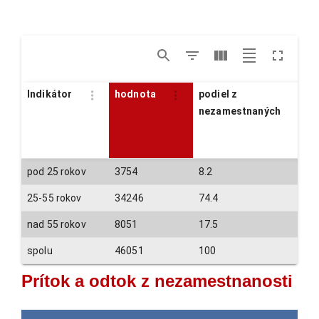
Indikátor
hodnota
podiel z
nezamestnaných
pod 25 rokov
3754
8.2
25-55 rokov
34246
74.4
nad 55 rokov
8051
17.5
spolu
46051
100
Prítok a odtok z nezamestnanosti