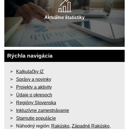
Aktuálne štatistiky
Rýchla navigácia
Kalkulačky IZ
Správy a novinky
Projekty a aktivity
Údaje o okresoch
Regióny Slovenska
Inkluzívne zamestnávanie
Starnutie populácie
Náhodný región:
Rakúsko
,
Západné Rakúsko
,