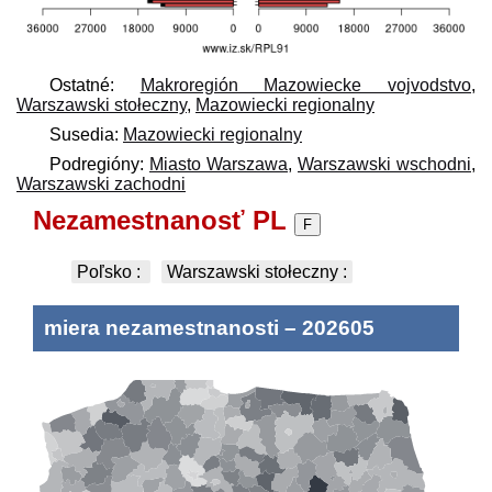
Ostatné:
Makroregión Mazowiecke vojvodstvo
,
Warszawski stołeczny
,
Mazowiecki regionalny
Susedia:
Mazowiecki regionalny
Podregióny:
Miasto Warszawa
,
Warszawski wschodni
,
Warszawski zachodni
Nezamestnanosť PL
F
Poľsko
:
Warszawski stołeczny
:
miera nezamestnanosti
–
202605