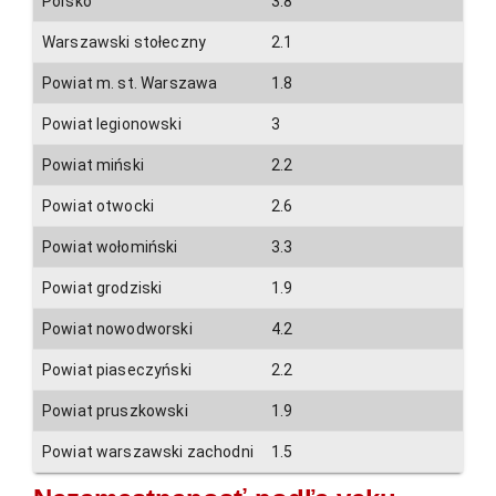
Poľsko
3.8
3.7
Warszawski stołeczny
2.1
1.9
Powiat m. st. Warszawa
1.8
1.7
Powiat legionowski
3
2.6
Powiat miński
2.2
2.1
Powiat otwocki
2.6
2
Powiat wołomiński
3.3
2.9
Powiat grodziski
1.9
1.7
Powiat nowodworski
4.2
3.8
Powiat piaseczyński
2.2
1.9
Powiat pruszkowski
1.9
1.8
Powiat warszawski zachodni
1.5
1.4