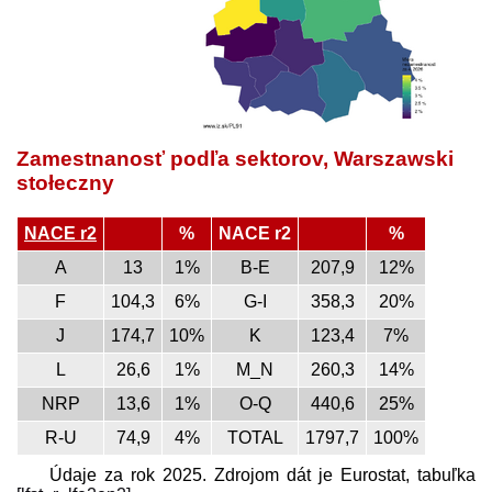
Zamestnanosť podľa sektorov, Warszawski
stołeczny
NACE r2
%
NACE r2
%
A
13
1%
B-E
207,9
12%
F
104,3
6%
G-I
358,3
20%
J
174,7
10%
K
123,4
7%
L
26,6
1%
M_N
260,3
14%
NRP
13,6
1%
O-Q
440,6
25%
R-U
74,9
4%
TOTAL
1797,7
100%
Údaje za rok 2025. Zdrojom dát je Eurostat, tabuľka