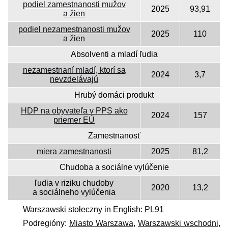
podiel zamestnanosti mužov
2025
93,91
a žien
podiel nezamestnanosti mužov
2025
110
a žien
Absolventi a mladí ľudia
nezamestnaní mladí, ktorí sa
2024
3,7
nevzdelávajú
Hrubý domáci produkt
HDP na obyvateľa v PPS ako
2024
157
priemer EÚ
Zamestnanosť
miera zamestnanosti
2025
81,2
Chudoba a sociálne vylúčenie
ľudia v riziku chudoby
2020
13,2
a sociálneho vylúčenia
Warszawski stołeczny in English:
PL91
Podregióny:
Miasto Warszawa
,
Warszawski wschodni
,