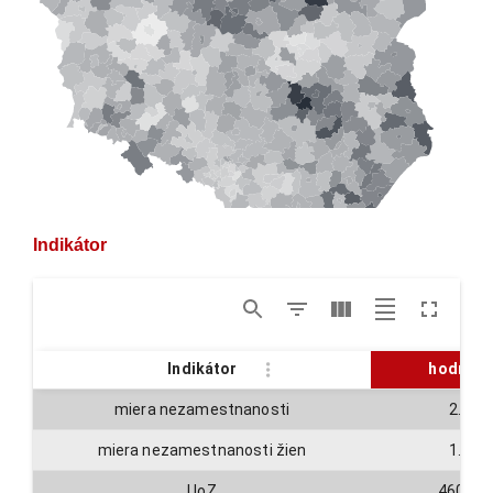
Indikátor
Indikátor
hodnota
miera nezamestnanosti
2.1
miera nezamestnanosti žien
1.9
UoZ
46051