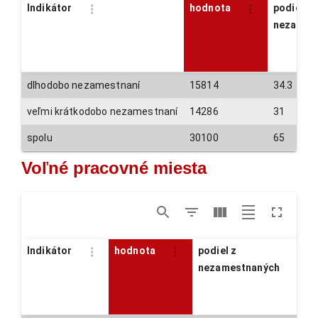
Indikátor
hodnota
podiel z
nezames
dlhodobo nezamestnaní
15814
34.3
veľmi krátkodobo nezamestnaní
14286
31
spolu
30100
65
Voľné pracovné miesta
Indikátor
hodnota
podiel z
nezamestnaných