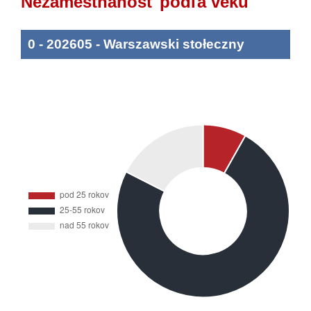
Nezamestnanosť podľa veku
0
-
202605
-
Warszawski stołeczny