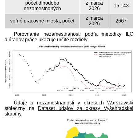
počet dlhodobo
z marca
15 143
nezamestnaných
2026
z marca
voľné pracovné miesta, počet
2667
2026
Porovnanie nezamestnanosti podľa metodiky ILO
a úradov práce ukazuje určite rozdiely.
Údaje o nezamestnanosti v okresoch Warszawski
stołeczny na
Dataset údajov za okresy Vyšehradskej
skupiny
.