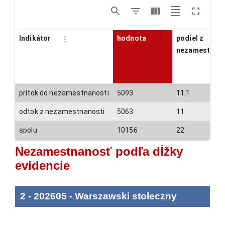
Indikátor
hodnota
podiel z
nezamestnan
prítok do nezamestnanosti
5093
11.1
odtok z nezamestnanosti
5063
11
spolu
10156
22
Nezamestnanosť podľa dĺžky
evidencie
2
-
202605
-
Warszawski stołeczny