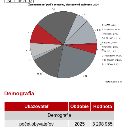
[lfst_r_lfe2en2]
.
Demografia
Ukazovateľ
Obdobie
Hodnota
Demografia
počet obyvateľov
2025
3 298 955