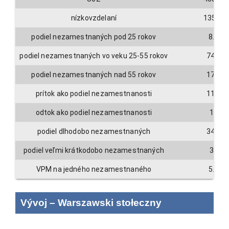
nízkovzdelaní
13577
podiel nezamestnaných pod 25 rokov
8.2
podiel nezamestnaných vo veku 25-55 rokov
74.4
podiel nezamestnaných nad 55 rokov
17.5
prítok ako podiel nezamestnanosti
11.1
odtok ako podiel nezamestnanosti
11
podiel dlhodobo nezamestnaných
34.3
podiel veľmi krátkodobo nezamestnaných
31
VPM na jedného nezamestnaného
5.9
Vývoj
–
Warszawski stołeczny