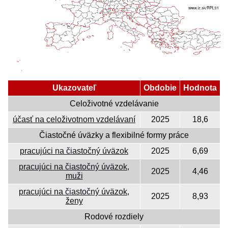
Ukazovateľ
Obdobie
Hodnota
Celoživotné vzdelávanie
účasť na celoživotnom vzdelávaní
2025
18,6
Čiastočné úväzky a flexibilné formy práce
pracujúci na čiastočný úväzok
2025
6,69
pracujúci na čiastočný úväzok,
2025
4,46
muži
pracujúci na čiastočný úväzok,
2025
8,93
ženy
Rodové rozdiely