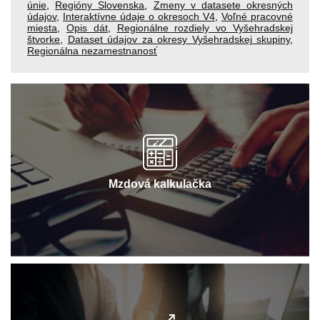
únie
,
Regióny Slovenska
,
Zmeny v datasete okresných
údajov
,
Interaktívne údaje o okresoch V4
,
Voľné pracovné
miesta
,
Opis dát
,
Regionálne rozdiely vo Vyšehradskej
štvorke
,
Dataset údajov za okresy Vyšehradskej skupiny
,
Regionálna nezamestnanosť
Mzdová kalkulačka