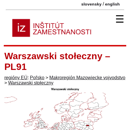
/
slovensky
english
☰
Warszawski stołeczny –
PL91
regióny EÚ
:
Poľsko
>
Makroregión Mazowiecke vojvodstvo
>
Warszawski stołeczny