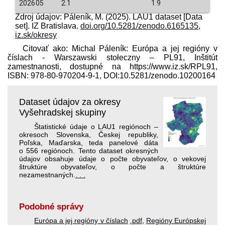
202605
2.1
1.9
Zdroj údajov: Páleník, M. (2025). LAU1 dataset [Data
set]. IZ Bratislava.
doi.org/10.5281/zenodo.6165135
,
iz.sk/okresy
Citovať ako: Michal Páleník: Európa a jej regióny v
číslach - Warszawski stołeczny – PL91, Inštitút
zamestnanosti, dostupné na https://www.iz.sk/​RPL91,
ISBN: 978-80-970204-9-1, DOI:10.5281/zenodo.10200164
Dataset údajov za okresy
Vyšehradskej skupiny
Štatistické údaje o LAU1 regiónoch –
okresoch Slovenska, Českej republiky,
Poľska, Maďarska, teda panelové dáta
o 556 regiónoch. Tento dataset okresných
údajov obsahuje údaje o počte obyvateľov, o vekovej
štruktúre obyvateľov, o počte a štruktúre
nezamestnaných.
. . .
Podobné správy
Európa a jej regióny v číslach
.pdf
,
Regióny Európskej