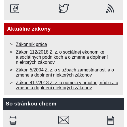
Aktuálne zákony
Zákonník práce
Zákon 112/2018 Z. z. o sociálnej ekonomike
a sociálnych podnikoch a o zmene a doplnení
niektorých zákonov
Zákon 5/2004 Z. z. o službách zamestnanosti a o
zmene a doplnení niektorých zákonov
Zákon 417/2013 Z. z. o pomoci v hmotnej núdzi a o
zmene a doplnení niektorých zákonov
So stránkou chcem