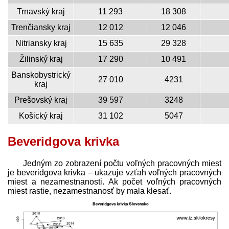
Trnavský kraj
11 293
18 308
Trenčiansky kraj
12 012
12 046
Nitriansky kraj
15 635
29 328
Žilinský kraj
17 290
10 491
Banskobystrický
27 010
4231
kraj
Prešovský kraj
39 597
3248
Košický kraj
31 102
5047
Beveridgova krivka
Jedným zo zobrazení počtu voľných pracovných miest
je beveridgova krivka – ukazuje vzťah voľných pracovných
miest a nezamestnanosti. Ak počet voľných pracovných
miest rastie, nezamestnanosť by mala klesať.