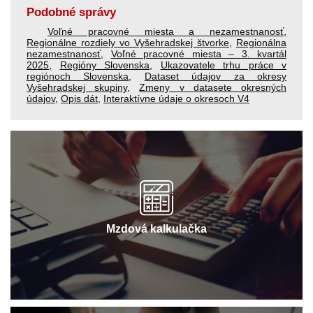
Podobné správy
Voľné pracovné miesta a nezamestnanosť
,
Regionálne rozdiely vo Vyšehradskej štvorke
,
Regionálna
nezamestnanosť
,
Voľné pracovné miesta – 3. kvartál
2025
,
Regióny Slovenska
,
Ukazovatele trhu práce v
regiónoch Slovenska
,
Dataset údajov za okresy
Vyšehradskej skupiny
,
Zmeny v datasete okresných
údajov
,
Opis dát
,
Interaktívne údaje o okresoch V4
Mzdová kalkulačka