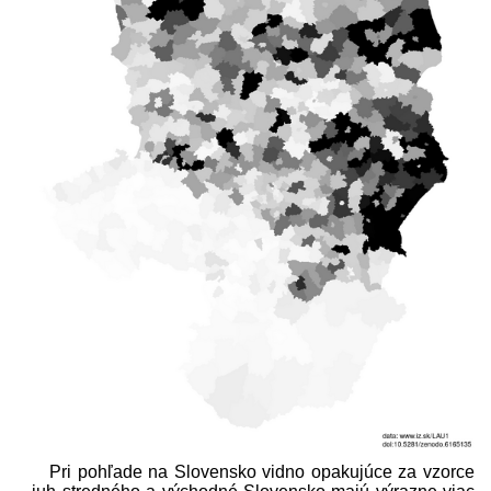
Pri pohľade na Slovensko vidno opakujúce za vzorce