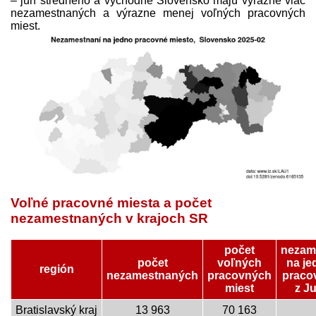
– juh stredného a východné Slovensko majú výrazne viac
nezamestnaných a výrazne menej voľných pracovných
miest.
Voľné pracovné miesta a počet
nezamestnaných v krajoch SR
počet
nezam
počet
voľných
na je
región
nezamestnaných
pracovných
praco
miest
z J
Bratislavský kraj
13 963
70 163