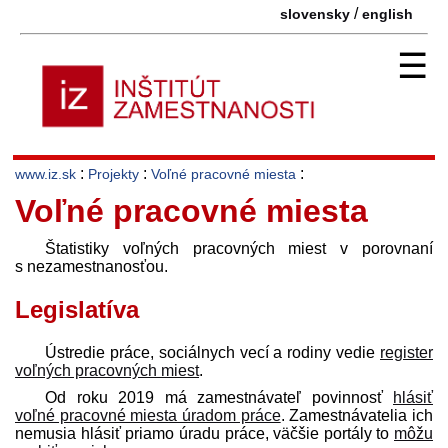
/
slovensky
english
☰
:
:
:
www.iz.sk
Projekty
Voľné pracovné miesta
Voľné pracovné miesta
Štatistiky voľných pracovných miest v porovnaní
s nezamestnanosťou.
Legislatíva
Ústredie práce, sociálnych vecí a rodiny vedie
register
voľných pracovných miest
.
Od roku 2019 má zamest­návateľ povinnosť
hlásiť
voľné pracovné miesta úradom práce
. Zamest­návatelia ich
nemusia hlásiť priamo úradu práce, väčšie portály to
môžu