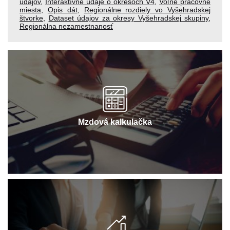
údajov
,
Interaktívne údaje o okresoch V4
,
Voľné pracovné
miesta
,
Opis dát
,
Regionálne rozdiely vo Vyšehradskej
štvorke
,
Dataset údajov za okresy Vyšehradskej skupiny
,
Regionálna nezamestnanosť
Mzdová kalkulačka