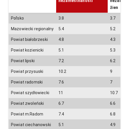
nezamestnanosti
nezamest
žien
Poľsko
3.8
3.7
Mazowiecki regionalny
5.4
5.2
Powiat białobrzeski
4.8
4.3
Powiat kozienicki
5.1
5.3
Powiat lipski
7.2
6.2
Powiat przysuski
10.2
9
Powiat radomski
7.6
7
Powiat szydłowiecki
11
10.7
Powiat zwoleński
6.7
6.6
Powiat m.Radom
7.4
6.8
Powiat ciechanowski
5.1
4.9