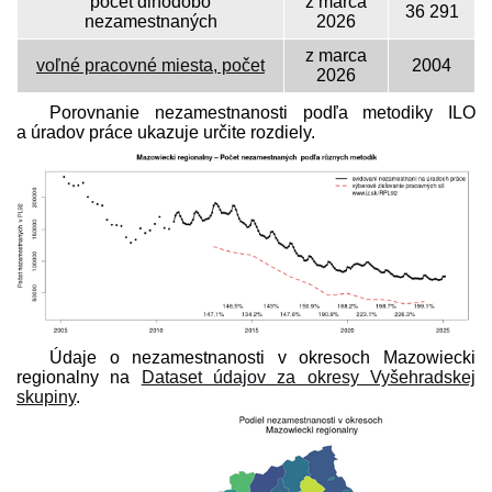
počet dlhodobo
z marca
36 291
nezamestnaných
2026
z marca
voľné pracovné miesta, počet
2004
2026
Porovnanie nezamestnanosti podľa metodiky ILO
a úradov práce ukazuje určite rozdiely.
Údaje o nezamestnanosti v okresoch Mazowiecki
regionalny na
Dataset údajov za okresy Vyšehradskej
skupiny
.