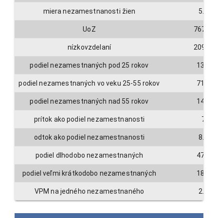
miera nezamestnanosti žien
5.2
UoZ
76798
nízkovzdelaní
20957
podiel nezamestnaných pod 25 rokov
13.8
podiel nezamestnaných vo veku 25-55 rokov
71.4
podiel nezamestnaných nad 55 rokov
14.9
prítok ako podiel nezamestnanosti
7
odtok ako podiel nezamestnanosti
8.5
podiel dlhodobo nezamestnaných
47.9
podiel veľmi krátkodobo nezamestnaných
18.3
VPM na jedného nezamestnaného
2.5