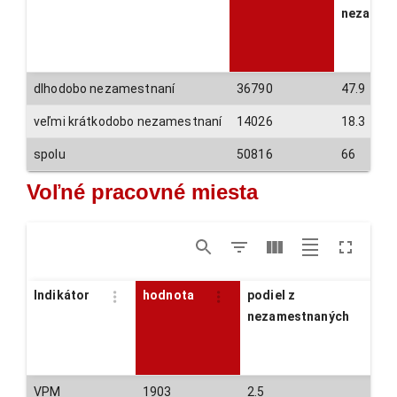
nezames
dlhodobo nezamestnaní
36790
47.9
veľmi krátkodobo nezamestnaní
14026
18.3
spolu
50816
66
Voľné pracovné miesta
Indikátor
hodnota
podiel z
nezamestnaných
VPM
1903
2.5