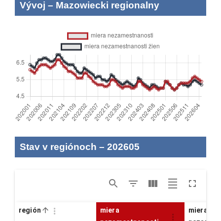
Vývoj
–
Mazowiecki regionalny
Stav v regiónoch
–
202605
región
miera
miera