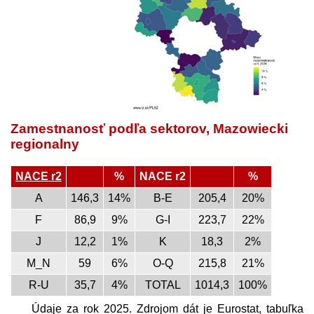
Zamestnanosť podľa sektorov, Mazowiecki
regionalny
NACE r2
%
NACE r2
%
A
146,3
14%
B-E
205,4
20%
F
86,9
9%
G-I
223,7
22%
J
12,2
1%
K
18,3
2%
M_N
59
6%
O-Q
215,8
21%
R-U
35,7
4%
TOTAL
1014,3
100%
Údaje za rok 2025. Zdrojom dát je Eurostat, tabuľka