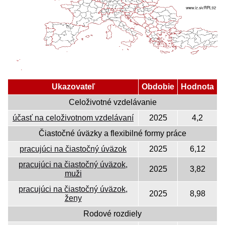
Ukazovateľ
Obdobie
Hodnota
Celoživotné vzdelávanie
účasť na celoživotnom vzdelávaní
2025
4,2
Čiastočné úväzky a flexibilné formy práce
pracujúci na čiastočný úväzok
2025
6,12
pracujúci na čiastočný úväzok,
2025
3,82
muži
pracujúci na čiastočný úväzok,
2025
8,98
ženy
Rodové rozdiely