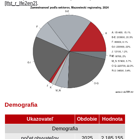
[lfst_r_lfe2en2]
.
Demografia
Ukazovateľ
Obdobie
Hodnota
Demografia
počet obyvateľov
2025
2 185 155