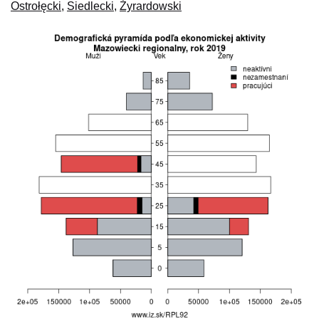
Ostrołęcki
,
Siedlecki
,
Żyrardowski