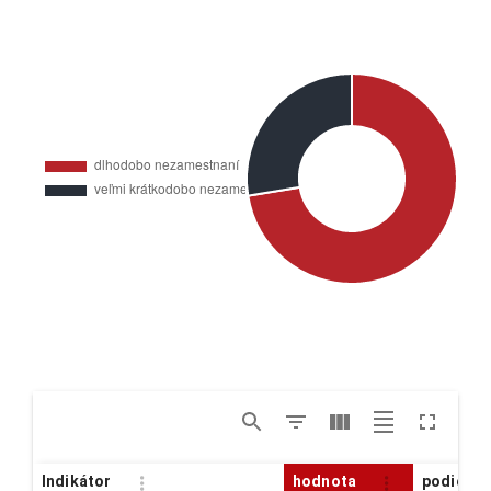
Indikátor
hodnota
podiel z