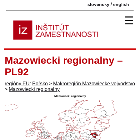
/
slovensky
english
☰
Mazowiecki regionalny –
PL92
regióny EÚ
:
Poľsko
>
Makroregión Mazowiecke vojvodstvo
>
Mazowiecki regionalny