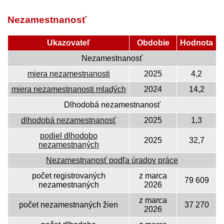
Nezamestnanosť
Ukazovateľ
Obdobie
Hodnota
Nezamestnanosť
miera nezamestnanosti
2025
4,2
miera nezamestnanosti mladých
2024
14,2
Dlhodobá nezamestnanosť
dlhodobá nezamestnanosť
2025
1,3
podiel dlhodobo
2025
32,7
nezamestnaných
Nezamestnanosť podľa úradov práce
počet registrovaných
z marca
79 609
nezamestnaných
2026
z marca
počet nezamestnaných žien
37 270
2026