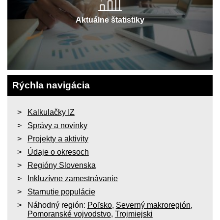
Aktuálne štatistiky
Rýchla navigácia
Kalkulačky IZ
Správy a novinky
Projekty a aktivity
Údaje o okresoch
Regióny Slovenska
Inkluzívne zamestnávanie
Starnutie populácie
Náhodný región:
Poľsko
,
Severný makroregión
,
Pomoranské vojvodstvo
,
Trojmiejski