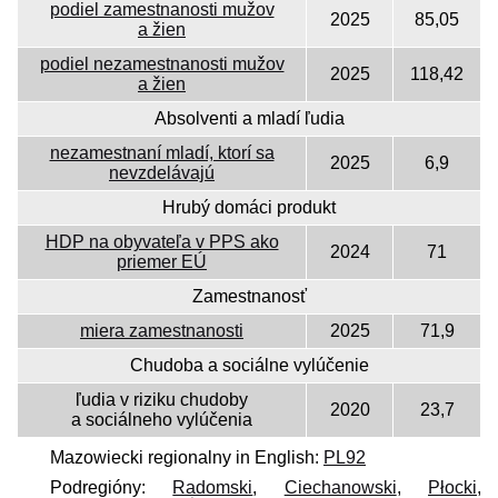
podiel zamestnanosti mužov
2025
85,05
a žien
podiel nezamestnanosti mužov
2025
118,42
a žien
Absolventi a mladí ľudia
nezamestnaní mladí, ktorí sa
2025
6,9
nevzdelávajú
Hrubý domáci produkt
HDP na obyvateľa v PPS ako
2024
71
priemer EÚ
Zamestnanosť
miera zamestnanosti
2025
71,9
Chudoba a sociálne vylúčenie
ľudia v riziku chudoby
2020
23,7
a sociálneho vylúčenia
Mazowiecki regionalny in English:
PL92
Podregióny:
Radomski
,
Ciechanowski
,
Płocki
,