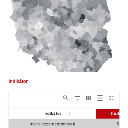
Indikátor
Indikátor
hodnota
miera nezamestnanosti
5.4