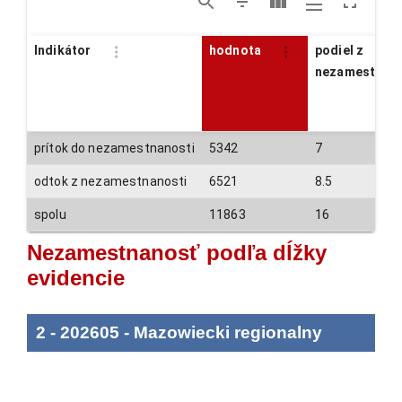
Indikátor
hodnota
podiel z
nezamestnan
prítok do nezamestnanosti
5342
7
odtok z nezamestnanosti
6521
8.5
spolu
11863
16
Nezamestnanosť podľa dĺžky
evidencie
2
-
202605
-
Mazowiecki regionalny