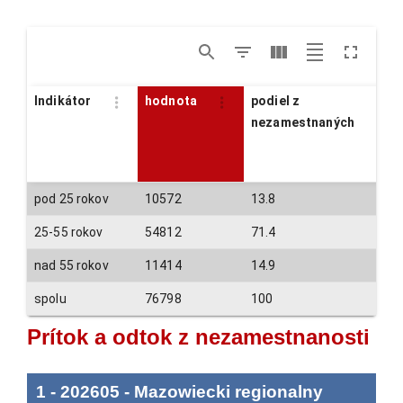
Indikátor
hodnota
podiel z
nezamestnaných
pod 25 rokov
10572
13.8
25-55 rokov
54812
71.4
nad 55 rokov
11414
14.9
spolu
76798
100
Prítok a odtok z nezamestnanosti
1
-
202605
-
Mazowiecki regionalny