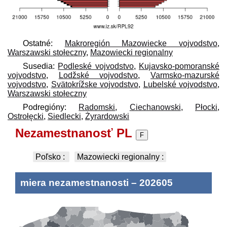
Ostatné:
Makroregión Mazowiecke vojvodstvo
,
Warszawski stołeczny
,
Mazowiecki regionalny
Susedia:
Podleské vojvodstvo
,
Kujavsko-pomoranské
vojvodstvo
,
Lodžské vojvodstvo
,
Varmsko-mazurské
vojvodstvo
,
Svätokrížske vojvodstvo
,
Lubelské vojvodstvo
,
Warszawski stołeczny
Podregióny:
Radomski
,
Ciechanowski
,
Płocki
,
Ostrołęcki
,
Siedlecki
,
Żyrardowski
Nezamestnanosť PL
F
Poľsko
:
Mazowiecki regionalny
:
miera nezamestnanosti
–
202605