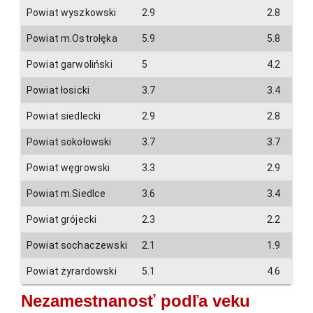
Powiat wyszkowski
2.9
2.8
Powiat m.Ostrołęka
5.9
5.8
Powiat garwoliński
5
4.2
Powiat łosicki
3.7
3.4
Powiat siedlecki
2.9
2.8
Powiat sokołowski
3.7
3.7
Powiat węgrowski
3.3
2.9
Powiat m.Siedlce
3.6
3.4
Powiat grójecki
2.3
2.2
Powiat sochaczewski
2.1
1.9
Powiat żyrardowski
5.1
4.6
Nezamestnanosť podľa veku