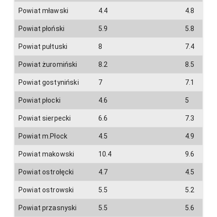
Powiat mławski
4.4
4.8
Powiat płoński
5.9
5.8
Powiat pułtuski
8
7.4
Powiat żuromiński
8.2
8.5
Powiat gostyniński
7
7.1
Powiat płocki
4.6
5
Powiat sierpecki
6.6
7.3
Powiat m.Płock
4.5
4.9
Powiat makowski
10.4
9.6
Powiat ostrołęcki
4.7
4.5
Powiat ostrowski
5.5
5.2
Powiat przasnyski
5.5
5.6