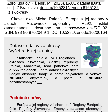
Zdroj údajov: Páleník, M. (2025). LAU1 dataset [Data
set]. IZ Bratislava.
doi.org/10.5281/zenodo.6165135
,
iz.sk/okresy
Citovať ako: Michal Páleník: Európa a jej regióny v
číslach - Mazowiecki regionalny – PL92, Inštitút
zamestnanosti, dostupné na https://www.iz.sk/​RPL92,
ISBN: 978-80-970204-9-1, DOI:10.5281/zenodo.10200164
Dataset údajov za okresy
Vyšehradskej skupiny
Štatistické údaje o LAU1 regiónoch –
okresoch Slovenska, Českej republiky,
Poľska, Maďarska, teda panelové dáta
o 556 regiónoch. Tento dataset okresných
údajov obsahuje údaje o počte obyvateľov, o vekovej
štruktúre obyvateľov, o počte a štruktúre
nezamestnaných.
. . .
Podobné správy
Európa a jej regióny v číslach
.pdf
,
Regióny Európskej
únie
,
Regióny Slovenska
,
Zmeny v datasete okresných