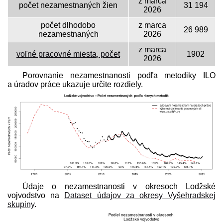
z marca
počet nezamestnaných žien
31 194
2026
počet dlhodobo
z marca
26 989
nezamestnaných
2026
z marca
voľné pracovné miesta, počet
1902
2026
Porovnanie nezamestnanosti podľa metodiky ILO
a úradov práce ukazuje určite rozdiely.
Údaje o nezamestnanosti v okresoch Lodžské
vojvodstvo na
Dataset údajov za okresy Vyšehradskej
skupiny
.