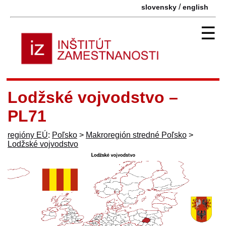
/
slovensky
english
☰
Lodžské vojvodstvo –
PL71
regióny EÚ
:
Poľsko
>
Makroregión stredné Poľsko
>
Lodžské vojvodstvo