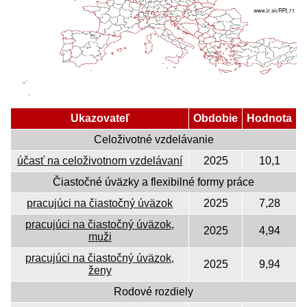
Ukazovateľ
Obdobie
Hodnota
Celoživotné vzdelávanie
účasť na celoživotnom vzdelávaní
2025
10,1
Čiastočné úväzky a flexibilné formy práce
pracujúci na čiastočný úväzok
2025
7,28
pracujúci na čiastočný úväzok,
2025
4,94
muži
pracujúci na čiastočný úväzok,
2025
9,94
ženy
Rodové rozdiely