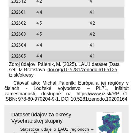
202512
4.2
4
202601
4.4
4.1
202602
4.5
4.2
202603
4.5
4.2
202604
4.4
4.1
202605
4.4
4.1
Zdroj údajov: Páleník, M. (2025). LAU1 dataset [Data
set]. IZ Bratislava.
doi.org/10.5281/zenodo.6165135
,
iz.sk/okresy
Citovať ako: Michal Páleník: Európa a jej regióny v
číslach - Lodžské vojvodstvo – PL71, Inštitút
zamestnanosti, dostupné na https://www.iz.sk/​RPL71,
ISBN: 978-80-970204-9-1, DOI:10.5281/zenodo.10200164
Dataset údajov za okresy
Vyšehradskej skupiny
Štatistické údaje o LAU1 regiónoch –