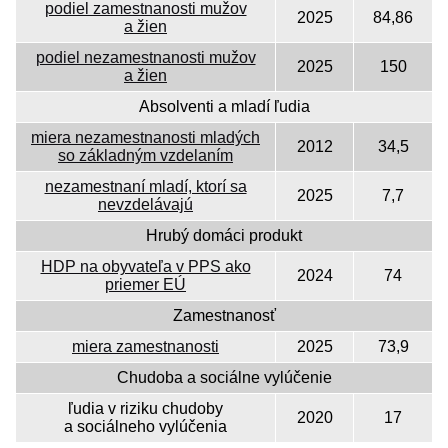
podiel zamestnanosti mužov
2025
84,86
a žien
podiel nezamestnanosti mužov
2025
150
a žien
Absolventi a mladí ľudia
miera nezamestnanosti mladých
2012
34,5
so základným vzdelaním
nezamestnaní mladí, ktorí sa
2025
7,7
nevzdelávajú
Hrubý domáci produkt
HDP na obyvateľa v PPS ako
2024
74
priemer EÚ
Zamestnanosť
miera zamestnanosti
2025
73,9
Chudoba a sociálne vylúčenie
ľudia v riziku chudoby
2020
17
a sociálneho vylúčenia