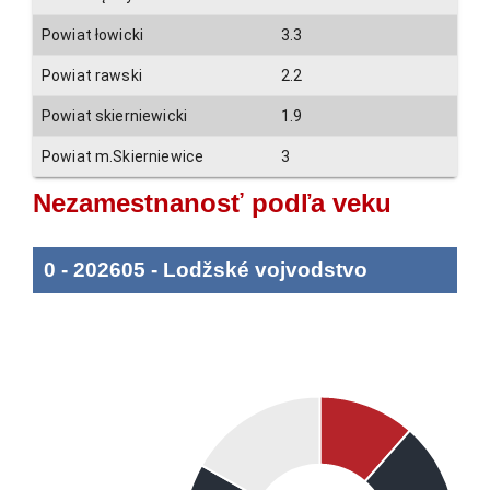
Powiat łowicki
3.3
2
Powiat rawski
2.2
2
Powiat skierniewicki
1.9
1
Powiat m.Skierniewice
3
3
Nezamestnanosť podľa veku
0
-
202605
-
Lodžské vojvodstvo