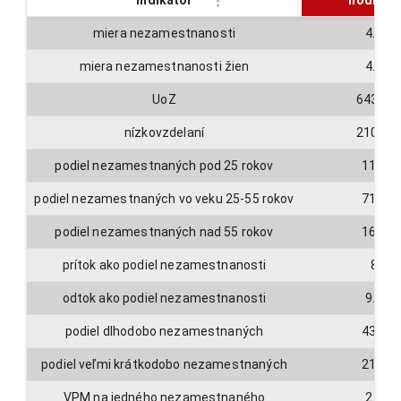
Indikátor
hodnota
miera nezamestnanosti
4.4
miera nezamestnanosti žien
4.1
UoZ
64317
nízkovzdelaní
21022
podiel nezamestnaných pod 25 rokov
11.5
podiel nezamestnaných vo veku 25-55 rokov
71.7
podiel nezamestnaných nad 55 rokov
16.8
prítok ako podiel nezamestnanosti
8
odtok ako podiel nezamestnanosti
9.4
podiel dlhodobo nezamestnaných
43.2
podiel veľmi krátkodobo nezamestnaných
21.6
VPM na jedného nezamestnaného
2.6