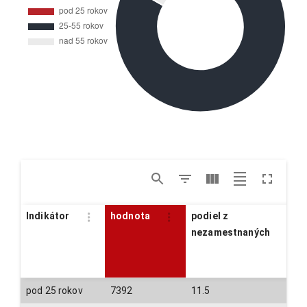
Indikátor
hodnota
podiel z
nezamestnaných
pod 25 rokov
7392
11.5