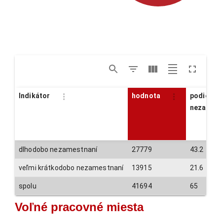
Indikátor
hodnota
podiel z
nezames
dlhodobo nezamestnaní
27779
43.2
veľmi krátkodobo nezamestnaní
13915
21.6
spolu
41694
65
Voľné pracovné miesta