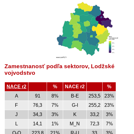
Zamestnanosť podľa sektorov, Lodžské
vojvodstvo
NACE r2
%
NACE r2
%
A
91
8%
B-E
253,5
23%
F
76,3
7%
G-I
255,2
23%
J
34,3
3%
K
33,2
3%
L
14,1
1%
M_N
72,3
7%
O-Q
223,8
21%
R-U
33
3%