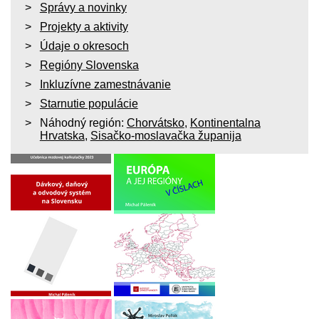
Správy a novinky
Projekty a aktivity
Údaje o okresoch
Regióny Slovenska
Inkluzívne zamestnávanie
Starnutie populácie
Náhodný región:
Chorvátsko
,
Kontinentalna
Hrvatska
,
Sisačko-moslavačka županija