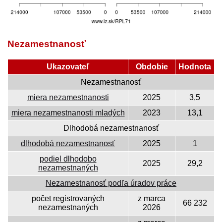
Nezamestnanosť
Ukazovateľ
Obdobie
Hodnota
Nezamestnanosť
miera nezamestnanosti
2025
3,5
miera nezamestnanosti mladých
2023
13,1
Dlhodobá nezamestnanosť
dlhodobá nezamestnanosť
2025
1
podiel dlhodobo
2025
29,2
nezamestnaných
Nezamestnanosť podľa úradov práce
počet registrovaných
z marca
66 232
nezamestnaných
2026