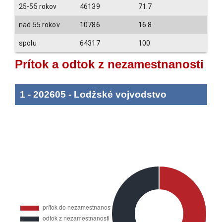
25-55 rokov
46139
71.7
nad 55 rokov
10786
16.8
spolu
64317
100
Prítok a odtok z nezamestnanosti
1
-
202605
-
Lodžské vojvodstvo