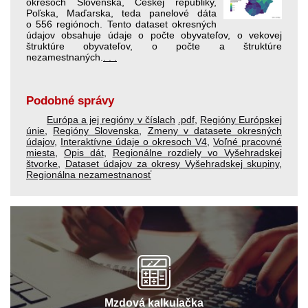
okresoch Slovenska, Českej republiky,
Poľska, Maďarska, teda panelové dáta
o 556 regiónoch. Tento dataset okresných
údajov obsahuje údaje o počte obyvateľov, o vekovej
štruktúre obyvateľov, o počte a štruktúre
nezamestnaných.
. . .
Podobné správy
Európa a jej regióny v číslach
.pdf
,
Regióny Európskej
únie
,
Regióny Slovenska
,
Zmeny v datasete okresných
údajov
,
Interaktívne údaje o okresoch V4
,
Voľné pracovné
miesta
,
Opis dát
,
Regionálne rozdiely vo Vyšehradskej
štvorke
,
Dataset údajov za okresy Vyšehradskej skupiny
,
Regionálna nezamestnanosť
Mzdová kalkulačka