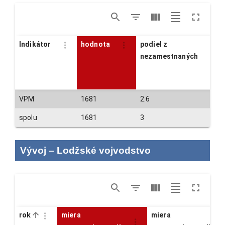
Indikátor
hodnota
podiel z
nezamestnaných
VPM
1681
2.6
spolu
1681
3
Vývoj
–
Lodžské vojvodstvo
rok
miera
miera