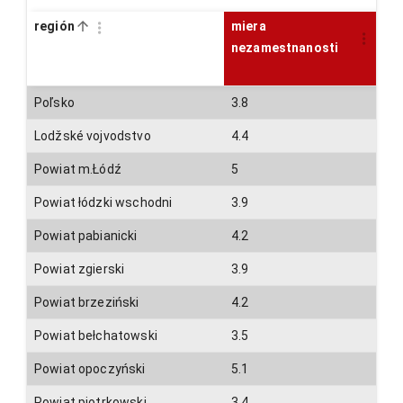
región
miera
m
nezamestnanosti
n
ž
Poľsko
3.8
3
Lodžské vojvodstvo
4.4
4
Powiat m.Łódź
5
4
Powiat łódzki wschodni
3.9
3
Powiat pabianicki
4.2
3
Powiat zgierski
3.9
3
Powiat brzeziński
4.2
3
Powiat bełchatowski
3.5
3
Powiat opoczyński
5.1
5
Powiat piotrkowski
3.4
3