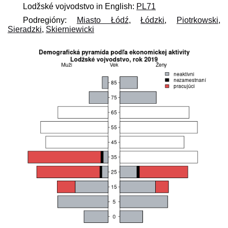
Lodžské vojvodstvo in English:
PL71
Podregióny:
Miasto Łódź
,
Łódzki
,
Piotrkowski
,
Sieradzki
,
Skierniewicki