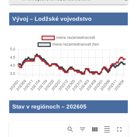
Vývoj
–
Lodžské vojvodstvo
Stav v regiónoch
–
202605