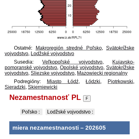
Ostatné:
Makroregión stredné Poľsko
,
Svätokrížske
vojvodstvo
,
Lodžské vojvodstvo
Susedia:
Veľkopoľské vojvodstvo
,
Kujavsko-
pomoranské vojvodstvo
,
Opolské vojvodstvo
,
Svätokrížske
vojvodstvo
,
Sliezske vojvodstvo
,
Mazowiecki regionalny
Podregióny:
Miasto Łódź
,
Łódzki
,
Piotrkowski
,
Sieradzki
,
Skierniewicki
Nezamestnanosť PL
F
Poľsko
:
Lodžské vojvodstvo
:
miera nezamestnanosti
–
202605