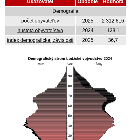
Ukazovateľ
Obdobie
Hodnota
Demografia
počet obyvateľov
2025
2 312 616
hustota obyvateľstva
2024
128,1
index demografickej závislosti
2025
36,7