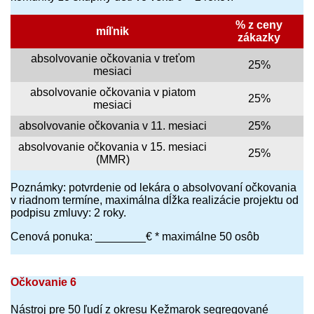
% z ceny
míľnik
zákazky
absolvovanie očkovania v treťom
25%
mesiaci
absolvovanie očkovania v piatom
25%
mesiaci
absolvovanie očkovania v 11. mesiaci
25%
absolvovanie očkovania v 15. mesiaci
25%
(MMR)
Poznámky: potvrdenie od lekára o absolvovaní očkovania
v riadnom termíne, maximálna dĺžka realizácie projektu od
podpisu zmluvy: 2 roky.
Cenová ponuka: ________€ * maximálne 50 osôb
Očkovanie 6
Nástroj pre 50 ľudí z okresu Kežmarok segregované