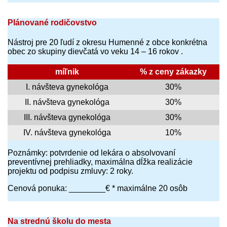
Plánované rodičovstvo
Nástroj pre 20 ľudí z okresu Humenné z obce konkrétna
obec zo skupiny dievčatá vo veku 14 – 16 rokov .
míľnik
% z ceny zákazky
I. návšteva gynekológa
30%
II. návšteva gynekológa
30%
III. návšteva gynekológa
30%
IV. návšteva gynekológa
10%
Poznámky: potvrdenie od lekára o absolvovaní
preventívnej prehliadky, maximálna dĺžka realizácie
projektu od podpisu zmluvy: 2 roky.
Cenová ponuka: ________€ * maximálne 20 osôb
Na strednú školu do mesta