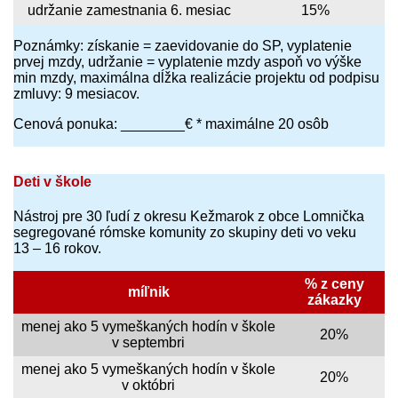
udržanie zamestnania 6. mesiac
15%
Poznámky: získanie = zaevidovanie do SP, vyplatenie
prvej mzdy, udržanie = vyplatenie mzdy aspoň vo výške
min mzdy, maximálna dĺžka realizácie projektu od podpisu
zmluvy: 9 mesiacov.
Cenová ponuka: ________€ * maximálne 20 osôb
Deti v škole
Nástroj pre 30 ľudí z okresu Kežmarok z obce Lomnička
segregované rómske komunity zo skupiny deti vo veku
13 – 16 rokov.
% z ceny
míľnik
zákazky
menej ako 5 vymeškaných hodín v škole
20%
v septembri
menej ako 5 vymeškaných hodín v škole
20%
v októbri