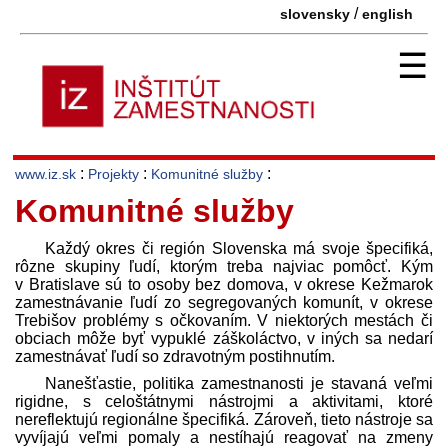
/
slovensky
english
☰
:
:
:
www.iz.sk
Projekty
Komunitné služby
Komunitné služby
Každý okres či región Slovenska má svoje špecifiká,
rôzne skupiny ľudí, ktorým treba najviac pomôcť. Kým
v Bratislave sú to osoby bez domova, v okrese Kežmarok
zamestnávanie ľudí zo segregovaných komunít, v okrese
Trebišov problémy s očkovaním. V niektorých mestách či
obciach môže byť vypuklé záškoláctvo, v iných sa nedarí
zamestnávať ľudí so zdravotným postihnutím.
Nanešťastie, politika zamestnanosti je stavaná veľmi
rigidne, s celoštátnymi nástrojmi a aktivitami, ktoré
nereflektujú regionálne špecifiká. Zároveň, tieto nástroje sa
vyvíjajú veľmi pomaly a nestíhajú reagovať na zmeny