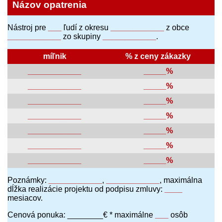
Názov opatrenia
Nástroj pre
___
ľudí z okresu
____________
z obce
____________
zo skupiny
____________
.
míľnik
% z ceny zákazky
____________
_____%
____________
_____%
____________
_____%
____________
_____%
____________
_____%
____________
_____%
____________
_____%
Poznámky:
____________
,
____________
, maximálna
dĺžka realizácie projektu od podpisu zmluvy:
____
mesiacov.
Cenová ponuka: ________€ * maximálne
___
osôb