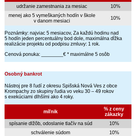
udržanie zamestnania za mesiac
10%
menej ako 5 vymeškaných hodín v škole
10%
v danom mesiaci
Poznámky: najviac 5 mesiacov, Za každú hodinu nad
5 hodín jeden percentuálny bod dole, maximálna dĺžka
realizácie projektu od podpisu zmluvy: 1 rok.
Cenová ponuka: ________€ * maximálne 5 osôb
Osobný bankrot
Nástroj pre 8 ľudí z okresu Spišská Nová Ves z obce
Krompachy zo skupiny ľudia vo veku 30 – 49 rokov
s exekúciami dlhšími ako 4 roky.
% z ceny
míľnik
zákazky
spísanie dlžôb, odoslanie tlačív na súd
10%
schválenie súdom
10%