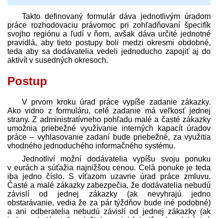
Takto definovaný formulár dáva jednotlivým úradom
práce rozhodovaciu právomoc pri zohľadňovaní špecifík
svojho regiónu a ľudí v ňom, avšak dáva určité jednotné
pravidlá, aby tieto postupy boli medzi okresmi obdobné,
teda aby sa dodávatelia vedeli jednoducho zapojiť aj do
aktivít v susedných okresoch.
Postup
V prvom kroku úrad práce vypíše zadanie zákazky.
Ako vidno z formuláru, celé zadanie má veľkosť jednej
strany. Z administratívneho pohľadu malé a časté zákazky
umožnia priebežné využívanie interných kapacít úradov
práce – vyhlasovanie zadaní bude priebežné, za využitia
vhodného jednoduchého informačného systému.
Jednotliví možní dodávatelia vypíšu svoju ponuku
v eurách a súťažia najnižšou cenou. Celá ponuke je teda
iba jedno číslo. S víťazom uzavrie úrad práce zmluvu.
Časté a malé zákazky zabezpečia, že dodávatelia nebudú
závislí od jednej zákazky (ak nevyhrajú jedno
obstarávanie, vedia že za pár týždňov bude iné podobné)
a ani odberatelia nebudú závislí od jednej zákazky (ak