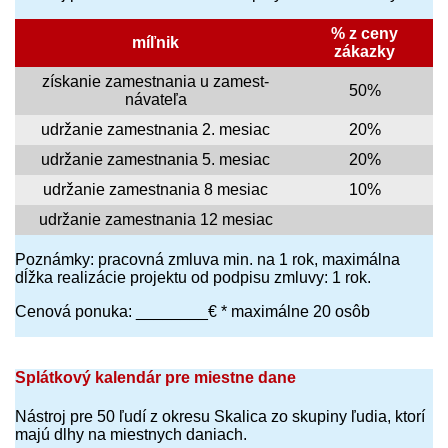
% z ceny
míľnik
zákazky
získanie zamestnania u zamest­
50%
návateľa
udržanie zamestnania 2. mesiac
20%
udržanie zamestnania 5. mesiac
20%
udržanie zamestnania 8 mesiac
10%
udržanie zamestnania 12 mesiac
Poznámky: pracovná zmluva min. na 1 rok, maximálna
dĺžka realizácie projektu od podpisu zmluvy: 1 rok.
Cenová ponuka: ________€ * maximálne 20 osôb
Splátkový kalendár pre miestne dane
Nástroj pre 50 ľudí z okresu Skalica zo skupiny ľudia, ktorí
majú dlhy na miestnych daniach.