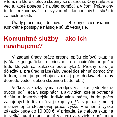
v tom, na ktoré cieľové skupiny sa sústredia. Ony najlepšie
vedia, ktoré potrebujú najviac pomôcť a v čom. Práve ony
budú rozhodovať o vytvorení komunitných služieb
zamestnanosti.
Úrady práce majú definovať cieľ, ktorý chcú dosiahnuť.
Konkrétne postupy a nástroje sú už vedľajšie.
Komunitné služby – ako ich
navrhujeme?
V zadaní úrady práce presne opíšu cieľovú skupinu
(vrátane geografického umiestnenia a maximálneho počtu
ľudí, ktorých sa zákazka bude týkať). Presný opis je
dôležitý aj pre úrad práce (aby vedel dosiahnuť pomoc tým
ľuďom, ktorí ju potrebujú), ako aj pre dodávateľa (aby
dopredu vedel, s akou skupinou bude robiť).
Veľkosť zákazky by mala zodpovedať práci jedného až
dvoch ľudí. Teda v skupinách a aktivitách, kde je potrebná
dlhšia a intenzívnejšia individuálna práca, bude počet
zapojených ľudí z cieľovej skupiny nižší, v prípade menej
intenzívnej či skupinovej práce vyšší. Priemerná výška
zákazky bude do 10 000 €. V prípade, že cieľová skupina
je veľká, úrad práce urobí viacero zákaziek, ktoré budú