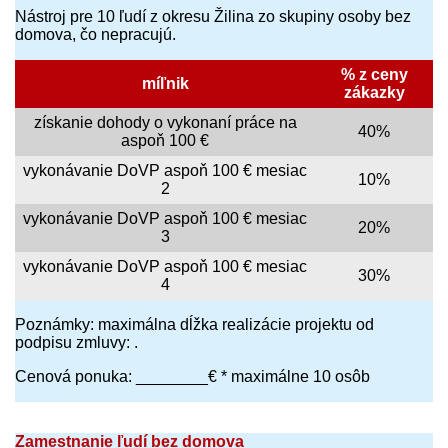
Nástroj pre 10 ľudí z okresu Žilina zo skupiny osoby bez
domova, čo nepracujú.
% z ceny
míľnik
zákazky
získanie dohody o vykonaní práce na
40%
aspoň 100 €
vykonávanie DoVP aspoň 100 € mesiac
10%
2
vykonávanie DoVP aspoň 100 € mesiac
20%
3
vykonávanie DoVP aspoň 100 € mesiac
30%
4
Poznámky: maximálna dĺžka realizácie projektu od
podpisu zmluvy: .
Cenová ponuka: ________€ * maximálne 10 osôb
Zamestnanie ľudí bez domova