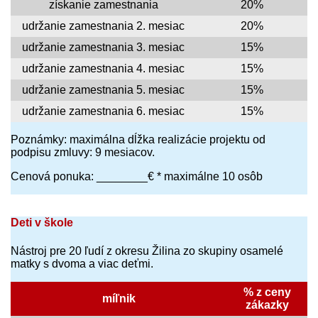
získanie zamestnania
20%
udržanie zamestnania 2. mesiac
20%
udržanie zamestnania 3. mesiac
15%
udržanie zamestnania 4. mesiac
15%
udržanie zamestnania 5. mesiac
15%
udržanie zamestnania 6. mesiac
15%
Poznámky: maximálna dĺžka realizácie projektu od
podpisu zmluvy: 9 mesiacov.
Cenová ponuka: ________€ * maximálne 10 osôb
Deti v škole
Nástroj pre 20 ľudí z okresu Žilina zo skupiny osamelé
matky s dvoma a viac deťmi.
% z ceny
míľnik
zákazky