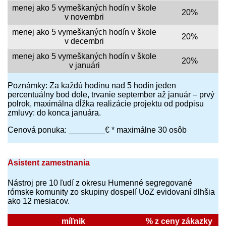
menej ako 5 vymeškaných hodín v škole
20%
v novembri
menej ako 5 vymeškaných hodín v škole
20%
v decembri
menej ako 5 vymeškaných hodín v škole
20%
v januári
Poznámky: Za každú hodinu nad 5 hodín jeden
percentuálny bod dole, trvanie september až január – prvý
polrok, maximálna dĺžka realizácie projektu od podpisu
zmluvy: do konca januára.
Cenová ponuka: ________€ * maximálne 30 osôb
Asistent zamestnania
Nástroj pre 10 ľudí z okresu Humenné segregované
rómske komunity zo skupiny dospelí UoZ evidovaní dlhšia
ako 12 mesiacov.
míľnik
% z ceny zákazky