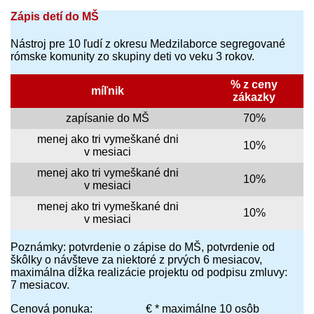
Zápis detí do MŠ
Nástroj pre 10 ľudí z okresu Medzilaborce segregované
rómske komunity zo skupiny deti vo veku 3 rokov.
% z ceny
míľnik
zákazky
zapísanie do MŠ
70%
menej ako tri vymeškané dni
10%
v mesiaci
menej ako tri vymeškané dni
10%
v mesiaci
menej ako tri vymeškané dni
10%
v mesiaci
Poznámky: potvrdenie o zápise do MŠ, potvrdenie od
škôlky o návšteve za niektoré z prvých 6 mesiacov,
maximálna dĺžka realizácie projektu od podpisu zmluvy:
7 mesiacov.
Cenová ponuka: ________€ * maximálne 10 osôb