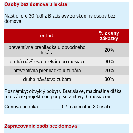
Osoby bez domova u lekára
Nástroj pre 30 ľudí z Bratislavy zo skupiny osoby bez
domova.
% z ceny
míľnik
zákazky
preventívna prehliadka u obvodného
20%
lekára
druhá návšteva u lekára po mesiaci
30%
preventívna prehliadka u zubára
20%
druhá návšteva zubára
30%
Poznámky: obvyklý pobyt v Bratislave, maximálna dĺžka
realizácie projektu od podpisu zmluvy: 6 mesiacov.
Cenová ponuka: ________€ * maximálne 30 osôb
Zapracovanie osôb bez domova