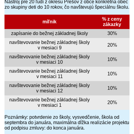
Nástroj pre 20 ľudí z okresu Prešov z obce konkrétna obec
zo skupiny deti do 10 rokov, čo navštevujú špeciálnu školu.
% z ceny
míľnik
zákazky
zapísanie do bežnej základnej školy
30%
navštevovanie bežnej základnej školy
20%
v mesiaci 9
navštevovanie bežnej základnej školy
10%
v mesiaci 10
navštevovanie bežnej základnej školy
10%
v mesiaci 11
navštevovanie bežnej základnej školy
10%
v mesiaci 12
navštevovanie bežnej základnej školy
20%
v mesiaci 1
Poznámky: potvrdenie zo školy, vysvedčenie, škola od
septembra do januára, maximálna dĺžka realizácie projektu
od podpisu zmluvy: do konca januára.