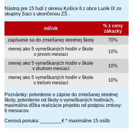
Nástroj pre 15 ľudí z okresu Košice II z obce Luník IX zo
skupiny žiaci s ukončenou ZŠ .
% z ceny
míľnik
zákazky
zapísanie sa do zmiešanej strednej školy
70%
menej ako 5 vymeškaných hodín v škole
10%
v prvom mesiaci
menej ako 5 vymeškaných hodín v škole
10%
v druhom mesiaci
menej ako 5 vymeškaných hodín v škole
10%
v treťom mesiaci
Poznámky: potvrdenie o zápise do zmiešanej strednej
školy, potvrdenie od školy o vymeškaných hodinách,
maximálna dĺžka realizácie projektu od podpisu zmluvy:
6 mesiacov.
Cenová ponuka: ________€ * maximálne 15 osôb