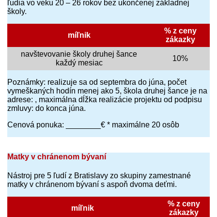
ľudia vo veku 20 – 26 rokov bez ukončenej základnej
školy.
% z ceny
míľnik
zákazky
navštevovanie školy druhej šance
10%
každý mesiac
Poznámky: realizuje sa od septembra do júna, počet
vymeškaných hodín menej ako 5, škola druhej šance je na
adrese: , maximálna dĺžka realizácie projektu od podpisu
zmluvy: do konca júna.
Cenová ponuka: ________€ * maximálne 20 osôb
Matky v chránenom bývaní
Nástroj pre 5 ľudí z Bratislavy zo skupiny zamestnané
matky v chránenom bývaní s aspoň dvoma deťmi.
% z ceny
míľnik
zákazky