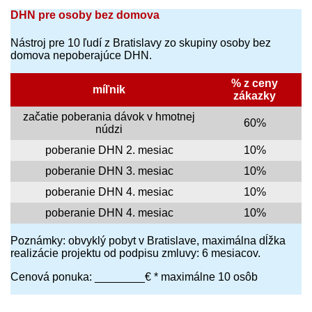
DHN pre osoby bez domova
Nástroj pre 10 ľudí z Bratislavy zo skupiny osoby bez
domova nepoberajúce DHN.
% z ceny
míľnik
zákazky
začatie poberania dávok v hmotnej
60%
núdzi
poberanie DHN 2. mesiac
10%
poberanie DHN 3. mesiac
10%
poberanie DHN 4. mesiac
10%
poberanie DHN 4. mesiac
10%
Poznámky: obvyklý pobyt v Bratislave, maximálna dĺžka
realizácie projektu od podpisu zmluvy: 6 mesiacov.
Cenová ponuka: ________€ * maximálne 10 osôb