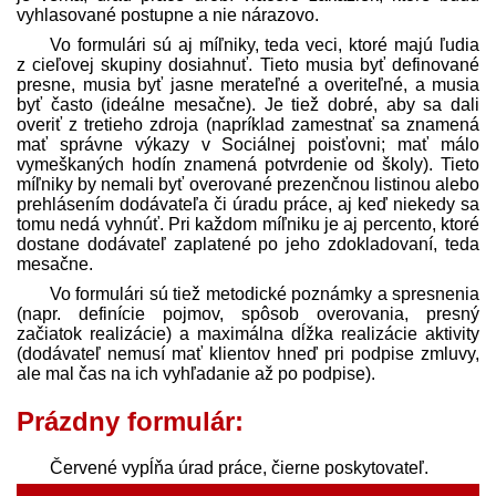
vyhlasované postupne a nie nárazovo.
Vo formulári sú aj míľniky, teda veci, ktoré majú ľudia
z cieľovej skupiny dosiahnuť. Tieto musia byť definované
presne, musia byť jasne merateľné a overiteľné, a musia
byť často (ideálne mesačne). Je tiež dobré, aby sa dali
overiť z tretieho zdroja (napríklad zamestnať sa znamená
mať správne výkazy v Sociálnej poisťovni; mať málo
vymeškaných hodín znamená potvrdenie od školy). Tieto
míľniky by nemali byť overované prezenčnou listinou alebo
prehlásením dodávateľa či úradu práce, aj keď niekedy sa
tomu nedá vyhnúť. Pri každom míľniku je aj percento, ktoré
dostane dodávateľ zaplatené po jeho zdokladovaní, teda
mesačne.
Vo formulári sú tiež metodické poznámky a spresnenia
(napr. definície pojmov, spôsob overovania, presný
začiatok realizácie) a maximálna dĺžka realizácie aktivity
(dodávateľ nemusí mať klientov hneď pri podpise zmluvy,
ale mal čas na ich vyhľadanie až po podpise).
Prázdny formulár:
Červené vypĺňa úrad práce, čierne poskytovateľ.