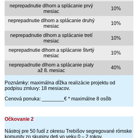
neprepadnutie dlhom a splácanie prvý
10%
mesiac
neprepadnutie dlhom a splácanie druhý
10%
mesiac
neprepadnutie dlhom a splácanie tretí
10%
mesiac
neprepadnutie dlhom a splácanie štvrtý
10%
mesiac
neprepadnutie dlhom a splácanie piaty
40%
až 8. mesiac
Poznámky: maximálna dĺžka realizácie projektu od
podpisu zmluvy: 18 mesiacov.
Cenová ponuka: ________€ * maximálne 8 osôb
Očkovanie 2
Nástroj pre 50 ľudí z okresu Trebišov segregované rómske
komunity zo skupiny deti vo veku 0 – 2 rokov.