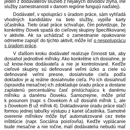
jeden z dodávateľov služieb z nejakých dôvodov zlyhá, iné
služby zamestnanosti v danom regióne fungujú naďalej).
Dodávateľ, v spolupráci s úradom práce, sám vyhľadá
vhodných kandidátov na tieto služby, vypíše karty
účastníka. Tieto úrad práce schvaľuje, čím potvrdzuje, že
konkrétny človek spadá do cieľovej skupiny špecifikovanej
v aktivite. Ak sa uchádzač o zamestnanie opakovanie
odmietne zapojiť do týchto aktivít, môže ísť
o nespoluprácu
s úradom práce
.
V ďalšom kroku dodávateľ realizuje činnosti tak, aby
dosiahol jednotlivé míľniky. Ako konkrétne ich dosiahne, je
už know-how dodávateľa a nie je kontrolované. Keďže
cieľové skupiny sú definované veľmi úzko a ciele sú
definované veľmi presne, dosiahnutie cieľa podľa
dokladov je aj reálne dosiahnutie cieľa. Po ich dosiahnutí
(spravidla mesačne) ich zdokladuje úradu práce a dostane
zaplatenú percentuálnu časť prislúchajúcu k danému
míľniku a danému človeku. Samozrejme, môže prísť
k posunom (napr. s človekom A už dosiahli míľnik 1, ale
s človekom B už míľnik 4). Dokladovanie úradu práce stačí
formou jednej tabuľky výstupu z kariet účastníka. Samotné
overenie míľnikov môže byť automatizované cez tretie
inštitúcie (napr. Sociálna poisťovňa). Keďže vyplácanie
bude mesačne a nie ročne, malí dodávatelia nebudú mať