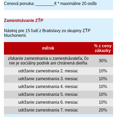
Cenová ponuka: ________€ * maximálne 20 osôb
Zamestnávanie ZŤP
Nástroj pre 15 ľudí z Bratislavy zo skupiny ZŤP
hluchonemí.
% z ceny
míľnik
zákazky
získanie zamestnania u zamest­návateľa, čo
30%
nie je sociálny podnik ani chránená dielňa
udržanie zamestnania 2. mesiac
10%
udržanie zamestnania 3. mesiac
10%
udržanie zamestnania 4. mesiac
10%
udržanie zamestnania 5. mesiac
10%
udržanie zamestnania 6. mesiac
10%
udržanie zamestnania 7. mesiac
20%