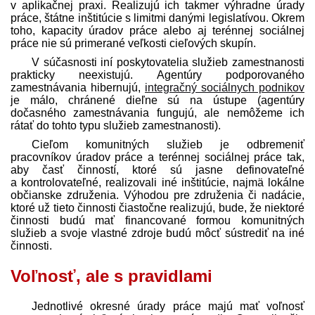
v aplikačnej praxi. Realizujú ich takmer výhradne úrady
práce, štátne inštitúcie s limitmi danými legislatívou. Okrem
toho, kapacity úradov práce alebo aj terénnej sociálnej
práce nie sú primerané veľkosti cieľových skupín.
V súčasnosti iní poskytovatelia služieb zamestnanosti
prakticky neexistujú. Agentúry podporovaného
zamestnávania hibernujú,
integračný sociálnych podnikov
je málo, chránené dieľne sú na ústupe (agentúry
dočasného zamestnávania fungujú, ale nemôžeme ich
rátať do tohto typu služieb zamestnanosti).
Cieľom komunitných služieb je odbremeniť
pracovníkov úradov práce a terénnej sociálnej práce tak,
aby časť činností, ktoré sú jasne definovateľné
a kontrolovateľné, realizovali iné inštitúcie, najmä lokálne
občianske združenia. Výhodou pre združenia či nadácie,
ktoré už tieto činnosti čiastočne realizujú, bude, že niektoré
činnosti budú mať financované formou komunitných
služieb a svoje vlastné zdroje budú môcť sústrediť na iné
činnosti.
Voľnosť, ale s pravidlami
Jednotlivé okresné úrady práce majú mať voľnosť