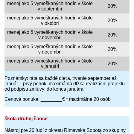
menej ako 5 vymeškaných hodín v škole
20%
v septembri
menej ako 5 vymeškaných hodín v škole
20%
v októbri
menej ako 5 vymeškaných hodín v škole
20%
v novembri
menej ako 5 vymeškaných hodín v škole
20%
v decembri
menej ako 5 vymeškaných hodín v škole
20%
v januári
Poznámky: ráta sa každé dieťa, trvanie september až
január – prvý polrok, maximálna dĺžka realizácie projektu
od podpisu zmluvy: do konca januára.
Cenová ponuka: ________€ * maximálne 20 osôb
škola druhej šance
Nástroj pre 20 ľudí z okresu Rimavská Sobota zo skupiny