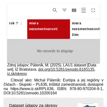
rok
miera
miera
nezamestnanosti
nezamestnanosti
žien
No records to display
Zdroj údajov: Páleník, M. (2025). LAU1 dataset [Data
set]. IZ Bratislava.
doi.org/10.5281/zenodo.6165135
,
iz.sk/okresy
Citovať ako: Michal Páleník: Európa a jej regióny v
číslach - Słupski – PL636, Inštitút zamestnanosti, dostupné
na https://www.iz.sk/​RPL636, ISBN: 978-80-970204-9-1,
DOI:10.5281/zenodo.10200164
Dataset údajov za okresy