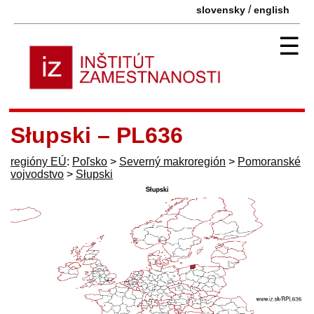
/
slovensky
english
☰
Słupski – PL636
regióny EÚ
:
Poľsko
>
Severný makroregión
>
Pomoranské
vojvodstvo
>
Słupski