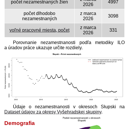
počet nezamestnaných žien
4997
2026
počet dlhodobo
z marca
3098
nezamestnaných
2026
z marca
voľné pracovné miesta, počet
331
2026
Porovnanie nezamestnanosti podľa metodiky ILO
a úradov práce ukazuje určite rozdiely.
Údaje o nezamestnanosti v okresoch Słupski na
Dataset údajov za okresy Vyšehradskej skupiny
.
Demografia