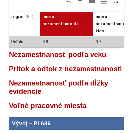
región
miera
miera
nezamestnanosti
nezamestnanosti
žien
Poľsko
3.8
3.7
Nezamestnanosť podľa veku
Prítok a odtok z nezamestnanosti
Nezamestnanosť podľa dĺžky
evidencie
Voľné pracovné miesta
Vývoj
–
PL636