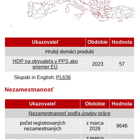
Ukazovateľ
Obdobie
Hodnota
Hrubý domáci produkt
HDP na obyvateľa v PPS ako
2023
57
priemer EÚ
Słupski in English:
PL636
Nezamestnanosť
Ukazovateľ
Obdobie
Hodnota
Nezamestnanosť podľa úradov práce
počet registrovaných
z marca
9646
nezamestnaných
2026
z marca