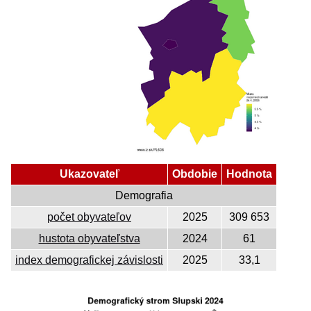
Ukazovateľ
Obdobie
Hodnota
Demografia
počet obyvateľov
2025
309 653
hustota obyvateľstva
2024
61
index demografickej závislosti
2025
33,1