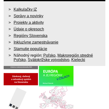
Kalkulačky IZ
Správy a novinky
Projekty a aktivity
Údaje o okresoch
Regióny Slovenska
Inkluzívne zamestnávanie
Starnutie populácie
Náhodný región:
Poľsko
,
Makroregión stredné
Poľsko
,
Svätokrížske vojvodstvo
,
Kielecki