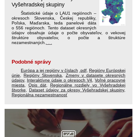
Vyšehradskej skupiny
Štatistické údaje o LAU1 regiónoch –
okresoch Slovenska, Českej republiky,
Poľska, Maďarska, teda panelové dáta
o 556 regiónoch. Tento dataset okresných
údajov obsahuje údaje o počte obyvateľov, o vekovej
štruktúre obyvateľov, o počte a štruktúre
nezamestnaných.
. . .
Podobné správy
Európa a jej regióny v číslach
.pdf
,
Regióny Európskej
únie
,
Regióny Slovenska
,
Zmeny v datasete okresných
údajov
,
Interaktívne údaje o okresoch V4
,
Voľné pracovné
miesta
,
Opis dát
,
Regionálne rozdiely vo Vyšehradskej
štvorke
,
Dataset údajov za okresy Vyšehradskej skupiny
,
Regionálna nezamestnanosť