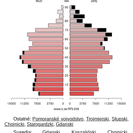
Ostatné:
Pomoranské vojvodstvo
,
Trojmiejski
,
Słupski
,
Chojnicki
,
Starogardzki
,
Gdanski
Susedia:
Gdanski
,
Koszaliński
,
Chojnicki
,