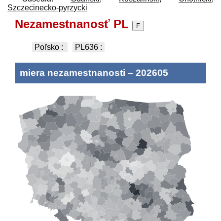
Szczecinecko-pyrzycki
Nezamestnanosť PL
F
Poľsko
:
PL636
:
miera nezamestnanosti
–
202605