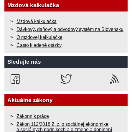
Mzdová kalkulačka
Mzdová kalkulačka
Dávkový, daňový a odvodový systém na Slovensku
O mzdovej kalkulačke
Často kladené otázky
Sledujte nás
Aktuálne zákony
Zákonník práce
Zákon 112/2018 Z. z. o sociálnej ekonomike
a sociálnych podnikoch a o zmene a doplnení