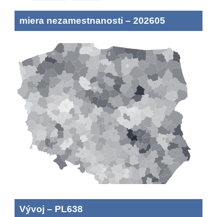
miera nezamestnanosti
–
202605
Vývoj
–
PL638