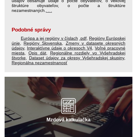
údajov obsahuje údaje o počte obyvateľov, o vekovej
štruktúre obyvateľov, o počte a štruktúre
nezamestnaných.
. . .
Podobné správy
Európa a jej regióny v číslach
.pdf
,
Regióny Európskej
únie
,
Regióny Slovenska
,
Zmeny v datasete okresných
údajov
,
Interaktívne údaje o okresoch V4
,
Voľné pracovné
miesta
,
Opis dát
,
Regionálne rozdiely vo Vyšehradskej
štvorke
,
Dataset údajov za okresy Vyšehradskej skupiny
,
Regionálna nezamestnanosť
Mzdová kalkulačka