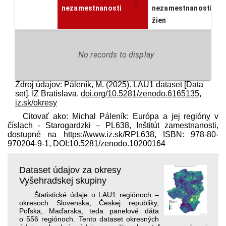
nezamestnanosti
nezamestnanosti
žien
No records to display
Zdroj údajov: Páleník, M. (2025). LAU1 dataset [Data
set]. IZ Bratislava.
doi.org/10.5281/zenodo.6165135
,
iz.sk/okresy
Citovať ako: Michal Páleník: Európa a jej regióny v
číslach - Starogardzki – PL638, Inštitút zamestnanosti,
dostupné na https://www.iz.sk/​RPL638, ISBN: 978-80-
970204-9-1, DOI:10.5281/zenodo.10200164
Dataset údajov za okresy
Vyšehradskej skupiny
Štatistické údaje o LAU1 regiónoch –
okresoch Slovenska, Českej republiky,
Poľska, Maďarska, teda panelové dáta
o 556 regiónoch. Tento dataset okresných