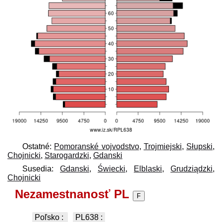
Ostatné:
Pomoranské vojvodstvo
,
Trojmiejski
,
Słupski
,
Chojnicki
,
Starogardzki
,
Gdanski
Susedia:
Gdanski
,
Świecki
,
Elblaski
,
Grudziądzki
,
Chojnicki
Nezamestnanosť PL
F
Poľsko
:
PL638
: