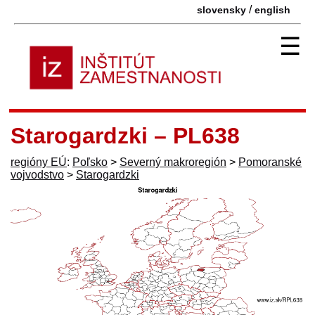
/
slovensky
english
☰
Starogardzki – PL638
regióny EÚ
:
Poľsko
>
Severný makroregión
>
Pomoranské
vojvodstvo
>
Starogardzki