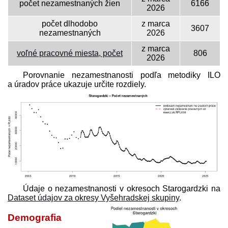
počet nezamestnaných žien
6166
2026
počet dlhodobo
z marca
3607
nezamestnaných
2026
z marca
voľné pracovné miesta, počet
806
2026
Porovnanie nezamestnanosti podľa metodiky ILO
a úradov práce ukazuje určite rozdiely.
Údaje o nezamestnanosti v okresoch Starogardzki na
Dataset údajov za okresy Vyšehradskej skupiny
.
Demografia