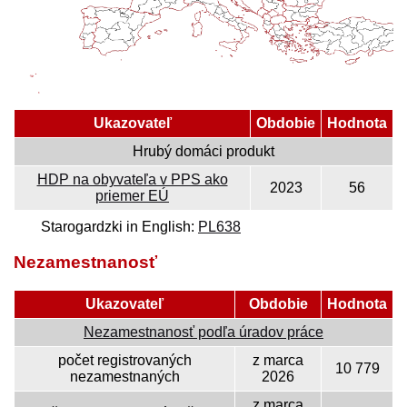
Ukazovateľ
Obdobie
Hodnota
Hrubý domáci produkt
HDP na obyvateľa v PPS ako
2023
56
priemer EÚ
Starogardzki in English:
PL638
Nezamestnanosť
Ukazovateľ
Obdobie
Hodnota
Nezamestnanosť podľa úradov práce
počet registrovaných
z marca
10 779
nezamestnaných
2026
z marca