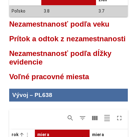
Poľsko
3.8
3.7
Nezamestnanosť podľa veku
Prítok a odtok z nezamestnanosti
Nezamestnanosť podľa dĺžky
evidencie
Voľné pracovné miesta
Vývoj
–
PL638
rok
miera
miera