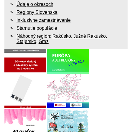
Údaje o okresoch
Regióny Slovenska
Inkluzívne zamestnávanie
Starnutie populácie
Náhodný región:
Rakúsko
,
Južné Rakúsko
,
Štajersko
,
Graz