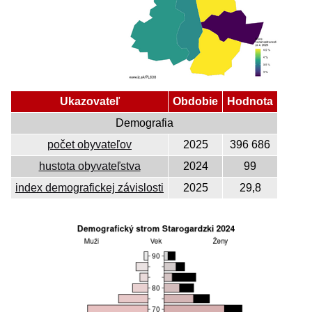
Ukazovateľ
Obdobie
Hodnota
Demografia
počet obyvateľov
2025
396 686
hustota obyvateľstva
2024
99
index demografickej závislosti
2025
29,8