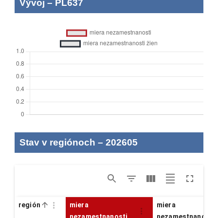
Vývoj
–
PL637
Stav v regiónoch
–
202605
región
miera
miera
nezamestnanosti
nezamestnanosti