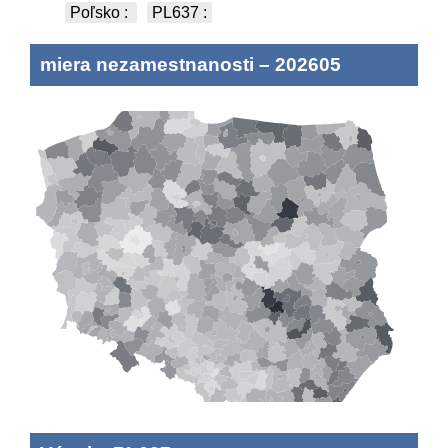
Poľsko
:
PL637
:
miera nezamestnanosti
–
202605