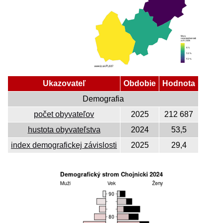
Ukazovateľ
Obdobie
Hodnota
Demografia
počet obyvateľov
2025
212 687
hustota obyvateľstva
2024
53,5
index demografickej závislosti
2025
29,4