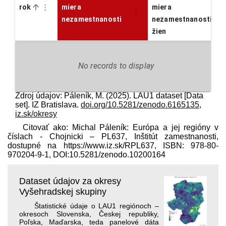
rok
miera
miera
nezamestnanosti
nezamestnanosti
žien
No records to display
Zdroj údajov: Páleník, M. (2025). LAU1 dataset [Data
set]. IZ Bratislava.
doi.org/10.5281/zenodo.6165135
,
iz.sk/okresy
Citovať ako: Michal Páleník: Európa a jej regióny v
číslach - Chojnicki – PL637, Inštitút zamestnanosti,
dostupné na https://www.iz.sk/​RPL637, ISBN: 978-80-
970204-9-1, DOI:10.5281/zenodo.10200164
Dataset údajov za okresy
Vyšehradskej skupiny
Štatistické údaje o LAU1 regiónoch –
okresoch Slovenska, Českej republiky,
Poľska, Maďarska, teda panelové dáta