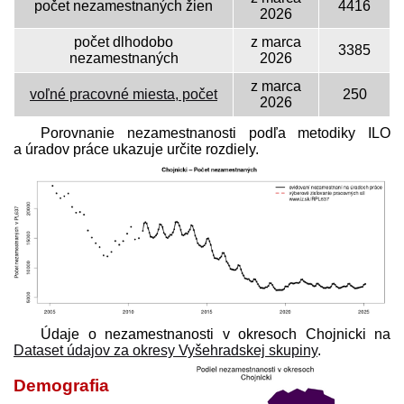
počet nezamestnaných žien
4416
2026
počet dlhodobo
z marca
3385
nezamestnaných
2026
z marca
voľné pracovné miesta, počet
250
2026
Porovnanie nezamestnanosti podľa metodiky ILO
a úradov práce ukazuje určite rozdiely.
Údaje o nezamestnanosti v okresoch Chojnicki na
Dataset údajov za okresy Vyšehradskej skupiny
.
Demografia