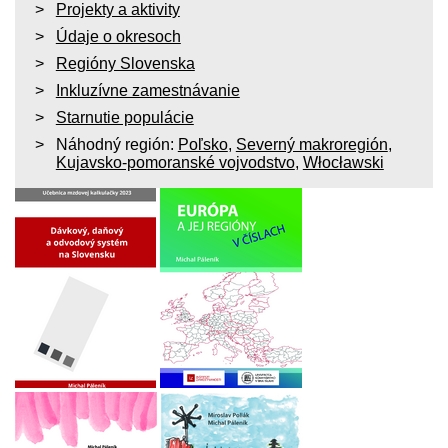
Projekty a aktivity
Údaje o okresoch
Regióny Slovenska
Inkluzívne zamestnávanie
Starnutie populácie
Náhodný región:
Poľsko
,
Severný makroregión
,
Kujavsko-pomoranské vojvodstvo
,
Włocławski