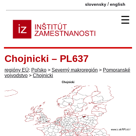
/
slovensky
english
☰
Chojnicki – PL637
regióny EÚ
:
Poľsko
>
Severný makroregión
>
Pomoranské
vojvodstvo
>
Chojnicki