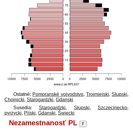
Ostatné:
Pomoranské vojvodstvo
,
Trojmiejski
,
Słupski
,
Chojnicki
,
Starogardzki
,
Gdanski
Susedia:
Starogardzki
,
Słupski
,
Szczecinecko-
pyrzycki
,
Pilski
,
Gdanski
,
Świecki
Nezamestnanosť PL
F