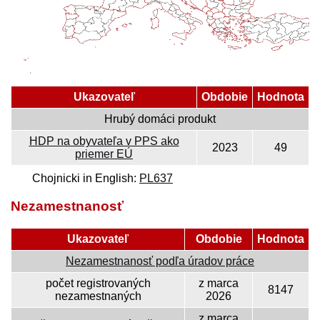
Ukazovateľ
Obdobie
Hodnota
Hrubý domáci produkt
HDP na obyvateľa v PPS ako
2023
49
priemer EÚ
Chojnicki in English:
PL637
Nezamestnanosť
Ukazovateľ
Obdobie
Hodnota
Nezamestnanosť podľa úradov práce
počet registrovaných
z marca
8147
nezamestnaných
2026
z marca