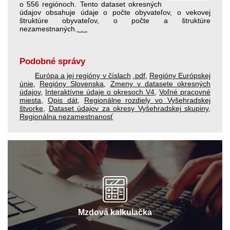
o 556 regiónoch. Tento dataset okresných
údajov obsahuje údaje o počte obyvateľov, o vekovej
štruktúre obyvateľov, o počte a štruktúre
nezamestnaných.
. . .
Podobné správy
Európa a jej regióny v číslach
.pdf
,
Regióny Európskej
únie
,
Regióny Slovenska
,
Zmeny v datasete okresných
údajov
,
Interaktívne údaje o okresoch V4
,
Voľné pracovné
miesta
,
Opis dát
,
Regionálne rozdiely vo Vyšehradskej
štvorke
,
Dataset údajov za okresy Vyšehradskej skupiny
,
Regionálna nezamestnanosť
Mzdová kalkulačka