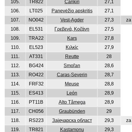
105.
TR822
Cankiri
27,1
106.
LT025
Panevėžio apskritis
27,1
107.
NO042
Vest-Agder
27,3
za
108.
EL531
Γρεβενά, Κοζάνη
27,5
109.
TRA22
Kars
27,8
110.
EL523
Κιλκίς
27,9
111.
AT331
Reutte
28
112.
BG424
Smoľan
28,6
113.
RO422
Caras-Severin
28,7
114.
FRF32
Meuse
28,8
115.
ES413
León
28,9
116.
PT11B
Alto Tâmega
28,9
117.
CH056
Graubünden
29
118.
RS223
Зајечарска област
29,3
za
119.
TR821
Kastamonu
29,3