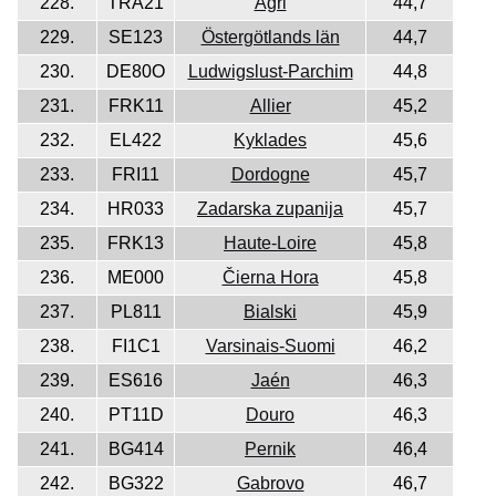
228.
TRA21
Agri
44,7
229.
SE123
Östergötlands län
44,7
230.
DE80O
Ludwigslust-Parchim
44,8
231.
FRK11
Allier
45,2
232.
EL422
Kyklades
45,6
233.
FRI11
Dordogne
45,7
234.
HR033
Zadarska zupanija
45,7
235.
FRK13
Haute-Loire
45,8
236.
ME000
Čierna Hora
45,8
237.
PL811
Bialski
45,9
238.
FI1C1
Varsinais-Suomi
46,2
239.
ES616
Jaén
46,3
240.
PT11D
Douro
46,3
241.
BG414
Pernik
46,4
242.
BG322
Gabrovo
46,7