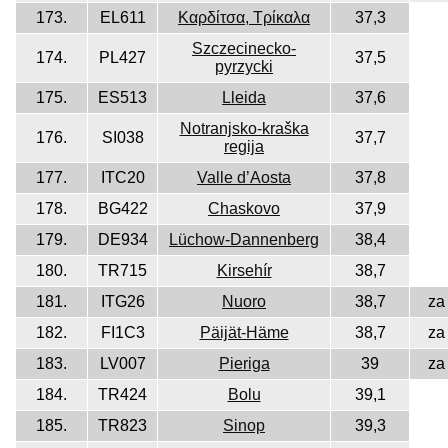
173.
EL611
Καρδίτσα, Τρίκαλα
37,3
Szczecinecko-
174.
PL427
37,5
pyrzycki
175.
ES513
Lleida
37,6
Notranjsko-kraška
176.
SI038
37,7
regija
177.
ITC20
Valle d’Aosta
37,8
178.
BG422
Chaskovo
37,9
179.
DE934
Lüchow-Dannenberg
38,4
180.
TR715
Kirsehír
38,7
181.
ITG26
Nuoro
38,7
za
182.
FI1C3
Päijät-Häme
38,7
za
183.
LV007
Pieriga
39
za
184.
TR424
Bolu
39,1
185.
TR823
Sinop
39,3