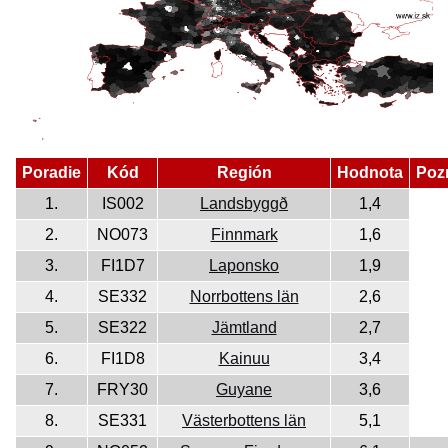
Poradie
Kód
Región
Hodnota
Poz
1.
IS002
Landsbyggð
1,4
2.
NO073
Finnmark
1,6
3.
FI1D7
Laponsko
1,9
4.
SE332
Norrbottens län
2,6
5.
SE322
Jämtland
2,7
6.
FI1D8
Kainuu
3,4
7.
FRY30
Guyane
3,6
8.
SE331
Västerbottens län
5,1