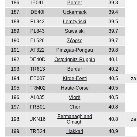
186.
IE041
Border
39,3
187.
DE40I
Uckermark
39,4
188.
PL842
Łomżyński
39,5
189.
PL843
Suwalski
39,7
190.
EL526
Σέρρες
39,7
191.
AT322
Pinzgau-Pongau
39,8
192.
DE40D
Ostprignitz-Ruppin
40,1
193.
TR613
Burdur
40,2
194.
EE007
Kirde-Eesti
40,5
za
195.
FRM02
Haute-Corse
40,5
196.
AL035
Vlorë
40,5
197.
FRB01
Cher
40,8
Fermanagh and
198.
UKN16
40,8
za
Omagh
199.
TRB24
Hakkari
40,9