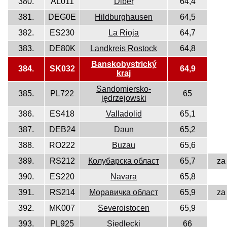
380.
AL011
Dibër
64,4
381.
DEG0E
Hildburghausen
64,5
382.
ES230
La Rioja
64,7
383.
DE80K
Landkreis Rostock
64,8
Banskobystrický
384.
SK032
64,9
kraj
Sandomiersko-
385.
PL722
65
jędrzejowski
386.
ES418
Valladolid
65,1
387.
DEB24
Daun
65,2
388.
RO222
Buzau
65,6
389.
RS212
Колубарска област
65,7
za
390.
ES220
Navara
65,8
391.
RS214
Моравичка област
65,9
za
392.
MK007
Severoistocen
65,9
393.
PL925
Siedlecki
66