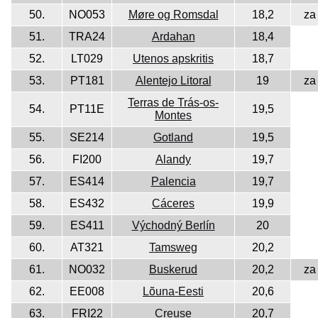
50.
NO053
Møre og Romsdal
18,2
za
51.
TRA24
Ardahan
18,4
52.
LT029
Utenos apskritis
18,7
53.
PT181
Alentejo Litoral
19
za
Terras de Trás-os-
54.
PT11E
19,5
Montes
55.
SE214
Gotland
19,5
56.
FI200
Alandy
19,7
57.
ES414
Palencia
19,7
58.
ES432
Cáceres
19,9
59.
ES411
Východný Berlín
20
60.
AT321
Tamsweg
20,2
61.
NO032
Buskerud
20,2
za
62.
EE008
Lõuna-Eesti
20,6
63.
FRI22
Creuse
20,7