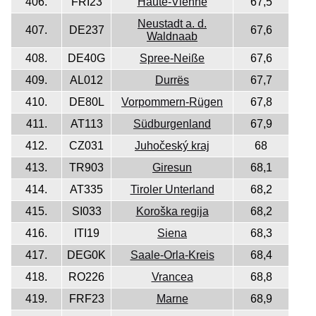
406.
FRI23
Haute-Vienne
67,5
Neustadt a. d.
407.
DE237
67,6
Waldnaab
408.
DE40G
Spree-Neiße
67,6
409.
AL012
Durrës
67,7
410.
DE80L
Vorpommern-Rügen
67,8
411.
AT113
Südburgenland
67,9
412.
CZ031
Juhočeský kraj
68
413.
TR903
Giresun
68,1
414.
AT335
Tiroler Unterland
68,2
415.
SI033
Koroška regija
68,2
416.
ITI19
Siena
68,3
417.
DEG0K
Saale-Orla-Kreis
68,4
418.
RO226
Vrancea
68,8
419.
FRF23
Marne
68,9