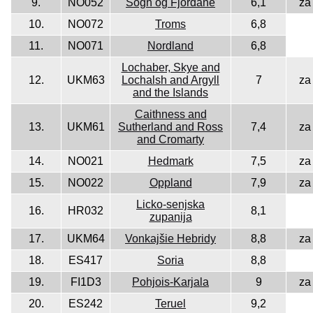
9.
NO052
Sogn og Fjordane
6,1
za
10.
NO072
Troms
6,8
11.
NO071
Nordland
6,8
Lochaber, Skye and
12.
UKM63
Lochalsh and Argyll
7
za
and the Islands
Caithness and
13.
UKM61
Sutherland and Ross
7,4
za
and Cromarty
14.
NO021
Hedmark
7,5
za
15.
NO022
Oppland
7,9
za
Licko-senjska
16.
HR032
8,1
zupanija
17.
UKM64
Vonkajšie Hebridy
8,8
za
18.
ES417
Soria
8,8
19.
FI1D3
Pohjois-Karjala
9
za
20.
ES242
Teruel
9,2