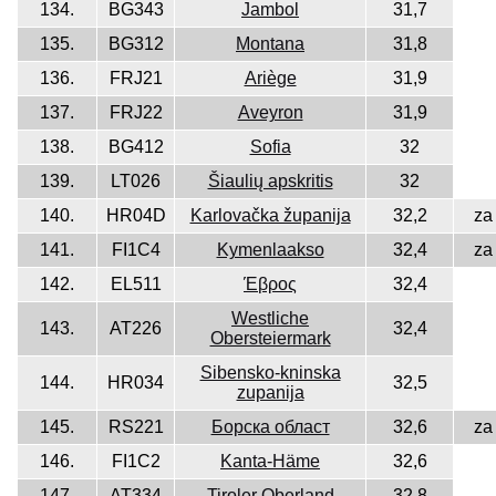
134.
BG343
Jambol
31,7
135.
BG312
Montana
31,8
136.
FRJ21
Ariège
31,9
137.
FRJ22
Aveyron
31,9
138.
BG412
Sofia
32
139.
LT026
Šiaulių apskritis
32
140.
HR04D
Karlovačka županija
32,2
za
141.
FI1C4
Kymenlaakso
32,4
za
142.
EL511
Έβρος
32,4
Westliche
143.
AT226
32,4
Obersteiermark
Sibensko-kninska
144.
HR034
32,5
zupanija
145.
RS221
Борска област
32,6
za
146.
FI1C2
Kanta-Häme
32,6
147.
AT334
Tiroler Oberland
32,8