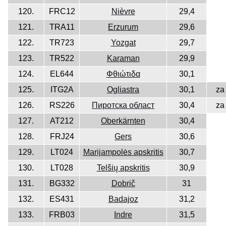
120.
FRC12
Nièvre
29,4
121.
TRA11
Erzurum
29,6
122.
TR723
Yozgat
29,7
123.
TR522
Karaman
29,9
124.
EL644
Φθιώτιδα
30,1
125.
ITG2A
Ogliastra
30,1
za
126.
RS226
Пиротска област
30,4
za
127.
AT212
Oberkärnten
30,4
128.
FRJ24
Gers
30,6
129.
LT024
Marijampolės apskritis
30,7
130.
LT028
Telšių apskritis
30,9
131.
BG332
Dobrič
31
132.
ES431
Badajoz
31,2
133.
FRB03
Indre
31,5