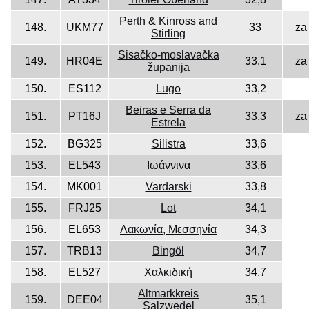
Perth & Kinross and
148.
UKM77
33
za
Stirling
Sisačko-moslavačka
149.
HR04E
33,1
za
županija
150.
ES112
Lugo
33,2
Beiras e Serra da
151.
PT16J
33,3
za
Estrela
152.
BG325
Silistra
33,6
153.
EL543
Ιωάννινα
33,6
154.
MK001
Vardarski
33,8
155.
FRJ25
Lot
34,1
156.
EL653
Λακωνία, Μεσσηνία
34,3
157.
TRB13
Bingöl
34,7
158.
EL527
Χαλκιδική
34,7
Altmarkkreis
159.
DEE04
35,1
Salzwedel