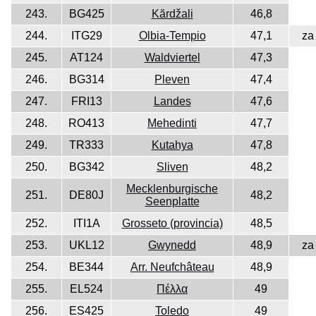
243.
BG425
Kărdžali
46,8
244.
ITG29
Olbia-Tempio
47,1
za
245.
AT124
Waldviertel
47,3
246.
BG314
Pleven
47,4
247.
FRI13
Landes
47,6
248.
RO413
Mehedinti
47,7
249.
TR333
Kutahya
47,8
250.
BG342
Sliven
48,2
Mecklenburgische
251.
DE80J
48,2
Seenplatte
252.
ITI1A
Grosseto (provincia)
48,5
253.
UKL12
Gwynedd
48,9
za
254.
BE344
Arr. Neufchâteau
48,9
255.
EL524
Πέλλα
49
256.
ES425
Toledo
49