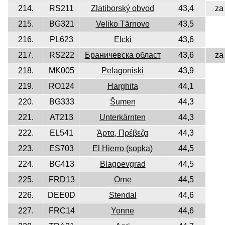
214.
RS211
Zlatiborský obvod
43,4
za
215.
BG321
Veliko Tărnovo
43,5
216.
PL623
Elcki
43,6
217.
RS222
Браничевска област
43,6
za
218.
MK005
Pelagoniski
43,9
219.
RO124
Harghita
44,1
220.
BG333
Šumen
44,3
221.
AT213
Unterkärnten
44,3
222.
EL541
Άρτα, Πρέβεζα
44,3
223.
ES703
El Hierro (sopka)
44,5
224.
BG413
Blagoevgrad
44,5
225.
FRD13
Orne
44,5
226.
DEE0D
Stendal
44,6
227.
FRC14
Yonne
44,6