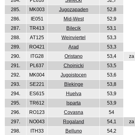
284.
PL618
Świecki
52,7
285.
MK003
Jugozapaden
52,8
286.
IE051
Mid-West
52,9
287.
TR413
Bilecik
53,1
288.
AT125
Weinviertel
53,3
289.
RO421
Arad
53,3
290.
ITG28
Oristano
53,4
za
291.
PL637
Chojnicki
53,5
292.
MK004
Jugoistocen
53,6
293.
SE221
Blekinge
53,8
294.
ES615
Huelva
53,9
295.
TR612
Isparta
53,9
296.
RO123
Covasna
54
297.
NO043
Rogaland
54,1
za
298.
ITH33
Belluno
54,2