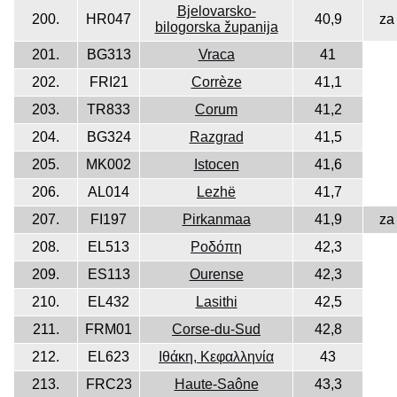
Bjelovarsko-
200.
HR047
40,9
za
bilogorska županija
201.
BG313
Vraca
41
202.
FRI21
Corrèze
41,1
203.
TR833
Corum
41,2
204.
BG324
Razgrad
41,5
205.
MK002
Istocen
41,6
206.
AL014
Lezhë
41,7
207.
FI197
Pirkanmaa
41,9
za
208.
EL513
Ροδόπη
42,3
209.
ES113
Ourense
42,3
210.
EL432
Lasithi
42,5
211.
FRM01
Corse-du-Sud
42,8
212.
EL623
Ιθάκη, Κεφαλληνία
43
213.
FRC23
Haute-Saône
43,3