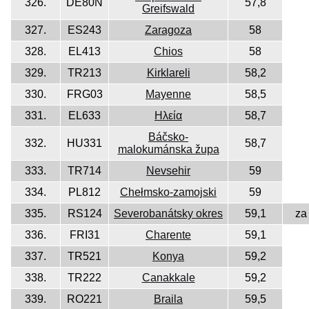
326.
DE80N
57,8
Greifswald
327.
ES243
Zaragoza
58
328.
EL413
Chios
58
329.
TR213
Kirklareli
58,2
330.
FRG03
Mayenne
58,5
331.
EL633
Ηλεία
58,7
Báčsko-
332.
HU331
58,7
malokumánska župa
333.
TR714
Nevsehir
59
334.
PL812
Chełmsko-zamojski
59
335.
RS124
Severobanátsky okres
59,1
za
336.
FRI31
Charente
59,1
337.
TR521
Konya
59,2
338.
TR222
Canakkale
59,2
339.
RO221
Braila
59,5