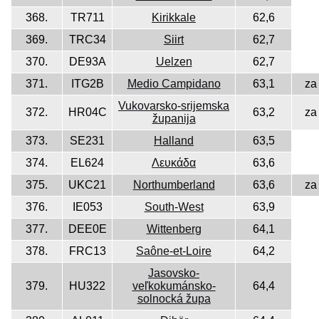
368.
TR711
Kirikkale
62,6
369.
TRC34
Siirt
62,7
370.
DE93A
Uelzen
62,7
371.
ITG2B
Medio Campidano
63,1
za
Vukovarsko-srijemska
372.
HR04C
63,2
za
županija
373.
SE231
Halland
63,5
374.
EL624
Λευκάδα
63,6
375.
UKC21
Northumberland
63,6
za
376.
IE053
South-West
63,9
377.
DEE0E
Wittenberg
64,1
378.
FRC13
Saône-et-Loire
64,2
Jasovsko-
379.
HU322
veľkokumánsko-
64,4
solnocká župa