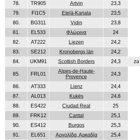
78.
TR905
Artvin
23,3
79.
FI1C5
Etelä-Karjala
23,5
80.
BG311
Vidin
23,8
81.
EL533
Φλώρινα
24
82.
AT222
Liezen
24,2
83.
SE212
Kronobergs län
24,2
84.
UKM91
Scottish Borders
24,3
za
Alpes-de-Haute-
85.
FRL01
24,3
Provence
86.
AT333
Lienz
24,4
87.
AL013
Kukës
24,8
88.
ES422
Ciudad Real
25
89.
FRK12
Cantal
25,1
90.
ES412
Burgos
25,3
91.
EL651
Αργολίδα, Αρκαδία
25,4