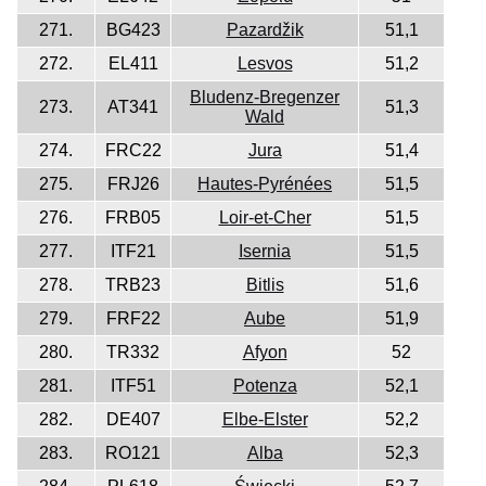
271.
BG423
Pazardžik
51,1
272.
EL411
Lesvos
51,2
Bludenz-Bregenzer
273.
AT341
51,3
Wald
274.
FRC22
Jura
51,4
275.
FRJ26
Hautes-Pyrénées
51,5
276.
FRB05
Loir-et-Cher
51,5
277.
ITF21
Isernia
51,5
278.
TRB23
Bitlis
51,6
279.
FRF22
Aube
51,9
280.
TR332
Afyon
52
281.
ITF51
Potenza
52,1
282.
DE407
Elbe-Elster
52,2
283.
RO121
Alba
52,3