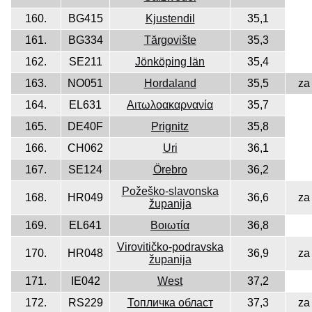
160.
BG415
Kjustendil
35,1
161.
BG334
Tărgovište
35,3
162.
SE211
Jönköping län
35,4
163.
NO051
Hordaland
35,5
za
164.
EL631
Αιτωλοακαρνανία
35,7
165.
DE40F
Prignitz
35,8
166.
CH062
Uri
36,1
167.
SE124
Örebro
36,2
Požeško-slavonska
168.
HR049
36,6
za
županija
169.
EL641
Βοιωτία
36,8
Virovitičko-podravska
170.
HR048
36,9
za
županija
171.
IE042
West
37,2
172.
RS229
Топличка област
37,3
za