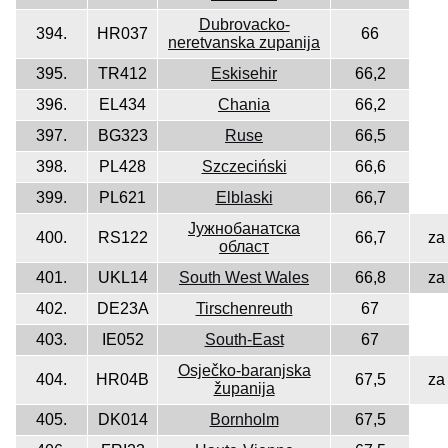
Dubrovacko-
394.
HR037
66
neretvanska zupanija
395.
TR412
Eskisehir
66,2
396.
EL434
Chania
66,2
397.
BG323
Ruse
66,5
398.
PL428
Szczeciński
66,6
399.
PL621
Elblaski
66,7
Јужнобанатска
400.
RS122
66,7
za
област
401.
UKL14
South West Wales
66,8
za
402.
DE23A
Tirschenreuth
67
403.
IE052
South-East
67
Osječko-baranjska
404.
HR04B
67,5
za
županija
405.
DK014
Bornholm
67,5