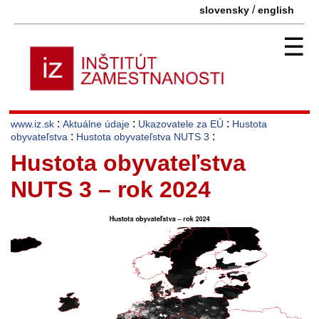
/
slovensky
english
☰
:
:
:
www.iz.sk
Aktuálne údaje
Ukazovatele za EÚ
Hustota
:
:
obyvateľstva
Hustota obyvateľstva NUTS 3
Hustota obyvateľstva
NUTS 3 – rok 2024