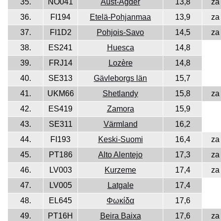
35.
NO041
Aust-Agder
13,8
za
36.
FI194
Etelä-Pohjanmaa
13,9
za
37.
FI1D2
Pohjois-Savo
14,5
za
38.
ES241
Huesca
14,8
39.
FRJ14
Lozère
14,8
40.
SE313
Gävleborgs län
15,7
41.
UKM66
Shetlandy
15,8
za
42.
ES419
Zamora
15,9
43.
SE311
Värmland
16,2
44.
FI193
Keski-Suomi
16,4
za
45.
PT186
Alto Alentejo
17,3
za
46.
LV003
Kurzeme
17,4
za
47.
LV005
Latgale
17,4
48.
EL645
Φωκίδα
17,6
49.
PT16H
Beira Baixa
17,6
za