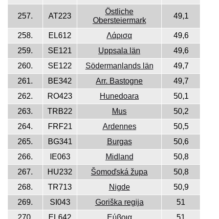
Östliche
257.
AT223
49,1
Obersteiermark
258.
EL612
Λάρισα
49,6
259.
SE121
Uppsala län
49,6
260.
SE122
Södermanlands län
49,7
261.
BE342
Arr. Bastogne
49,7
262.
RO423
Hunedoara
50,1
263.
TRB22
Mus
50,2
264.
FRF21
Ardennes
50,5
265.
BG341
Burgas
50,6
266.
IE063
Midland
50,8
267.
HU232
Šomoďská župa
50,8
268.
TR713
Nigde
50,9
269.
SI043
Goriška regija
51
270.
EL642
Εύβοια
51