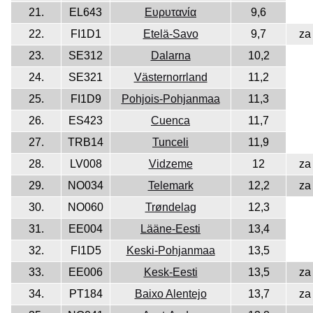
21.
EL643
Ευρυτανία
9,6
22.
FI1D1
Etelä-Savo
9,7
za
23.
SE312
Dalarna
10,2
24.
SE321
Västernorrland
11,2
25.
FI1D9
Pohjois-Pohjanmaa
11,3
26.
ES423
Cuenca
11,7
27.
TRB14
Tunceli
11,9
28.
LV008
Vidzeme
12
za
29.
NO034
Telemark
12,2
za
30.
NO060
Trøndelag
12,3
31.
EE004
Lääne-Eesti
13,4
32.
FI1D5
Keski-Pohjanmaa
13,5
33.
EE006
Kesk-Eesti
13,5
za
34.
PT184
Baixo Alentejo
13,7
za