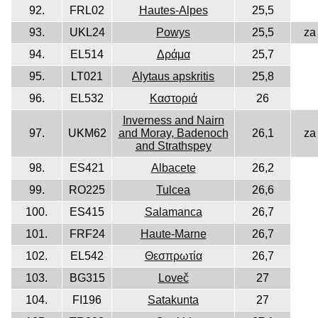
92.
FRL02
Hautes-Alpes
25,5
93.
UKL24
Powys
25,5
za
94.
EL514
Δράμα
25,7
95.
LT021
Alytaus apskritis
25,8
96.
EL532
Καστοριά
26
Inverness and Nairn
97.
UKM62
and Moray, Badenoch
26,1
za
and Strathspey
98.
ES421
Albacete
26,2
99.
RO225
Tulcea
26,6
100.
ES415
Salamanca
26,7
101.
FRF24
Haute-Marne
26,7
102.
EL542
Θεσπρωτία
26,7
103.
BG315
Loveč
27
104.
FI196
Satakunta
27