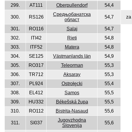
299.
AT111
Oberpullendorf
54,4
Средњобанатска
300.
RS126
54,7
za
област
301.
RO116
Salaj
54,7
302.
ITI42
Rieti
54,8
303.
ITF52
Matera
54,8
304.
SE125
Västmanlands län
54,9
305.
RO317
Teleorman
55,3
306.
TR712
Aksaray
55,3
307.
PL924
Ostrołęcki
55,4
308.
EL412
Samos
55,5
309.
HU332
Békešská župa
55,5
310.
RO112
Bistrita-Nasaud
55,6
Jugovzhodna
311.
SI037
55,6
Slovenija