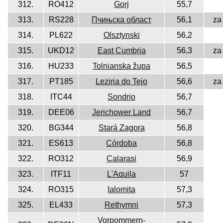
312.
RO412
Gorj
55,7
313.
RS228
Пчињска област
56,1
za
314.
PL622
Olsztynski
56,2
315.
UKD12
East Cumbria
56,3
za
316.
HU233
Tolnianska župa
56,5
317.
PT185
Leziria do Tejo
56,6
za
318.
ITC44
Sondrio
56,7
319.
DEE06
Jerichower Land
56,7
320.
BG344
Stará Zagora
56,8
321.
ES613
Córdoba
56,8
322.
RO312
Calarasi
56,9
323.
ITF11
L'Aquila
57
324.
RO315
Ialomita
57,3
325.
EL433
Rethymni
57,3
Vorpommern-