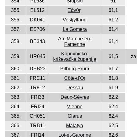
354.
PL636
Słupski
61
355.
EL512
Ξάνθη
61,1
356.
DK041
Vestjylland
61,2
357.
ES706
La Gomera
61,4
Arr. Marche-en-
358.
BE343
61,4
Famenne
Koprivničko-
359.
HR045
61,5
za
križevačka županija
360.
DEB23
Bitburg-Prüm
61,7
361.
FRC11
Côte-d’Or
61,8
362.
TR812
Dessau
61,9
363.
FRI33
Deux-Sèvres
62,2
364.
FRI34
Vienne
62,4
365.
CH051
Glarus
62,4
366.
TRB11
Malatya
62,5
367.
FRI14
Lot-et-Garonne
62,6