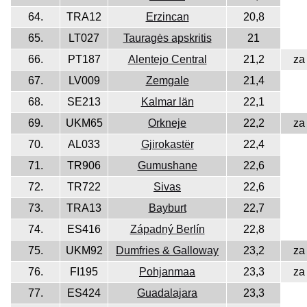
64.
TRA12
Erzincan
20,8
65.
LT027
Tauragės apskritis
21
66.
PT187
Alentejo Central
21,2
za
67.
LV009
Zemgale
21,4
68.
SE213
Kalmar län
22,1
69.
UKM65
Orkneje
22,2
za
70.
AL033
Gjirokastër
22,4
71.
TR906
Gumushane
22,6
72.
TR722
Sivas
22,6
73.
TRA13
Bayburt
22,7
74.
ES416
Západný Berlín
22,8
75.
UKM92
Dumfries & Galloway
23,2
za
76.
FI195
Pohjanmaa
23,3
za
77.
ES424
Guadalajara
23,3