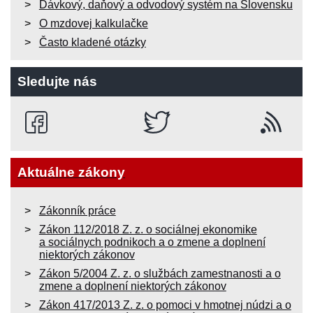
Dávkový, daňový a odvodový systém na Slovensku
O mzdovej kalkulačke
Často kladené otázky
Sledujte nás
Aktuálne zákony
Zákonník práce
Zákon 112/2018 Z. z. o sociálnej ekonomike
a sociálnych podnikoch a o zmene a doplnení
niektorých zákonov
Zákon 5/2004 Z. z. o službách zamestnanosti a o
zmene a doplnení niektorých zákonov
Zákon 417/2013 Z. z. o pomoci v hmotnej núdzi a o