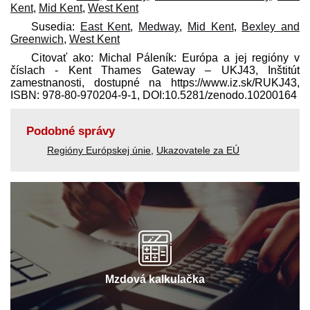
Kent
,
Mid Kent
,
West Kent
Susedia:
East Kent
,
Medway
,
Mid Kent
,
Bexley and
Greenwich
,
West Kent
Citovať ako: Michal Páleník: Európa a jej regióny v
číslach - Kent Thames Gateway – UKJ43, Inštitút
zamestnanosti, dostupné na https://www.iz.sk/​RUKJ43,
ISBN: 978-80-970204-9-1, DOI:10.5281/zenodo.10200164
Podobné správy
Regióny Európskej únie
,
Ukazovatele za EÚ
Mzdová kalkulačka