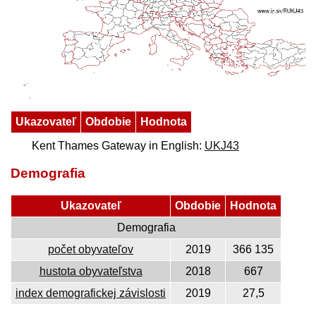
Ukazovateľ
Obdobie
Hodnota
Kent Thames Gateway in English:
UKJ43
Demografia
Ukazovateľ
Obdobie
Hodnota
Demografia
počet obyvateľov
2019
366 135
hustota obyvateľstva
2018
667
index demografickej závislosti
2019
27,5