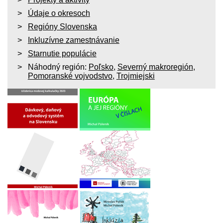
Údaje o okresoch
Regióny Slovenska
Inkluzívne zamestnávanie
Starnutie populácie
Náhodný región:
Poľsko
,
Severný makroregión
,
Pomoranské vojvodstvo
,
Trojmiejski