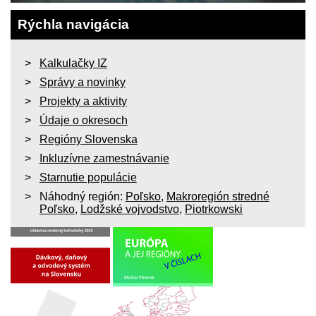
Rýchla navigácia
Kalkulačky IZ
Správy a novinky
Projekty a aktivity
Údaje o okresoch
Regióny Slovenska
Inkluzívne zamestnávanie
Starnutie populácie
Náhodný región:
Poľsko
,
Makroregión stredné
Poľsko
,
Lodžské vojvodstvo
,
Piotrkowski