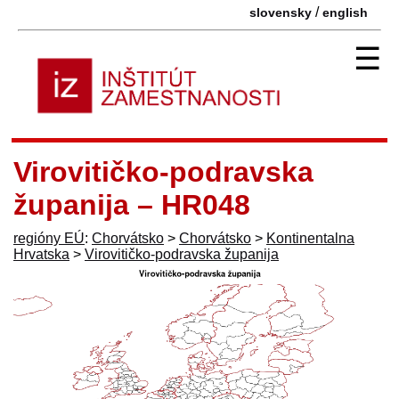
/
slovensky
english
☰
Virovitičko-podravska
županija – HR048
regióny EÚ
:
Chorvátsko
>
Chorvátsko
>
Kontinentalna
Hrvatska
>
Virovitičko-podravska županija