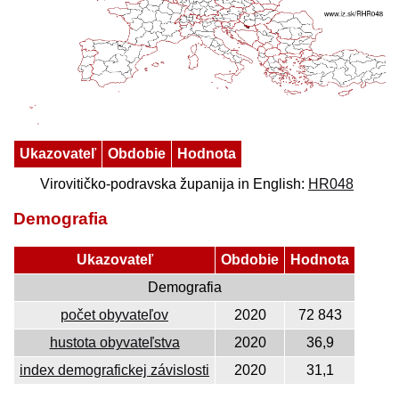
Ukazovateľ
Obdobie
Hodnota
Virovitičko-podravska županija in English:
HR048
Demografia
Ukazovateľ
Obdobie
Hodnota
Demografia
počet obyvateľov
2020
72 843
hustota obyvateľstva
2020
36,9
index demografickej závislosti
2020
31,1