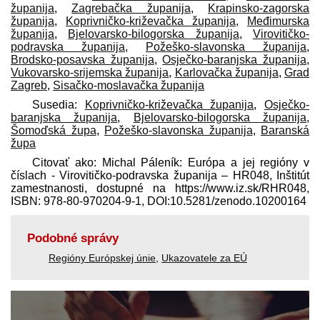
županija
,
Zagrebačka županija
,
Krapinsko-zagorska
županija
,
Koprivničko-križevačka županija
,
Međimurska
županija
,
Bjelovarsko-bilogorska županija
,
Virovitičko-
podravska županija
,
Požeško-slavonska županija
,
Brodsko-posavska županija
,
Osječko-baranjska županija
,
Vukovarsko-srijemska županija
,
Karlovačka županija
,
Grad
Zagreb
,
Sisačko-moslavačka županija
Susedia:
Koprivničko-križevačka županija
,
Osječko-
baranjska županija
,
Bjelovarsko-bilogorska županija
,
Šomoďská župa
,
Požeško-slavonska županija
,
Baranská
župa
Citovať ako: Michal Páleník: Európa a jej regióny v
číslach - Virovitičko-podravska županija – HR048, Inštitút
zamestnanosti, dostupné na https://www.iz.sk/​RHR048,
ISBN: 978-80-970204-9-1, DOI:10.5281/zenodo.10200164
Podobné správy
Regióny Európskej únie
,
Ukazovatele za EÚ