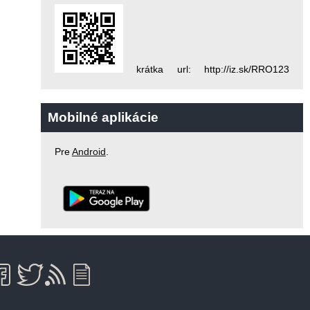
krátka url: http://iz.sk/RRO123
Mobilné aplikácie
Pre
Android
.