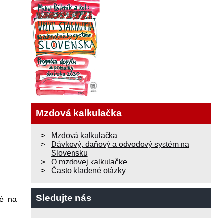
Mzdová kalkulačka
Mzdová kalkulačka
Dávkový, daňový a odvodový systém na
Slovensku
O mzdovej kalkulačke
Často kladené otázky
Sledujte nás
né na