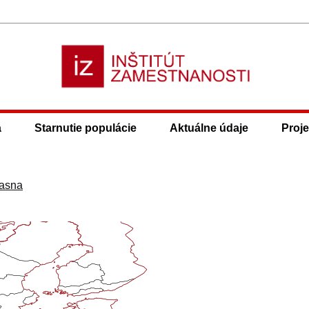
a
Starnutie populácie
Aktuálne údaje
Proje
asna