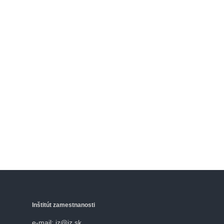
Inštitút zamestnanosti
e-mail: iz@iz.sk