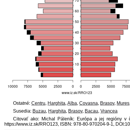
Ostatné:
Centru
,
Harghita
,
Alba
,
Covasna
,
Brasov
,
Mures
Susedia:
Buzau
,
Harghita
,
Brasov
,
Bacau
,
Vrancea
Citovať ako: Michal Páleník: Európa a jej regióny v
https://www.iz.sk/​RRO123, ISBN: 978-80-970204-9-1, DOI: