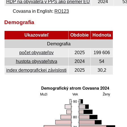
HDP na obyvateľa v PPS ako priemer EÚ
2024
5
Covasna in English:
RO123
Demografia
Ukazovateľ
Obdobie
Hodnota
Demografia
počet obyvateľov
2025
199 606
hustota obyvateľstva
2024
54
index demografickej závislosti
2025
30,2