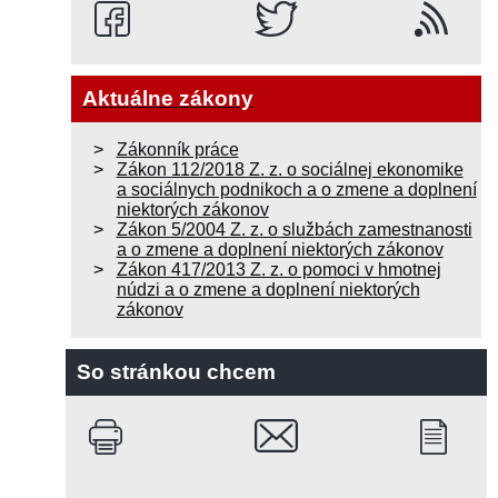
Aktuálne zákony
Zákonník práce
Zákon 112/2018 Z. z. o sociálnej ekonomike
a sociálnych podnikoch a o zmene a doplnení
niektorých zákonov
Zákon 5/2004 Z. z. o službách zamestnanosti
a o zmene a doplnení niektorých zákonov
Zákon 417/2013 Z. z. o pomoci v hmotnej
núdzi a o zmene a doplnení niektorých
zákonov
So stránkou chcem