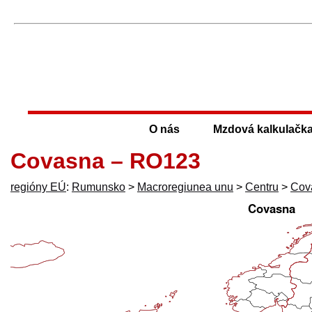
O nás
Mzdová kalkulačk
Covasna – RO123
regióny EÚ
:
Rumunsko
>
Macroregiunea unu
>
Centru
>
Cov