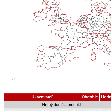
Ukazovateľ
Obdobie
Hodn
Hrubý domáci produkt