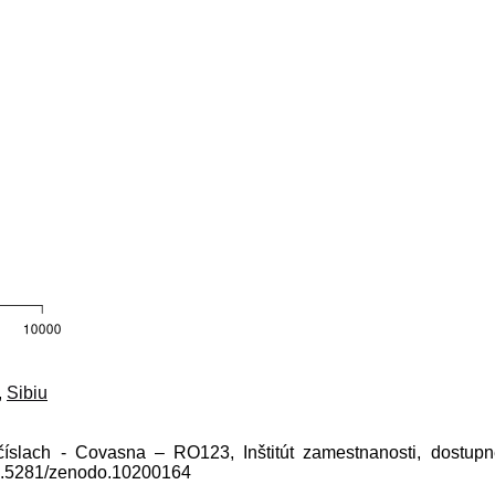
,
Sibiu
 číslach - Covasna – RO123, Inštitút zamestnanosti, dostup
10.5281/zenodo.10200164