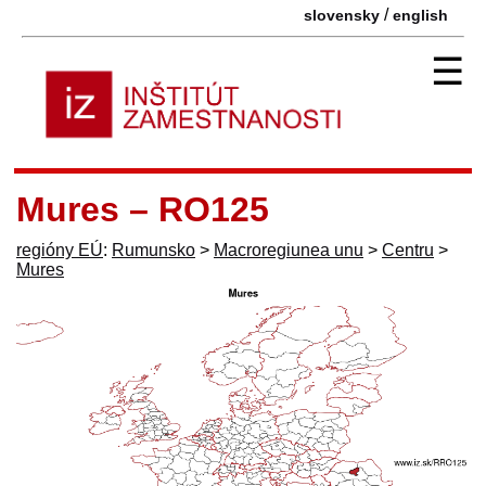
/
slovensky
english
☰
Mures – RO125
regióny EÚ
:
Rumunsko
>
Macroregiunea unu
>
Centru
>
Mures