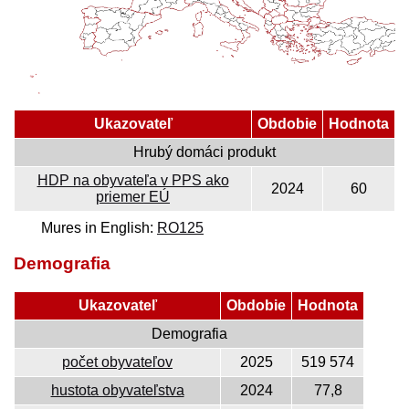
Ukazovateľ
Obdobie
Hodnota
Hrubý domáci produkt
HDP na obyvateľa v PPS ako
2024
60
priemer EÚ
Mures in English:
RO125
Demografia
Ukazovateľ
Obdobie
Hodnota
Demografia
počet obyvateľov
2025
519 574
hustota obyvateľstva
2024
77,8