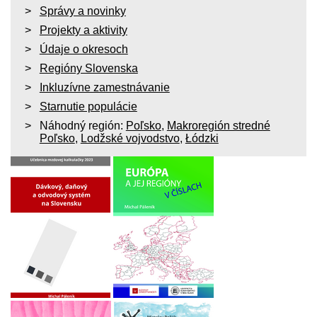
Správy a novinky
Projekty a aktivity
Údaje o okresoch
Regióny Slovenska
Inkluzívne zamestnávanie
Starnutie populácie
Náhodný región:
Poľsko
,
Makroregión stredné
Poľsko
,
Lodžské vojvodstvo
,
Łódzki