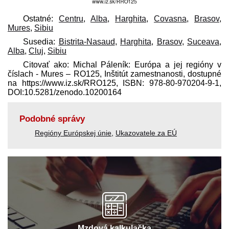
Ostatné:
Centru
,
Alba
,
Harghita
,
Covasna
,
Brasov
,
Mures
,
Sibiu
Susedia:
Bistrita-Nasaud
,
Harghita
,
Brasov
,
Suceava
,
Alba
,
Cluj
,
Sibiu
Citovať ako: Michal Páleník: Európa a jej regióny v
číslach - Mures – RO125, Inštitút zamestnanosti, dostupné
na https://www.iz.sk/​RRO125, ISBN: 978-80-970204-9-1,
DOI:10.5281/zenodo.10200164
Podobné správy
Regióny Európskej únie
,
Ukazovatele za EÚ
Mzdová kalkulačka