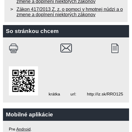
zmene a doplnení niektorých zákonov
Zákon 417/2013 Z. z. o pomoci v hmotnej núdzi a o
zmene a doplnení niektorých zákonov
So stránkou chcem
krátka url: http://iz.sk/RRO125
Mobilné aplikácie
Pre
Android
.