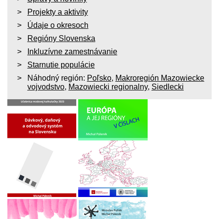
Projekty a aktivity
Údaje o okresoch
Regióny Slovenska
Inkluzívne zamestnávanie
Starnutie populácie
Náhodný región:
Poľsko
,
Makroregión Mazowiecke
vojvodstvo
,
Mazowiecki regionalny
,
Siedlecki