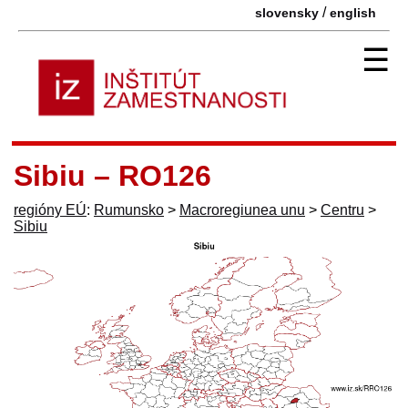
/
slovensky
english
☰
Sibiu – RO126
regióny EÚ
:
Rumunsko
>
Macroregiunea unu
>
Centru
>
Sibiu