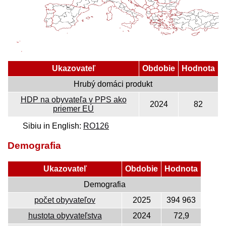
Ukazovateľ
Obdobie
Hodnota
Hrubý domáci produkt
HDP na obyvateľa v PPS ako
2024
82
priemer EÚ
Sibiu in English:
RO126
Demografia
Ukazovateľ
Obdobie
Hodnota
Demografia
počet obyvateľov
2025
394 963
hustota obyvateľstva
2024
72,9