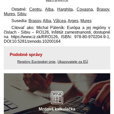
Ostatné:
Centru
,
Alba
,
Harghita
,
Covasna
,
Brasov
,
Mures
,
Sibiu
Susedia:
Brasov
,
Alba
,
Vâlcea
,
Arges
,
Mures
Citovať ako: Michal Páleník: Európa a jej regióny v
číslach - Sibiu – RO126, Inštitút zamestnanosti, dostupné
na https://www.iz.sk/​RRO126, ISBN: 978-80-970204-9-1,
DOI:10.5281/zenodo.10200164
Podobné správy
Regióny Európskej únie
,
Ukazovatele za EÚ
Mzdová kalkulačka