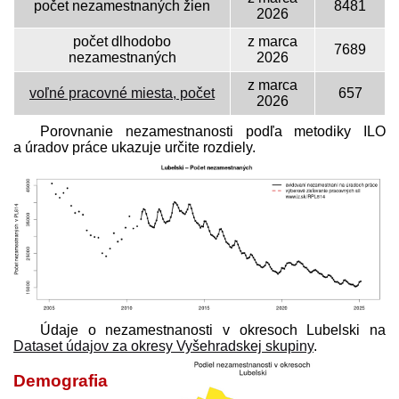
počet nezamestnaných žien
8481
2026
počet dlhodobo
z marca
7689
nezamestnaných
2026
z marca
voľné pracovné miesta, počet
657
2026
Porovnanie nezamestnanosti podľa metodiky ILO
a úradov práce ukazuje určite rozdiely.
Údaje o nezamestnanosti v okresoch Lubelski na
Dataset údajov za okresy Vyšehradskej skupiny
.
Demografia