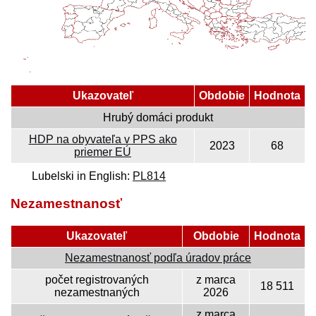
Ukazovateľ
Obdobie
Hodnota
Hrubý domáci produkt
HDP na obyvateľa v PPS ako
2023
68
priemer EÚ
Lubelski in English:
PL814
Nezamestnanosť
Ukazovateľ
Obdobie
Hodnota
Nezamestnanosť podľa úradov práce
počet registrovaných
z marca
18 511
nezamestnaných
2026
z marca