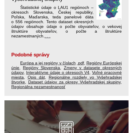
Štatistické údaje o LAU1 regiónoch –
okresoch Slovenska, Českej republiky,
Poľska, Maďarska, teda panelové dáta
o 556 regiónoch. Tento dataset okresných
údajov obsahuje údaje o počte obyvateľov, o vekovej
štruktúre obyvateľov, o počte a štruktúre
nezamestnaných.
. . .
Podobné správy
Európa a jej regióny v číslach
.pdf
,
Regióny Európskej
únie
,
Regióny Slovenska
,
Zmeny v datasete okresných
údajov
,
Interaktívne údaje o okresoch V4
,
Voľné pracovné
miesta
,
Opis dát
,
Regionálne rozdiely vo Vyšehradskej
štvorke
,
Dataset údajov za okresy Vyšehradskej skupiny
,
Regionálna nezamestnanosť