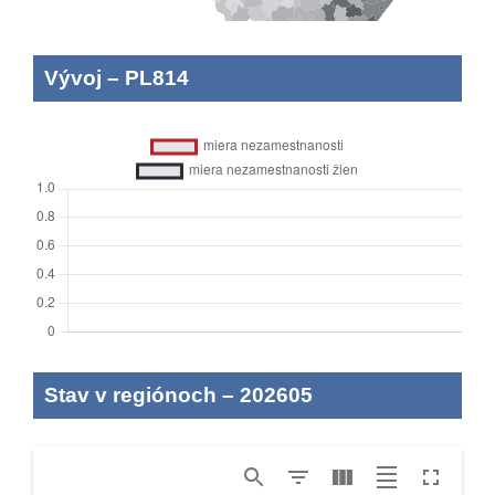
Vývoj
–
PL814
Stav v regiónoch
–
202605