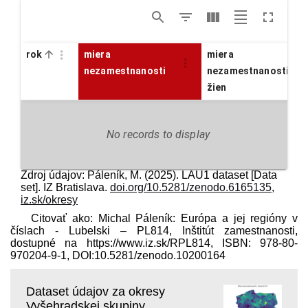
rok
miera
miera
nezamestnanosti
nezamestnanosti
žien
No records to display
Zdroj údajov: Páleník, M. (2025). LAU1 dataset [Data
set]. IZ Bratislava.
doi.org/10.5281/zenodo.6165135
,
iz.sk/okresy
Citovať ako: Michal Páleník: Európa a jej regióny v
číslach - Lubelski – PL814, Inštitút zamestnanosti,
dostupné na https://www.iz.sk/​RPL814, ISBN: 978-80-
970204-9-1, DOI:10.5281/zenodo.10200164
Dataset údajov za okresy
Vyšehradskej skupiny