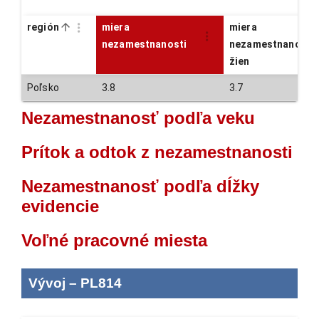
región
miera
miera
nezamestnanosti
nezamestnanosti
žien
Poľsko
3.8
3.7
Nezamestnanosť podľa veku
Prítok a odtok z nezamestnanosti
Nezamestnanosť podľa dĺžky
evidencie
Voľné pracovné miesta
Vývoj
–
PL814