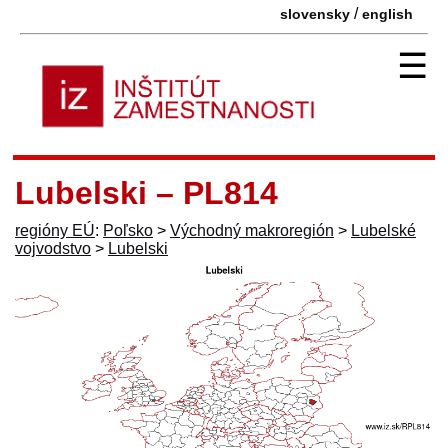
/
slovensky
english
☰
Lubelski – PL814
regióny EÚ
:
Poľsko
>
Východný makroregión
>
Lubelské
vojvodstvo
>
Lubelski