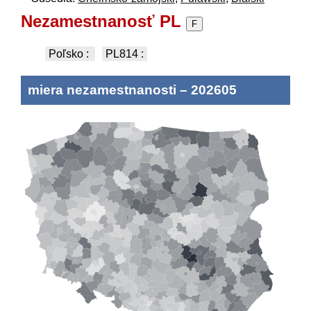
Nezamestnanosť PL
F
Poľsko
:
PL814
:
miera nezamestnanosti
–
202605