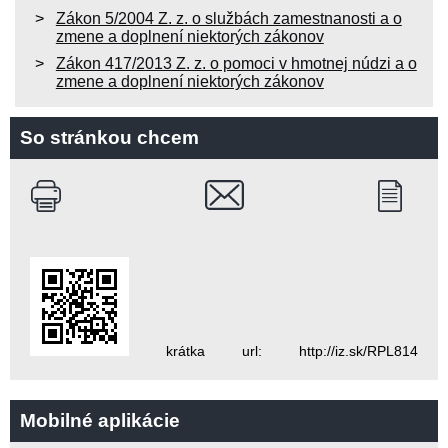
Zákon 5/2004 Z. z. o službách zamestnanosti a o
zmene a doplnení niektorých zákonov
Zákon 417/2013 Z. z. o pomoci v hmotnej núdzi a o
zmene a doplnení niektorých zákonov
So stránkou chcem
krátka url: http://iz.sk/RPL814
Mobilné aplikácie