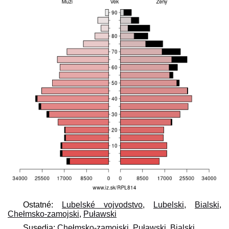
Ostatné:
Lubelské vojvodstvo
,
Lubelski
,
Bialski
,
Chełmsko-zamojski
,
Puławski
Susedia:
Chełmsko-zamojski
,
Puławski
,
Bialski