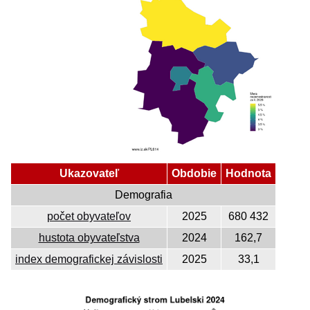
Ukazovateľ
Obdobie
Hodnota
Demografia
počet obyvateľov
2025
680 432
hustota obyvateľstva
2024
162,7
index demografickej závislosti
2025
33,1