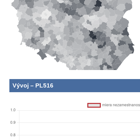
Vývoj
–
PL516