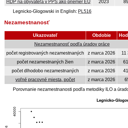
HDP na obyvateľa v PPS ako priemer EÚ
2023
8
Legnicko-Glogowski in English:
PL516
Nezamestnanosť
Ukazovateľ
Obdobie
Hod
Nezamestnanosť podľa úradov práce
počet registrovaných nezamestnaných
z marca 2026
11
počet nezamestnaných žien
z marca 2026
6
počet dlhodobo nezamestnaných
z marca 2026
4
voľné pracovné miesta, počet
z marca 2026
6
Porovnanie nezamestnanosti podľa metodiky ILO a úradov