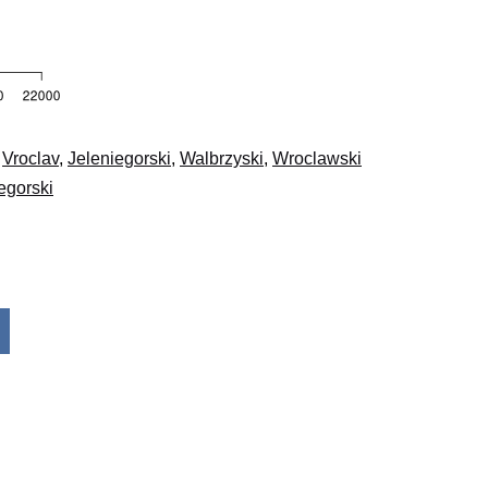
,
Vroclav
,
Jeleniegorski
,
Walbrzyski
,
Wroclawski
egorski