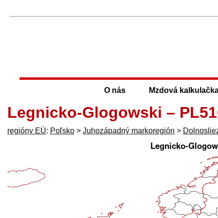
O nás
Mzdová kalkulačk
Legnicko-Glogowski – PL51
regióny EÚ
:
Poľsko
>
Juhozápadný markoregión
>
Dolnoslie