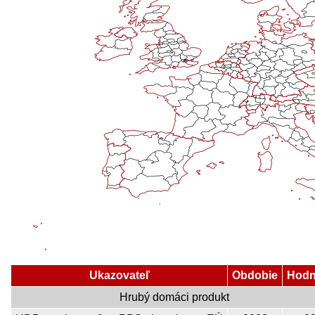
Ukazovateľ
Obdobie
Hodn
Hrubý domáci produkt