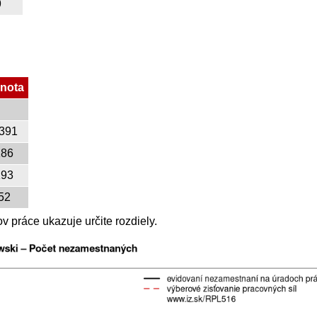
9
nota
 391
186
193
52
 práce ukazuje určite rozdiely.