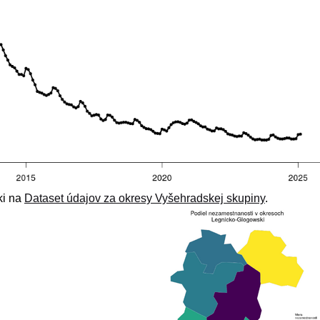
ki na
Dataset údajov za okresy Vyšehradskej skupiny
.