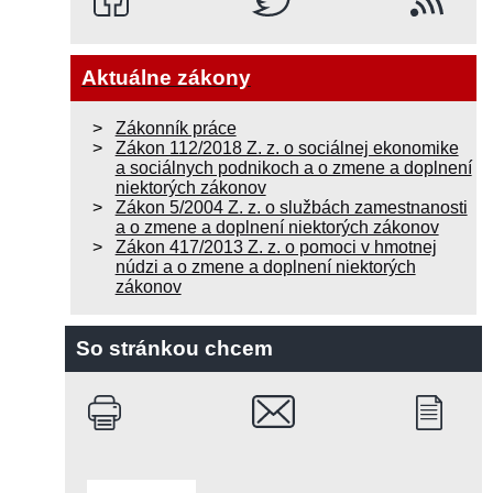
Aktuálne zákony
Zákonník práce
Zákon 112/2018 Z. z. o sociálnej ekonomike
a sociálnych podnikoch a o zmene a doplnení
niektorých zákonov
Zákon 5/2004 Z. z. o službách zamestnanosti
a o zmene a doplnení niektorých zákonov
Zákon 417/2013 Z. z. o pomoci v hmotnej
núdzi a o zmene a doplnení niektorých
zákonov
So stránkou chcem