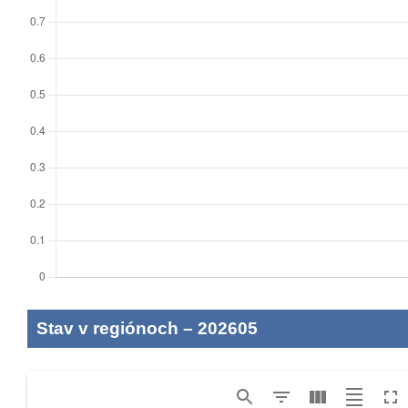
Stav v regiónoch
–
202605