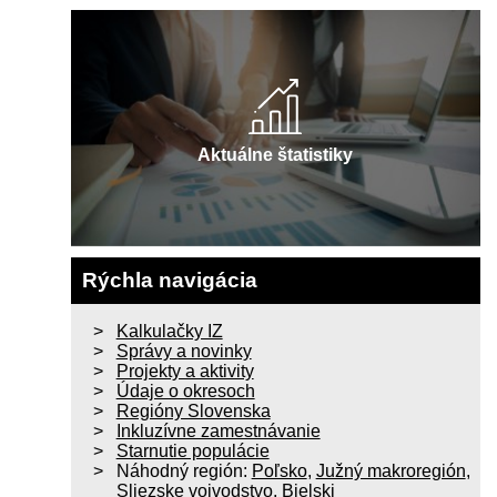
Aktuálne štatistiky
Rýchla navigácia
Kalkulačky IZ
Správy a novinky
Projekty a aktivity
Údaje o okresoch
Regióny Slovenska
Inkluzívne zamestnávanie
Starnutie populácie
Náhodný región:
Poľsko
,
Južný makroregión
,
Sliezske vojvodstvo
,
Bielski