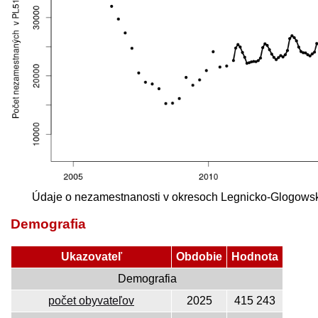
Údaje o nezamestnanosti v okresoch Legnicko-Glogows
Demografia
Ukazovateľ
Obdobie
Hodnota
Demografia
počet obyvateľov
2025
415 243