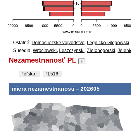
Ostatné:
Dolnosliezske vojvodstvo
,
Legnicko-Glogowski
Susedia:
Wroclawski
,
Leszczynski
,
Zielonogorski
,
Jeleni
Nezamestnanosť PL
F
Poľsko
:
PL516
:
miera nezamestnanosti
–
202605