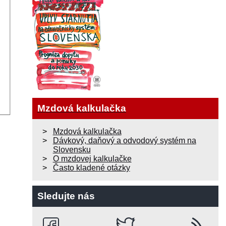
Mzdová kalkulačka
Mzdová kalkulačka
Dávkový, daňový a odvodový systém na
Slovensku
O mzdovej kalkulačke
Často kladené otázky
Sledujte nás