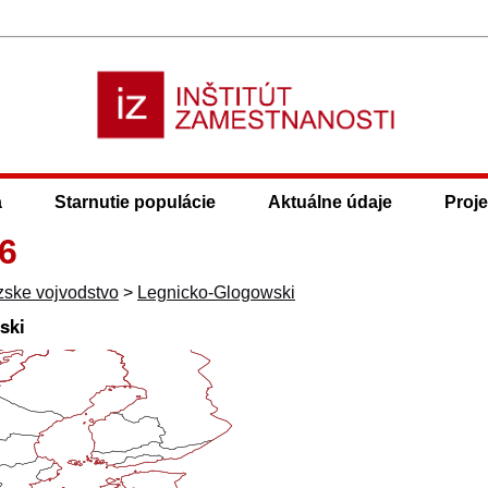
a
Starnutie populácie
Aktuálne údaje
Proje
6
zske vojvodstvo
>
Legnicko-Glogowski