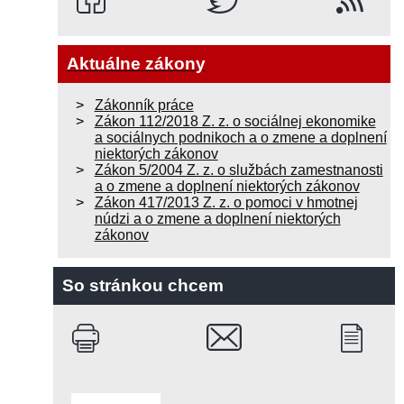
Aktuálne zákony
Zákonník práce
Zákon 112/2018 Z. z. o sociálnej ekonomike
a sociálnych podnikoch a o zmene a doplnení
niektorých zákonov
Zákon 5/2004 Z. z. o službách zamestnanosti
a o zmene a doplnení niektorých zákonov
Zákon 417/2013 Z. z. o pomoci v hmotnej
núdzi a o zmene a doplnení niektorých
zákonov
So stránkou chcem