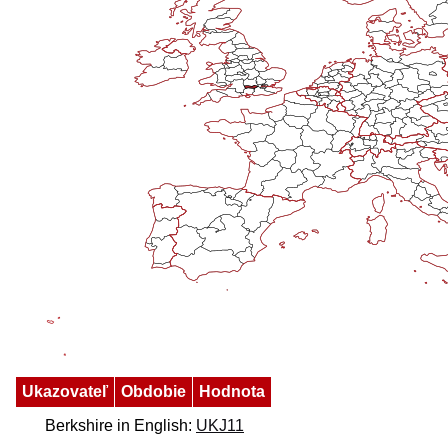
Ukazovateľ
Obdobie
Hodnota
Berkshire in English:
UKJ11