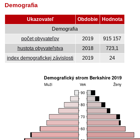
Demografia
Ukazovateľ
Obdobie
Hodnota
Demografia
počet obyvateľov
2019
915 157
hustota obyvateľstva
2018
723,1
index demografickej závislosti
2019
24