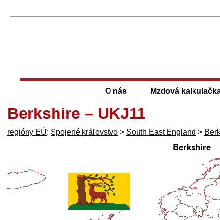
O nás
Mzdová kalkulačk
Berkshire – UKJ11
regióny EÚ
:
Spojené kráľovstvo
>
South East England
>
Berk