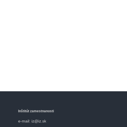
Inštitút zamestnanosti
e-mail: iz@iz.sk