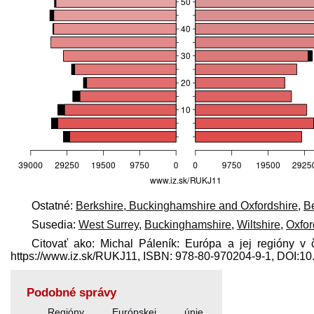
Ostatné:
Berkshire, Buckinghamshire and Oxfordshire
,
B
Susedia:
West Surrey
,
Buckinghamshire
,
Wiltshire
,
Oxfor
Citovať ako: Michal Páleník: Európa a jej regióny v 
https://www.iz.sk/​RUKJ11, ISBN: 978-80-970204-9-1, DOI:
Podobné správy
Regióny Európskej únie
,