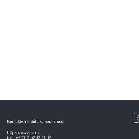
Kontakty
Inštitútu zamestnanosti
https://www.iz.sk
tel.: +421 2 5262 1084