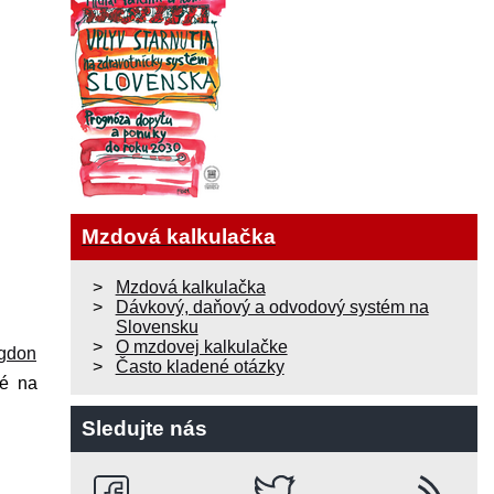
Mzdová kalkulačka
Mzdová kalkulačka
Dávkový, daňový a odvodový systém na
Slovensku
O mzdovej kalkulačke
ngdon
Často kladené otázky
né na
Sledujte nás