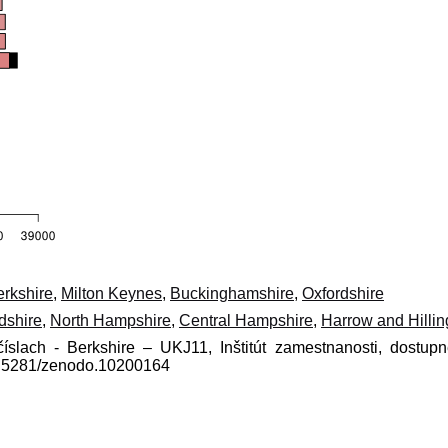
erkshire
,
Milton Keynes
,
Buckinghamshire
,
Oxfordshire
dshire
,
North Hampshire
,
Central Hampshire
,
Harrow and Hilli
číslach - Berkshire – UKJ11, Inštitút zamestnanosti, dostup
10.5281/zenodo.10200164