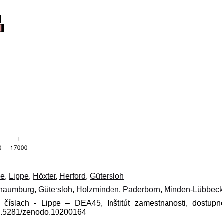
ke
,
Lippe
,
Höxter
,
Herford
,
Gütersloh
haumburg
,
Gütersloh
,
Holzminden
,
Paderborn
,
Minden-Lübbec
 číslach - Lippe – DEA45, Inštitút zamestnanosti, dostup
10.5281/zenodo.10200164