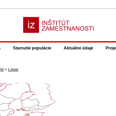
a
Starnutie populácie
Aktuálne údaje
Proje
ld
>
Lippe