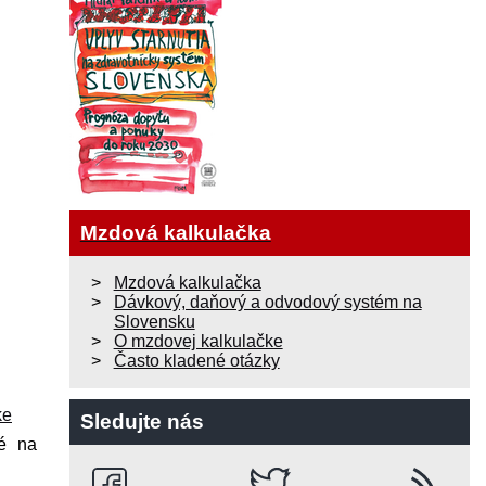
Mzdová kalkulačka
Mzdová kalkulačka
Dávkový, daňový a odvodový systém na
Slovensku
O mzdovej kalkulačke
Často kladené otázky
ke
Sledujte nás
né na