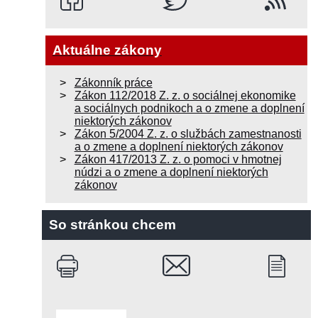
Aktuálne zákony
Zákonník práce
Zákon 112/2018 Z. z. o sociálnej ekonomike
a sociálnych podnikoch a o zmene a doplnení
niektorých zákonov
Zákon 5/2004 Z. z. o službách zamestnanosti
a o zmene a doplnení niektorých zákonov
Zákon 417/2013 Z. z. o pomoci v hmotnej
núdzi a o zmene a doplnení niektorých
zákonov
So stránkou chcem