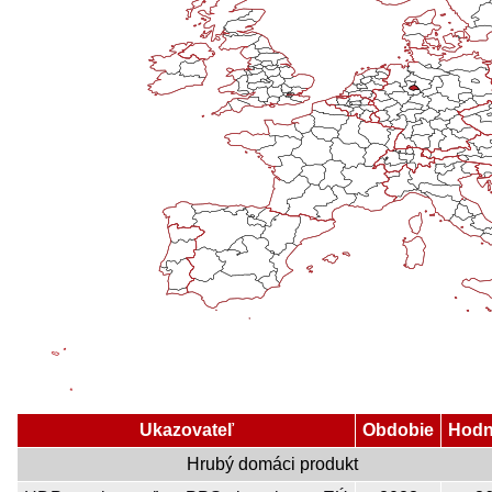
Ukazovateľ
Obdobie
Hodn
Hrubý domáci produkt