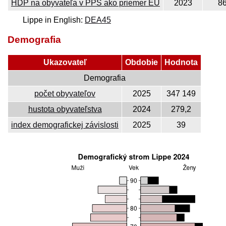
HDP na obyvateľa v PPS ako priemer EÚ
2023
8
Lippe in English:
DEA45
Demografia
Ukazovateľ
Obdobie
Hodnota
Demografia
počet obyvateľov
2025
347 149
hustota obyvateľstva
2024
279,2
index demografickej závislosti
2025
39