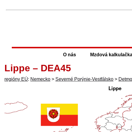
O nás
Mzdová kalkulačk
Lippe – DEA45
regióny EÚ
:
Nemecko
>
Severné Porýnie-Vestfálsko
>
Detmo