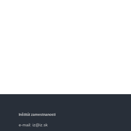
Inštitút zamestnanosti
e-mail: iz@iz.sk