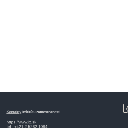
Kontakty
Inštitútu zamestnanosti
https://www.iz.sk
tel.: +421 2 5262 1084