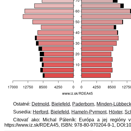
Ostatné:
Detmold
,
Bielefeld
,
Paderborn
,
Minden-Lübbec
Susedia:
Herford
,
Bielefeld
,
Hameln-Pyrmont
,
Höxter
,
Sc
Citovať ako: Michal Páleník: Európa a jej regióny v
https://www.iz.sk/​RDEA45, ISBN: 978-80-970204-9-1, DOI: