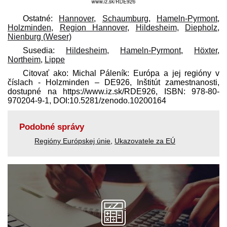
Ostatné:
Hannover
,
Schaumburg
,
Hameln-Pyrmont
,
Holzminden
,
Region Hannover
,
Hildesheim
,
Diepholz
,
Nienburg (Weser)
Susedia:
Hildesheim
,
Hameln-Pyrmont
,
Höxter
,
Northeim
,
Lippe
Citovať ako: Michal Páleník: Európa a jej regióny v
číslach - Holzminden – DE926, Inštitút zamestnanosti,
dostupné na https://www.iz.sk/​RDE926, ISBN: 978-80-
970204-9-1, DOI:10.5281/zenodo.10200164
Podobné správy
Regióny Európskej únie
,
Ukazovatele za EÚ