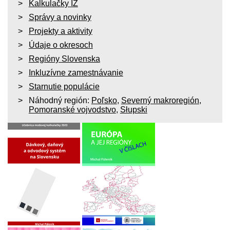
Kalkulačky IZ
Správy a novinky
Projekty a aktivity
Údaje o okresoch
Regióny Slovenska
Inkluzívne zamestnávanie
Starnutie populácie
Náhodný región:
Poľsko
,
Severný makroregión
,
Pomoranské vojvodstvo
,
Słupski