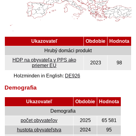
Ukazovateľ
Obdobie
Hodnota
Hrubý domáci produkt
HDP na obyvateľa v PPS ako
2023
98
priemer EÚ
Holzminden in English:
DE926
Demografia
Ukazovateľ
Obdobie
Hodnota
Demografia
počet obyvateľov
2025
65 581
hustota obyvateľstva
2024
95