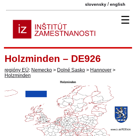
/
slovensky
english
☰
Holzminden – DE926
regióny EÚ
:
Nemecko
>
Dolné Sasko
>
Hannover
>
Holzminden